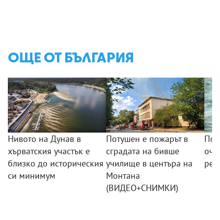
ОЩЕ ОТ БЪЛГАРИЯ
Нивото на Дунав в
Потушен е пожарът в
Пом
хърватския участък е
сградата на бивше
оча
близко до историческия
училище в центъра на
ред
си минимум
Монтана
(ВИДЕО+СНИМКИ)