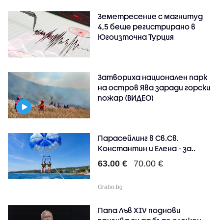
Земетресение с магнитуд
4,5 беше регистрирано в
Югоизточна Турция
Затвориха национален парк
на остров Ява заради горски
пожар (ВИДЕО)
Парасейлинг в Св.Св.
Константин и Елена - за..
63.00 €
70.00 €
Grabo.bg
Папа Лъв XIV поднови