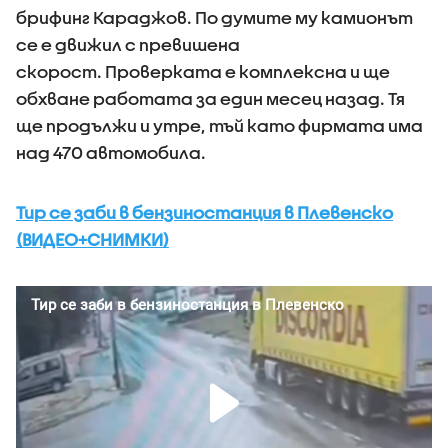
брифинг Караджов. По думите му камионът
се е движил с превишена
скорост. Проверката е комплексна и ще
обхване работата за един месец назад. Тя
ще продължи и утре, тъй като фирмата има
над 470 автомобила.
Тир се заби в бензиностанция в Плевенско
(ВИДЕО+СНИМКИ)