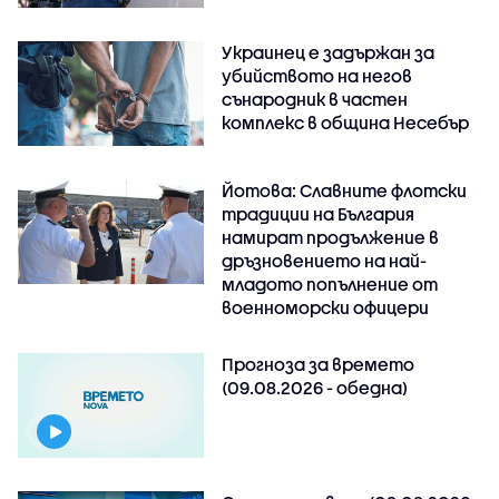
Украинец е задържан за
убийството на негов
сънародник в частен
комплекс в община Несебър
Йотова: Славните флотски
традиции на България
намират продължение в
дръзновението на най-
младото попълнение от
военноморски офицери
Прогноза за времето
(09.08.2026 - обедна)