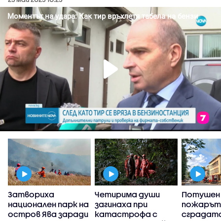
Затвориха
Четирима души
Потушен
национален парк на
загинаха при
пожарът
остров Ява заради
катастрофа с
сградата