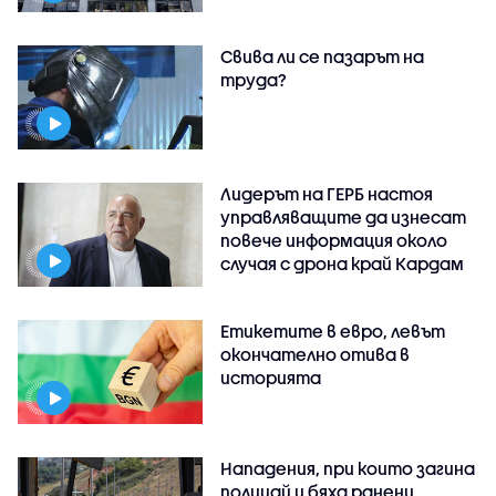
Свива ли се пазарът на
труда?
Лидерът на ГЕРБ настоя
управляващите да изнесат
повече информация около
случая с дрона край Кардам
Етикетите в евро, левът
окончателно отива в
историята
Нападения, при които загина
полицай и бяха ранени