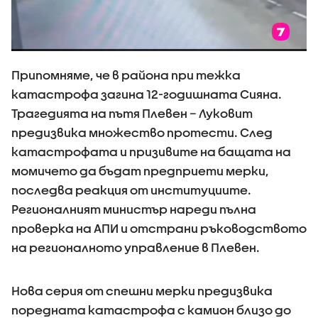
Припомняме, че в района при тежка
катастрофа загина 12-годишната Сияна.
Трагедията на пътя Плевен – Луковит
предизвика множество протести. След
катастрофата и призивите на бащата на
момичето да бъдат предприети мерки,
последва реакция от институциите.
Регионалният министър нареди пълна
проверка на АПИ и отстрани ръководството
на регионалното управление в Плевен.
Нова серия от спешни мерки предизвика
поредната катастрофа с камион близо до