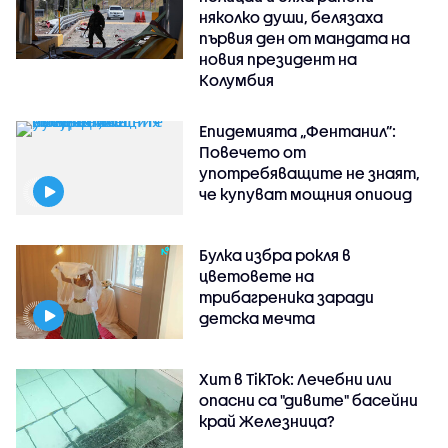
няколко души, белязаха
първия ден от мандата на
новия президент на
Колумбия
Епидемията „Фентанил”:
Повечето от
употребяващите не знаят,
че купуват мощния опиоид
Булка избра рокля в
цветовете на
трибагреника заради
детска мечта
Хит в TikTok: Лечебни или
опасни са "дивите" басейни
край Железница?