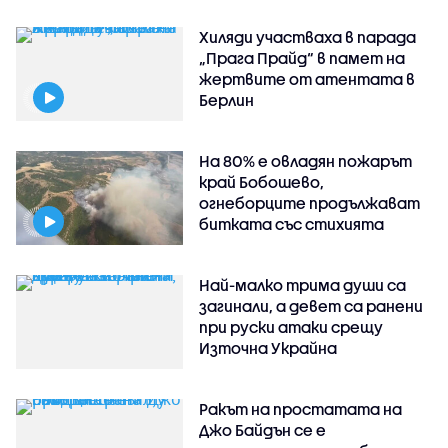
Хиляди участваха в парада
„Прага Прайд“ в памет на
жертвите от атентата в
Берлин
На 80% е овладян пожарът
край Бобошево,
огнеборците продължават
битката със стихията
Най-малко трима души са
загинали, а девет са ранени
при руски атаки срещу
Източна Украйна
Ракът на простатата на
Джо Байдън се е