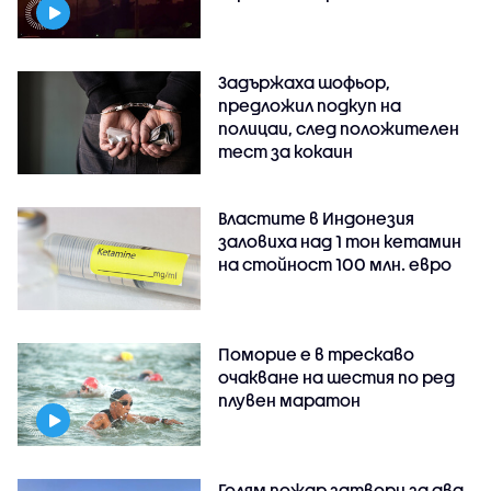
Задържаха шофьор,
предложил подкуп на
полицаи, след положителен
тест за кокаин
Властите в Индонезия
заловиха над 1 тон кетамин
на стойност 100 млн. евро
Поморие е в трескаво
очакване на шестия по ред
плувен маратон
Голям пожар затвори за два