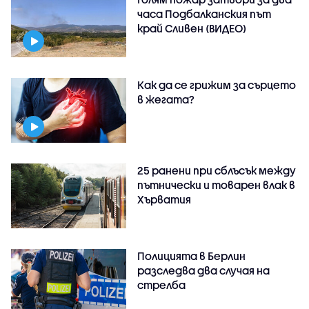
часа Подбалканския път
край Сливен (ВИДЕО)
Как да се грижим за сърцето
в жегата?
25 ранени при сблъсък между
пътнически и товарен влак в
Хърватия
Полицията в Берлин
разследва два случая на
стрелба