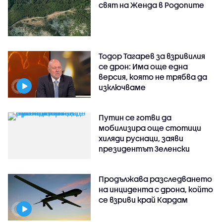
свят на Женда в Родопите
Тодор Тагарев за взривилия
се дрон: Има още една
версия, която не трябва да
изключваме
Путин се готви да
мобилизира още стотици
хиляди руснаци, заяви
президентът Зеленски
Продължава разследването
на инцидента с дрона, който
се взриви край Кардам