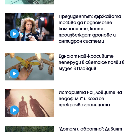
Президентът: Държавата
трябва да подпомогне
компаниите, които
произвеждат дронове и
антидрон системи
Една от най-красивите
пеперуди в света се появи в
музея в Пловдив
Историята на „ловците на
педофили” и кога се
прекрачва границата
"Дотам и обратно": Дивият