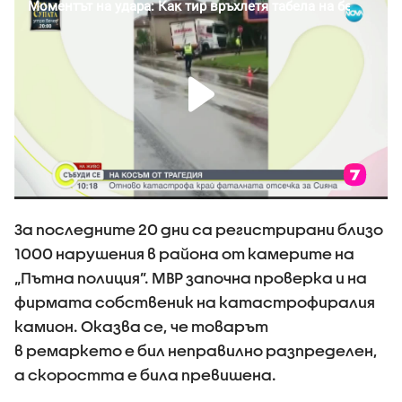
За последните 20 дни са регистрирани близо
1000 нарушения в района от камерите на
„Пътна полиция”. МВР започна проверка и на
фирмата собственик на катастрофиралия
камион. Оказва се, че товарът
в ремаркето е бил неправилно разпределен,
а скоростта е била превишена.