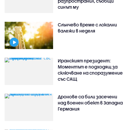
разпространил, съобщи
синът му
Слънчево време с локални
валежи в неделя
Иранският президент:
Моментът е подходящ за
сключване на споразумение
със САЩ
Дронове са били засечени
над военен обект в Западна
Германия