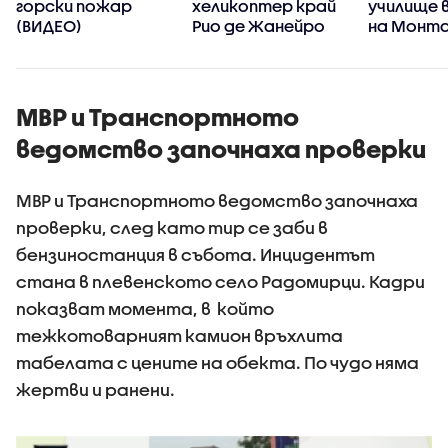
горски пожар
хеликоптер край
училище 
(ВИДЕО)
Рио де Жанейро
на Монт
(ВИДЕО)
(ВИДЕО+
МВР и Транспортното
ведомство започнаха проверки
МВР и Транспортното ведомство започнаха
проверки, след като тир се заби в
бензиностанция в събота. Инцидентът
стана в плевенското село Радомирци. Кадри
показват момента, в който
тежкотоварният камион връхлита
табелата с цените на обекта. По чудо няма
жертви и ранени.