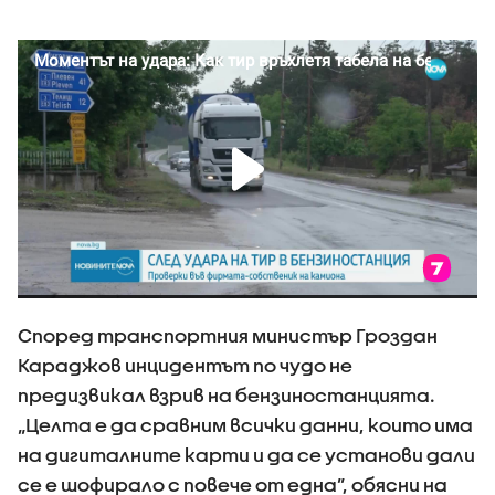
Според транспортния министър Гроздан
Караджов инцидентът по чудо не
предизвикал взрив на бензиностанцията.
„Целта е да сравним всички данни, които има
на дигиталните карти и да се установи дали
се е шофирало с повече от една”, обясни на