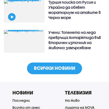
Турция поиска от Русия и
Украйна да обявят
мораториум на атаките в
Черно море
Учени: Топенето на леда
превръща Антарктида във
вторичен източник на
живачно замърсяване
ВСИЧКИ НОВИНИ
НОВИНИ
ТЕЛЕВИЗИЯ
Последни
На живо
Всичко от днес
Лицата на NOVA