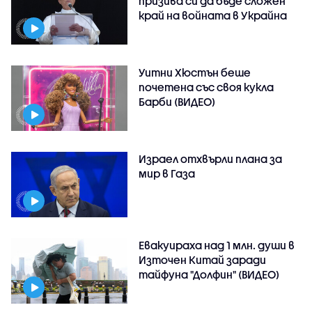
призива си да бъде сложен
край на войната в Украйна
Уитни Хюстън беше
почетена със своя кукла
Барби (ВИДЕО)
Израел отхвърли плана за
мир в Газа
Евакуираха над 1 млн. души в
Източен Китай заради
тайфуна "Долфин" (ВИДЕО)