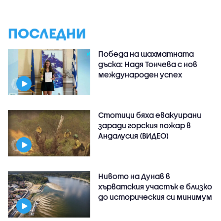
ПОСЛЕДНИ
Победа на шахматната
дъска: Надя Тончева с нов
международен успех
Стотици бяха евакуирани
заради горския пожар в
Андалусия (ВИДЕО)
Нивото на Дунав в
хърватския участък е близко
до историческия си минимум