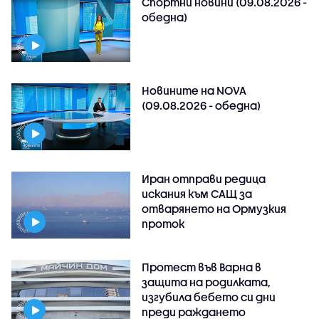
Спортни новини (09.08.2026 -
обедна)
Новините на NOVA
(09.08.2026 - обедна)
Иран отправи редица
искания към САЩ за
отварянето на Ормузкия
проток
Протест във Варна в
защита на родилката,
изгубила бебето си дни
преди раждането