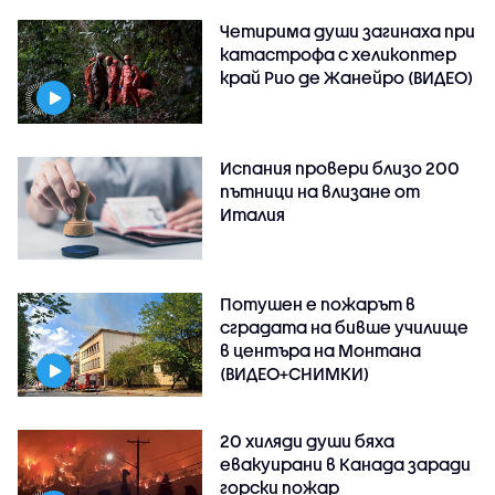
Четирима души загинаха при
катастрофа с хеликоптер
край Рио де Жанейро (ВИДЕО)
Испания провери близо 200
пътници на влизане от
Италия
Потушен е пожарът в
сградата на бивше училище
в центъра на Монтана
(ВИДЕО+СНИМКИ)
20 хиляди души бяха
евакуирани в Канада заради
горски пожар