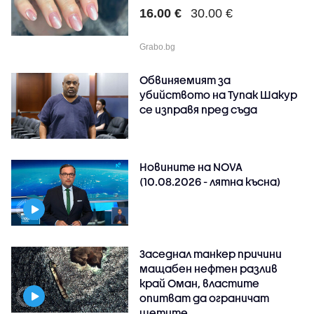
16.00 €
30.00 €
Grabo.bg
Обвиняемият за
убийството на Тупак Шакур
се изправя пред съда
Новините на NOVA
(10.08.2026 - лятна късна)
Заседнал танкер причини
мащабен нефтен разлив
край Оман, властите
опитват да ограничат
щетите