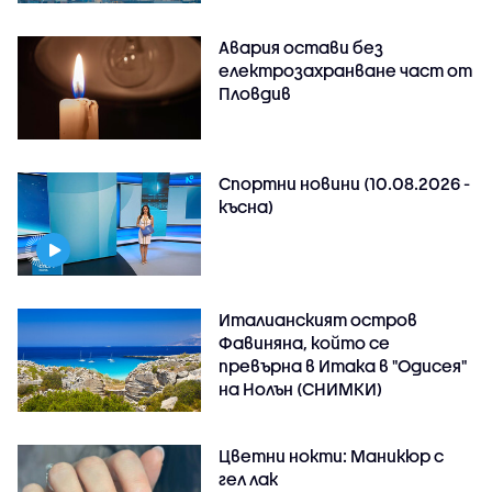
Авария остави без
електрозахранване част от
Пловдив
Спортни новини (10.08.2026 -
късна)
Италианският остров
Фавиняна, който се
превърна в Итака в "Одисея"
на Нолън (СНИМКИ)
Цветни нокти: Маникюр с
гел лак