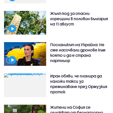
Жълт код за опасни
горещини в половин България
на 11 август
Посланикът на Украйна: Не
сме насочвали дронове към
която и да е страна
партньор
Иран обяви, че планира да
наложи такси за
преминаване през Ормузкия
проток
Жители на София се
оплакват от безнадзорно