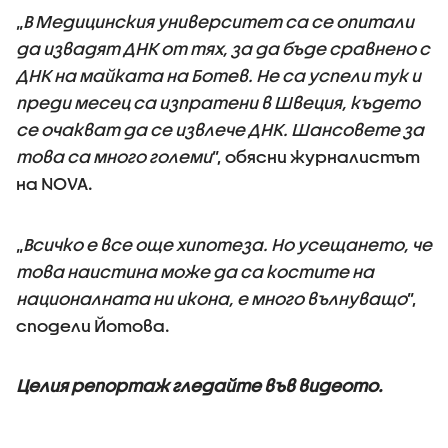
„
В Медицинския университет са се опитали
да извадят ДНК от тях, за да бъде сравнено с
ДНК на майката на Ботев. Не са успели тук и
преди месец са изпратени в Швеция, където
се очакват да се извлече ДНК. Шансовете за
това са много големи
”, обясни журналистът
на NOVA.
„
Всичко е все още хипотеза. Но усещането, че
това наистина може да са костите на
националната ни икона, е много вълнуващо
”,
сподели Йотова.
Целия репортаж гледайте във видеото.