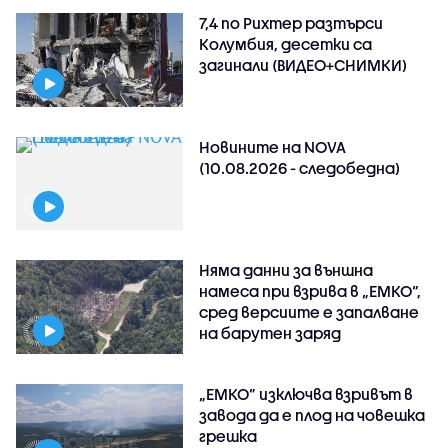
7,4 по Рихтер разтърси
Колумбия, десетки са
загинали (ВИДЕО+СНИМКИ)
Новините на NOVA
(10.08.2026 - следобедна)
Няма данни за външна
намеса при взрива в „ЕМКО“,
сред версиите е запалване
на барутен заряд
„ЕМКО” изключва взривът в
завода да е плод на човешка
грешка