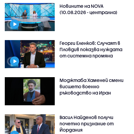
Новините на NOVA
(10.08.2026 - централна)
Георги Еленков: Случаят в
Пловдив показва нуждата
от системна промяна
Моджтаба Хаменей смени
висшето военно
ръководство на Иран
Васил Найденов получи
почетно признание от
Йордания