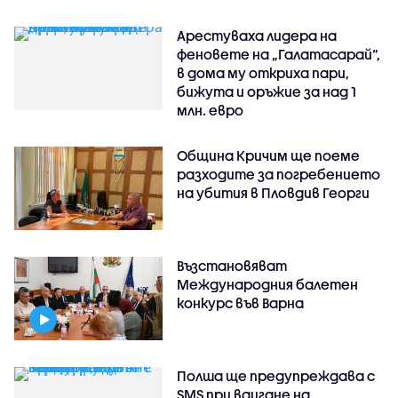
Арестуваха лидера на
феновете на „Галатасарай“,
в дома му откриха пари,
бижута и оръжие за над 1
млн. евро
Община Кричим ще поеме
разходите за погребението
на убития в Пловдив Георги
Възстановяват
Международния балетен
конкурс във Варна
Полша ще предупреждава с
SMS при вдигане на