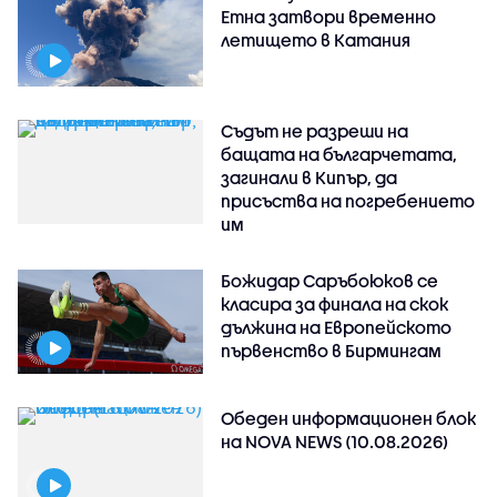
Етна затвори временно
летището в Катания
Съдът не разреши на
бащата на българчетата,
загинали в Кипър, да
присъства на погребението
им
Божидар Саръбоюков се
класира за финала на скок
дължина на Европейското
първенство в Бирмингам
Обеден информационен блок
на NOVA NEWS (10.08.2026)