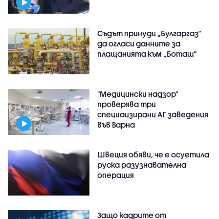
Съдът принуди „Булгаргаз“
да огласи данните за
плащанията към „Боташ“
"Медицински надзор"
проверява три
специаизирани АГ заведения
във Варнa
Швеция обяви, че е осуетила
руска разузнавателна
операция
Защо кадрите от