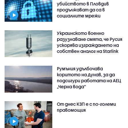
убийството в Пловдив
продължават да са в
социалните мрежи
Украинското военно
разузнаване смята, че Русия
ускорява изграждането на
собствен аналог на Starlink
Румъния удълбочава
коритото на Дунав, за да
подсигури работата на АЕЦ
„Черна вода“
От днес КЗП е с по-големи
правомощия