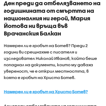
Ден преди да отбелязването на
годишнината от смъртта на
националния ни герой, Мария
Йотова ни връща във
Врачанския Балкан
Намерен ли е гробът на Ботев? Преди 2
години ви срещнахме с писателя и
изследовател Николай Иванов, който беше
попаднал на документи, които му даваха
увереност, че е открил местността, в
която е гробът на Христо Ботев.
Намерен ли е гробът на Христо Ботев?
Ден преди отбелязването на годишнината