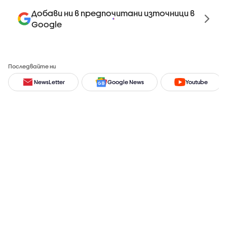
Добави ни в предпочитани източници в
Google
Последвайте ни
NewsLetter
Google News
Youtube