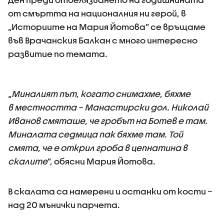
от смъртта на националния ни герой, в
„Историите на Мария Йотова” се връщаме
във Врачанския Балкан с много интересно
развитие по темата.
„
Миналият път, когато снимахме, бяхме
в местността – Манастирски дол. Николай
Иванов смяташе, че гробът на Ботев е там.
Миналата седмица пак бяхме там. Той
смята, че е открил гроба в цепнатина в
скалите
”, обясни Мария Йотова.
В скалата са намерени и останки от кости –
над 20 мънички парчета.