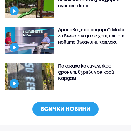
пуснати коне
Дронове „под радара“: Може
ли България да се защити от
новите въздушни заплахи
Показаха как изглежда
дронът, взривил се край
Кардам
ВСИЧКИ НОВИНИ