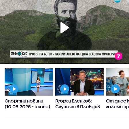
Спортни новини
Георги Еленков:
От днес К
(10.08.2026 - късна)
Случаят в Пловдив
големи п
показва нуждата
а
от системна
промяна