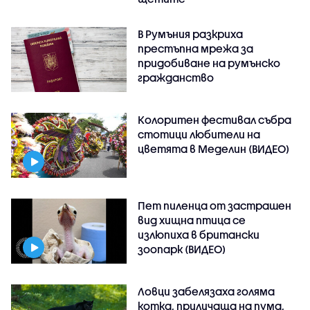
В Румъния разкриха
престъпна мрежа за
придобиване на румънско
гражданство
Колоритен фестивал събра
стотици любители на
цветята в Меделин (ВИДЕО)
Пет пиленца от застрашен
вид хищна птица се
излюпиха в британски
зоопарк (ВИДЕО)
Ловци забелязаха голяма
котка, приличаща на пума,