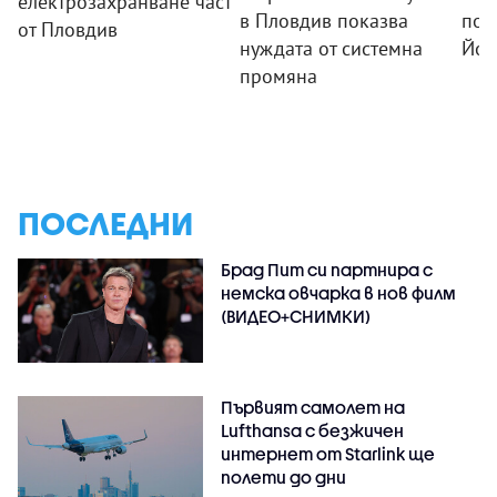
електрозахранване част
в Пловдив показва
поч
от Пловдив
нуждата от системна
Йор
промяна
ПОСЛЕДНИ
Брад Пит си партнира с
немска овчарка в нов филм
(ВИДЕО+СНИМКИ)
Първият самолет на
Lufthansa с безжичен
интернет от Starlink ще
полети до дни