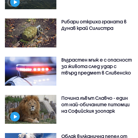
Рибари откриха граната в
Дунав край Силистра
Възрастен мъж е с опасност
за живота след удар с
твърд предмет в Сливенско
Почина лъвът Славчо - един
от най-обичаните питомци
на Софийския зоопарк
Облак вулканична пепел от