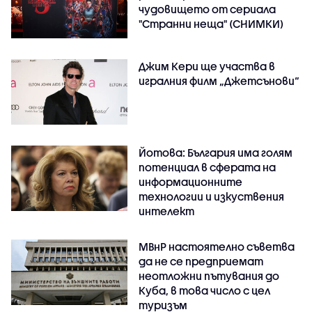
чудовището от сериала
"Странни неща" (СНИМКИ)
Джим Кери ще участва в
игралния филм „Джетсънови“
Йотова: България има голям
потенциал в сферата на
информационните
технологии и изкуствения
интелект
МВнР настоятелно съветва
да не се предприемат
неотложни пътувания до
Куба, в това число с цел
туризъм