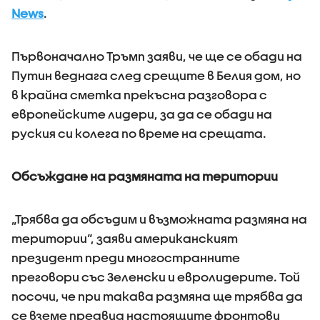
News
.
Първоначално Тръмп заяви, че ще се обади на
Путин веднага след срещите в Белия дом, но
в крайна сметка прекъсна разговора с
европейските лидери, за да се обади на
руския си колега по време на срещата.
Обсъждане на размяната на територии
„Трябва да обсъдим и възможната размяна на
територии“, заяви американският
президент преди многостранните
преговори със Зеленски и евролидерите. Той
посочи, че при такава размяна ще трябва да
се вземе предвид настоящите фронтови