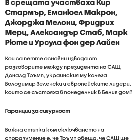
В срещата участваха Кир
Стармър, Еманюел Макрон,
Джорджа Мелони, Фридрих
Мерц, Александър Стаб, Марк
Рюте и Урсула фон дер Лайен
Кои са петте основни извода от
разговорите между президента на САЩ
Доналд Тръмп, украинския му колега
Володимир Зеленски и европейските лидери,
които се състояха в понеделник в Белия дом?
Гаранции за сигурност
Важна стъпка към сключването на
споразумение е, че Тръмп обеща, че САЩ ще