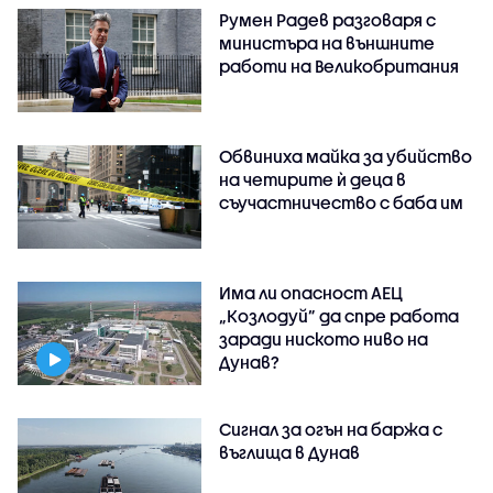
Румен Радев разговаря с
министъра на външните
работи на Великобритания
Обвиниха майка за убийство
на четирите ѝ деца в
съучастничество с баба им
Има ли опасност АЕЦ
„Козлодуй” да спре работа
заради ниското ниво на
Дунав?
Сигнал за огън на баржа с
въглища в Дунав