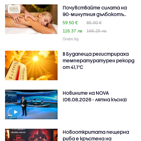
Почувствайте силата на
90-минутния дълбокотъ..
59.50 €
85.00 €
116.37 лв
166.25 лв
Grabo.bg
В Будапеща регистрираха
температуратурен рекорд
от 41,1°C
Новините на NOVA
(06.08.2026 - лятна късна)
Новооткритата пещерна
риба е кръстена на