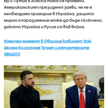
му с Путин в Аляска това се промени.
Американският президент заяви, че не е
необходимо примирие в Украйна, защото
мирно споразумение може да бъде сключено,
докато Украйна и Русия са във война.
Комичен момент в Овалния кабинет: Как
Зеленски разсмя Тръмп и репортерите
(ВИДЕО)