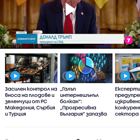
Засилен контрол на
„Галъп
Експерт
вноса на плодове и
интернешънъл
предупре
зеленчуци от РС
болкан“:
изкривен
Македония, Сърбия
„Прогресивна
конкуренц
и Турция
България“ запазва
сектора 
високия си ръст на
в
доверие през
киберси
първите 100 дни
на държ
управление