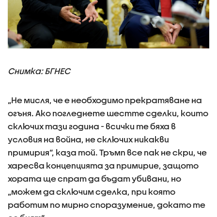
Снимка: БГНЕС
„Не мисля, че е необходимо прекратяване на
огъня. Ако погледнете шестте сделки, които
сключих тази година - всички те бяха в
условия на война, не сключих никакви
примирия“, каза той. Тръмп все пак не скри, че
харесва концепцията за примирие, защото
хората ще спрат да бъдат убивани, но
„можем да сключим сделка, при която
работим по мирно споразумение, докато те