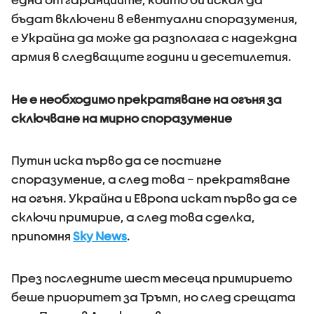
бъдат включени в евентуални споразумения,
е Украйна да може да разполага с надеждна
армия в следващите години и десетилетия.
Не е необходимо прекратяване на огъня за
сключване на мирно споразумение
Путин иска първо да се постигне
споразумение, а след това – прекратяване
на огъня. Украйна и Европа искат първо да се
сключи примирие, а след това сделка,
припомня
Sky News
.
През последните шест месеца примирието
беше приоритет за Тръмп, но след срещата