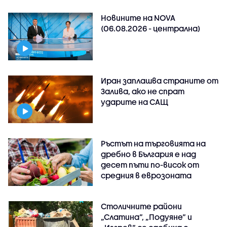
Новините на NOVA
(06.08.2026 - централна)
Иран заплашва страните от
Залива, ако не спрат
ударите на САЩ
Ръстът на търговията на
дребно в България е над
десет пъти по-висок от
средния в еврозоната
Столичните райони
„Слатина“, „Подуяне“ и