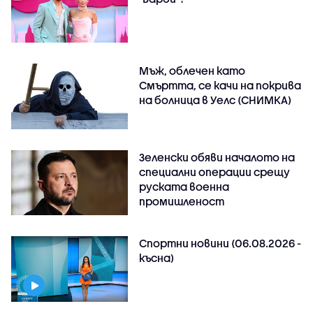
Мъж, облечен като
Смъртта, се качи на покрива
на болница в Уелс (СНИМКА)
Зеленски обяви началото на
специални операции срещу
руската военна
промишленост
Спортни новини (06.08.2026 -
късна)