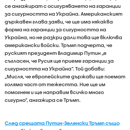
се ангажират с осигуряването на гаранции
за сигурността на Украйна. Американският
държавен глава заяви, че ще има някаква
форма на гаранции за сигурността на
Украйна, но не разкри дали това ще включва
американски войски. Тръмп подчерта, че
руският президент Владимир Путин „е
съгласен, че Русия ще приеме гаранции за
сигурността на Украйна“. Той добави:
„Мисля, че европейските държави ще поемат
голяма част от тежестта. Ние ще им
помогнем и ще направим всичко много
сигурно”, ангажира се Тръмп.
След срещата Путин-Зеленски Тръмп също