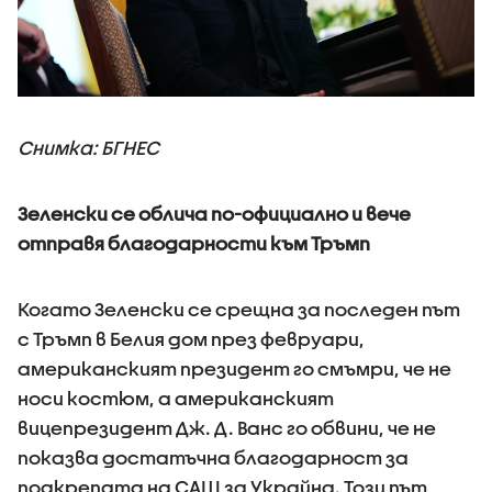
Снимка: БГНЕС
Зеленски се облича по-официално и вече
отправя благодарности към Тръмп
Когато Зеленски се срещна за последен път
с Тръмп в Белия дом през февруари,
американският президент го смъмри, че не
носи костюм, а американският
вицепрезидент Дж. Д. Ванс го обвини, че не
показва достатъчна благодарност за
подкрепата на САЩ за Украйна. Този път