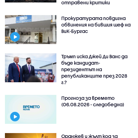
отправени критики
Прокуратурата повдигна
обвинения на бившия шеф на
ВиК-Бургас
Тръмп иска Джей Ди Ванс да
бъде кандидат-
президентът на
републиканците през 2028
г.?
Прогноза за времето
(06.08.2026 - следобедна)
Оранжев и жълт код за