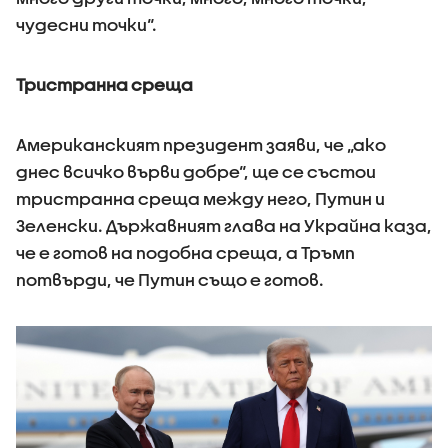
чудесни точки“.
Тристранна среща
Американският президент заяви, че „ако
днес всичко върви добре“, ще се състои
тристранна среща между него, Путин и
Зеленски. Държавният глава на Украйна каза,
че е готов на подобна среща, а Тръмп
потвърди, че Путин също е готов.