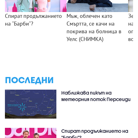
Спират продължанието
Мъж, облечен като
Зел
на "Барби"?
Смъртта, се качи на
нач
покрива на болница в
опе
Уелс (СНИМКА)
вое
ПОСЛЕДНИ
Наближава пикът на
метеорния поток Персеиди
Спират продължанието на
"Барби"?