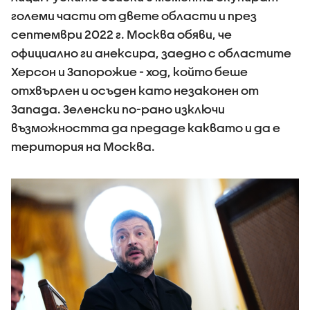
големи части от двете области и през
септември 2022 г. Москва обяви, че
официално ги анексира, заедно с областите
Херсон и Запорожие - ход, който беше
отхвърлен и осъден като незаконен от
Запада. Зеленски по-рано изключи
възможността да предаде каквато и да е
територия на Москва.