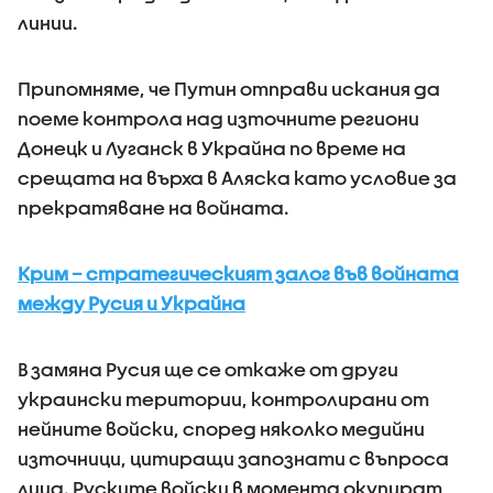
линии.
Припомняме, че Путин отправи искания да
поеме контрола над източните региони
Донецк и Луганск в Украйна по време на
срещата на върха в Аляска като условие за
прекратяване на войната.
Крим – стратегическият залoг във войната
между Русия и Украйна
В замяна Русия ще се откаже от други
украински територии, контролирани от
нейните войски, според няколко медийни
източници, цитиращи запознати с въпроса
лица. Руските войски в момента окупират