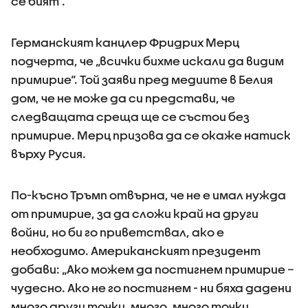
се бият“.
Германският канцлер Фридрих Мерц
подчерта, че „всички бихме искали да видим
примирие“. Той заяви пред медиите в Белия
дом, че не може да си представи, че
следващата среща ще се състои без
примирие. Мерц призова да се окаже натиск
върху Русия.
По-късно Тръмп отвърна, че не е имал нужда
от примирие, за да сложи край на други
войни, но би го приветствал, ако е
необходимо. Американският президент
добави: „Ако можем да постигнем примирие –
чудесно. Ако не го постигнем - ни бяха дадени
много други точки, много, много точки,