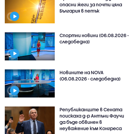
опасни жеги за почти цяла
България в петък
Спортни новини (06.08.2026 -
следобедна)
Новините на NOVA
(06.08.2026 - следобедна)
Републиканците в Сената
поискаха д-р Антъни Фаучи
да бъде обвинен в
неуважение към Конгреса