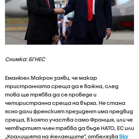
Снимка: БГНЕС
Еманюел Макрон заяви, че макар
тристранната среща да е важна, след
това ще трябва да се проведе и
четиристранна среща на върха. Не стана
ясно дали френският президент има предвид
среща, в която участва само Франция, или че
четвъртият член трябва да бъде НАТО, ЕС или
„Коалицията на желаещите“, отбелязва
Sky