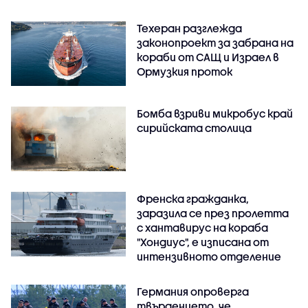
Техеран разглежда
законопроект за забрана на
кораби от САЩ и Израел в
Ормузкия проток
Бомба взриви микробус край
сирийската столица
Френска гражданка,
заразила се през пролетта
с хантавирус на кораба
"Хондиус", е изписана от
интензивното отделение
Германия опроверга
твърдението, че