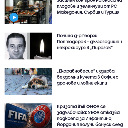
Засилен контрол на вноса на
плодове и зеленчуци от РС
Македония, Сърбия и Турция
Почина д-р Георги
Поптодоров – дългогодишен
неврохирург в „Пирогов“
„Екоравновесие“ издирва
бездомни кучета в София с
дронове и ловни екипи
Кризата във ФИФА се
задълбочава: УЕФА отказва
подкрепа за Инфантино,
Йордания получи бонуси след