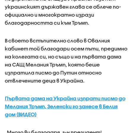
украинският държавен глава се облече по-
официално и многократно изрази
благодарността си към Тръмп.
В своето встъпително слово в Овалния
кабинет той благодари осем пъти, предимно
на колегата си, но също и на първата дама
на САЩ Мелания Тръмп, която беше
изпратила писмо до Путин относно
отвлечените деца в Украйна.
Първата дама на Украйна изпрати писмо до
Мелания Тръмп, Зеленски го занесе в Белия
дом (ВИДЕО)
„Много ви благодаря, г-н президент!