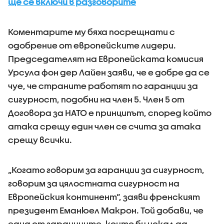
ще се включи в разговорите
Коментарите му бяха посрещнати с
одобрение от европейските лидери.
Председателят на Европейската комисия
Урсула фон дер Лайен заяви, че е добре да се
чуе, че страните работят по гаранции за
сигурност, подобни на член 5. Член 5 от
Договора за НАТО е принципът, според който
атака срещу един член се счита за атака
срещу всички.
„Когато говорим за гаранции за сигурност,
говорим за цялостната сигурност на
Европейския континент“, заяви френският
президент Еманюел Макрон. Той добави, че
една от гаранциите, които би искал да