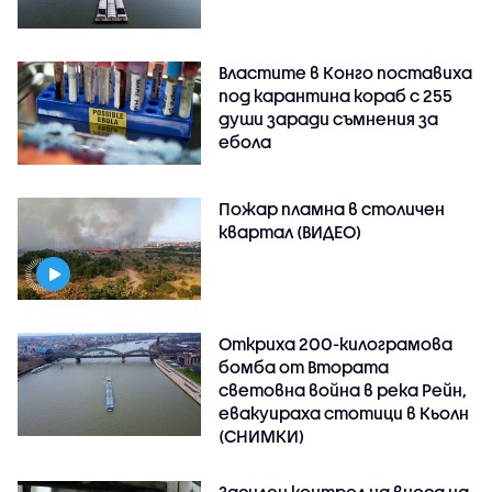
Властите в Конго поставиха
под карантина кораб с 255
души заради съмнения за
ебола
Пожар пламна в столичен
квартал (ВИДЕО)
Откриха 200-килограмова
бомба от Втората
световна война в река Рейн,
евакуираха стотици в Кьолн
(СНИМКИ)