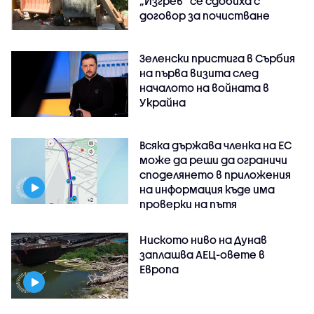
„Изгрев“ се сдобиха с
договор за почистване
Зеленски пристига в Сърбия
на първа визита след
началото на войната в
Украйна
Всяка държава членка на ЕС
може да реши да ограничи
споделянето в приложения
на информация къде има
проверки на пътя
Ниското ниво на Дунав
заплашва АЕЦ-овете в
Европа