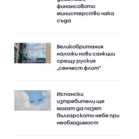
финансовото
министерство чака
съда
Великобритания
наложи нови санкции
срещу руския
„сенчест флот“
Испански
изтребители ще
могат да пазят
българското небе при
необходимост