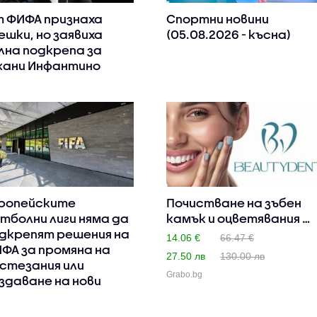
 ФИФА признаха
Спортни новини
ешки, но заявиха
(05.08.2026 - късна)
лна подкрепа за
ани Инфантино
ропейските
Почистване на зъбен
тболни лиги няма да
камък и оцветявания с
дкрепят решения на
ул..
14.06 €
66.47 €
ФА за промяна на
27.50 лв
130.00 лв
стезания или
Grabo.bg
здаване на нови