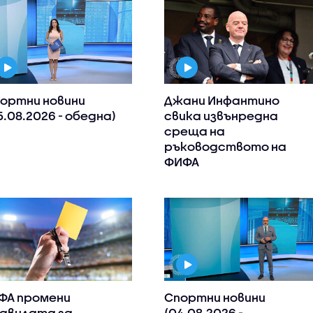
ортни новини
Джани Инфантино
5.08.2026 - обедна)
свика извънредна
среща на
ръководството на
ФИФА
ФА промени
Спортни новини
авилата за
(04.08.2026 -