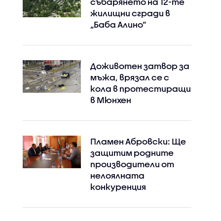
събарянето на 12-те
жилищни сгради в
„Баба Алино“
Доживотен затвор за
мъжа, врязал се с
кола в протестиращи
в Мюнхен
Пламен Абровски: Ще
защитим родните
производители от
нелоялната
конкуренция