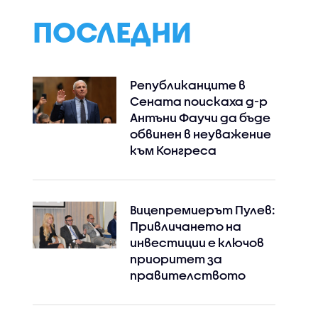
ниги,
орудване
ПОСЛЕДНИ
Републиканците в
Сената поискаха д-р
Антъни Фаучи да бъде
обвинен в неуважение
към Конгреса
Instagram
Facebook
Вицепремиерът Пулев:
Привличането на
инвестиции е ключов
приоритет за
правителството