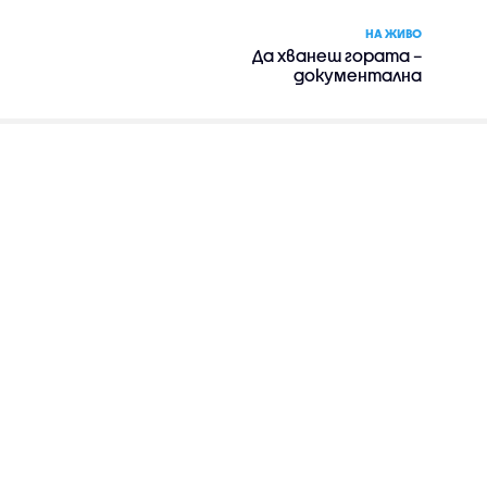
НА ЖИВО
Да хванеш гората –
документална
поредица на Галя
Щърбева