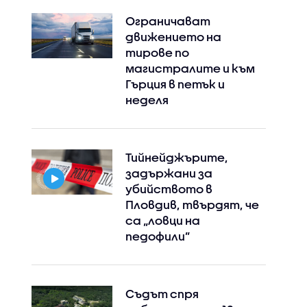
Ограничават
движението на
тирове по
магистралите и към
Гърция в петък и
неделя
Тийнейджърите,
задържани за
убийството в
Пловдив, твърдят, че
са „ловци на
педофили”
Съдът спря