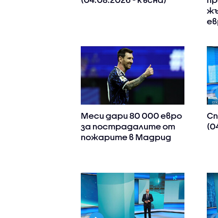
жъ
ев
Меси дари 80 000 евро
Сп
за пострадалите от
(0
пожарите в Мадрид