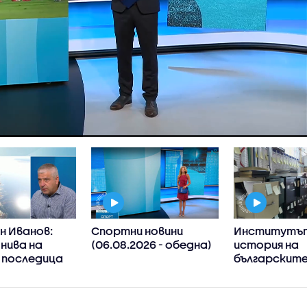
н Иванов:
Спортни новини
Институтът
нива на
(06.08.2026 - обедна)
история на
 последица
българскит
атичните
емигранти в
, такива
Америка - бл
ще
тона архивн