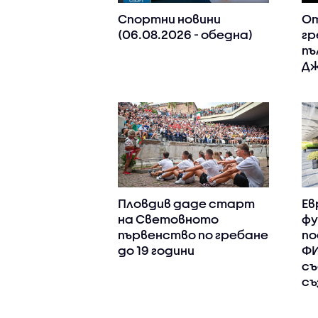
Спортни новини
От
(06.08.2026 - обедна)
гр
пъ
Дж
Пловдив даде старт
Ев
на Световното
фу
първенство по гребане
по
до 19 години
ФИ
съ
съ