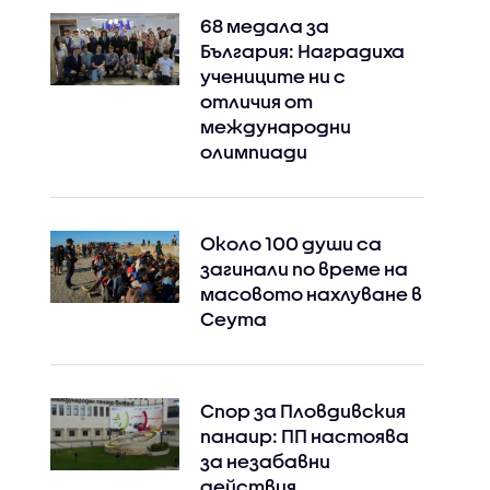
68 медала за
България: Наградиха
учениците ни с
отличия от
международни
олимпиади
Около 100 души са
загинали по време на
масовото нахлуване в
Сеута
Спор за Пловдивския
панаир: ПП настоява
за незабавни
действия,