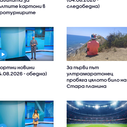
лтите картони в
следобедна)
ротурнирите
ортни новини
За първи път
4.08.2026 - обедна)
ултрамаратонец
пробяга цялото било на
Стара планина