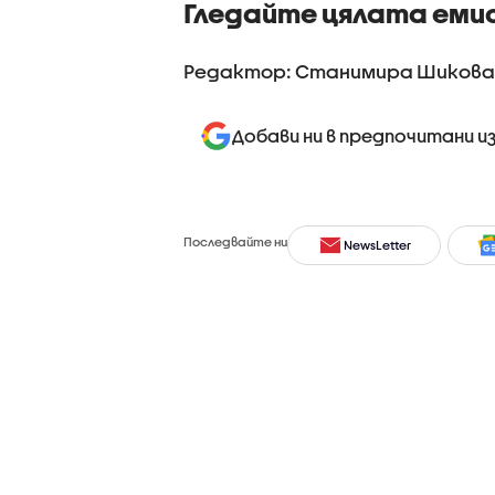
Гледайте цялата еми
зачестя
Редактор: Станимира Шикова
Добави ни в предпочитани и
Последвайте ни
NewsLetter