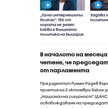
 конфликта в
„Галъп интернешънъл
Задава л
ко: Премиерът
болкан“: 15% от
политич
ова
хората не знаят
дестранните
каква е външната
тици да не
политика на България
ързват с
ките за България
В началото на месец
четене, че председат
от парламента
Президентът Румен Радев вър
приетия на 2 октомври Закон з
„Национална сигурност“ (ДАНС
освобождаване на председате