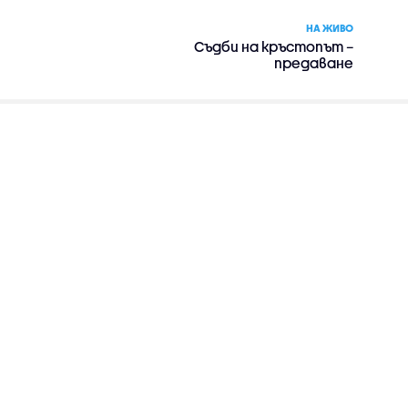
НА ЖИВО
Съдби на кръстопът –
предаване