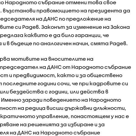
но Народното събрание отмени това свое
5 г. възстанови правомощието на президента да
редседателя на ДАНС по предложение на
ите си Радев. Законът за изменение на Закона
предлага каквито е да било гаранции, че
и в бъдеще по аналогичен начин, смята Радев.
рва мотивите на вносителите на
а председател на ДАНС от Народното събрание
ост и предвидимост, както и за обществено
 последните години сочи, че при кадровите си
ли бездейства с години, или действа в
 Именно заради поведението на Народното
тност на редица висши държавни длъжности,
ократичното управление, понастоящем у нас е
яване на решенията за избиране и за
ля на ДАНС на Народното събрание