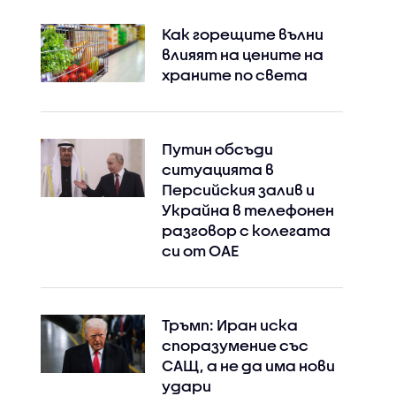
Как горещите вълни
влияят на цените на
храните по света
Путин обсъди
ситуацията в
Персийския залив и
Украйна в телефонен
разговор с колегата
си от ОАЕ
Тръмп: Иран иска
споразумение със
САЩ, а не да има нови
удари