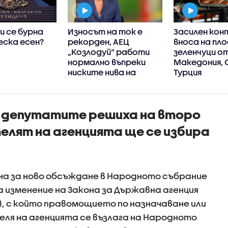
и се бурна
Износът на ток е
Засилен кон
еска есен?
рекорден, АЕЦ
вноса на пло
„Козлодуй“ работи
зеленчуци о
нормално въпреки
Македония, 
ниските нива на
Турция
Дунав, увери
енергийният
министър
а депутатите решиха на второ
елят на агенцията ще се избира
на за ново обсъждане в Народното събрание
а изменение на Закона за Държавна агенция
), с който правомощието по назначаване или
ля на агенцията се възлага на Народното