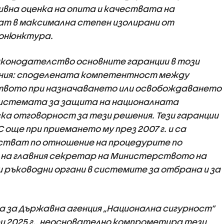
вна оценка на опита и качествата на
ат в максимална степен изолирани от
конюнктура.
конодателство основните гаранции в този
ения: споделената компетентност между
твото при назначаването или освобождаването
системата за защита на националната
ка отговорност за тези решения. Тези гаранции
 още при приемането му през 2007 г. и са
йстват по отношение на процедурите по
 на главния секретар на Министерството на
 ръководни органи в системите за отбрана и за
на за Държавна агенция „Национална сигурност“
ри 2025 г., неоснователно компрометира тези