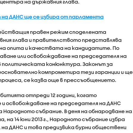
центъра на държавния глава.
на ДАНС ще се избира от парламента
 действащия правен режим споделената
ния глава и правителството представлява
 на опита и качествата на кандидатите. По
чаване или освобождаване на председателя на
в политическата конюнктура. Законът за
неоснователно компрометира тези гаранции и ще
процеса, се казва още в прессъобщението.
битията отпреди 12 години, когато
 и освобождаване на председателя на ДАНС
а Народното събрание. В деня на обнародване на
, на 14 юни 2013 г., Народното събрание избра
 на ДАНС и това предизвика бурни обществени