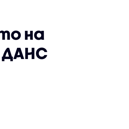
то на
а ДАНС