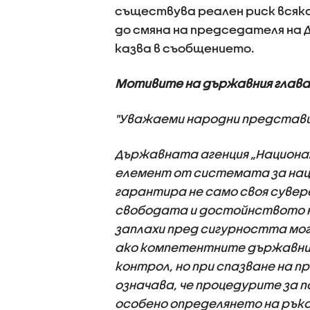
съществува реален риск всяк
до смяна на председателя на 
казва в съобщението.
Мотивите на държавния глава
"Уважаеми народни представ
Държавната агенция „Национа
елемент от системата за нац
гарантира не само своя сувер
свободата и достойнството н
заплахи пред сигурността мо
ако компетентните държавни 
контрол, но при спазване на п
означава, че процедурите за 
особено определянето на рък