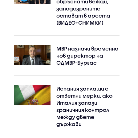
обръснати вежди,
заподозрените
остават в ареста
(ВИДЕО+СНИМКИ)
МВР назначи временно
нов директор на
ОДМВР-Бургас
Испания заплаши с
ответни мерки, ако
Италия запази
граничния контрол
между двете
държави