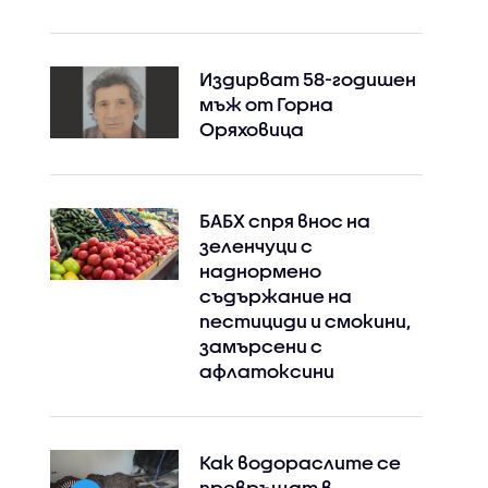
Издирват 58-годишен
мъж от Горна
Оряховица
БАБХ спря внос на
зеленчуци с
наднормено
съдържание на
пестициди и смокини,
замърсени с
афлатоксини
Как водораслите се
превръщат в