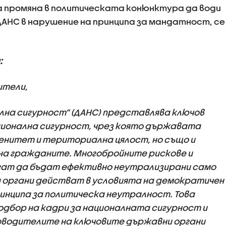
а промяна в политическата конюнктура да води
ДАНС в нарушение на принципа за мандатност, се
:
ители,
лна сигурност” (ДАНС) представлява ключов
ионална сигурност, чрез която държавата
енитет и териториална цялост, но също и
а гражданите. Многобройните рискове и
гат да бъдат ефективно неутрализирани само
органи действат в условията на демократичен
ринципа за политическа неутралност. Това
подбор на кадри за националната сигурност и
оводителите на ключовите държавни органи