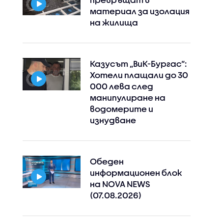
материал за изолация
на жилища
Казусът „ВиК-Бургас“:
Хотели плащали до 30
000 лева след
манипулиране на
водомерите и
изнудване
Обеден
информационен блок
на NOVA NEWS
(07.08.2026)