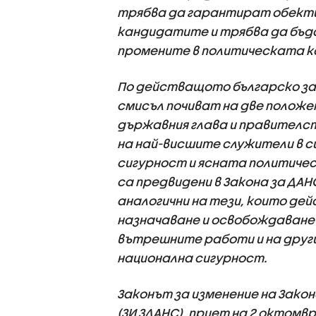
трябва да гарантират обекти
кандидатите и трябва да бъд
промените в политическата 
По действащото българско за
смисъл почиват на две полож
държавния глава и правителс
на най-висшите служители в 
сигурност и ясната политичес
са предвидени в Закона за ДАНС
аналогични на тези, които де
назначаване и освобождаване
вътрешните работи и на други
национална сигурност.
Законът за изменение на Зако
(ЗИ ЗДАНС), приет на 2 октомв