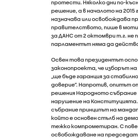
протести. Няколко дни по-къс
решение, а в началото на 201
назначава или освобождава п
правителството, пише в мотив
за ДАНС от 2 октомври т.г. не 
парламентът няма да действа 
Освен това президентът оспо
законопроекта, че изборът н
„ще бъде гаранция за стабилн
доверие“. Напротив, опитът от
решения Народното събрание и
нарушение на Конституцията.
събрание принципът на манда
който е основен стълб на дем
тежко компрометиран. С повер
освобождаване на председате