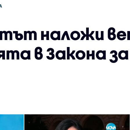
А
тът наложи ве
ята в Закона з