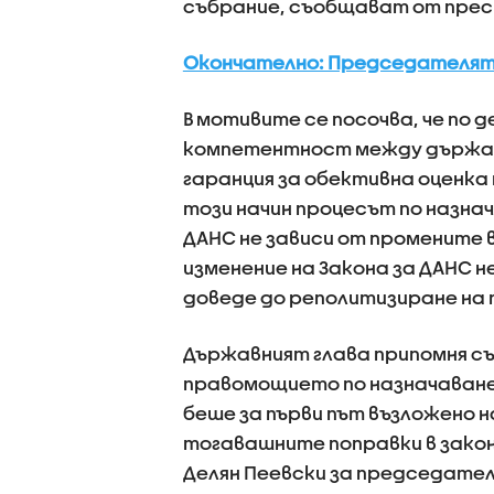
събрание, съобщават от прес
Окончателно: Председателят 
В мотивите се посочва, че по
компетентност между държав
гаранция за обективна оценка
този начин процесът по назна
ДАНС не зависи от промените 
изменение на Закона за ДАНС 
доведе до реполитизиране на 
Държавният глава припомня съ
правомощието по назначаване
беше за първи път възложено н
тогавашните поправки в закона
Делян Пеевски за председател