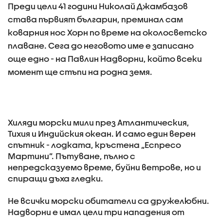
Преди цели 41 години Николай Джамбазов
става първият българин, преминал сам
коварния нос Хорн по време на околосветско
плаване. Сега до неговото име е записано
още едно - на Павлин Надворни, който всеки
момент ще стъпи на родна земя.
Хиляди морски мили през Атлантическия,
Тихия и Индийския океан. И само един верен
спътник - лодката, кръстена „Еспресо
Мартини”. Пътуване, пълно с
непредсказуемо време, буйни ветрове, но и
спиращи дъха гледки.
Не всички морски обитатели са дружелюбни.
Надворни е имал цели три нападения от