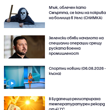
Мъж, облечен като
Смъртта, се качи на покрива
на болница в Уелс (СНИМКА)
Зеленски обяви началото на
специални операции срещу
руската военна
промишленост
Спортни новини (06.08.2026 -
късна)
В Будапеща регистрираха
температуратурен рекорд
от 41,1°C