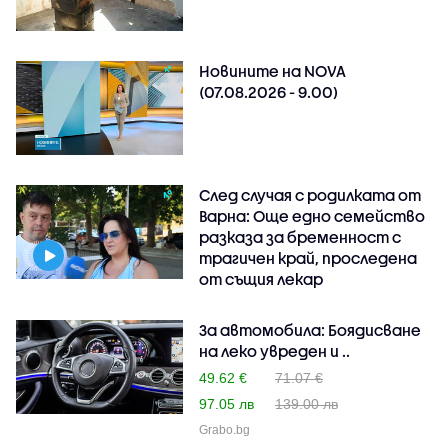
Новините на NOVA
(07.08.2026 - 9.00)
След случая с родилката от
Варна: Още едно семейство
разказа за бременност с
трагичен край, проследена
от същия лекар
За автомобила: Боядисване
на леко увреден и ..
49.62 €
71.07 €
97.05 лв
139.00 лв
Grabo.bg