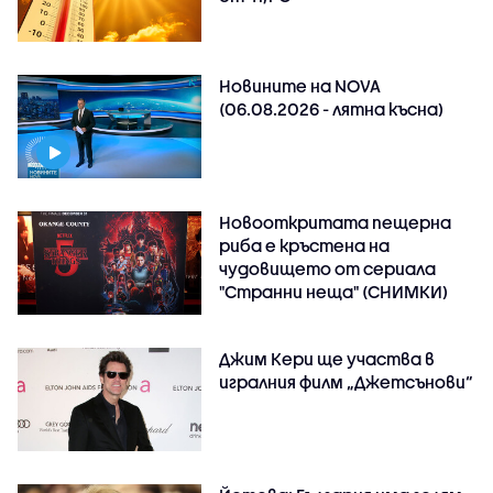
Новините на NOVA
(06.08.2026 - лятна късна)
Новооткритата пещерна
риба е кръстена на
чудовището от сериала
"Странни неща" (СНИМКИ)
Джим Кери ще участва в
игралния филм „Джетсънови“