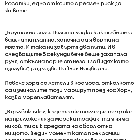
косатки, едно от които с реален риск за
живота.
„Брутална сила. Цялата лодка както беше с
вдигнати платна, започна да я върти на
място. И така ни завъртя два пъти. И в
следващите 5 секунди вече беше захапала
руля, откъсна парче от него и го видях като
изплува”, разказва Павлин Надворни.
Повече хора са летели в космоса, отколкото
са изминалите този маршрут през нос Хорн,
казва мореплавателят.
„В дълбокия юг, където ако погледнете даже
на приложения за морски трафик, там няма
никой, ти си в средата на абсолютно
нищото. В един момент като прекрачиш