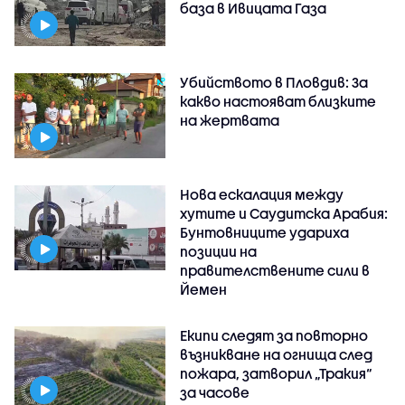
база в Ивицата Газа
Убийството в Пловдив: За
какво настояват близките
на жертвата
Нова ескалация между
хутите и Саудитска Арабия:
Бунтовниците удариха
позиции на
правителствените сили в
Йемен
Екипи следят за повторно
възникване на огнища след
пожара, затворил „Тракия“
за часове