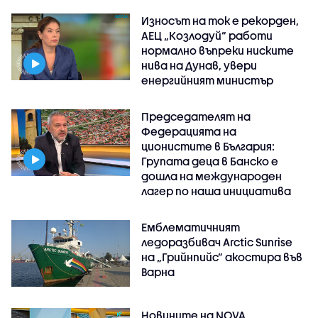
Износът на ток е рекорден,
АЕЦ „Козлодуй“ работи
нормално въпреки ниските
нива на Дунав, увери
енергийният министър
Председателят на
Федерацията на
ционистите в България:
Групата деца в Банско е
дошла на международен
лагер по наша инициатива
Емблематичният
ледоразбивач Arctic Sunrise
на „Грийнпийс” акостира във
Варна
Новините на NOVA