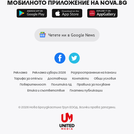
МОБИЛНОТО ПРИЛОЖЕНИЕ НА NOVA.BG
Четете ни в Google News
Реклама
Реклама избори 2026
Разпространение на канали
Тарифа за откъси
Доставчици
Контакти
Общи условия
Поверителност
Политика ЛД
Правила за ползване
Етика и съответствие
Платени публикации
© 2026 Нова Броудкастинг Груп ЕООД. Всички права запазени.