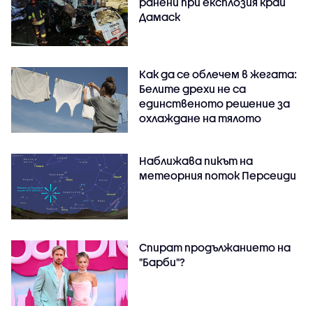
ранени при експлозия край
Дамаск
Как да се облечем в жегата:
Белите дрехи не са
единственото решение за
охлаждане на тялото
Наближава пикът на
метеорния поток Персеиди
Спират продължанието на
"Барби"?