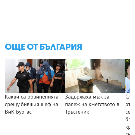
ОЩЕ ОТ БЪЛГАРИЯ
Какви са обвиненията
Задържаха мъж за
Сле
срещу бившия шеф на
палеж на кметството в
от 
ВиК-Бургас
Тръстеник
сем
бре
кра
същ