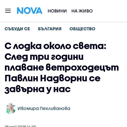
НОВИНИ
НА ЖИВО
СЪБУДИ СЕ
БЪЛГАРИЯ
ОБЩЕСТВО
С лодка около света:
След три години
плаване ветроходецът
Павлин Надворни се
завърна у нас
Ивомира Пехливанова
28 май 2026 14:20