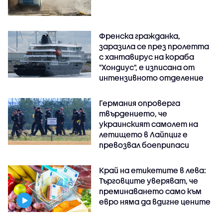
Френска гражданка,
заразила се през пролетта
с хантавирус на кораба
"Хондиус", е изписана от
интензивното отделение
Германия опроверга
твърдението, че
украинският самолет на
летището в Лайпциг е
превозвал боеприпаси
Край на етикетите в лева:
Търговците уверяват, че
преминаването само към
евро няма да вдигне цените