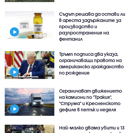
Съдът решава да остави ли
в ареста задържаните за
производство и
разпространение на
фентанил
Тръмп подписа два указа,
ограничаващи правото на
американско гражданство
по рождение
Ограничават движението
на камиони по "Тракия",
"Струма" и Кресненското
дефиле в петък и неделя
Най-малко двама убити и 13