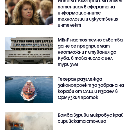
Йотова: България има голям
потенциал в сферата на
информационните
технологии и изкуствения
интелект
МВнР настоятелно съветва
да не се предприемат
неотложни пътувания до
Куба, в това число с цел
туризъм
Техеран разглежда
законопроект за забрана на
кораби от САЩ и Израел в
Ормузкия проток
Бомба взриви микробус край
сирийската столица