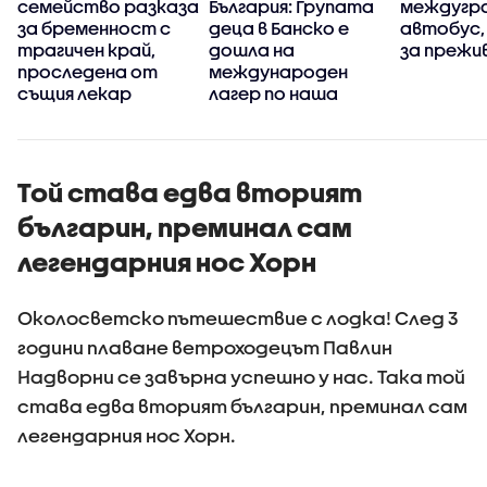
семейство разказа
България: Групата
междугр
за бременност с
деца в Банско е
автобус,
трагичен край,
дошла на
за прежи
проследена от
международен
същия лекар
лагер по наша
инициатива
Той става едва вторият
българин, преминал сам
легендарния нос Хорн
Околосветско пътешествие с лодка! След 3
години плаване ветроходецът Павлин
Надворни се завърна успешно у нас. Така той
става едва вторият българин, преминал сам
легендарния нос Хорн.