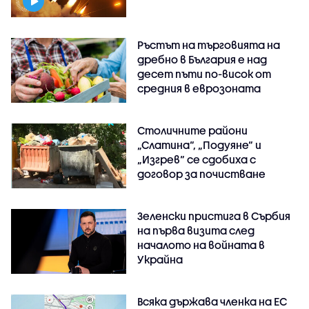
Ръстът на търговията на
дребно в България е над
десет пъти по-висок от
средния в еврозоната
Столичните райони
„Слатина“, „Подуяне“ и
„Изгрев“ се сдобиха с
договор за почистване
Зеленски пристига в Сърбия
на първа визита след
началото на войната в
Украйна
Всяка държава членка на ЕС