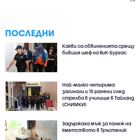
ПОСЛЕДНИ
Какви са обвиненията срещу
бившия шеф на ВиК-Бургас
Най-малко четирима
загинали и 15 ранени след
стрелба в училище в Тайланд
(СНИМКИ)
Задържаха мъж за палеж на
кметството в Тръстеник