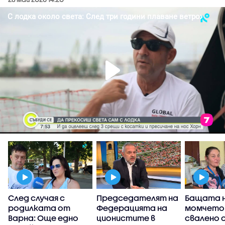
След случая с
Председателят на
Бащата 
я
родилката от
Федерацията на
момчето 
Варна: Още едно
ционистите в
свалено 