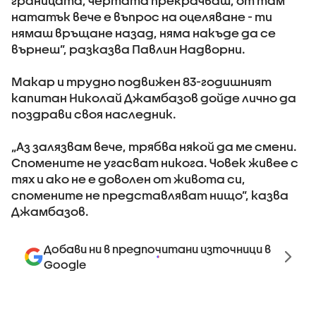
границата, чертата прекрачваш, от там
нататък вече е въпрос на оцеляване - ти
нямаш връщане назад, няма накъде да се
върнеш”, разказва Павлин Надворни.
Макар и трудно подвижен 83-годишният
капитан Николай Джамбазов дойде лично да
поздрави своя наследник.
„Аз залязвам вече, трябва някой да ме смени.
Спомените не угасват никога. Човек живее с
тях и ако не е доволен от живота си,
спомените не представляват нищо”, казва
Джамбазов.
Добави ни в предпочитани източници в
Google