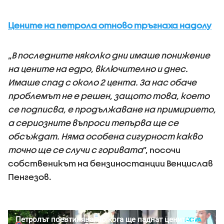
Цените на петрола отново тръгнаха надолу
„
В последните няколко дни имаше понижение
на цените на едро, включително и днес.
Имаше спад с около 2 цента. За нас обаче
проблемът не е решен, защото това, което
се подписва, е продължаване на примирието,
а сериозните въпроси тепърва ще се
обсъждат. Няма особена сигурност какво
точно ще се случи с горивата
”, посочи
собственикът на бензиностанции Венцислав
Пенгезов.