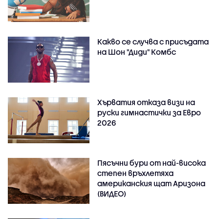
Какво се случва с присъдата
на Шон "Диди" Комбс
Хърватия отказа визи на
руски гимнастички за Евро
2026
Пясъчни бури от най-висока
степен връхлетяха
американския щат Аризона
(ВИДЕО)