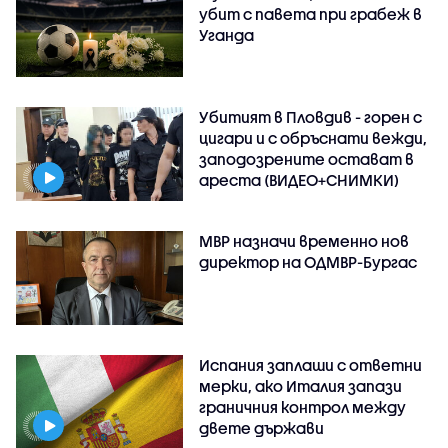
убит с павета при грабеж в
Уганда
Убитият в Пловдив - горен с
цигари и с обръснати вежди,
заподозрените остават в
ареста (ВИДЕО+СНИМКИ)
МВР назначи временно нов
директор на ОДМВР-Бургас
Испания заплаши с ответни
мерки, ако Италия запази
граничния контрол между
двете държави