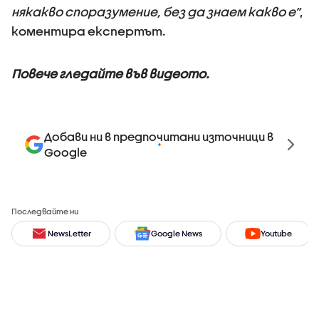
някакво споразумение, без да знаем какво е”
,
коментира експертът.
Повече гледайте във видеото.
Добави ни в предпочитани източници в
Google
Последвайте ни
NewsLetter
Google News
Youtube