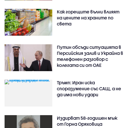
Как горещите вълни влияят
на цените на храните по
света
Путин обсъди ситуацията в
Персийския залив и Украйна в
телефонен разговор с
колегата си от ОАЕ
Тръмп: Иран иска
споразумение със САЩ, а не
да има нови удари
Издирват 58-годишен мъж
от Горна Оряховица