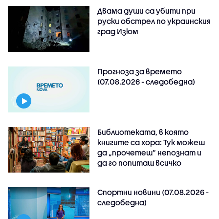
Двама души са убити при
руски обстрeл по украинския
град Изюм
Прогноза за времето
(07.08.2026 - следобедна)
Библиотеката, в която
книгите са хора: Тук можеш
да „прочетеш“ непознат и
да го попиташ всичко
Спортни новини (07.08.2026 -
следобедна)