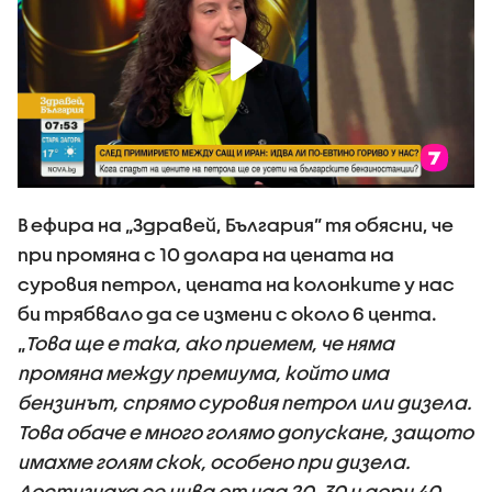
В ефира на „Здравей, България” тя обясни, че
при промяна с 10 долара на цената на
суровия петрол, цената на колонките у нас
би трябвало да се измени с около 6 цента.
„
Това ще е така, ако приемем, че няма
промяна между премиума, който има
бензинът, спрямо суровия петрол или дизела.
Това обаче е много голямо допускане, защото
имахме голям скок, особено при дизела.
Достигнаха се нива от над 20, 30 и дори 40