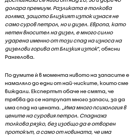
долара премиум. Разликата е толкова
голяма, защото Близкият изток изнася не
само суров петрол, но и дизел. Европа, като
нетен вносител на дизел, е много силно
ударена именно от този спад на износа на
дизелови горива от Близкия изток
”, обясни
Рангелова.
По думите ѝ в момента нивото на запасите е
намаляло до едни от най-ниските, които сме
виждали. Експертът обаче не смята, че
трябва да се натрупат много запаси, за да
има спад на цената. „
Има много психология в
цените на суровия петрол. Спаднаха
толкова рязко, без изобщо да е отворен
протокът, а само от новината, че има