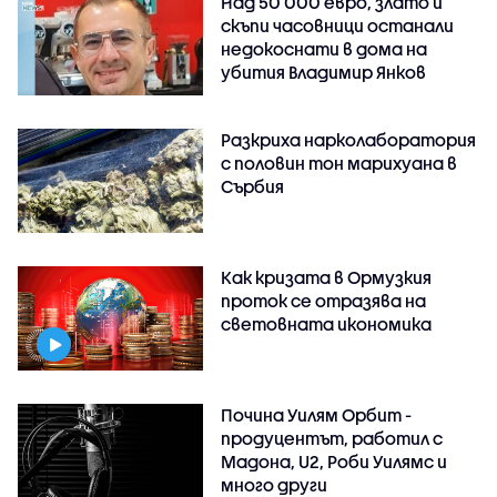
Над 50 000 евро, злато и
скъпи часовници останали
недокоснати в дома на
убития Владимир Янков
Разкриха нарколаборатория
с половин тон марихуана в
Сърбия
Как кризата в Ормузкия
проток се отразява на
световната икономика
Почина Уилям Орбит -
продуцентът, работил с
Мадона, U2, Роби Уилямс и
много други