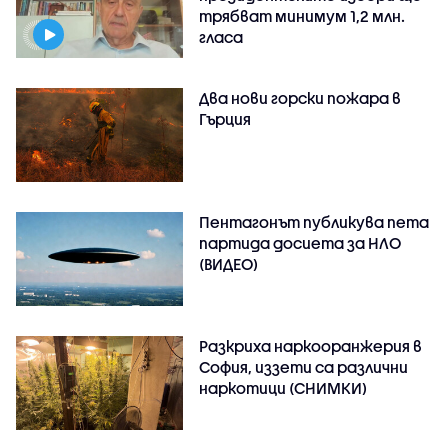
трябват минимум 1,2 млн.
гласа
Два нови горски пожара в
Гърция
Пентагонът публикува пета
партида досиета за НЛО
(ВИДЕО)
Разкриха наркооранжерия в
София, иззети са различни
наркотици (СНИМКИ)