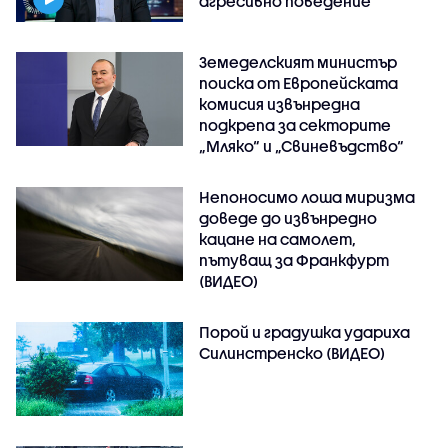
агресивно поведение
Земеделският министър
поиска от Европейската
комисия извънредна
подкрепа за секторите
„Мляко“ и „Свиневъдство“
Непоносимо лоша миризма
доведе до извънредно
кацане на самолет,
пътуващ за Франкфурт
(ВИДЕО)
Порой и градушка удариха
Силинстренско (ВИДЕО)