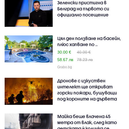
Зеленски пристигна в
Белград на първото си
официално посещение
Цял ден ползване на басейн,
плюс хапване по ..
30.00 €
40.00 €
58.67 лв
78.23 лв
Grabo.bg
Дронове с изкуствен
интелект ще откриват
горски пожари, бушуващи
под короните на дървета
Майка беше влачена 45
метра от влак, след като
детската ѝ количка се