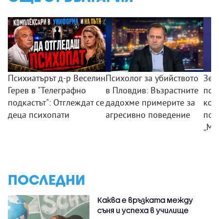
Психиатърът д-р Веселин
Психолог за убийството
Зем
Герев в "Телеграфно
в Пловдив: Възрастните
пои
подкастът": Отглеждат се
дадохме примерите за
ком
деца психопати
агресивно поведение
под
„Мл
ПОСЛЕДНИ
Каква е връзката между
съня и успеха в училище