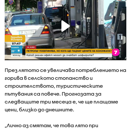
През лятото се увеличава потреблението на
горива в селското стопанство и
строителството, туристическите
пътувания са повече. Прогнозата за
следващите три месеца е, че ще плащаме
цени, близко до днешните.
„Лично аз смятам, че това лято при