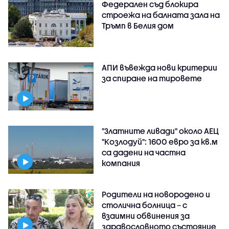
Федерален съд блокира
строежа на балната зала на
Тръмп в Белия дом
АПИ въвежда нови критерии
за спиране на тировете
"Златните ливади" около АЕЦ
"Козлодуй": 1600 евро за кв.м
са дадени на частна
компания
Родители на новородено и
столична болница – с
взаимни обвинения за
здравословното състояние