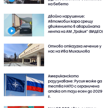
на бебето
Двойно нарушение:
Автомобил кара срещу
движението в аварийната
лента на АМ „Тракия” (ВИДЕО)
Отново отказаха лечение у
нас на Ива Михаилова
Американското
разузнаване: Русия може да
тества НАТО с ограничена
атака от тази есен до 2029
г.