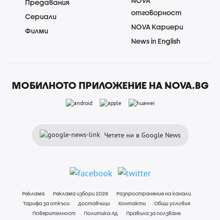
NOVA
Предавания
отговорност
Сериали
NOVA Кариери
Филми
News in English
МОБИЛНОТО ПРИЛОЖЕНИЕ НА NOVA.BG
Четете ни в Google News
Реклама
Реклама избори 2026
Разпространение на канали
Тарифа за откъси
Доставчици
Контакти
Общи условия
Поверителност
Политика ЛД
Правила за ползване