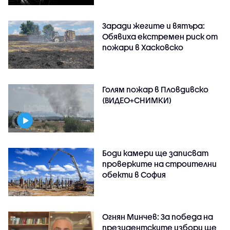
Заради жегите и вятъра:
Обявиха екстремен риск от
пожари в Хасковско
Голям пожар в Пловдивско
(ВИДЕО+СНИМКИ)
Боди камери ще записват
проверките на строителни
обекти в София
Огнян Минчев: За победа на
президентските избори ще