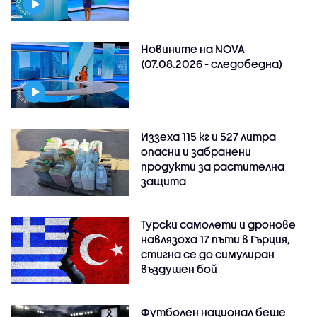
Новините на NOVA
(07.08.2026 - следобедна)
Иззеха 115 кг и 527 литра
опасни и забранени
продукти за растителна
защита
Турски самолети и дронове
навлязоха 17 пъти в Гърция,
стигна се до симулиран
въздушен бой
Футболен национал беше