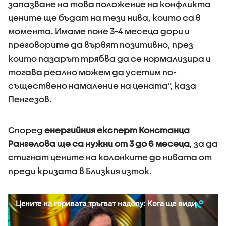
запазване на това положение на конфликта
цените ще бъдат на тези нива, които са в
момента. Имаме поне 3-4 месеца дори и
преговорите да вървят позитивно, през
които пазарът трябва да се нормализира и
тогава реално можем да усетим по-
съществено намаление на цената”, каза
Пенгезов.
Според
енергийния експерт Констанца
Рангелова ще са нужни от 3 до 6 месеца
, за да
стигнат цените на колонките до нивата от
преди кризата в Близкия изток.