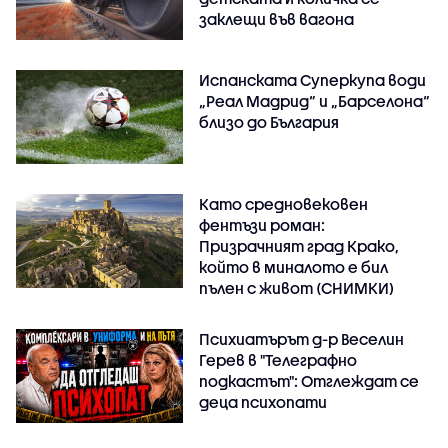
заклещи във вагона
Испанската Суперкупа води
„Реал Мадрид“ и „Барселона“
близо до България
Като средновековен
фентъзи роман:
Призрачният град Крако,
който в миналото е бил
пълен с живот (СНИМКИ)
Психиатърът д-р Веселин
Герев в "Телеграфно
подкастът": Отглеждат се
деца психопати