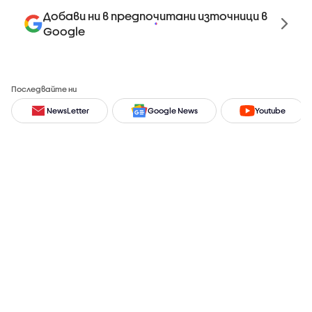
Добави ни в предпочитани източници в
Google
Последвайте ни
NewsLetter
Google News
Youtube