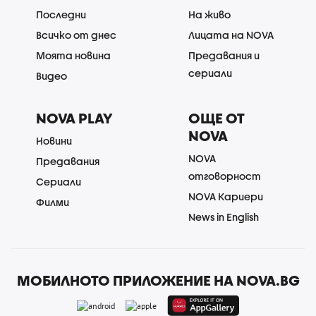
Последни
На живо
Всичко от днес
Лицата на NOVA
Моята новина
Предавания и
сериали
Видео
NOVA PLAY
ОЩЕ ОТ
NOVA
Новини
NOVA
Предавания
отговорност
Сериали
NOVA Кариери
Филми
News in English
МОБИЛНОТО ПРИЛОЖЕНИЕ НА NOVA.BG