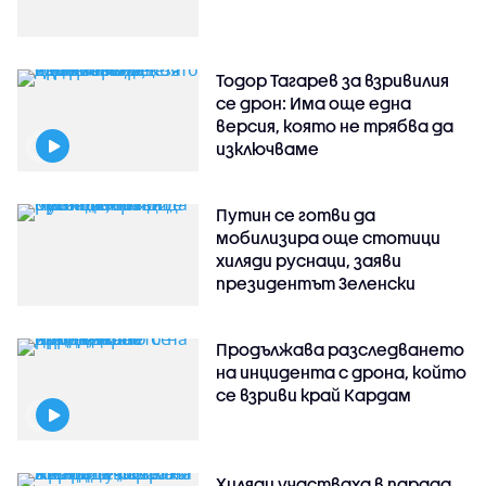
Тодор Тагарев за взривилия
се дрон: Има още една
версия, която не трябва да
изключваме
Путин се готви да
мобилизира още стотици
хиляди руснаци, заяви
президентът Зеленски
Продължава разследването
на инцидента с дрона, който
се взриви край Кардам
Хиляди участваха в парада