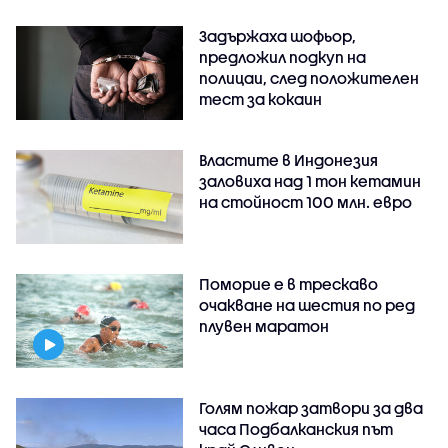
Задържаха шофьор,
предложил подкуп на
полицаи, след положителен
тест за кокаин
Властите в Индонезия
заловиха над 1 тон кетамин
на стойност 100 млн. евро
Поморие е в трескаво
очакване на шестия по ред
плувен маратон
Голям пожар затвори за два
часа Подбалканския път