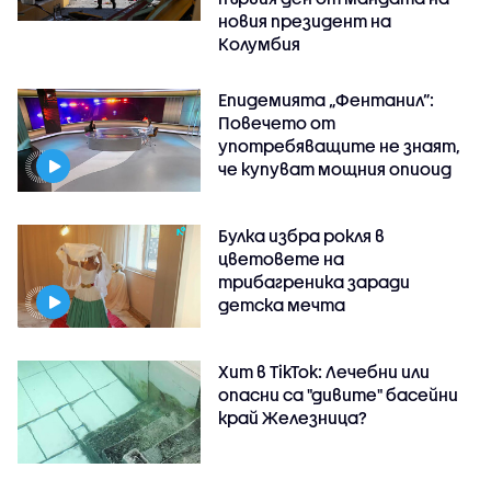
новия президент на
Колумбия
Епидемията „Фентанил”:
Повечето от
употребяващите не знаят,
че купуват мощния опиоид
Булка избра рокля в
цветовете на
трибагреника заради
детска мечта
Хит в TikTok: Лечебни или
опасни са "дивите" басейни
край Железница?