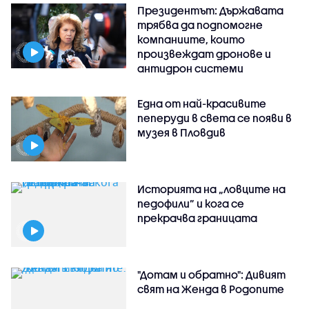
Президентът: Държавата
трябва да подпомогне
компаниите, които
произвеждат дронове и
антидрон системи
Една от най-красивите
пеперуди в света се появи в
музея в Пловдив
Историята на „ловците на
педофили” и кога се
прекрачва границата
"Дотам и обратно": Дивият
свят на Женда в Родопите