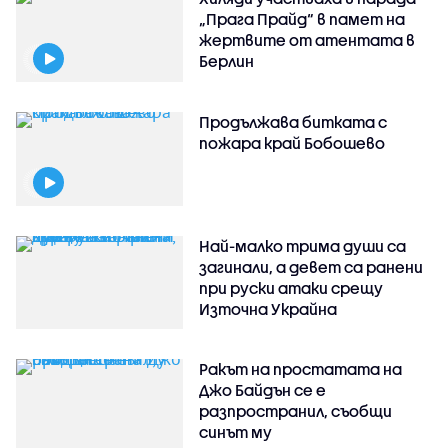
„Прага Прайд“ в памет на
жертвите от атентата в
Берлин
Продължава битката с
пожара край Бобошево
Най-малко трима души са
загинали, а девет са ранени
при руски атаки срещу
Източна Украйна
Ракът на простатата на
Джо Байдън се е
разпространил, съобщи
синът му