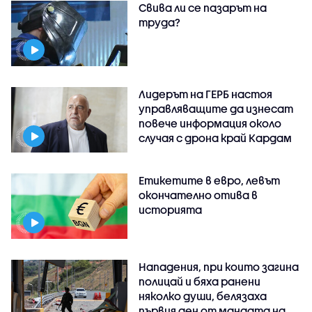
Свива ли се пазарът на
труда?
Лидерът на ГЕРБ настоя
управляващите да изнесат
повече информация около
случая с дрона край Кардам
Етикетите в евро, левът
окончателно отива в
историята
Нападения, при които загина
полицай и бяха ранени
няколко души, белязаха
първия ден от мандата на