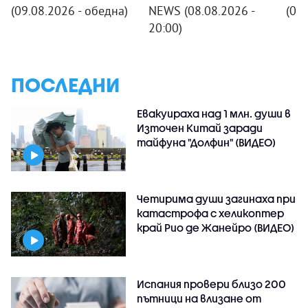
(09.08.2026 - обедна)
NEWS (08.08.2026 -
(08
20:00)
ПОСЛЕДНИ
Евакуираха над 1 млн. души в
Източен Китай заради
тайфуна "Долфин" (ВИДЕО)
Четирима души загинаха при
катастрофа с хеликоптер
край Рио де Жанейро (ВИДЕО)
Испания провери близо 200
пътници на влизане от