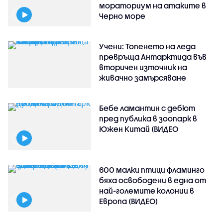
мораториум на атаките в
Черно море
Учени: Топенето на леда
превръща Антарктида във
вторичен източник на
живачно замърсяване
Бебе ламантин с дебют
пред публика в зоопарк в
Южен Китай (ВИДЕО
600 малки птици фламинго
бяха освободени в една от
най-големите колонии в
Европа (ВИДЕО)