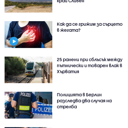
край Сливен
Как да се грижим за сърцето
в жегата?
25 ранени при сблъсък между
пътнически и товарен влак в
Хърватия
Полицията в Берлин
разследва два случая на
стрелба