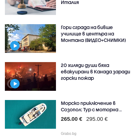
Италия
Гори сграда на бивше
училище в центъра на
Монтана (ВИДЕО+СНИМКИ)
20 хиляди души бяха
евакуирани в Канада заради
горски пожар
Морско приключение в
Созопол: Тур с моторна ..
265.00 €
295.00 €
Grabo.bg