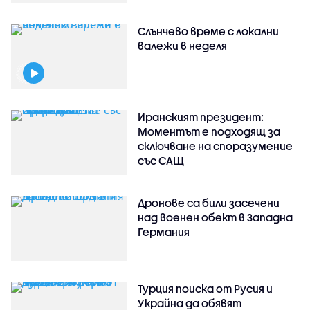
Слънчево време с локални
валежи в неделя
Иранският президент:
Моментът е подходящ за
сключване на споразумение
със САЩ
Дронове са били засечени
над военен обект в Западна
Германия
Турция поиска от Русия и
Украйна да обявят