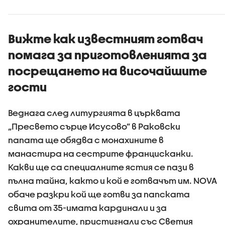
пробягал
Стара пл
Вижте как известният готвач
помага за приготовленията за
посрещането на височайшите
гости
Веднага след литургията в църквата
„Пресвето сърце Исусово” в Раковски
папата ще обядва с монахините в
манастира на сестрите францисканки.
Какви ще са специалните ястия се пази в
пълна тайна, както и кой е готвачът им. NOVA
обаче разкри кой ще готви за папската
свита от 35-имата кардинали и за
охранителите, пристигнали със Светия