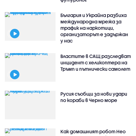
България и Украйна разбиха
международна мрежа за
трафик на наркотици,
организаторът е задържан
у нас
Властите в САЩ разследват
инцидент с хеликоптера на
Тръмп и пътнически самолет
Русия съобщи за нови удари
по кораби в Черно море
Как домашният робот Нео