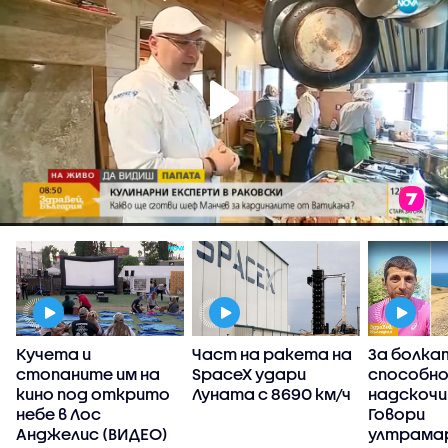
Кучета и
Част на ракета на
За болка
стопаните им на
SpaceX удари
способн
а
кино под открито
Луната с 8690 км/ч
надскочи
д
небе в Лос
Говори
Анджелис (ВИДЕО)
ултрама