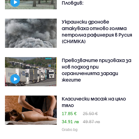
Пловдив:
Украински дронове
атакуваха отново голяма
петролна рафинерия в Русия
(СНИМКА)
Превозвачите призоваха за
нов подход при
ограниченията заради
жегите
Класически масаж на цяло
тяло
17.85 €
25.50 €
34.91 лв
49.87 лв
Grabo.bg