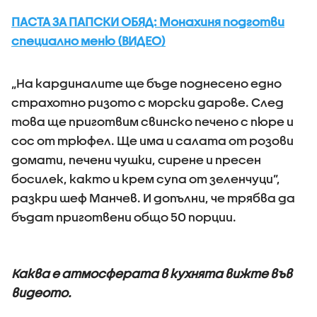
ПАСТА ЗА ПАПСКИ ОБЯД: Монахиня подготви
специално меню (ВИДЕО)
„На кардиналите ще бъде поднесено едно
страхотно ризото с морски дарове. След
това ще приготвим свинско печено с пюре и
сос от трюфел. Ще има и салата от розови
домати, печени чушки, сирене и пресен
босилек, както и крем супа от зеленчуци”,
разкри шеф Манчев. И допълни, че трябва да
бъдат приготвени общо 50 порции.
Каква е атмосферата в кухнята вижте във
видеото.