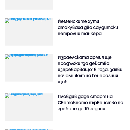
Йеменските хути
атакуваха два саудитски
петролни танкера
Израелската армия ще
продължи "да действа
изпреварващо" в Газа, заяви
началникът на Генералния
щаб
Пловдив даде старт на
Световното първенство по
гребане до 19 години