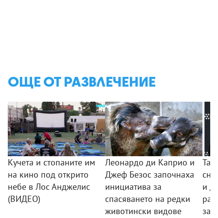
ОЩЕ ОТ РАЗВЛЕЧЕНИЕ
Кучета и стопаните им
Леонардо ди Каприо и
Тай
на кино под открито
Джеф Безос започнаха
сни
небе в Лос Анджелис
инициатива за
и Д
(ВИДЕО)
спасяването на редки
раз
животински видове
за 