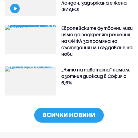
Лондон, задържана е жена
(ВИДЕО)
Европейските футболни лиги
няма да подкрепят решения
на ФИФА за промяна на
състезания или създаване на
нови
„Лято на паветата“ намали
азотния диоксид в София с
6,6%
ВСИЧКИ НОВИНИ