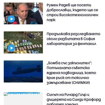
Румен Радев ще посети
Доброславци, където ще се
строи високотехнологичен
парк
Продължава разследването
около разбитата в София
лаборатория за фентанил
„Бомба със закъснител“:
Потъналата съветска
ядрена подводница, която
крие риск от токсично
замърсяване (СНИМКИ)
Синът на Ричард Гиър и
дъщерята на Синди Крофорд
работят заедно