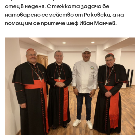
отец в неделя. С тежката задача бе
натоварено семейство от Раковски, а на
помощ им се притече шеф Иван Манчев.