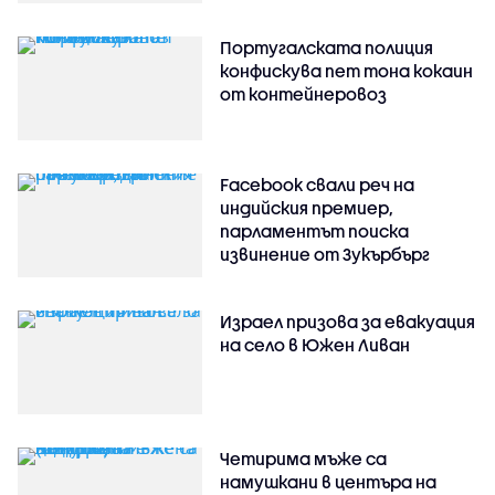
Португалската полиция
конфискува пет тона кокаин
от контейнеровоз
Facebook свали реч на
индийския премиер,
парламентът поиска
извинение от Зукърбърг
Израел призова за евакуация
на село в Южен Ливан
Четирима мъже са
намушкани в центъра на