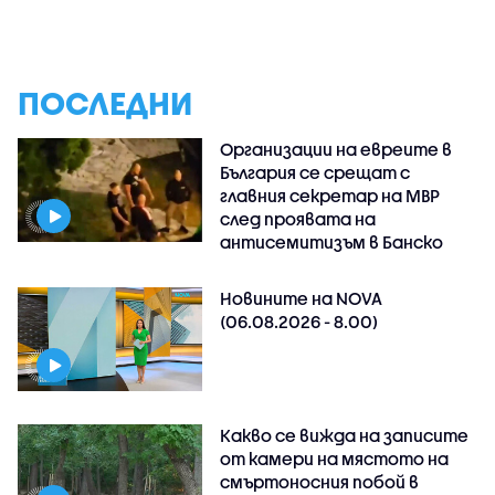
ПОСЛЕДНИ
Организации на евреите в
България се срещат с
главния секретар на МВР
след проявата на
антисемитизъм в Банско
Новините на NOVA
(06.08.2026 - 8.00)
Какво се вижда на записите
от камери на мястото на
смъртоносния побой в