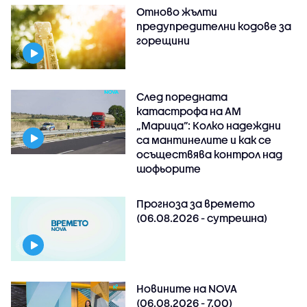
Отново жълти
предупредителни кодове за
горещини
След поредната
катастрофа на АМ
„Марица”: Колко надеждни
са мантинелите и как се
осъществява контрол над
шофьорите
Прогноза за времето
(06.08.2026 - сутрешна)
Новините на NOVA
(06.08.2026 - 7.00)