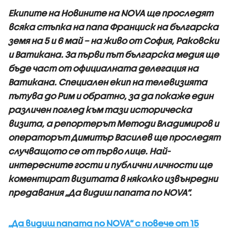
Екипите на Новините на NOVA ще проследят
всяка стъпка на папа Франциск на българска
земя на 5 и 6 май – на живо от София, Раковски
и Ватикана. За първи път българска медия ще
бъде част от официалната делегация на
Ватикана. Специален екип на телевизията
пътува до Рим и обратно, за да покаже един
различен поглед към тази историческа
визита, а репортерът Методи Владимиров и
операторът Димитър Василев ще проследят
случващото се от първо лице. Най-
интересните гости и публични личности ще
коментират визитата в няколко извънредни
предавания „Да видиш папата по NOVA“.
„Да видиш папата по NOVA“ с повече от 15