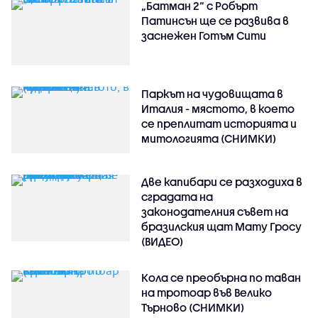
„Батман 2“ с Робърт
Патинсън ще се развива в
заснежен Готъм Сити
Паркът на чудовищата в
Италия - мястото, в което
се преплитат историята и
митологията (СНИМКИ)
Две капибари се разходиха в
сградата на
законодателния съвет на
бразилския щат Мату Гросу
(ВИДЕО)
Кола се преобърна по таван
на тротоар във Велико
Търново (СНИМКИ)