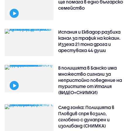
ще помага в едно българско
семейство
Испания и Еквадор разбиха
канал за трафик на кокаин.
Иззеха 21 тона дрога и
арестуваха 44 души
В полицията в Банско има
множество сигнали за
непристойно поведение на
туристите от Италия
(ВИДЕО+СНИМКИ)
След гонка: Полицията в
Пловдив спря возило,
сглобено с дунапрен и
изолибанд (СНИМКА)