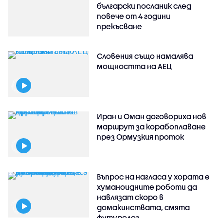
български посланик след
повече от 4 години
прекъсване
Словения също намалява
мощността на АЕЦ
Иран и Оман договориха нов
маршрут за корабоплаване
през Ормузкия проток
Въпрос на нагласа у хората е
хуманоидните роботи да
навлязат скоро в
домакинствата, смята
футуролог