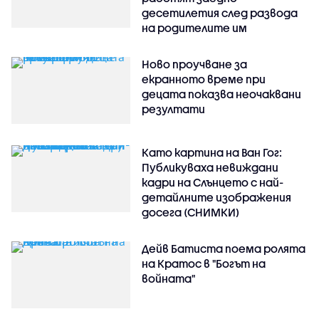
десетилетия след развода
на родителите им
Ново проучване за
екранното време при
децата показва неочаквани
резултати
Като картина на Ван Гог:
Публикуваха невиждани
кадри на Слънцето с най-
детайлните изображения
досега (СНИМКИ)
Дейв Батиста поема ролята
на Кратос в "Богът на
войната"