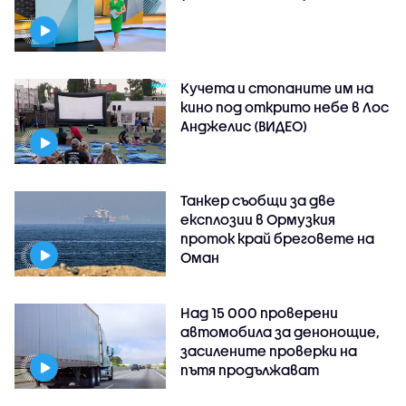
Кучета и стопаните им на
кино под открито небе в Лос
Анджелис (ВИДЕО)
Танкер съобщи за две
експлозии в Ормузкия
проток край бреговете на
Оман
Над 15 000 проверени
автомобила за денонощие,
засилените проверки на
пътя продължават