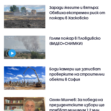
Заради жегите и вятъра:
Обявиха екстремен риск от
пожари в Хасковско
Голям пожар в Пловдивско
(ВИДЕО+СНИМКИ)
Боди камери ще записват
проверките на строителни
обекти в София
Огнян Минчев: За победа на
президентските избори ще
трябват минимум 1,2 млн.