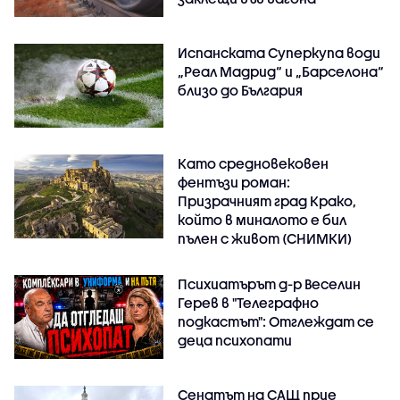
Испанската Суперкупа води
„Реал Мадрид“ и „Барселона“
близо до България
Като средновековен
фентъзи роман:
Призрачният град Крако,
който в миналото е бил
пълен с живот (СНИМКИ)
Психиатърът д-р Веселин
Герев в "Телеграфно
подкастът": Отглеждат се
деца психопати
Сенатът на САЩ прие