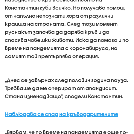
Константин губи всичко. Но получава помощ
от напълно непознати хора от различни
краища на страната. След този момент
руснакът започва да дарява кръв и да
спасява човешки животи. Иска да помага и по
време на пандемията с коронавируса, но
самият той претърпява операция.
„Днес се завърнах след половин година пауза.
Трябваше да ме оперират от апандисит.
Стана изненадващо”, сподели Константин.
Наблюдава се спад на кръводарителите
„Вярвам, че по време на пандемията е още по-