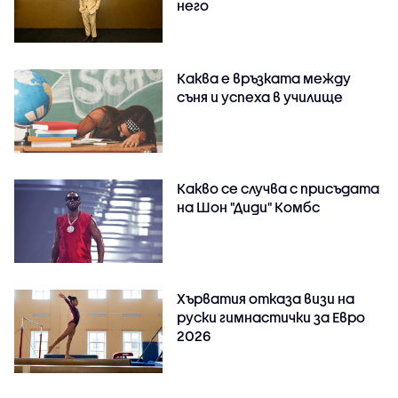
него
Каква е връзката между
съня и успеха в училище
Какво се случва с присъдата
на Шон "Диди" Комбс
Хърватия отказа визи на
руски гимнастички за Евро
2026