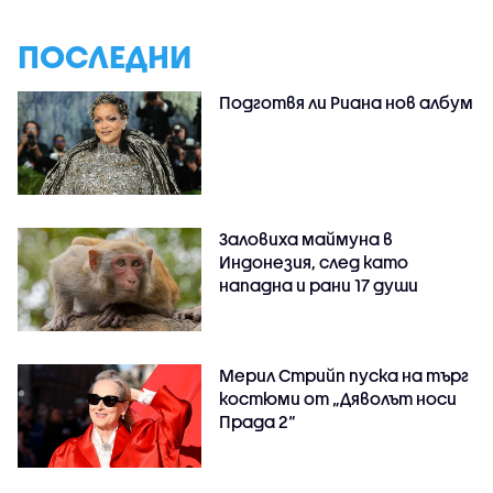
ПОСЛЕДНИ
Подготвя ли Риана нов албум
Заловиха маймуна в
Индонезия, след като
нападна и рани 17 души
Мерил Стрийп пуска на търг
костюми от „Дяволът носи
Прада 2“