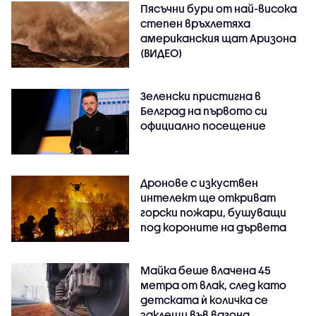
Пясъчни бури от най-висока
степен връхлетяха
американския щат Аризона
(ВИДЕО)
Зеленски пристигна в
Белград на първото си
официално посещение
Дронове с изкуствен
интелект ще откриват
горски пожари, бушуващи
под короните на дървета
Майка беше влачена 45
метра от влак, след като
детската ѝ количка се
заклещи във вагона