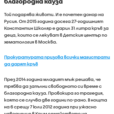
благородна кауза
Той подарява животи. И е почетен донор на
Русия. От 2015 година досега 27-годишният
Константин Школяр е дарил 31 литра кръв за
деца, които се лекуват в Детския център по
хематология в Москва.
Прокуратурата призова всички магистрати
да дарят кръв
През 2014 година младият мъж решава, че
трябва да запълни свободното си време с
благородна кауза. Провокира го трагедия,
която се случва две години по-рано. В нощта
на 6 срещу 7 юли 2012 година при ужасно
наводнение в Крим семейството на