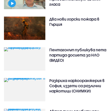
гласа
Два нови горски пожара в
Гърция
Пентагонът публикува пета
партида досиета за НЛО
(ВИДЕО)
Разкриха наркооранжерия в
София, иззети са различни
наркотици (СНИМКИ)