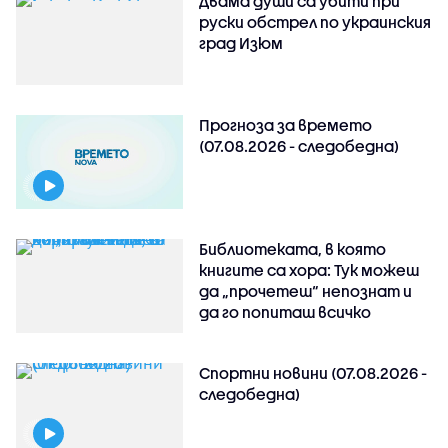
Двама души са убити при
руски обстрeл по украинския
град Изюм
Прогноза за времето
(07.08.2026 - следобедна)
Библиотеката, в която
книгите са хора: Тук можеш
да „прочетеш“ непознат и
да го попиташ всичко
Спортни новини (07.08.2026 -
следобедна)