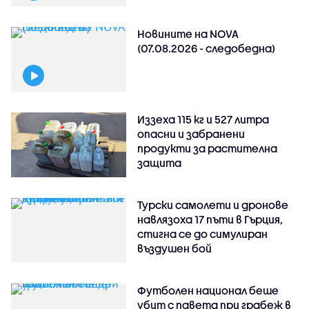
Новините на NOVA
(07.08.2026 - следобедна)
Иззеха 115 кг и 527 литра
опасни и забранени
продукти за растителна
защита
Турски самолети и дронове
навлязоха 17 пъти в Гърция,
стигна се до симулиран
въздушен бой
Футболен национал беше
убит с павета при грабеж в