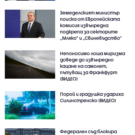
Земеделският министър
поиска от Европейската
комисия извънредна
подкрепа за секторите
„Мляко“ и „Свиневъдство“
Непоносимо лоша миризма
доведе до извънредно
кацане на самолет,
пътуващ за Франкфурт
(ВИДЕО)
Порой и градушка удариха
Силинстренско (ВИДЕО)
Федерален съд блокира