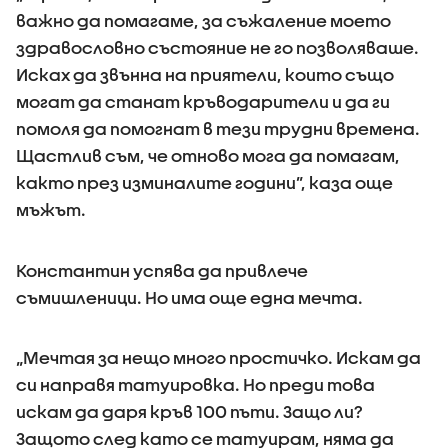
важно да помагаме, за съжаление моето
здравословно състояние не го позволяваше.
Исках да звънна на приятели, които също
могат да станат кръводарители и да ги
помоля да помогнат в тези трудни времена.
Щастлив съм, че отново мога да помагам,
както през изминалите години”, каза още
мъжът.
Константин успява да привлече
съмишленици. Но има още една мечта.
„Мечтая за нещо много простичко. Искам да
си направя татуировка. Но преди това
искам да даря кръв 100 пъти. Защо ли?
Защото след като се татуирам, няма да