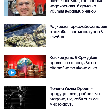
скъпи часовници останали
недокоснати в дома на
убития Владимир Янков
Разкриха нарколаборатория
с половин тон марихуана в
Сърбия
Как кризата в Ормузкия
проток се отразява на
световната икономика
Почина Уилям Орбит -
продуцентът, работил с
Мадона, U2, Роби Уилямс и
много други