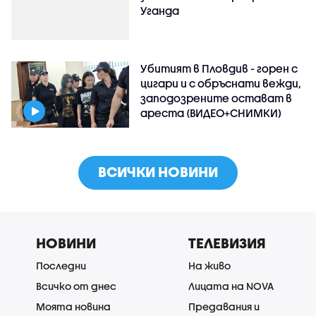
Уганда
Убитият в Пловдив - горен с
цигари и с обръснати вежди,
заподозрените остават в
ареста (ВИДЕО+СНИМКИ)
ВСИЧКИ НОВИНИ
НОВИНИ
ТЕЛЕВИЗИЯ
Последни
На живо
Всичко от днес
Лицата на NOVA
Моята новина
Предавания и