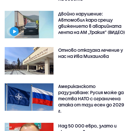
Двойно нарушение:
Автомобил кара срещу
движението в аварийната
лента на АМ „Тракия” (ВИДЕО)
Отново отказаха лечение у
нас на Ива Михаилова
Американското
разузнаване: Русия може да
тества НАТО с ограничена
атака от тази есен до 2029
г.
Над 50 000 евро, злато и