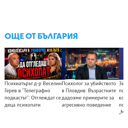
ОЩЕ ОТ БЪЛГАРИЯ
Психиатърът д-р Веселин
Психолог за убийството
Зем
Герев в "Телеграфно
в Пловдив: Възрастните
пои
подкастът": Отглеждат се
дадохме примерите за
ком
деца психопати
агресивно поведение
под
„Мл