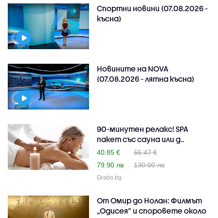
Спортни новини (07.08.2026 -
късна)
Новините на NOVA
(07.08.2026 - лятна късна)
90-минутен релакс! SPA
пакет със сауна или д..
40.85 €
66.47 €
79.90 лв
130.00 лв
Grabo.bg
От Омир до Нолан: Филмът
„Одисея” и споровете около