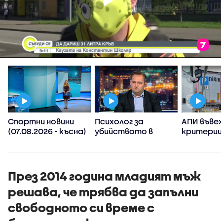
Спортни новини
Психолог за
АПИ въве
(07.08.2026 - късна)
убийството в
критерии
Пловдив:
спиране 
Възрастните
тировет
дадохме
примерите за
През 2014 година младият мъж
агресивно
решава, че трябва да запълни
поведение
свободното си време с