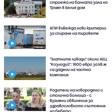
строежа на балната зала на
Тръмп в Белия дом
АПИ въвежда нови критерии
за спиране на тировете
"Златните ливади" около АЕЦ
"Козлодуй": 1600 евро за кв.м
са дадени на частна
компания
Родители на новородено и
столична болница – с
взаимни обвинения за
здравословното състояние
на бебето