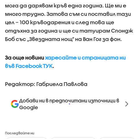
мога да дарявам кръв една година. Ще ми е
много трудно. Затова съм си поставил тази
цел – 100 кръводарения и след това ще
отдъхна за година и ще си татуирам Спондж
Боб със „Звездната нощ" на Ван Гог за фон.
За още новини
харесайте и страницата ни
във Facebook ТУК
.
Редактор: Габриела Павлова
Добави ни в предпочитани източници в
Google
Последвайте ни