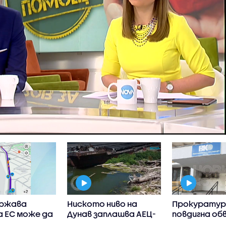
ържава
Ниското ниво на
Прокурату
а ЕС може да
Дунав заплашва АЕЦ-
повдигна об
ограничи
овете в Европа
на бившия ше