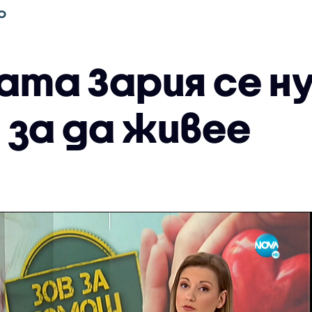
О
ата Зария се н
 за да живее