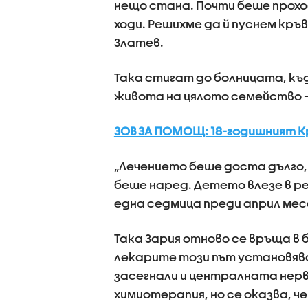
нещо стана. Почти беше проход
ходи. Решихме да й пуснем кр
Златев.
Така стигат до болницата, к
живота на цялото семейство 
ЗОВ ЗА ПОМОЩ: 18-годишният К
„Лечението беше доста дълго, 
беше наред. Детето влезе в р
една седмица преди април месе
Така Зария отново се връща в
лекарите този път установява
засегнали и централната нерв
химиотерапия, но се оказва, че