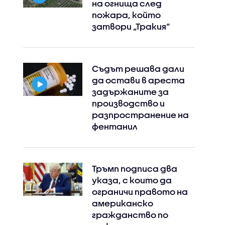
на огнища след
пожара, който
затвори „Тракия“
Съдът решава дали
да остави в ареста
задържаните за
производство и
разпространение на
фентанил
Тръмп подписа два
указа, с които да
ограничи правото на
американско
гражданство по