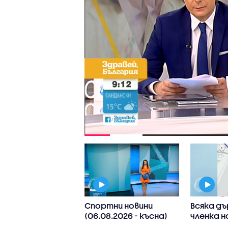
 Иван Иванов:
Спортни новини
Всяка д
ите нива на
(06.08.2026 - късна)
членка н
в са последица
реши да 