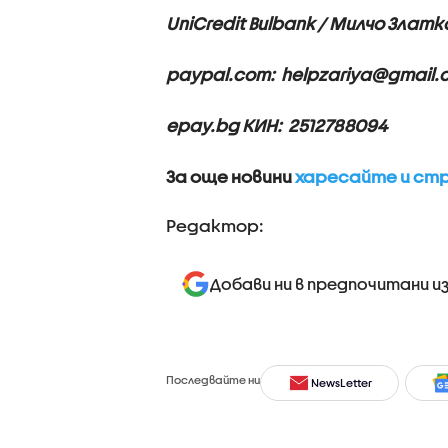
UniCredit Bulbank / Милчо Злат
paypal.com: helpzariya@gmail.
epay.bg КИН: 2512788094
За още новини
харесайте и стр
Редактор:
Добави ни в предпочитани и
Последвайте ни
NewsLetter