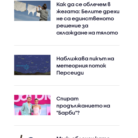
Как да се облечем в
жегата: Белите дрехи
не са единственото
решение за
охлаждане на тялото
Наближава пикът на
метеорния поток
Персеиди
Спират
продължанието на
"Барби"?
Instagram
Facebook