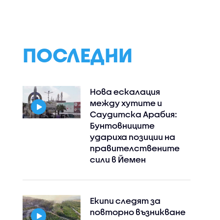
ПОСЛЕДНИ
Нова ескалация
между хутите и
Саудитска Арабия:
Бунтовниците
удариха позиции на
правителствените
сили в Йемен
Екипи следят за
повторно възникване