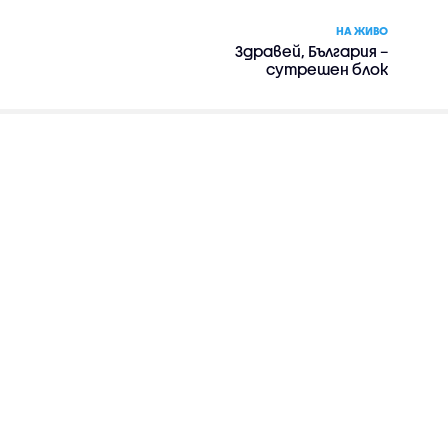
НА ЖИВО
Здравей, България –
сутрешен блок