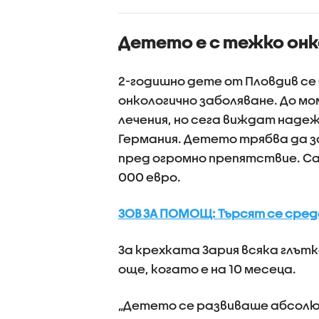
лиматичните
споделя
ени, такива
приложе
Детето е с тежко онк
ния ще
информа
стяват
проверки
2-годишно дете от Пловдив се
онкологично заболяване. До м
лечения, но сега виждат наде
Германия. Детето трябва да з
пред огромно препятствие. Са
000 евро.
ЗОВ ЗА ПОМОЩ: Търсят се сред
За крехката Зария всяка глътк
още, когато е на 10 месеца.
„Детето се развиваше абсолю