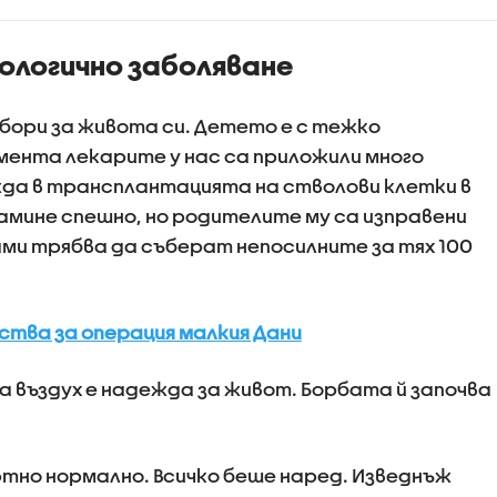
нето в
Бургас
ния на
ологично заболяване
ция къде има
 на пътя
 бори за живота си. Детето е с тежко
омента лекарите у нас са приложили много
жда в трансплантацията на стволови клетки в
амине спешно, но родителите му са изправени
ми трябва да съберат непосилните за тях 100
ства за операция малкия Дани
а въздух е надежда за живот. Борбата й започва
тно нормално. Всичко беше наред. Изведнъж