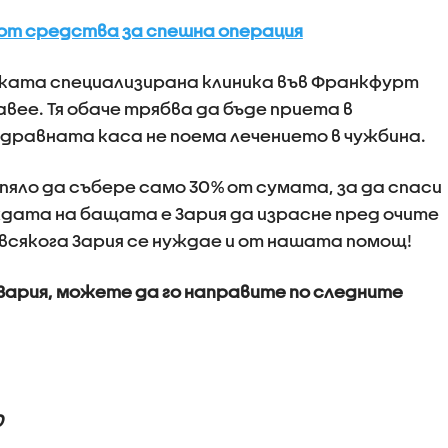
 от средства за спешна операция
ката специализирана клиника във Франкфурт
вее. Тя обаче трябва да бъде приета в
 Здравната каса не поема лечението в чужбина.
яло да събере само 30% от сумата, за да спаси
дата на бащата е Зария да израсне пред очите
твсякога Зария се нуждае и от нашата помощ!
Зария, можете да го направите по следните
0