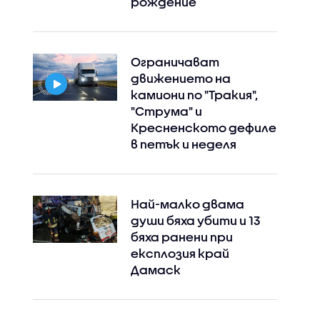
рождение
Ограничават
движението на
камиони по "Тракия",
"Струма" и
Кресненското дефиле
в петък и неделя
Най-малко двама
души бяха убити и 13
бяха ранени при
експлозия край
Дамаск