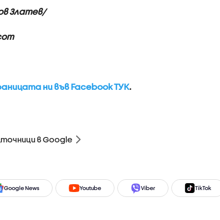
ков Златев/
com
аницата ни във Facebook ТУК
.
зточници в Google
Google News
Youtube
Viber
TikTok