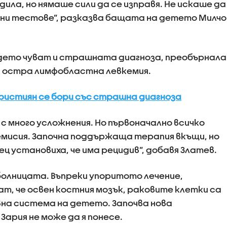
ила, но нямаше сили да се изправя. Не искаше да
ъвни тестове”, разказва бащата на детето Милчо
ъдето чуват и страшната диагноза, преобърнала
- остра лимфобластна левкемия.
ристиян се бори със страшна диагноза
с много усложнения. Но първоначално всичко
емисия. Започна поддържаща терапия вкъщи, но
ц установиха, че има рецидив”, добавя Златев.
 болницата. Въпреки упоритото лечение,
т, че освен костния мозък, раковите клетки са
на система на детето. Започва нова
 Зария не може да я понесе.