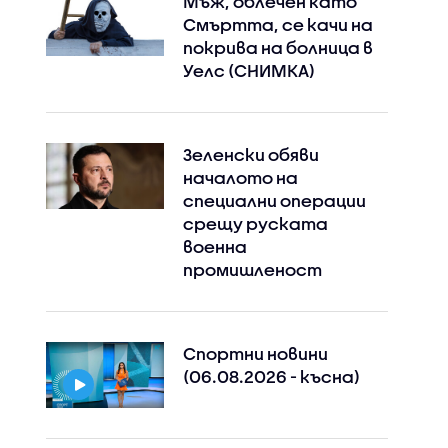
Мъж, облечен като
Смъртта, се качи на
покрива на болница в
Уелс (СНИМКА)
Зеленски обяви
началото на
специални операции
срещу руската
военна
промишленост
Спортни новини
(06.08.2026 - късна)