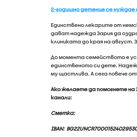
2-годишно детенце се нуждае
Единствено лекарите от немс
дават надежда Зария да оздра
клиниката до края на август.
До момента семейството е усп
единственото си дете. Надеж
му щастлива. А сега повече о
Ако желаете да помогнете на 
канали:
Сметка:
IBAN: BG22UNCR7000152402953