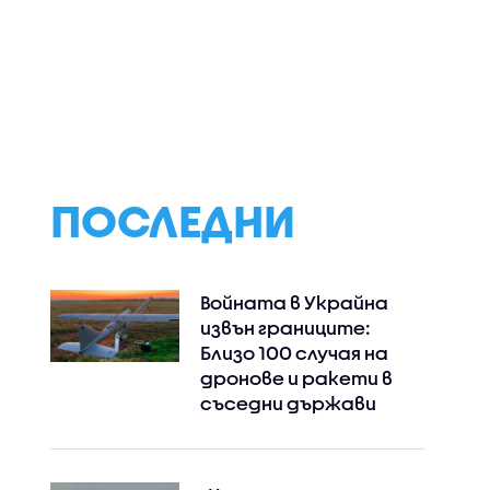
клука в
Купуват нови
„Живеем в пост
волство
автобуси,
риск“: Психично 
едовното
тролейбуси,
тормози съседи
ане в
електробуси и
в столичен ква
трамваи за София
ПОСЛЕДНИ
Войната в Украйна
извън границите:
Близо 100 случая на
дронове и ракети в
съседни държави