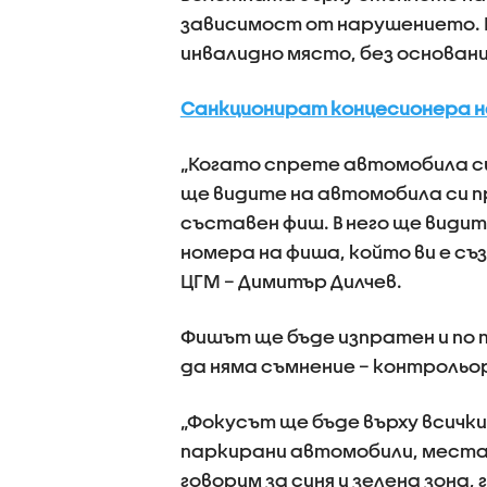
зависимост от нарушението. Н
инвалидно място, без основан
Санкционират концесионера на
„Когато спрете автомобила си
ще видите на автомобила си пр
съставен фиш. В него ще видит
номера на фиша, който ви е съ
ЦГМ – Димитър Дилчев.
Фишът ще бъде изпратен и по 
да няма съмнение – контроль
„Фокусът ще бъде върху всичк
паркирани автомобили, места,
говорим за синя и зелена зона, 