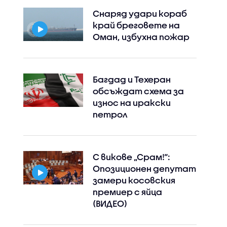
Снаряд удари кораб
край бреговете на
Оман, избухна пожар
Багдад и Техеран
обсъждат схема за
износ на иракски
петрол
Instagram
Facebook
С викове „Срам!“:
Опозиционен депутат
замери косовския
премиер с яйца
(ВИДЕО)