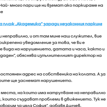
ай- много пари ще ни вземат ако паркираме на
ие
 плаж „Академика“ заради незаконния паркинг
 неправилно, и от там мине наш служител, вие
икрепено уведомление за това, че ви е
е вида на нарушението, датата и часа, както и
здаден”, обяснява изпълнителният директор на
постоянен адрес на собственика на колата. А за
орите ще заснемат нарушението.
и места, на които има натрупване на неправилно
 които създават проблеми в движението. Тук не
говорим за цяла София”, добавя Дилчев.