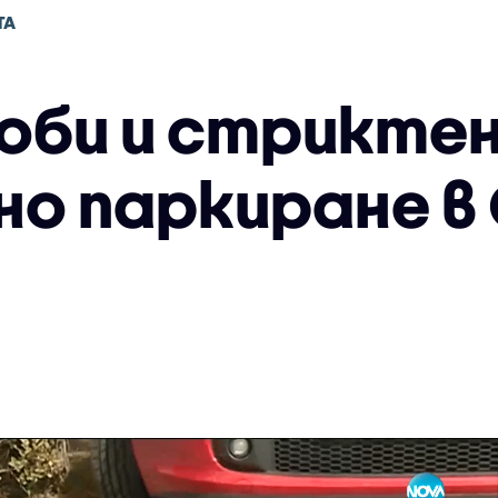
ТА
лоби и стриктен
но паркиране в