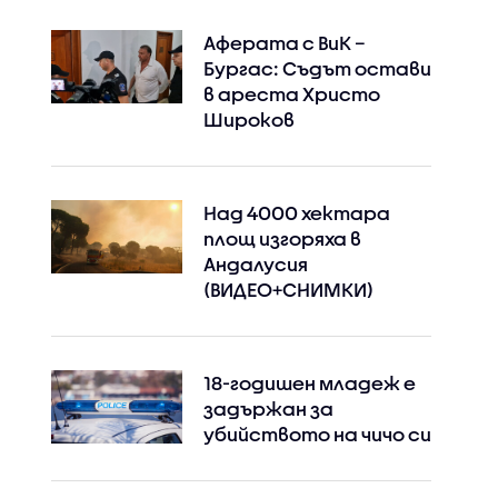
Аферата с ВиК –
Бургас: Съдът остави
в ареста Христо
Широков
Над 4000 хектара
площ изгоряха в
Андалусия
(ВИДЕО+СНИМКИ)
18-годишен младеж е
задържан за
убийството на чичо си