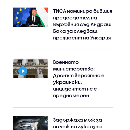
ТИСА номинира бившия
председател на
Върховния съд Андраш
Бака за следващ
президент на Унгария
Военното
министерство:
Дронът вероятно е
украински,
инцидентът не е
преднамерен
Задържаха мъж за
палеж на луксозна