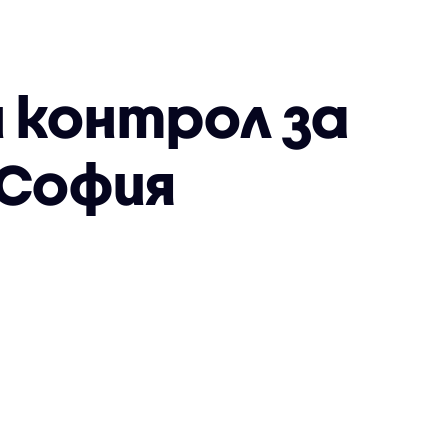
 контрол за
 София