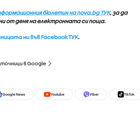
нформационния бюлетин на nova.bg ТУК
, за да
и от деня на електронната си поща.
ицата ни във Facebook ТУК
.
зточници в Google
Google News
Youtube
Viber
TikTok