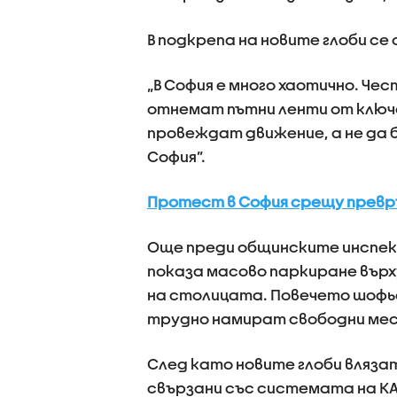
В подкрепа на новите глоби се
„В София е много хаотично. Чес
отнемат пътни ленти от ключо
провеждат движение, а не да б
София”.
Протест в София срещу превръ
Още преди общинските инспект
показа масово паркиране върх
на столицата. Повечето шофь
трудно намират свободни мест
След като новите глоби влязат
свързани със системата на КА