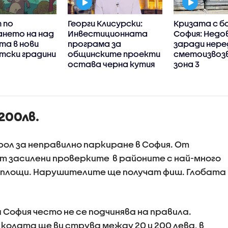
 по
Георги Клисурски:
Кризата с бо
ането на над
Инвестиционната
София: Недо
та в нови
програма за
заради нер
етски градини
общинските проекти
сметоизвозв
остава черна кутия
зона 3
200лв.
рол за неправилно паркиране в София. От
т засилени проверките в районите с най-много
и площи. Нарушителите ще получат фиш. Глобата
София често не се подчинява на правила.
колата ще ви струва между 20 и 200 лева, в