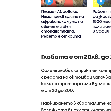
итателката,
Пламен Абровски:
Работят
ла и влачила
Няма прехвърляне на
разкрив
 по пода в
африканска чума по
1500 мес
ична ясла, е
свинете извън
ясли и д
нена
стопанствата,
в София
иплинарно
където е открита
Глобата е от 20лв. до 
Солени глоби и стриктен конт
средата на октомври започва
коли на тротоара или в зелен
е от 20 до 200.
Паркирането в кварталите на 
Бележката върху стъклото на 