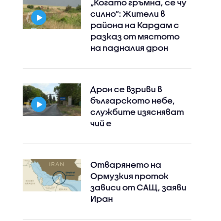
„Когато гръмна, се чу
силно“: Жители в
района на Кардам с
разказ от мястото
на падналия дрон
Дрон се взриви в
българското небе,
службите изясняват
чий е
Отварянето на
Ормузкия проток
зависи от САЩ, заяви
Иран