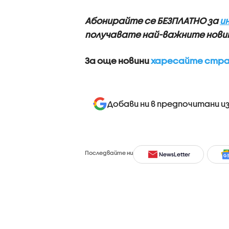
Абонирайте се БЕЗПЛАТНО за
и
получавате най-важните новин
За още новини
харесайте стран
Добави ни в предпочитани и
Последвайте ни
NewsLetter