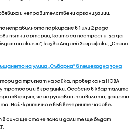
 обявиха и неправителствени организации.
то неправилното паркиране в 1 или 2 реда
ви пътни артерии, които са построени, за да
ъдат паркинги”, казва Андрей Зографски, „Спаси
щането на улица „Съборна” в пешеходна зона
ори да тръгнат на хайка, проверка на НОВА
у тротоари и в градинки. Особено в кварталите
ори твърдят, че нарушават правилата, защото
а. Най-критично е във вечерните часове.
 в сила ще стане ясно и дали те ще бъдат
Т.