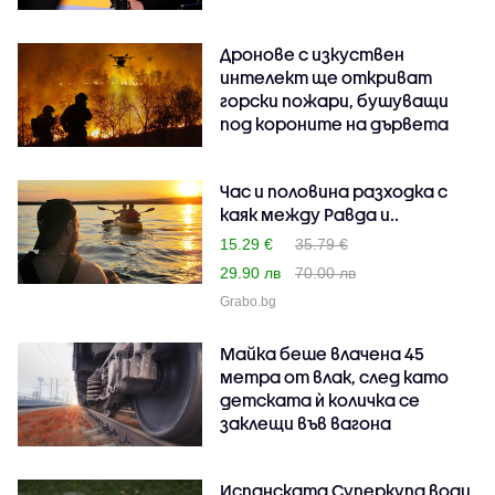
Дронове с изкуствен
интелект ще откриват
горски пожари, бушуващи
под короните на дървета
Час и половина разходка с
каяк между Равда и..
15.29 €
35.79 €
29.90 лв
70.00 лв
Grabo.bg
Майка беше влачена 45
метра от влак, след като
детската ѝ количка се
заклещи във вагона
Испанската Суперкупа води