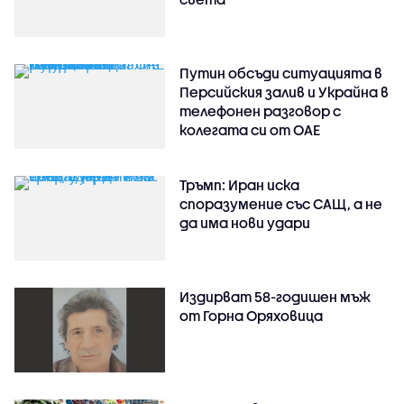
Путин обсъди ситуацията в
Персийския залив и Украйна в
телефонен разговор с
колегата си от ОАЕ
Тръмп: Иран иска
споразумение със САЩ, а не
да има нови удари
Издирват 58-годишен мъж
от Горна Оряховица