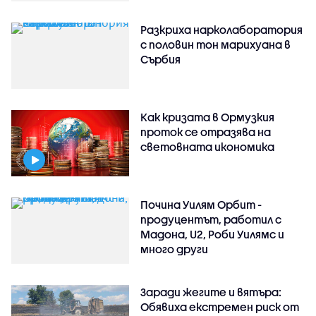
Разкриха нарколаборатория
с половин тон марихуана в
Сърбия
Как кризата в Ормузкия
проток се отразява на
световната икономика
Почина Уилям Орбит -
продуцентът, работил с
Мадона, U2, Роби Уилямс и
много други
Заради жегите и вятъра:
Обявиха екстремен риск от