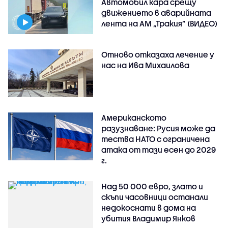
Автомобил кара срещу
движението в аварийната
лента на АМ „Тракия” (ВИДЕО)
Отново отказаха лечение у
нас на Ива Михаилова
Американското
разузнаване: Русия може да
тества НАТО с ограничена
атака от тази есен до 2029
г.
Над 50 000 евро, злато и
скъпи часовници останали
недокоснати в дома на
убития Владимир Янков