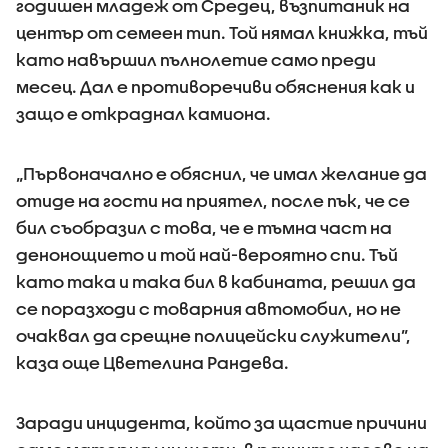
годишен младеж от Средец, възпитаник на
център от семеен тип. Той нямал книжка, тъй
като навършил пълнолетие само преди
месец. Дал е противоречиви обяснения как и
защо е откраднал камиона.
„Първоначално е обяснил, че имал желание да
отиде на гости на приятел, после пък, че се
бил съобразил с това, че е тъмна част на
денонощието и той най-вероятно спи. Тъй
като така и така бил в кабината, решил да
се поразходи с товарния автомобил, но не
очаквал да срещне полицейски служители”,
каза още Цветелина Рандева.
Заради инцидента, който за щастие причини