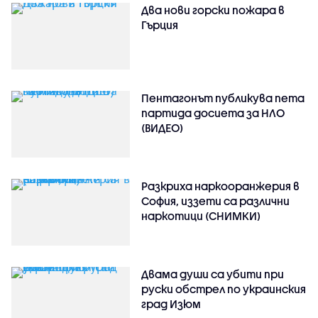
Два нови горски пожара в
Гърция
Пентагонът публикува пета
партида досиета за НЛО
(ВИДЕО)
Разкриха наркооранжерия в
София, иззети са различни
наркотици (СНИМКИ)
Двама души са убити при
руски обстрeл по украинския
град Изюм