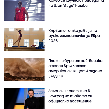
Какво се случва с присъдата
на Шон "Диди" Комбс
Хърватия отказа визи на
руски гимнастички за Евро
2026
Пясъчни бури от най-висока
степен връхлетяха
американския щат Аризона
(ВИДЕО)
Зеленски пристигна в
Белград на първото си
официално посещение