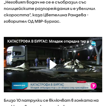
„Неговият водач не се е съобразил със
полицейските разпореждания и е увеличил
скоростта”, каза Цветелина Рандева -
говорител ОД МВР-Бургас.
Близо 10 патрулки се включват в гонката на