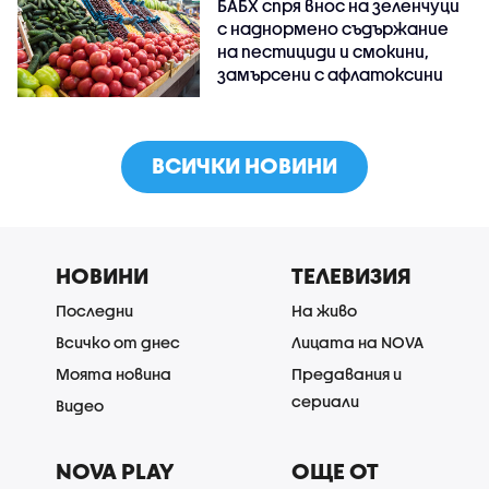
БАБХ спря внос на зеленчуци
с наднормено съдържание
на пестициди и смокини,
замърсени с афлатоксини
ВСИЧКИ НОВИНИ
НОВИНИ
ТЕЛЕВИЗИЯ
Последни
На живо
Всичко от днес
Лицата на NOVA
Моята новина
Предавания и
сериали
Видео
NOVA PLAY
ОЩЕ ОТ