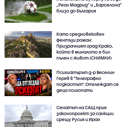
„Реал Мадрид“ и „Барселона“
близо до България
Като средновековен
фентъзи роман:
Призрачният град Крако,
който в миналото е бил
пълен с живот (СНИМКИ)
Психиатърът д-р Веселин
Герев в "Телеграфно
подкастът": Отглеждат се
деца психопати
Сенатът на САЩ прие
законопроект за санкции
срещу Русия и Иран