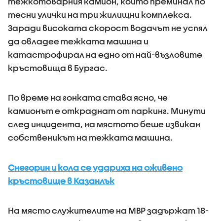
тежкотоварния камион, който преминал по
тесни улички на три жилищни комплекса.
Заради високата скорост водачът не успял
да овладее тежката машина и
катастрофирал на едно от най-възловите
кръстовища в Бургас.
По време на гонката става ясно, че
камионът е откраднат от паркинг. Минути
след инцидента, на мястото беше извикан
собственикът на тежката машина.
Снегорин и кола се удариха на оживено
кръстовище в Казанлък
На място служителите на МВР задържат 18-