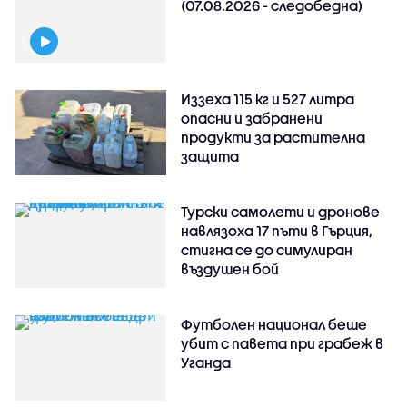
(07.08.2026 - следобедна)
Иззеха 115 кг и 527 литра
опасни и забранени
продукти за растителна
защита
Турски самолети и дронове
навлязоха 17 пъти в Гърция,
стигна се до симулиран
въздушен бой
Футболен национал беше
убит с павета при грабеж в
Уганда