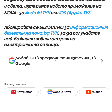
и света, изтеглете новото приложение на
NOVA - за
Android ТУК
или
iOS (Apple) ТУК
.
Абонирайте се БЕЗПЛАТНО за
информационния
бюлетин на nova.bg ТУК
, за да получавате
най-важните новини от деня на
електронната си поща.
Добави ни в предпочитани източници в
Google
Последвайте ни
NewsLetter
Google News
Youtube