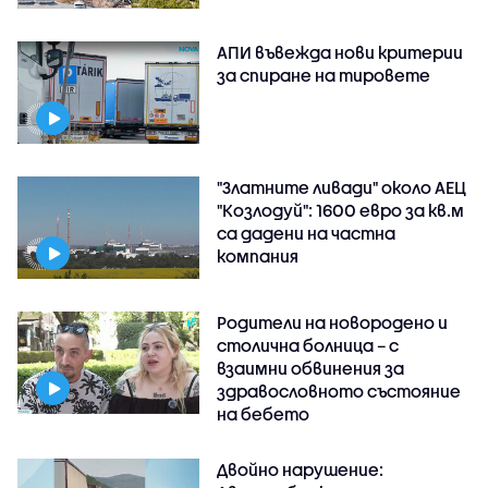
АПИ въвежда нови критерии
за спиране на тировете
"Златните ливади" около АЕЦ
"Козлодуй": 1600 евро за кв.м
са дадени на частна
компания
Родители на новородено и
столична болница – с
взаимни обвинения за
здравословното състояние
на бебето
Двойно нарушение: