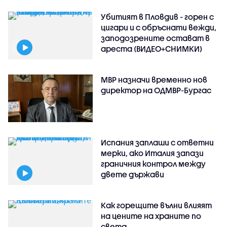
Убитият в Пловдив - горен с
цигари и с обръснати вежди,
заподозрените остават в
ареста (ВИДЕО+СНИМКИ)
МВР назначи временно нов
директор на ОДМВР-Бургас
Испания заплаши с ответни
мерки, ако Италия запази
граничния контрол между
двете държави
Как горещите вълни влияят
на цените на храните по
света