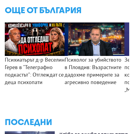
ОЩЕ ОТ БЪЛГАРИЯ
Психиатърът д-р Веселин
Психолог за убийството
Зем
Герев в "Телеграфно
в Пловдив: Възрастните
пои
подкастът": Отглеждат се
дадохме примерите за
ком
деца психопати
агресивно поведение
под
„Мл
ПОСЛЕДНИ