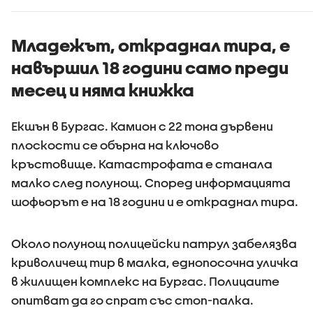
Младежът, откраднал тира, е
навършил 18 години само преди
месец и няма книжка
Екшън в Бургас. Камион с 22 тона дървени
плоскости се обърна на ключово
кръстовище. Катастрофата е станала
малко след полунощ. Според информацията
шофьорът е на 18 години и е откраднал тира.
Около полунощ полицейски патрул забелязва
криволичещ тир в малка, еднопосочна уличка
в жилищен комплекс на Бургас. Полицаите
опитват да го спрат със стоп-палка.