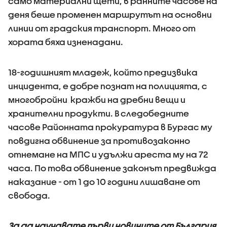
само материални щети, в ранните часове на
деня беше променен маршрутът на основни
линии от градския транспорт. Много от
хората бяха изненадани.
18-годишният младеж, който предизвика
инцидента, е добре познат на полицията, с
многобройни кражби на дребни вещи и
хранителни продукти. В следобедните
часове Районната прокуратура в Бургас му
повдигна обвинение за противозаконно
отнемане на МПС и удължи ареста му на 72
часа. По това обвинение законът предвижда
наказание - от 1 до 10 години лишаване от
свобода.
За да научавате първи новините от България