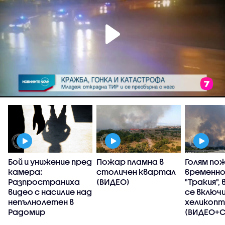
Бой и унижение пред
Пожар пламна в
Голям по
камера:
столичен квартал
временно
Разпространиха
(ВИДЕО)
"Тракия",
видео с насилие над
се включ
непълнолетен в
хеликоп
Радомир
(ВИДЕО+