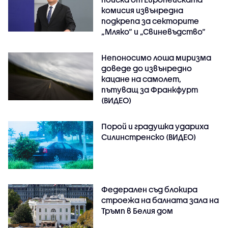
комисия извънредна
подкрепа за секторите
„Мляко“ и „Свиневъдство“
Непоносимо лоша миризма
доведе до извънредно
кацане на самолет,
пътуващ за Франкфурт
(ВИДЕО)
Порой и градушка удариха
Силинстренско (ВИДЕО)
Федерален съд блокира
строежа на балната зала на
Тръмп в Белия дом