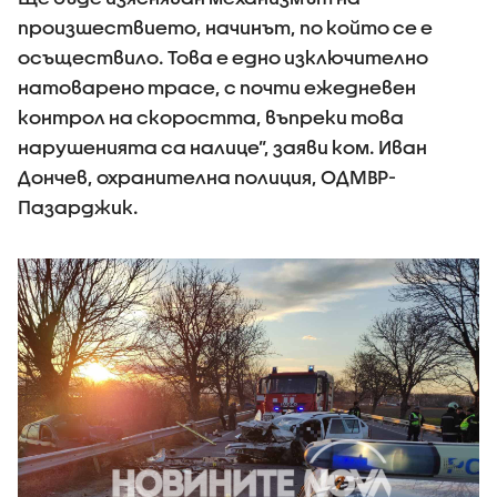
произшествието, начинът, по който се е
осъществило. Това е едно изключително
натоварено трасе, с почти ежедневен
контрол на скоростта, въпреки това
нарушенията са налице”, заяви ком. Иван
Дончев, охранителна полиция, ОДМВР-
Пазарджик.