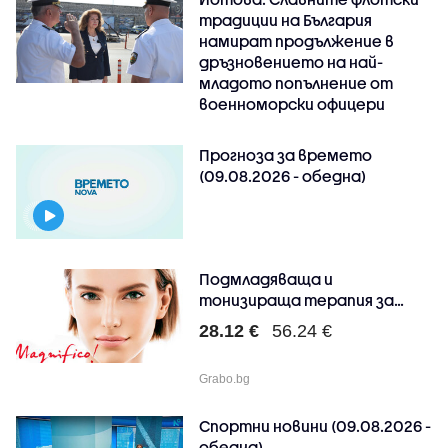
традиции на България
намират продължение в
дръзновението на най-
младото попълнение от
военноморски офицери
Прогноза за времето
(09.08.2026 - обедна)
Подмладяваща и
тонизираща терапия за
лице с ..
28.12 €
56.24 €
Grabo.bg
Спортни новини (09.08.2026 -
обедна)