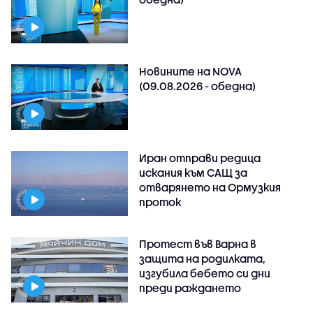
Новините на NOVA
(09.08.2026 - обедна)
Иран отправи редица
искания към САЩ за
отварянето на Ормузкия
проток
Протест във Варна в
защита на родилката,
изгубила бебето си дни
преди раждането