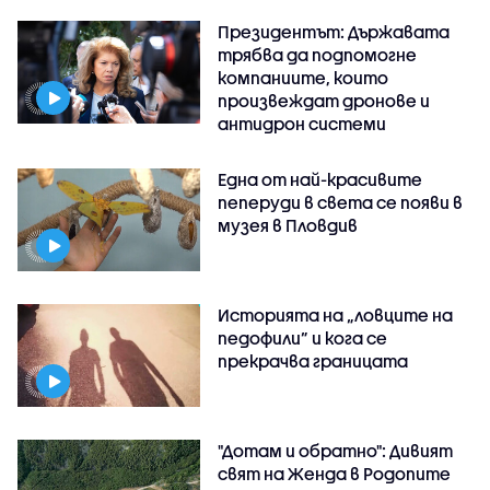
Президентът: Държавата
трябва да подпомогне
компаниите, които
произвеждат дронове и
антидрон системи
Една от най-красивите
пеперуди в света се появи в
музея в Пловдив
Историята на „ловците на
педофили” и кога се
прекрачва границата
"Дотам и обратно": Дивият
свят на Женда в Родопите