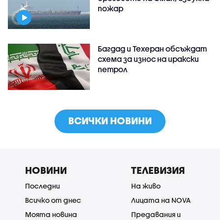
пожар
Багдад и Техеран обсъждат
схема за износ на иракски
петрол
ВСИЧКИ НОВИНИ
НОВИНИ
ТЕЛЕВИЗИЯ
Последни
На живо
Всичко от днес
Лицата на NOVA
Моята новина
Предавания и