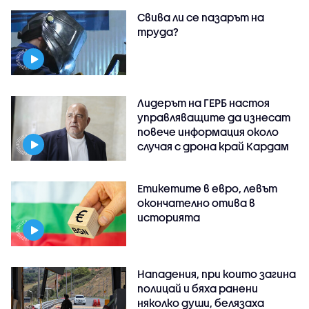
Свива ли се пазарът на
труда?
Лидерът на ГЕРБ настоя
управляващите да изнесат
повече информация около
случая с дрона край Кардам
Етикетите в евро, левът
окончателно отива в
историята
Нападения, при които загина
полицай и бяха ранени
няколко души, белязаха