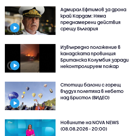
Адмирал Ефтимов за дрона
край Кардам: Няма
преднамерени действия
срещу България
Извънредно положение в
канадската провинция
Британска Колумбия заради
неконтролируем пожар
Стотици балони с горещ
въздух полетяха в небето
над Бристол (ВИДЕО)
Новините на NOVA NEWS
(08.08.2026 - 20:00)