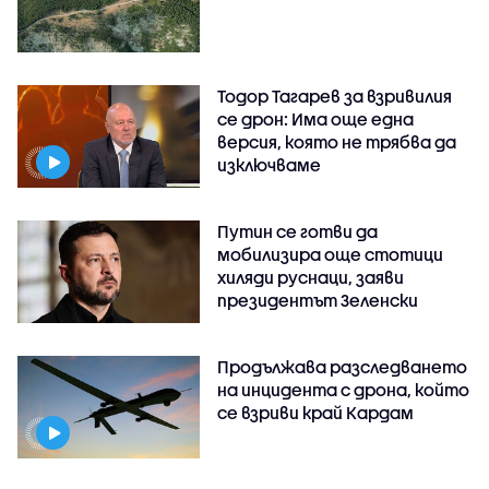
Тодор Тагарев за взривилия
се дрон: Има още една
версия, която не трябва да
изключваме
Путин се готви да
мобилизира още стотици
хиляди руснаци, заяви
президентът Зеленски
Продължава разследването
на инцидента с дрона, който
се взриви край Кардам