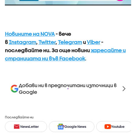
Новините на NOVA
- вече
в
Instagram
,
Twitter
,
Telegram
и
Viber
-
последвайте ни.
За още новини
харесайте и
страницата ни във Facebook
.
Добави ни в предпочитани източници в
Google
Последвайте ни
NewsLetter
Google News
Youtube