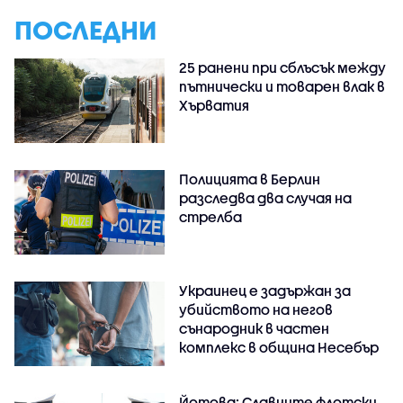
ПОСЛЕДНИ
25 ранени при сблъсък между
пътнически и товарен влак в
Хърватия
Полицията в Берлин
разследва два случая на
стрелба
Украинец е задържан за
убийството на негов
сънародник в частен
комплекс в община Несебър
Йотова: Славните флотски