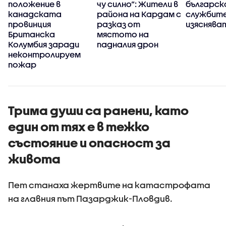
положение в
чу силно“: Жители в
българск
канадската
района на Кардам с
службит
а
провинция
разказ от
изясняват
Британска
мястото на
Колумбия заради
падналия дрон
неконтролируем
пожар
Трима души са ранени, като
един от тях е в тежко
състояние и опасност за
живота
Пет станаха жертвите на катастрофата
на главния път Пазарджик-Пловдив.