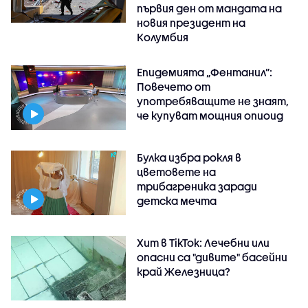
първия ден от мандата на
новия президент на
Колумбия
Епидемията „Фентанил”:
Повечето от
употребяващите не знаят,
че купуват мощния опиоид
Булка избра рокля в
цветовете на
трибагреника заради
детска мечта
Хит в TikTok: Лечебни или
опасни са "дивите" басейни
край Железница?