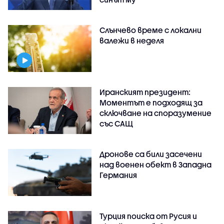
Слънчево време с локални
валежи в неделя
Иранският президент:
Моментът е подходящ за
сключване на споразумение
със САЩ
Дронове са били засечени
над военен обект в Западна
Германия
Турция поиска от Русия и