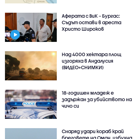
Аферата с ВиК – Бургас:
Съдът остави в ареста
Христо Широков
Над 4000 хектара площ
изгоряха в Андалусия
(ВИДЕО+СНИМКИ)
18-годишен младеж е
задържан за убийството на
чичо си
Снаряд удари кораб край
бреговете на Оман, избухна