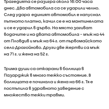
Трагедията се разигра около 16:00 часа
днес. Два автомобила са се ударили челно.
След удара единият автомобил е напуснал
пътното платно, качил се е на мантинелата
и се е ударил в дърво. На място загиват
водачите и на двата автомобила – мъж на 44
от Пловдив и мъж на 64 г. от първомайското
село Драгойново. Други две жертви са мъж
на 71 г. и жена на 52 г.
Трима души са откарани в болница в
Пазарджик в много тежко състояние. В
болницата е починала и жена на 66 г. Тя е
постъпила в здравното заведение с
множество тежки травми.