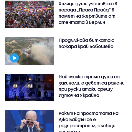
Хиляди души участваха в
парада „Прага Прайд“ в
памет на жертвите от
атентата в Берлин
Продължава битката с
пожара край Бобошево
Най-малко трима души са
загинали, а девет са ранени
при руски атаки срещу
Източна Украйна
Ракът на простатата на
Джо Байдън се е
разпространил, съобщи
синът му