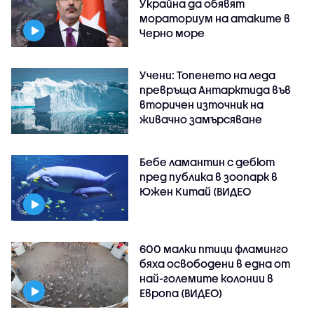
Украйна да обявят
мораториум на атаките в
Черно море
Учени: Топенето на леда
превръща Антарктида във
вторичен източник на
живачно замърсяване
Бебе ламантин с дебют
пред публика в зоопарк в
Южен Китай (ВИДЕО
600 малки птици фламинго
бяха освободени в една от
най-големите колонии в
Европа (ВИДЕО)