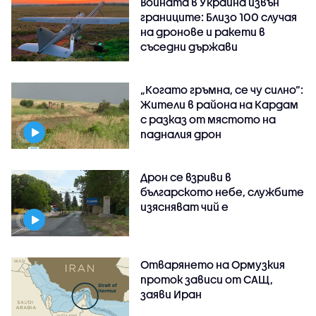
Войната в Украйна извън
границите: Близо 100 случая
на дронове и ракети в
съседни държави
„Когато гръмна, се чу силно“:
Жители в района на Кардам
с разказ от мястото на
падналия дрон
Дрон се взриви в
българското небе, службите
изясняват чий е
Отварянето на Ормузкия
проток зависи от САЩ,
заяви Иран