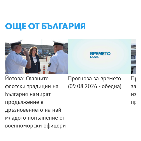
ОЩЕ ОТ БЪЛГАРИЯ
Йотова: Славните
Прогноза за времето
Про
флотски традиции на
(09.08.2026 - обедна)
защ
България намират
изг
продължение в
пре
дръзновението на най-
младото попълнение от
военноморски офицери