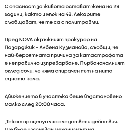
С опасност за живота остават жена на 29
години, както и мъж на 48. Лекарите
съобщават, че те са с политравми.
Пред NOVA окръжният прокурор на
Пазарджик – Албена Кузманова, съобщи, че
най-вероятната причина за катастрофата
е неправилно изпреварване. Първоначалният
оглед сочи, че няма спирачен път на нито
едната кола.
Движението в участъка беше възстановено
малко след 20:00 часа.
„Текат процесуално следствени действия.
Ще бъде изясняван механизмът на