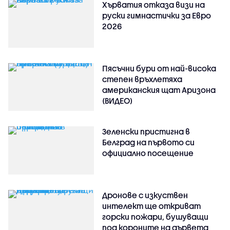
Хърватия отказа визи на
руски гимнастички за Евро
2026
Пясъчни бури от най-висока
степен връхлетяха
американския щат Аризона
(ВИДЕО)
Зеленски пристигна в
Белград на първото си
официално посещение
Дронове с изкуствен
интелект ще откриват
горски пожари, бушуващи
под короните на дървета