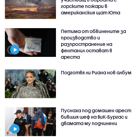
горските пожари в
американския щат Юта
Петима от обвинените за
производство и
разпространение на
фентанил остават в
ареста
Подготвя ли Риана нов албум
Пуснаха под домашен арест
бившия шеф на ВиК-Бургас и
двамата му подчинени