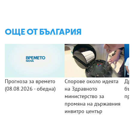
ОЩЕ ОТ БЪЛГАРИЯ
Прогноза за времето
Спорове около идеята
Дро
(08.08.2026 - обедна)
на Здравното
бъл
министерство за
про
промяна на държавния
инвитро център