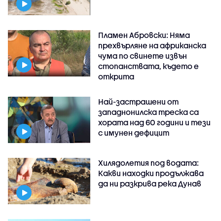
Пламен Абровски: Няма
прехвърляне на африканска
чума по свинете извън
стопанствата, където е
открита
Най-застрашени от
западнонилска треска са
хората над 60 години и тези
с имунен дефицит
Хилядолетия под водата:
Какви находки продължава
да ни разкрива река Дунав