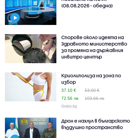
(08.08.2026 - обедна)
Спорове около идеята на
Здравното министерство
за промяна на държавния
инвитро център
Криолиполиза на зона по
избор
37.10 €
53.00 €
72.56 лв
103.66 лв
Grabo.bg
Дрон е нахлул в българското
въздушно пространство