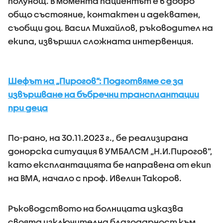
полунощ. В момента пациентът е в добро
общо състояние, контактен и адекватен,
съобщи доц. Васил Михайлов, ръководител на
екипа, извършил сложната интервенция.
Шефът на „Пирогов”: Подготвяме се за
извършване на бъбречни трансплантации
при деца
По-рано, на 30.11.2023 г., бе реализирана
донорска ситуация в УМБАЛСМ „Н.И.Пирогов”,
като експлантацията бе направена от екип
на ВМА, начало с проф. Ивелин Такоров.
Ръководството на болницата изказва
своята изключителна благодарност към