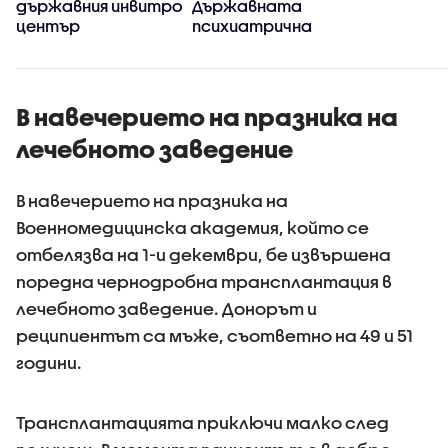
държавния инвитро
Държавната
център
психиатрична
болница в София
В навечерието на празника на
лечебното заведение
В навечерието на празника на
Военномедицинска академия, който се
отбелязва на 1-и декември, бе извършена
поредна чернодробна трансплантация в
лечебното заведение. Донорът и
реципиентът са мъже, съответно на 49 и 51
години.
Трансплантацията приключи малко след