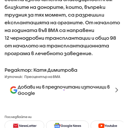
близките на донорите, които, въпреки
трудния за тях момент, са разрешили
експлантацията на органите. От началото
на годината във ВМА са направени
12 чернодробни трансплантации и общо 98
от началото на трансплантационната
програма в лечебното заведение.
Редактор: Катя Димитрова
Източник:
Пресцентър на ВМА
Добави ни в предпочитани източници в
Google
Последвайте ни
NewsLetter
Google News
Youtube