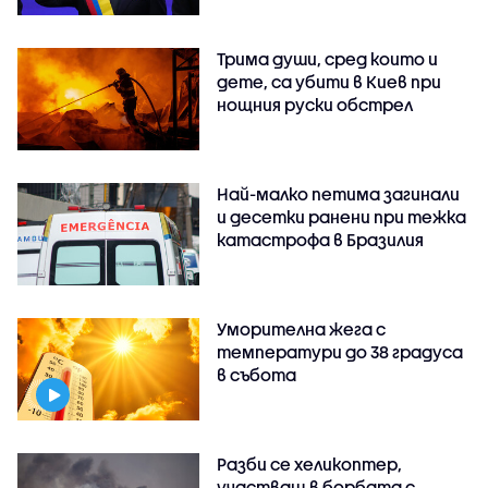
Трима души, сред които и
дете, са убити в Киев при
нощния руски обстрел
Най-малко петима загинали
и десетки ранени при тежка
катастрофа в Бразилия
Уморителна жега с
температури до 38 градуса
в събота
Разби се хеликоптер,
участващ в борбата с