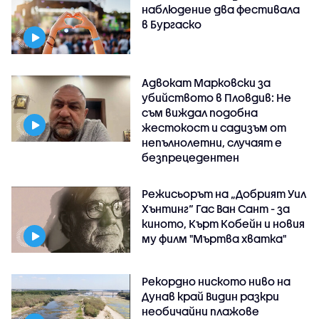
наблюдение два фестивала
в Бургаско
Адвокат Марковски за
убийството в Пловдив: Не
съм виждал подобна
жестокост и садизъм от
непълнолетни, случаят е
безпрецедентен
Режисьорът на „Добрият Уил
Хънтинг“ Гас Ван Сант - за
киното, Кърт Кобейн и новия
му филм "Мъртва хватка"
Рекордно ниското ниво на
Дунав край Видин разкри
необичайни плажове