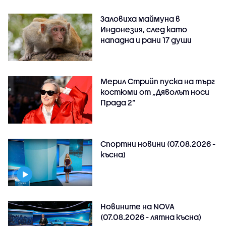
Заловиха маймуна в
Индонезия, след като
нападна и рани 17 души
Мерил Стрийп пуска на търг
костюми от „Дяволът носи
Прада 2“
Спортни новини (07.08.2026 -
късна)
Новините на NOVA
(07.08.2026 - лятна късна)