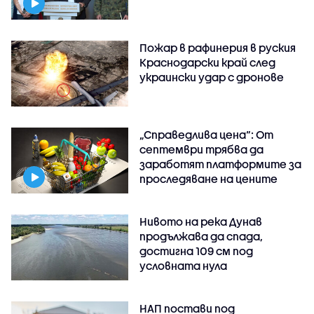
Пожар в рафинерия в руския
Краснодарски край след
украински удар с дронове
„Справедлива цена“: От
септември трябва да
заработят платформите за
проследяване на цените
Нивото на река Дунав
продължава да спада,
достигна 109 см под
условната нула
НАП постави под