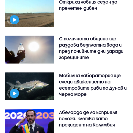
Откриха ловния сезон за
прелетен дивеч
Столичната община ще
раздава безплатна вода и
през почивните дни заради
горещините
Мобилна лаборатория ще
следи движението на
есетровите риби по Дунав и
Черно море
Абелардо де ла Есприеля
положи клетва като
президент на Колумбия