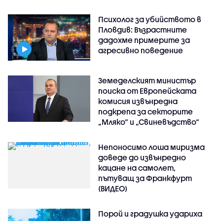
Психолог за убийството в
Пловдив: Възрастните
дадохме примерите за
агресивно поведение
Земеделският министър
поиска от Европейската
комисия извънредна
подкрепа за секторите
„Мляко“ и „Свиневъдство“
Непоносимо лоша миризма
доведе до извънредно
кацане на самолет,
пътуващ за Франкфурт
(ВИДЕО)
Порой и градушка удариха