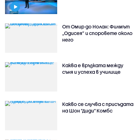
От Омир до Нолан: Филмът
„Одисея” и споровете около
него
Каква е връзката между
съня и успеха в училище
Какво се случва с присъдата
на Шон "Диди" Комбс