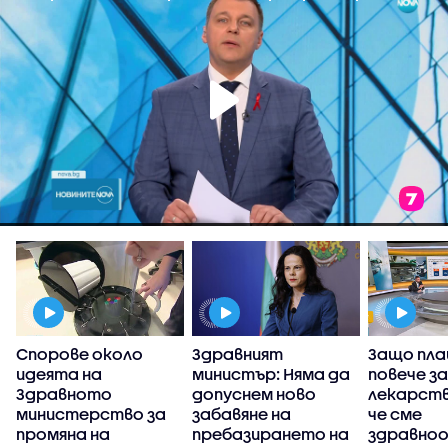
Спорове около
Здравният
Защо пла
в
идеята на
министър: Няма да
повече за
Здравното
допуснем ново
лекарств
министерство за
забавяне на
че сме
промяна на
пребазирането на
здравноо