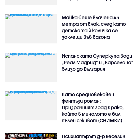
Майка беше влачена 45
метра от влак, след като
детската ѝ количка се
заклещи във вагона
Испанската Суперкупа води
„Реал Мадрид“ и „Барселона“
близо до България
Като средновековен
фентъзи роман:
Призрачният град Крако,
който в миналото е бил
пълен с живот (СНИМКИ)
Психиатърът д-р Веселин