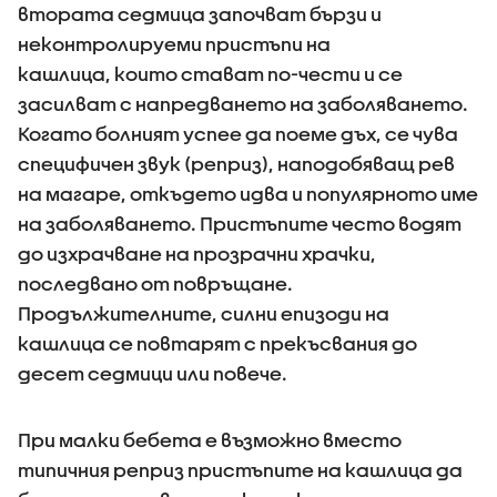
втората седмица започват бързи и
неконтролируеми пристъпи на
кашлица, които стават по-чести и се
засилват с напредването на заболяването.
Когато болният успее да поеме дъх, се чува
специфичен звук (реприз), наподобяващ рев
на магаре, откъдето идва и популярното име
на заболяването. Пристъпите често водят
до изхрачване на прозрачни храчки,
последвано от повръщане.
Продължителните, силни епизоди на
кашлица се повтарят с прекъсвания до
десет седмици или повече.
При малки бебета е възможно вместо
типичния реприз пристъпите на кашлица да