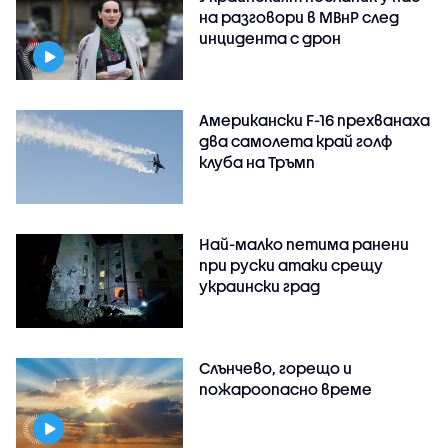
на разговори в МВнР след
инцидента с дрон
Американски F-16 прехванаха
два самолета край голф
клуба на Тръмп
Най-малко петима ранени
при руски атаки срещу
украински град
Слънчево, горещо и
пожароопасно време