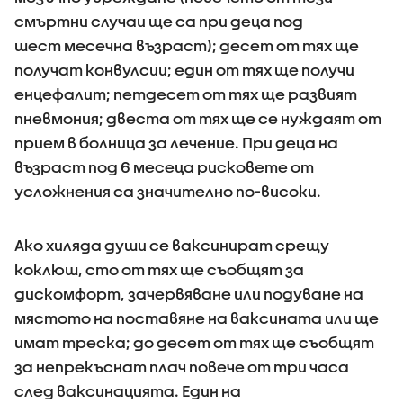
смъртни случаи ще са при деца под
шест месечна възраст); десет от тях ще
получат конвулсии; един от тях ще получи
енцефалит; петдесет от тях ще развият
пневмония; двеста от тях ще се нуждаят от
прием в болница за лечение. При деца на
възраст под 6 месеца рисковете от
усложнения са значително по-високи.
Ако хиляда души се ваксинират срещу
коклюш, сто от тях ще съобщят за
дискомфорт, зачервяване или подуване на
мястото на поставяне на ваксината или ще
имат треска; до десет от тях ще съобщят
за непрекъснат плач повече от три часа
след ваксинацията. Един на