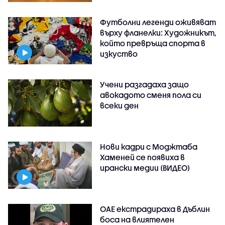
Футболни легенди оживяват
върху фланелки: Художникът,
който превръща спорта в
изкуство
Учени разгадаха защо
авокадото сменя пола си
всеки ден
Нови кадри с Моджтаба
Хаменей се появиха в
ирански медии (ВИДЕО)
ОАЕ екстрадираха в Дъблин
боса на влиятелен