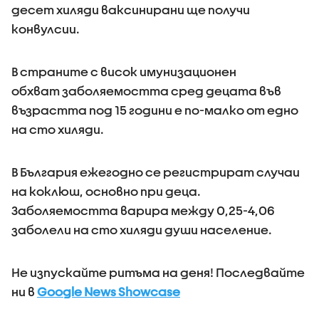
десет хиляди ваксинирани ще получи
конвулсии.
В страните с висок имунизационен
обхват заболяемостта сред децата във
възрастта под 15 години е по-малко от едно
на сто хиляди.
В България ежегодно се регистрират случаи
на коклюш, основно при деца.
Заболяемостта варира между 0,25-4,06
заболели на сто хиляди души население.
Не изпускайте ритъма на деня! Последвайте
ни в
Google News Showcase