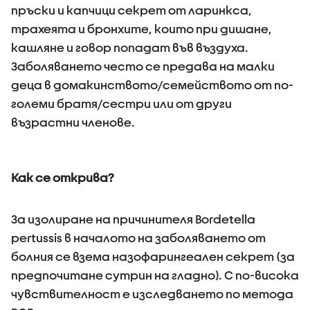
пръски и капчици секрет от ларинкса,
трахеята и бронхите, които при дишане,
кашляне и говор попадат във въздуха.
Заболяването често се предава на малки
деца в домакинството/семейството от по-
големи братя/сестри или от други
възрастни членове.
Как се открива?
За изолиране на причинителя Bordetella
pertussis в началото на заболяването от
болния се взема назофарингеален секрет (за
предпочитане сутрин на гладно). С по-висока
чувствителност е изследването по метода