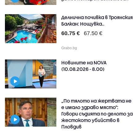
Делнична почивка в Троянския
Балкан: Нощувка..
60.75 €
67.50 €
Grabo.bg
Новините на NOVA
(10.08.2026 - 8.00)
„По тялото на жертвата не
е имало здраво място":
Говори съдията по делото за
жестокото убийство в
Пловдив