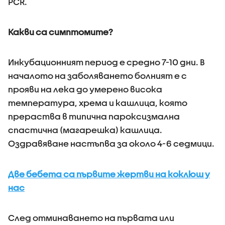
PCR.
Какви са симптомите?
Инкубационният период е средно 7-10 дни. В
началото на заболяването болният е с
прояви на лека до умерено висока
температура, хрема и кашлица, която
прераства в типична пароксизмална
спастична (магарешка) кашлица.
Оздравяване настъпва за около 4-6 седмици.
Две бебета са първите жертви на коклюш у
нас
След отминаването на първата или