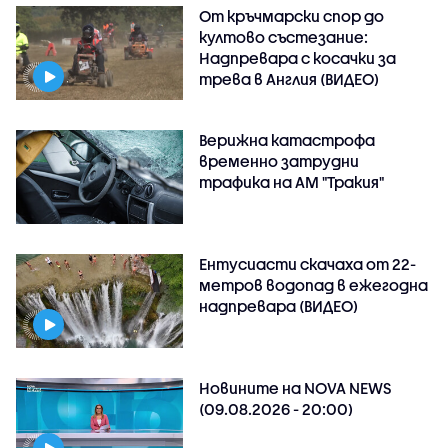
От кръчмарски спор до
култово състезание:
Надпревара с косачки за
трева в Англия (ВИДЕО)
Верижна катастрофа
временно затрудни
трафика на АМ "Тракия"
Ентусиасти скачаха от 22-
метров водопад в ежегодна
надпревара (ВИДЕО)
Новините на NOVA NEWS
(09.08.2026 - 20:00)