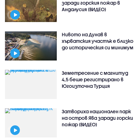
заради горския пожар в
Андалусия (ВИДЕО)
Нивото на Дунав в
хърватския участък е близко
до историческия си минимум
Земетресение с магнитуд
4,5 беше регистрирано в
Югоизточна Турция
Затвориха национален парк
на остров Ява заради горски
пожар (ВИДЕО)