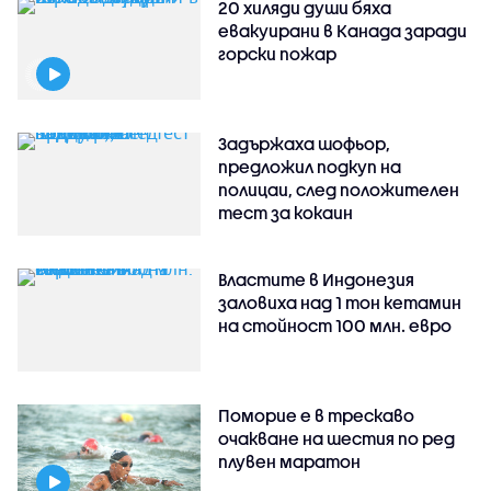
20 хиляди души бяха
евакуирани в Канада заради
горски пожар
Задържаха шофьор,
предложил подкуп на
полицаи, след положителен
тест за кокаин
Властите в Индонезия
заловиха над 1 тон кетамин
на стойност 100 млн. евро
Поморие е в трескаво
очакване на шестия по ред
плувен маратон