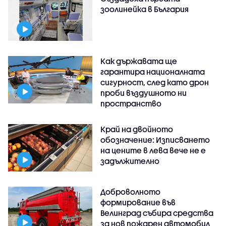
зоолинейка в България
Как държавата ще
гарантира националната
сигурност, след като дрон
проби въздушното ни
пространство
Край на двойното
обозначение: Изписването
на цените в лева вече не е
задължително
Доброволното
формирование във
Велинград събира средства
за нов пожарен автомобил