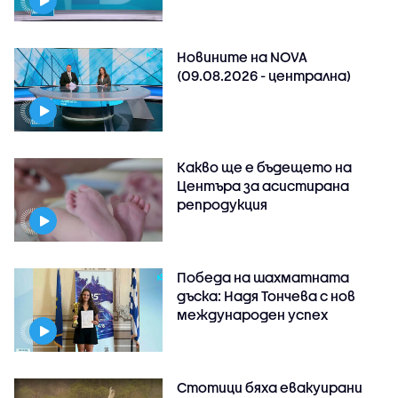
Новините на NOVA
(09.08.2026 - централна)
Какво ще е бъдещето на
Центъра за асистирана
репродукция
Победа на шахматната
дъска: Надя Тончева с нов
международен успех
Стотици бяха евакуирани