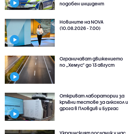
подобен инцидент
Новините на NOVA
(10.08.2026 - 7.00)
Ограничават движението
по „Хемус“ до 13 август
Откриват лаборатории за
кръвни тестове за алкохол и
дрога в Пловдив и Бургас
Украинският посланик у нас