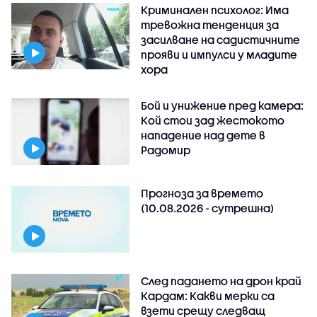
Криминален психолог: Има
тревожна тенденция за
засилване на садистичните
прояви и импулси у младите
хора
Бой и унижение пред камера:
Кой стои зад жестокото
нападение над дете в
Радомир
Прогноза за времето
(10.08.2026 - сутрешна)
След падането на дрон край
Кардам: Какви мерки са
взети срещу следващ