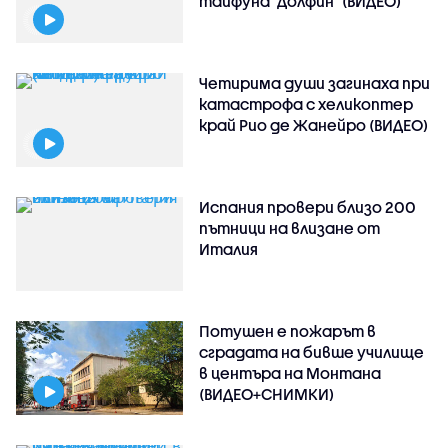
тайфуна "Долфин" (ВИДЕО)
Четирима души загинаха при
катастрофа с хеликоптер
край Рио де Жанейро (ВИДЕО)
Испания провери близо 200
пътници на влизане от
Италия
Потушен е пожарът в
сградата на бивше училище
в центъра на Монтана
(ВИДЕО+СНИМКИ)