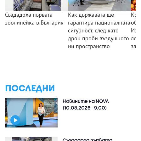
Създадоха първата
Как държавата ще
Кра
зоолинейка в България
гарантира националната
обо
сигурност, след като
Изп
дрон проби въздушното
лев
ни пространство
зад
ПОСЛЕДНИ
Новините на NOVA
(10.08.2026 - 9.00)
Създадоха първата