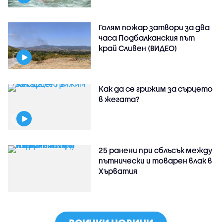
Голям пожар затвори за два
часа Подбалканския път
край Сливен (ВИДЕО)
Как да се грижим за сърцето
в жегата?
25 ранени при сблъсък между
пътнически и товарен влак в
Хърватия