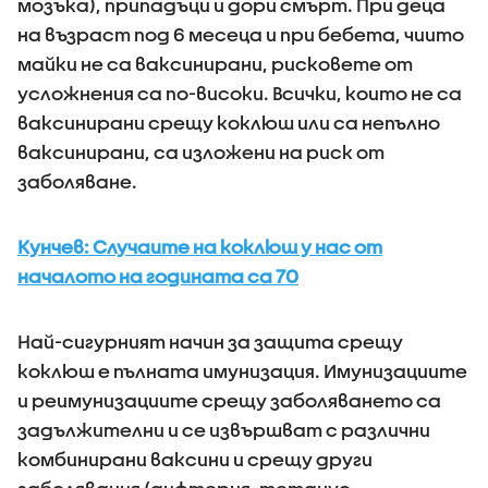
мозъка), припадъци и дори смърт. При деца
на възраст под 6 месеца и при бебета, чиито
майки не са ваксинирани, рисковете от
усложнения са по-високи. Всички, които не са
ваксинирани срещу коклюш или са непълно
ваксинирани, са изложени на риск от
заболяване.
Кунчев: Случаите на коклюш у нас от
началото на годината са 70
Най-сигурният начин за защита срещу
коклюш е пълната имунизация. Имунизациите
и реимунизациите срещу заболяването са
задължителни и се извършват с различни
комбинирани ваксини и срещу други