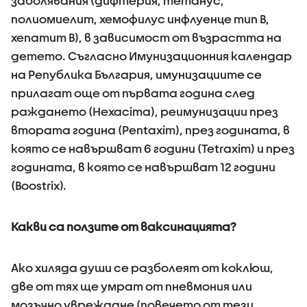
заболявания (дифтерия, тетанус,
полиомиелит, хемофилус инфлуенце тип В,
хепатит В), в зависимост от възрастта на
детето. Съгласно Имунизационния календар
на Република България, имунизациите се
прилагат още от първата година след
раждането (Hexacima), реимунизации през
втората година (Pentaxim), през годината, в
която се навършват 6 години (Tetraxim) и през
годината, в която се навършват 12 години
(Boostrix).
Какви са ползите от ваксинацията?
Ако хиляда души се разболеят от коклюш,
две от тях ще умрат от пневмония или
мозъчно увреждане (повечето от тези