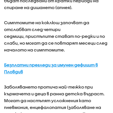
бъдат последвани от кратки периоди на
спиране на дишането (апнея).
Симптомите на коклюш започват да
отслабват след четири
седмици, пристъпите стават по-редки и по
слаби, но могат да се повтарят месеци след
началото на симптомите.
Безплатни прегледи за имунен дефицит в
Пловдив
Заболяването протича най-тежко при
кърмачета и деца в ранна детска възраст.
Могат да настъпят усложнения като
пневмония, енцефалопатия (заболяване на