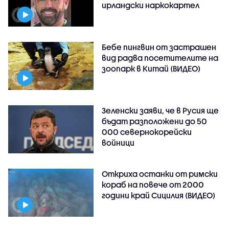
ирландски наркокартел
Бебе пингвин от застрашен
вид радва посетителите на
зоопарк в Китай (ВИДЕО)
Зеленски заяви, че в Русия ще
бъдат разположени до 50
000 севернокорейски
войници
Откриха останки от римски
кораб на повече от 2000
години край Сицилия (ВИДЕО)