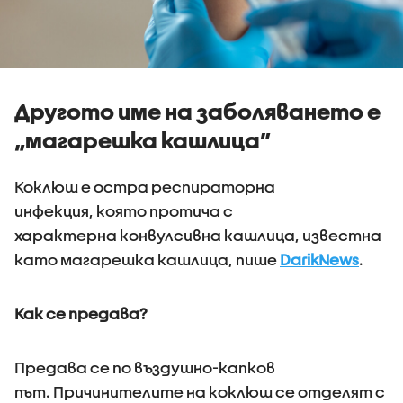
Другото име на заболяването е
„магарешка кашлица”
Коклюш е остра респираторна
инфекция, която протича с
характерна конвулсивна кашлица, известна
като магарешка кашлица, пише
DarikNews
.
Как се предава?
Предава се по въздушно-капков
път. Причинителите на коклюш се отделят с