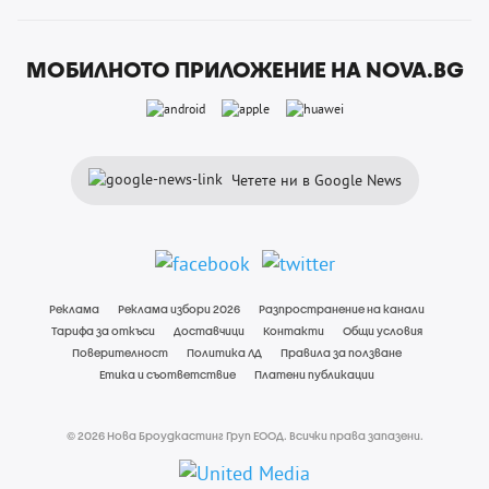
МОБИЛНОТО ПРИЛОЖЕНИЕ НА NOVA.BG
Четете ни в Google News
Реклама
Реклама избори 2026
Разпространение на канали
Тарифа за откъси
Доставчици
Контакти
Общи условия
Поверителност
Политика ЛД
Правила за ползване
Етика и съответствие
Платени публикации
© 2026 Нова Броудкастинг Груп ЕООД. Всички права запазени.