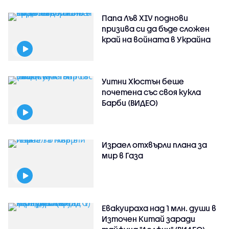
Папа Лъв XIV поднови
призива си да бъде сложен
край на войната в Украйна
Уитни Хюстън беше
почетена със своя кукла
Барби (ВИДЕО)
Израел отхвърли плана за
мир в Газа
Евакуираха над 1 млн. души в
Източен Китай заради