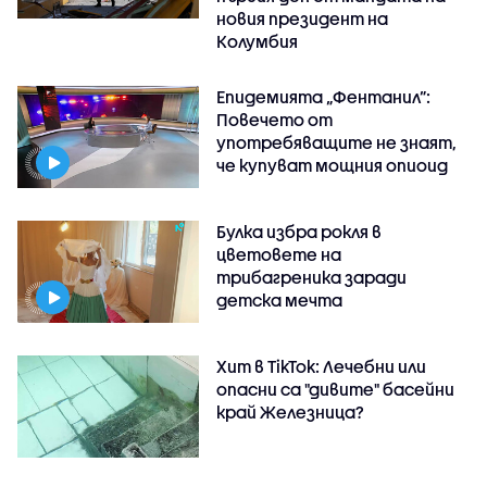
новия президент на
Колумбия
Епидемията „Фентанил”:
Повечето от
употребяващите не знаят,
че купуват мощния опиоид
Булка избра рокля в
цветовете на
трибагреника заради
детска мечта
Хит в TikTok: Лечебни или
опасни са "дивите" басейни
край Железница?