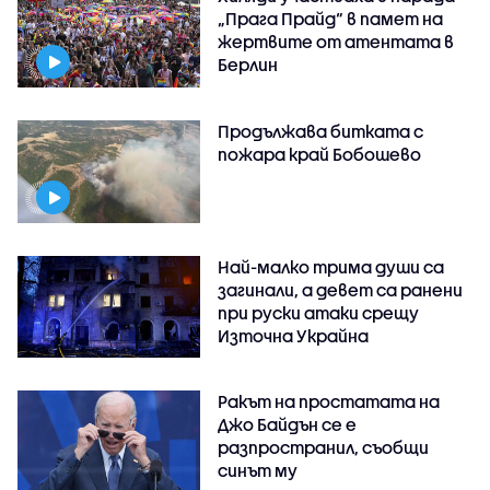
„Прага Прайд“ в памет на
жертвите от атентата в
Берлин
Продължава битката с
пожара край Бобошево
Най-малко трима души са
загинали, а девет са ранени
при руски атаки срещу
Източна Украйна
Ракът на простатата на
Джо Байдън се е
разпространил, съобщи
синът му