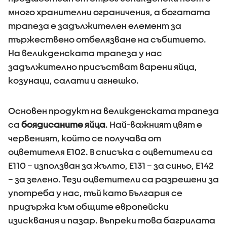
много хранителни ограничения, а богатата
трапеза е задължителен елемент за
тържествено отбелязване на събитието.
На великденската трапеза у нас
задължително присъстват варени яйца,
козунаци, салати и агнешко.
Основен продукт на великденската трапеза
са
боядисаните яйца
. Най-важният цвят е
червеният, който се получава от
оцветителя Е102. В списъка с оцветители са
Е110 – използван за жълто, Е131 – за синьо, Е142
– за зелено. Тези оцветители са разрешени за
употреба у нас, тъй като България се
придържа към общите европейски
изисквания и пазар. Въпреки това багрилата