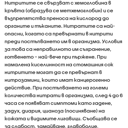
Нитритите се свързват с хемоглобина в
кръвта (образува се метхемоглобин) и се
възпрепятства преноса на кислород до
органите и тъканите. Нитратите са най-
опасни, когато са превърнати в нитрити
преди постъпването им в организма. Условия
за това са неправилното им съхранение,
готвенето – най-вече при пържене. При
намалена киселинност на стомашния сок
нитритите могат да се превърнат в
нитрозамини, които имат канцерогенно
действие. При постъпването на големи
количества нитрати в организма, след 4 до 6
часа се появяват симптоми като гадене,
задух, диария, цианоза (посиняване) на
кожата и видимите лигавици. Съобщава се
за слабост, замайване, главоболие,