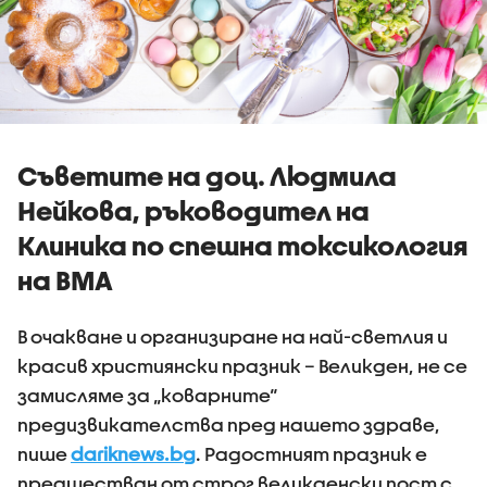
Съветите на доц. Людмила
Нейкова, ръководител на
Клиника по спешна токсикология
на ВМА
В очакване и организиране на най-светлия и
красив християнски празник – Великден, не се
замисляме за „коварните“
предизвикателства пред нашето здраве,
пише
dariknews.bg
. Радостният празник е
предшестван от строг великденски пост с