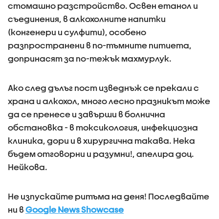
стомашно разстройство. Освен етанол и
съединения, в алкохолните напитки
(конгенери и сулфити), особено
разпространени в по-тъмните питиета,
допринасят за по-тежък махмурлук.
Ако след дълъг пост изведнъж се прекали с
храна и алкохол, много лесно празникът може
да се пренесе и завърши в болнична
обстановка - в токсикология, инфекциозна
клиника, дори и в хирургична такава. Нека
бъдем отговорни и разумни!, апелира доц.
Нейкова.
Не изпускайте ритъма на деня! Последвайте
ни в
Google News Showcase