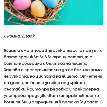
Снимка: iStock
Яйцата имат пори в черупката си, а през тях
боята прониква във вътрешността, т.е.
боята е обагрила и белтъка на яйцето.
Затова е препоръчително да се бели не само
черупката, но и ципата на яйцето. Отчетени
са данни, че боите за яйца съдържат
съставки, които при редовна и прекомерна
употреба предизвикват хиперактивност и
когнитивни затруднения в детска възраст. В