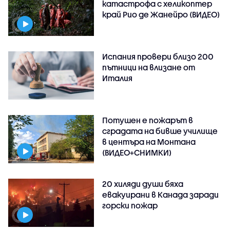
катастрофа с хеликоптер
край Рио де Жанейро (ВИДЕО)
Испания провери близо 200
пътници на влизане от
Италия
Потушен е пожарът в
сградата на бивше училище
в центъра на Монтана
(ВИДЕО+СНИМКИ)
20 хиляди души бяха
евакуирани в Канада заради
горски пожар