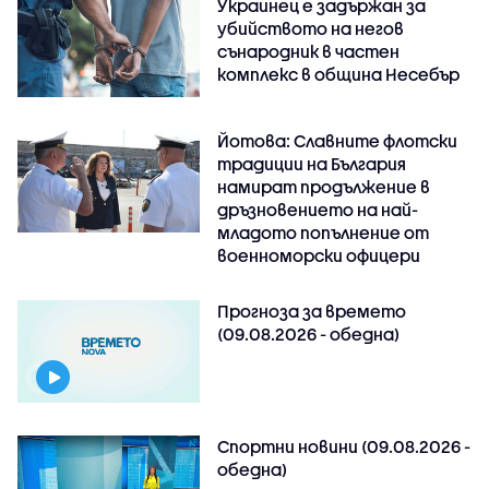
Украинец е задържан за
убийството на негов
сънародник в частен
комплекс в община Несебър
Йотова: Славните флотски
традиции на България
намират продължение в
дръзновението на най-
младото попълнение от
военноморски офицери
Прогноза за времето
(09.08.2026 - обедна)
Спортни новини (09.08.2026 -
обедна)