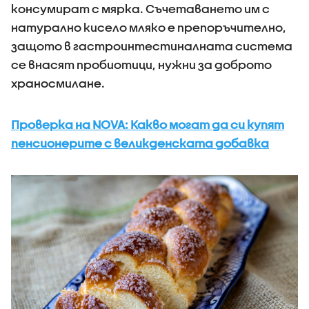
консумират с мярка. Съчетаването им с
натурално кисело мляко е препоръчително,
защото в гастроинтестиналната система
се внасят пробиотици, нужни за доброто
храносмилане.
Проверка на NOVA: Какво могат да си купят
пенсионерите с великденската добавка