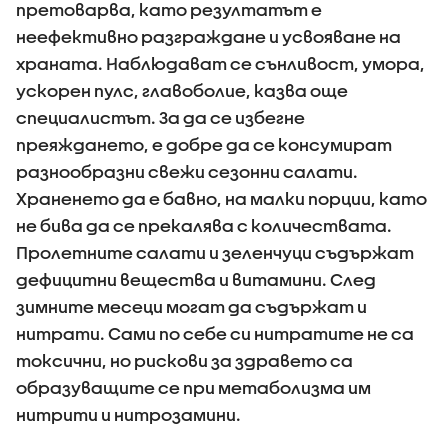
претоварва, като резултатът е
неефективно разграждане и усвояване на
храната. Наблюдават се сънливост, умора,
ускорен пулс, главоболие, казва още
специалистът. За да се избегне
преяждането, е добре да се консумират
разнообразни свежи сезонни салати.
Храненето да е бавно, на малки порции, като
не бива да се прекалява с количествата.
Пролетните салати и зеленчуци съдържат
дефицитни вещества и витамини. След
зимните месеци могат да съдържат и
нитрати. Сами по себе си нитратите не са
токсични, но рискови за здравето са
образуващите се при метаболизма им
нитрити и нитрозамини.