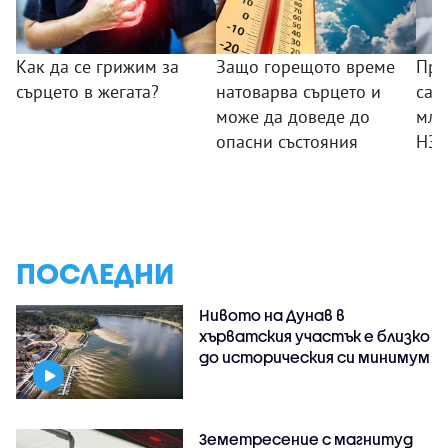
Как да се грижим за
Защо горещото време
Пре
сърцето в жегата?
натоварва сърцето и
са 
може да доведе до
млн.
опасни състояния
НЗ
ПОСЛЕДНИ
Нивото на Дунав в
хърватския участък е близко
до историческия си минимум
Земетресение с магнитуд