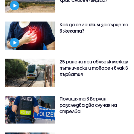
Как да се грижим за сърцето
в жегата?
25 ранени при сблъсък между
пътнически и товарен влак в
Хърватия
Полицията в Берлин
разследва два случая на
стрелба