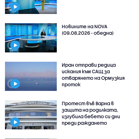
Новините на NOVA
(09.08.2026 - обедна)
Иран отправи редица
искания към САЩ за
отварянето на Ормузкия
проток
Протест във Варна в
защита на родилката,
изгубила бебето си дни
преди раждането