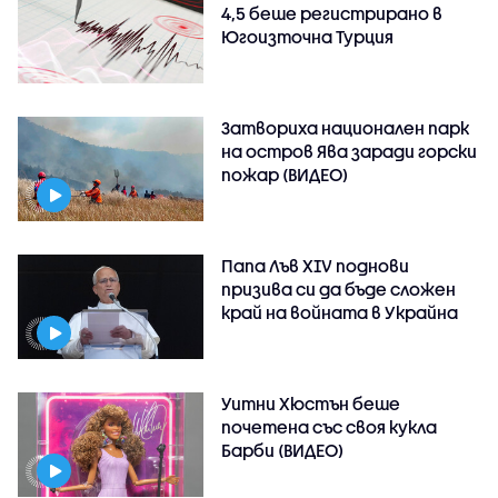
4,5 беше регистрирано в
Югоизточна Турция
Затвориха национален парк
на остров Ява заради горски
пожар (ВИДЕО)
Папа Лъв XIV поднови
призива си да бъде сложен
край на войната в Украйна
Уитни Хюстън беше
почетена със своя кукла
Барби (ВИДЕО)