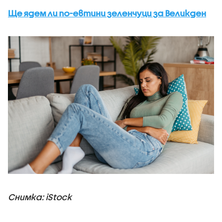
Ще ядем ли по-евтини зеленчуци за Великден
Снимка: iStock