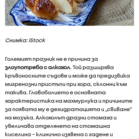
Снимка: iStock
Големият празник не е причина за
злоупотреба с алкохол
. Той разширява
кръвоносните съдове и може да предизвика
мигренозни пристъпи при хора, склонни към
такива. Главоболието е основната
характеристика на махмурлука и причините
за появата му е дехидратацията и „свиване“
на мозъка. Алкохолът дразни стомаха и
увеличава отделянето на стомашна
киселина – клинично изявена с гадене и