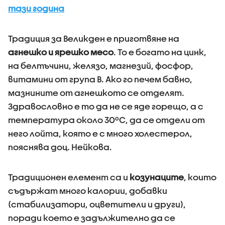
тази година
Традиция за Великден е приготвяне на
агнешко и ярешко месо
. То е богато на цинк,
на белтъчини, желязо, магнезий, фосфор,
витамини от група В. Ако го печем бавно,
мазнините от агнешкото се отделят.
Здравословно е то да не се яде горещо, а с
температура около 30ºС, да се отдели от
него лойта, която е с много холестерол,
пояснява доц. Нейкова.
Традиционен елемент са и
козунаците
, които
съдържат много калории, добавки
(стабилизатори, оцветители и други),
поради което е задължително да се