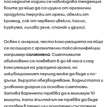
последните години се наблюдава тенденция
боите за яйца да са изцяло от органични
продукти (черупки от орехи, обелки от
кромид, сок от червено цвекло, касис,
куркума, лилаво зеле, спанак и други).
Освен с алергия, често консумацията на яйца
се асоциира с хранителни токсикоинфекции
например
салмонела
. Симптомите
обикновено се появяват 6 до 48 часа след
консумация на заразена храна, но
инкубационният период може да бъде и по-
дълъг. Бързото обезводняване, воднистата и
зловонна диария са основни симптоми.
Затова варенето трябва да е минимум 10
минути, като жълтъкът не трябва да бъде
оставен в течно или полутечно състояние.