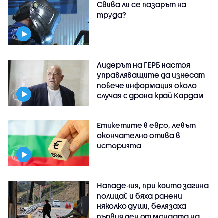
Свива ли се пазарът на
труда?
Лидерът на ГЕРБ настоя
управляващите да изнесат
повече информация около
случая с дрона край Кардам
Етикетите в евро, левът
окончателно отива в
историята
Нападения, при които загина
полицай и бяха ранени
няколко души, белязаха
първия ден от мандата на