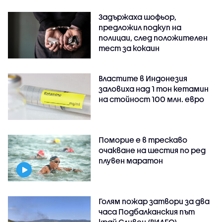
Задържаха шофьор,
предложил подкуп на
полицаи, след положителен
тест за кокаин
Властите в Индонезия
заловиха над 1 тон кетамин
на стойност 100 млн. евро
Поморие е в трескаво
очакване на шестия по ред
плувен маратон
Голям пожар затвори за два
часа Подбалканския път
край Сливен (ВИДЕО)