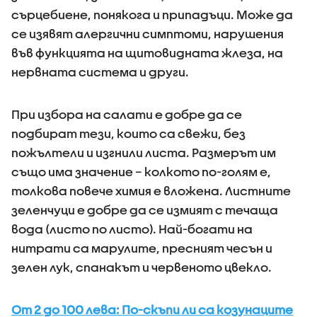
сърцебиене, понякога и припадъци. Може да
се изявят алергични симптоми, нарушения
във функцията на щитовидната жлеза, на
нервната система и други.
При избора на салати е добре да се
подбират тези, които са свежи, без
пожълтели и изгнили листа. Размерът им
също има значение – колкото по-голям е,
толкова повече химия е вложена. Листните
зеленчуци е добре да се измият с течаща
вода (листо по листо). Най-богати на
нитрати са марулите, пресният чесън и
зелен лук, спанакът и червеното цвекло.
От 2 до 100 лева: По-скъпи ли са козунаците