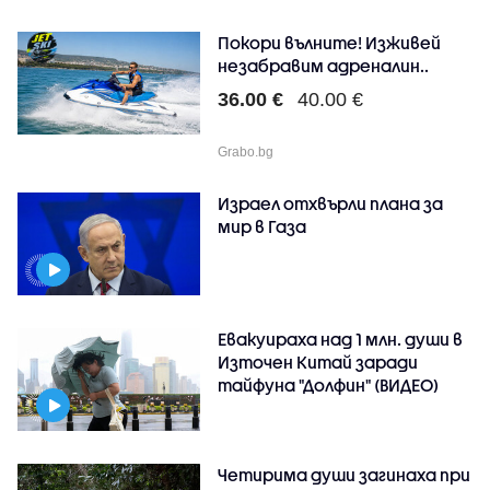
Покори вълните! Изживей
незабравим адреналин..
36.00 €
40.00 €
Grabo.bg
Израел отхвърли плана за
мир в Газа
Евакуираха над 1 млн. души в
Източен Китай заради
тайфуна "Долфин" (ВИДЕО)
Четирима души загинаха при