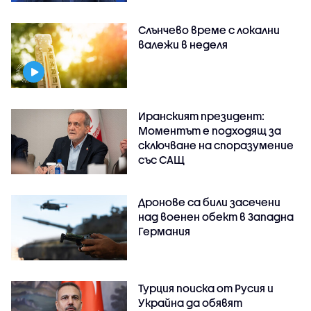
Слънчево време с локални
валежи в неделя
Иранският президент:
Моментът е подходящ за
сключване на споразумение
със САЩ
Дронове са били засечени
над военен обект в Западна
Германия
Турция поиска от Русия и
Украйна да обявят