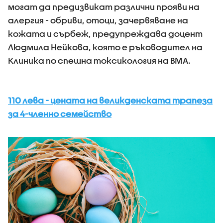
могат да предизвикат различни прояви на
алергия - обриви, отоци, зачервяване на
кожата и сърбеж, предупреждава доцент
Людмила Нейкова, която е ръководител на
Клиника по спешна токсикология на ВМА.
110 лева - цената на великденската трапеза
за 4-членно семейство