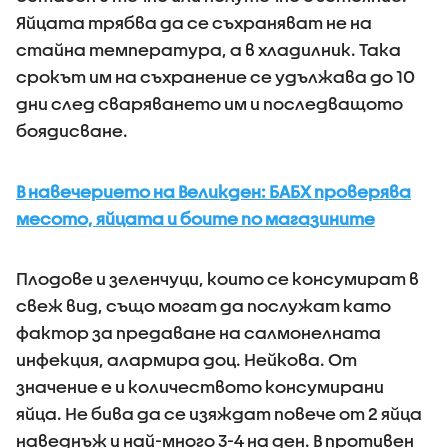
Яйцата трябва да се съхраняват не на
стайна температура, а в хладилник. Така
срокът им на съхранение се удължава до 10
дни след сваряването им и последващото
боядисване.
В навечерието на Великден: БАБХ проверява
месото, яйцата и боите по магазините
Плодове и зеленчуци, които се консумират в
свеж вид, също могат да послужат като
фактор за предаване на салмонелната
инфекция, алармира доц. Нейкова. От
значение е и количеството консумирани
яйца. Не бива да се изяждат повече от 2 яйца
наведнъж и най-много 3-4 на ден. В противен