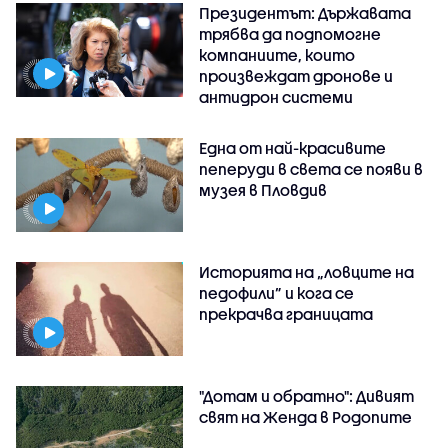
Президентът: Държавата
трябва да подпомогне
компаниите, които
произвеждат дронове и
антидрон системи
Една от най-красивите
пеперуди в света се появи в
музея в Пловдив
Историята на „ловците на
педофили” и кога се
прекрачва границата
"Дотам и обратно": Дивият
свят на Женда в Родопите