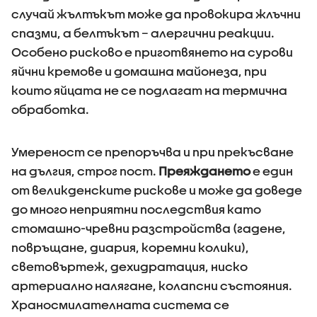
случай жълтъкът може да провокира жлъчни
спазми, а белтъкът – алергични реакции.
Особено рисково е приготвянето на сурови
яйчни кремове и домашна майонеза, при
които яйцата не се подлагат на термична
обработка.
Умереност се препоръчва и при прекъсване
на дългия, строг пост.
Преяждането
е един
от великденските рискове и може да доведе
до много неприятни последствия като
стомашно-чревни разстройства (гадене,
повръщане, диария, коремни колики),
световъртеж, дехидратация, ниско
артериално налягане, колапсни състояния.
Храносмилателната система се