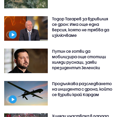
Тодор Тагарев за взривилия
се дрон: Има още една
версия, която не трябва да
изключваме
Путин се готви да
мобилизира още стотици
хиляди руснаци, заяви
президентът Зеленски
Продължава разследването
на инцидента с дрона, който
се взриви край Кардам
Хиляди участваха в парада