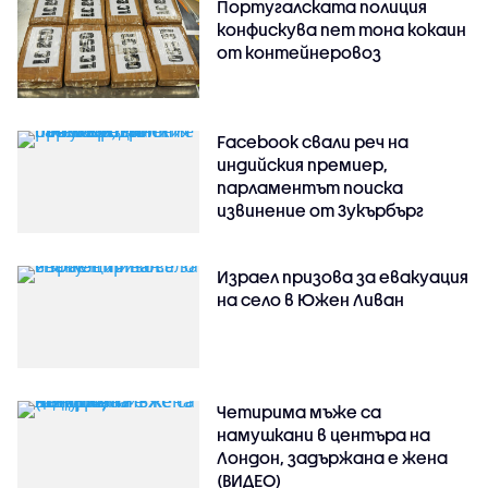
Португалската полиция
конфискува пет тона кокаин
от контейнеровоз
Facebook свали реч на
индийския премиер,
парламентът поиска
извинение от Зукърбърг
Израел призова за евакуация
на село в Южен Ливан
Четирима мъже са
намушкани в центъра на
Лондон, задържана е жена
(ВИДЕО)