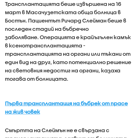
Трансплантацията беше извършена на 16
март в Масачузетската обща болница в
Бостън. Пациентът Ричард Слейман беше в
последен стадий на бъбречно
заболяване. Операцията е крайъгълен камък
в ксенотрансплантацията -
трансплантацията на органи или тъкани от
един вид на друг, като потенциално решение
на световния недостиг на органи, казаха
тогава от болницата.
Първа трансплантация на бъбрек от прасе
на жив човек
Смъртта на Слеймън не е свързана с