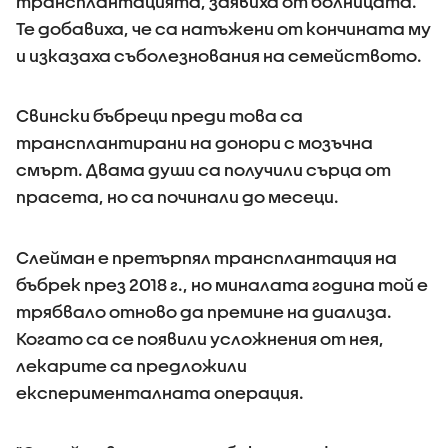
трансплантацията, заявиха от болницата.
Те добавиха, че са натъжени от кончината му
и изказаха съболезнования на семейството.
Свински бъбреци преди това са
трансплантирани на донори с мозъчна
смърт. Двама души са получили сърца от
прасета, но са починали до месеци.
Слейман е претърпял трансплантация на
бъбрек през 2018 г., но миналата година той е
трябвало отново да премине на диализа.
Когато са се появили усложнения от нея,
лекарите са предложили
експерименталната операция.