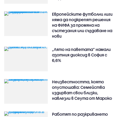
Европейските футболни лиги
няма да подкрепят решения
на ФИФА за промяна на
състезания или създаване на
нови
„Лято на паветата“ намали
азотния диоксид в София с
6,6%
Неизвестността, която
опустошава: Семейства
издирват свои близки,
навлезли в Сеута от Мароко
Работят по разкриването