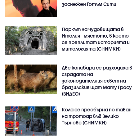
заснежен Готъм Сити
Паркът на чудовищата в
Италия - мястото, в което
се преплитат историята и
митологията (СНИМКИ)
Две капибари се разходиха в
сградата на
законодателния съвет на
бразилския щат Мату Гросу
(ВИДЕО)
Кола се преобърна по таван
на тротоар във Велико
Търново (СНИМКИ)