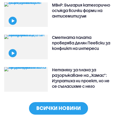
МВнР: България категорично
осъжда всички форми на
антисемитизъм
Сметната палата
проверява Делян Пеевски за
конфликт на интереси
Нетаняху за плана за
разоръжаване на „Хамас“:
Изпратиха ни проект, но не
се съгласихме с него
ВСИЧКИ НОВИНИ