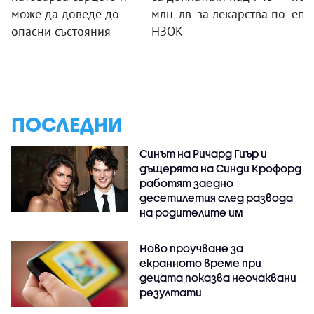
може да доведе до
млн. лв. за лекарства по
епи
опасни състояния
НЗОК
ПОСЛЕДНИ
Синът на Ричард Гиър и
дъщерята на Синди Крофорд
работят заедно
десетилетия след развода
на родителите им
Ново проучване за
екранното време при
децата показва неочаквани
резултати