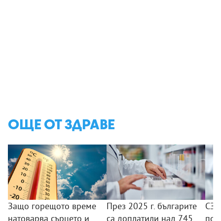
ОЩЕ ОТ ЗДРАВЕ
Защо горещото време
През 2025 г. българите
СЗО
натоварва сърцето и
са доплатили над 745
под