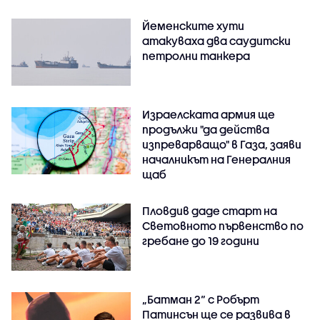
Йеменските хути
атакуваха два саудитски
петролни танкера
Израелската армия ще
продължи "да действа
изпреварващо" в Газа, заяви
началникът на Генералния
щаб
Пловдив даде старт на
Световното първенство по
гребане до 19 години
„Батман 2“ с Робърт
Патинсън ще се развива в