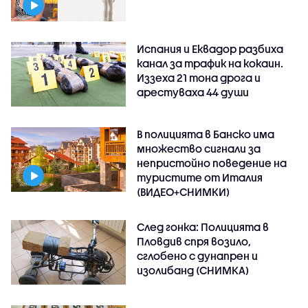
Испания и Еквадор разбиха
канал за трафик на кокаин.
Иззеха 21 тона дрога и
арестуваха 44 души
В полицията в Банско има
множество сигнали за
непристойно поведение на
туристите от Италия
(ВИДЕО+СНИМКИ)
След гонка: Полицията в
Пловдив спря возило,
сглобено с дунапрен и
изолибанд (СНИМКА)