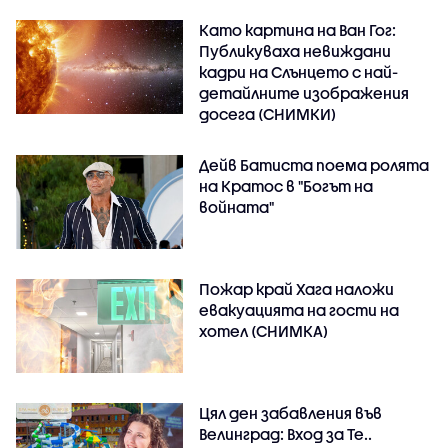
Като картина на Ван Гог:
Публикуваха невиждани
кадри на Слънцето с най-
детайлните изображения
досега (СНИМКИ)
Дейв Батиста поема ролята
на Кратос в "Богът на
войната"
Пожар край Хага наложи
евакуацията на гости на
хотел (СНИМКА)
Цял ден забавления във
Велинград: Вход за Те..