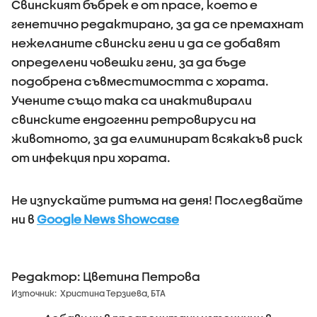
Свинският бъбрек е от прасе, което е
генетично редактирано, за да се премахнат
нежеланите свински гени и да се добавят
определени човешки гени, за да бъде
подобрена съвместимостта с хората.
Учените също така са инактивирали
свинските ендогенни ретровируси на
животното, за да елиминират всякакъв риск
от инфекция при хората.
Не изпускайте ритъма на деня! Последвайте
ни в
Google News Showcase
Редактор: Цветина Петрова
Източник:
Христина Терзиева, БТА