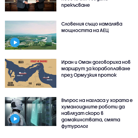
прекъсване
Словения също намалява
мощността на АЕЦ
Иран и Оман договориха нов
маршрут за корабоплаване
през Ормузкия проток
Въпрос на нагласа у хората е
хуманоидните роботи да
навлязат скоро в
домакинствата, смята
футуролог