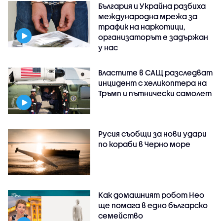
България и Украйна разбиха
международна мрежа за
трафик на наркотици,
организаторът е задържан
у нас
Властите в САЩ разследват
инцидент с хеликоптера на
Тръмп и пътнически самолет
Русия съобщи за нови удари
по кораби в Черно море
Как домашният робот Нео
ще помага в едно българско
семейство