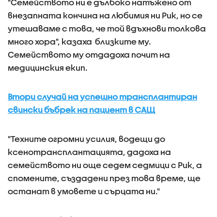
"Семейството ни е дълбоко натъжено от
внезапната кончина на любимия ни Рик, но се
утешаваме с това, че той вдъхнови толкова
много хора", казаха близките му.
Семейството му отдадоха почит на
медицинския екип.
Втори случай на успешно трансплантиран
свински бъбрек на пациент в САЩ
"Техните огромни усилия, водещи до
ксенотрансплантацията, дадоха на
семейството ни още седем седмици с Рик, а
спомените, създадени през това време, ще
останат в умовете и сърцата ни."