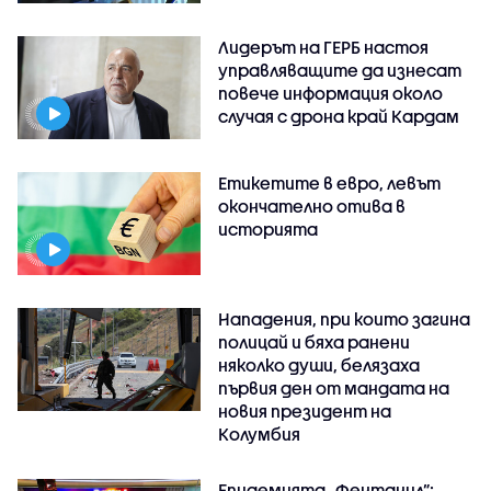
Лидерът на ГЕРБ настоя
управляващите да изнесат
повече информация около
случая с дрона край Кардам
Етикетите в евро, левът
окончателно отива в
историята
Нападения, при които загина
полицай и бяха ранени
няколко души, белязаха
първия ден от мандата на
новия президент на
Колумбия
Епидемията „Фентанил”: