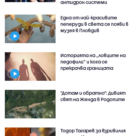
антидрон системи
Една от най-красивите
пеперуди в света се появи в
музея в Пловдив
Историята на „ловците на
педофили” и кога се
прекрачва границата
"Дотам и обратно": Дивият
свят на Женда в Родопите
Тодор Тагарев за взривилия