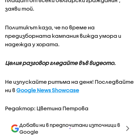
плащат от всеки български гражданин“,
заяви той.
Политикът каза, че по време на
предизборната кампания вижда умора и
надежда у хората.
Целия разговор гледайте във видеото.
Не изпускайте ритъма на деня! Последвайте
ни в
Google News Showcase
Редактор: Цветина Петрова
Добави ни в предпочитани източници в
Google