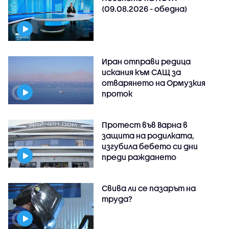
(09.08.2026 - обедна)
Иран отправи редица
искания към САЩ за
отварянето на Ормузкия
проток
Протест във Варна в
защита на родилката,
изгубила бебето си дни
преди раждането
Свива ли се пазарът на
труда?