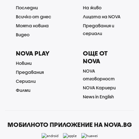
Последни
На живо
Всичко от днес
Лицата на NOVA
Моята новина
Предавания и
сериали
Видео
NOVA PLAY
ОЩЕ ОТ
NOVA
Новини
NOVA
Предавания
отговорност
Сериали
NOVA Кариери
Филми
News in English
МОБИЛНОТО ПРИЛОЖЕНИЕ НА NOVA.BG