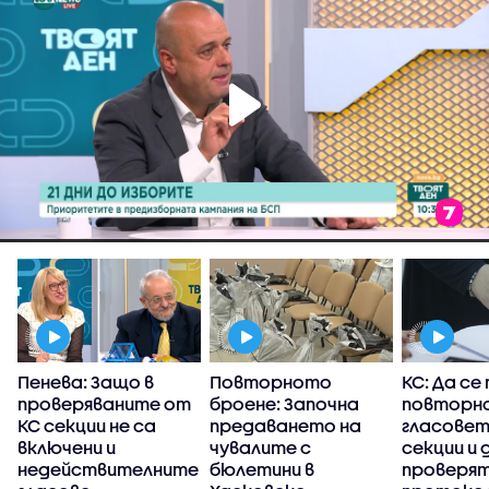
Пенева: Защо в
Повторното
КС: Да се
проверяваните от
броене: Започна
повторн
КС секции не са
предаването на
гласовете
включени и
чувалите с
секции и 
недействителните
бюлетини в
проверя