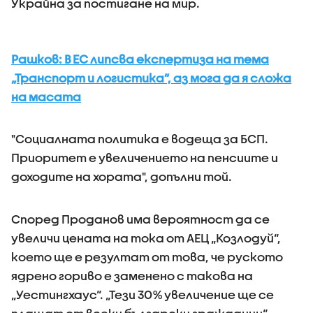
Украйна за постигане на мир.
Рашков: В ЕС липсва експертиза на тема
„Транспорт и логистика”, аз мога да я сложа
на масата
"Социалната политика е водеща за БСП.
Приоритет е увеличението на пенсиите и
доходите на хората", допълни той.
Според Проданов има вероятност да се
увеличи цената на тока от АЕЦ „Козлодуй“,
което ще е резултат от това, че руското
ядрено гориво е заменено с такова на
„Уестингхаус“. „Тези 30% увеличение ще се