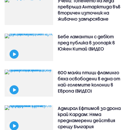
Учени: Топенето на леда
превръща Антарктида във
вторичен източник на
живачно замърсяване
Бебе ламантин с дебют
пред публика в зоопарк в
Южен Китай (ВИДЕО
600 малки птици фламинго
бяха освободени в една от
най-големите колонии в
Европа (ВИДЕО)
Адмирал Ефтимов за дрона
край Кардам: Няма
преднамерени действия
срещу България