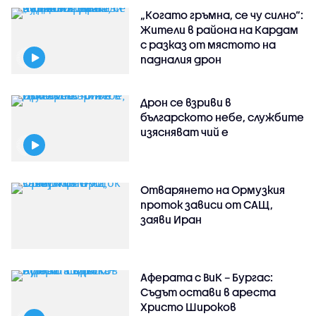
„Когато гръмна, се чу силно“:
Жители в района на Кардам
с разказ от мястото на
падналия дрон
Дрон се взриви в
българското небе, службите
изясняват чий е
Отварянето на Ормузкия
проток зависи от САЩ,
заяви Иран
Аферата с ВиК – Бургас:
Съдът остави в ареста
Христо Широков