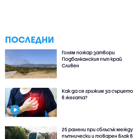
ПОСЛЕДНИ
Голям пожар затвори
Подбалканския път край
Сливен
Как да се грижим за сърцето
в жегата?
25 ранени при сблъсък между
пътнически и товарен влак в