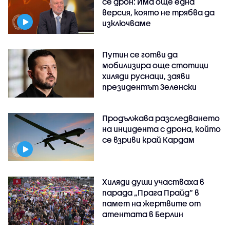
се дрон: Има още една
версия, която не трябва да
изключваме
Путин се готви да
мобилизира още стотици
хиляди руснаци, заяви
президентът Зеленски
Продължава разследването
на инцидента с дрона, който
се взриви край Кардам
Хиляди души участваха в
парада „Прага Прайд“ в
памет на жертвите от
атентата в Берлин