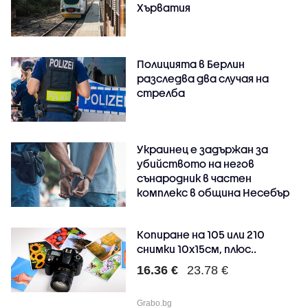
Хърватия
Полицията в Берлин
разследва два случая на
стрелба
Украинец е задържан за
убийството на негов
сънародник в частен
комплекс в община Несебър
Копиране на 105 или 210
снимки 10х15см, плюс..
16.36 €
23.78 €
Grabo.bg