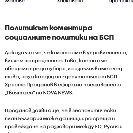
гласове
Хасковско
протокол
Политикът коментира
социалните политики на БСП
Доказали сме, че когато сме в управлението,
влияем на процесите. Tова, което сме
обещали преди избори, го изпълняваме след
това, каза кандидат-депутатът от БСП
Христо Проданов в ефира на предаването
„Твоят ден“ по NOVA NEWS.
Проданов заяви още, че в геополитически
план България може да инициира среща и
провеждане на разговори между ЕС, Русия и