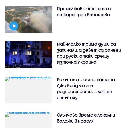
Продължава битката с
пожара край Бобошево
Най-малко трима души са
загинали, а девет са ранени
при руски атаки срещу
Източна Украйна
Ракът на простатата на
Джо Байдън се е
разпространил, съобщи
синът му
Слънчево време с локални
валежи в неделя