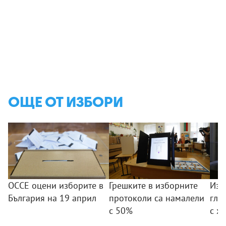
ОЩЕ ОТ ИЗБОРИ
ОССЕ оцени изборите в
Грешките в изборните
Изб
България на 19 април
протоколи са намалели
гла
с 50%
с х