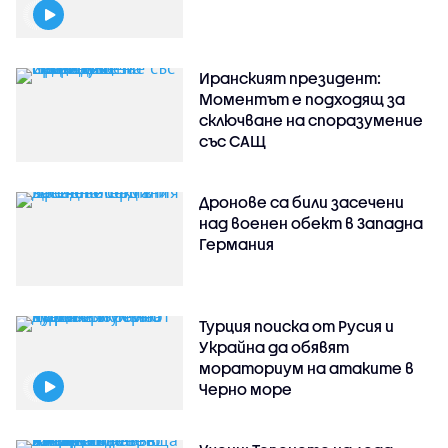
Иранският президент:
Моментът е подходящ за
сключване на споразумение
със САЩ
Дронове са били засечени
над военен обект в Западна
Германия
Турция поиска от Русия и
Украйна да обявят
мораториум на атаките в
Черно море