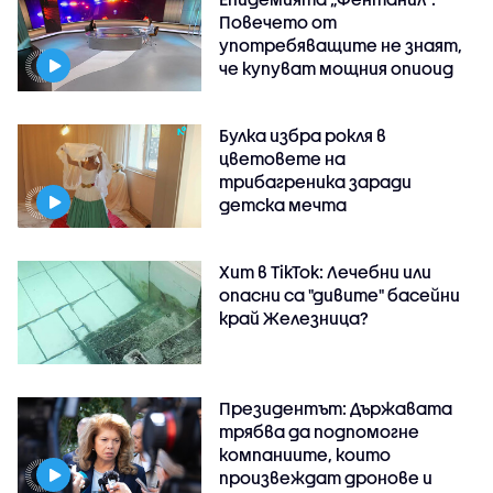
Повечето от
употребяващите не знаят,
че купуват мощния опиоид
Булка избра рокля в
цветовете на
трибагреника заради
детска мечта
Хит в TikTok: Лечебни или
опасни са "дивите" басейни
край Железница?
Президентът: Държавата
трябва да подпомогне
компаниите, които
произвеждат дронове и