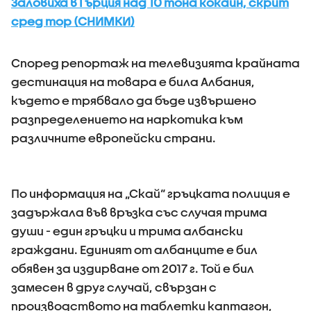
Заловиха в Гърция над 10 тона кокаин, скрит
сред тор (СНИМКИ)
Според репортаж на телевизията крайната
дестинация на товара е била Албания,
където е трябвало да бъде извършено
разпределението на наркотика към
различните европейски страни.
По информация на „Скай“ гръцката полиция е
задържала във връзка със случая трима
души - един гръцки и трима албански
граждани. Единият от албанците е бил
обявен за издирване от 2017 г. Той е бил
замесен в друг случай, свързан с
производството на таблетки каптагон,