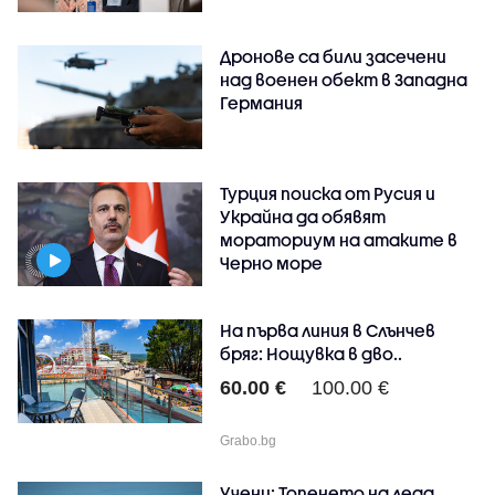
Дронове са били засечени
над военен обект в Западна
Германия
Турция поиска от Русия и
Украйна да обявят
мораториум на атаките в
Черно море
На първа линия в Слънчев
бряг: Нощувка в дво..
60.00 €
100.00 €
Grabo.bg
Учени: Топенето на леда