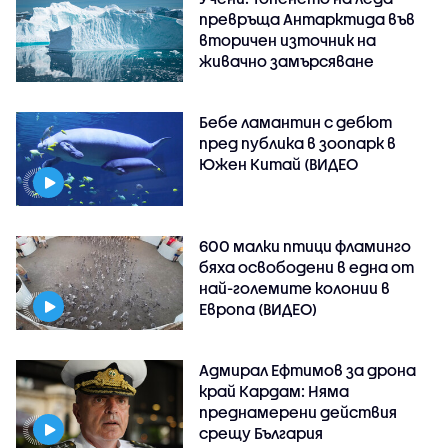
превръща Антарктида във
вторичен източник на
живачно замърсяване
Бебе ламантин с дебют
пред публика в зоопарк в
Южен Китай (ВИДЕО
600 малки птици фламинго
бяха освободени в една от
най-големите колонии в
Европа (ВИДЕО)
Адмирал Ефтимов за дрона
край Кардам: Няма
преднамерени действия
срещу България