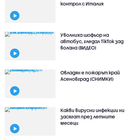
контрол с Италия
Уволниха шофьор на
автобус, гледал TikTok зад
волана (ВИДЕО)
Овладян е пожарът край
Асеновград (СНИМКИ)
Какви вирусни инфекции ни
засягат през летните
месеци