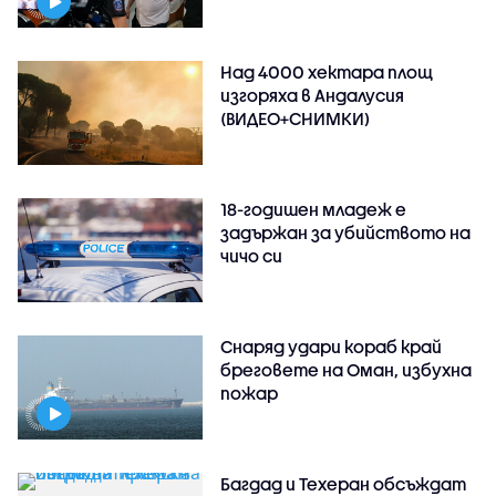
Над 4000 хектара площ
изгоряха в Андалусия
(ВИДЕО+СНИМКИ)
18-годишен младеж е
задържан за убийството на
чичо си
Снаряд удари кораб край
бреговете на Оман, избухна
пожар
Багдад и Техеран обсъждат