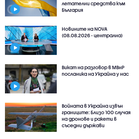
летателни средства към
България
Новините на NOVA
(08.08.2026 - централна)
Викат на разговор в МВнР
посланика на Украйна у нас
Войната в Украйна извън
границите: Близо 100 случая
на дронове и ракети в
съседни държави