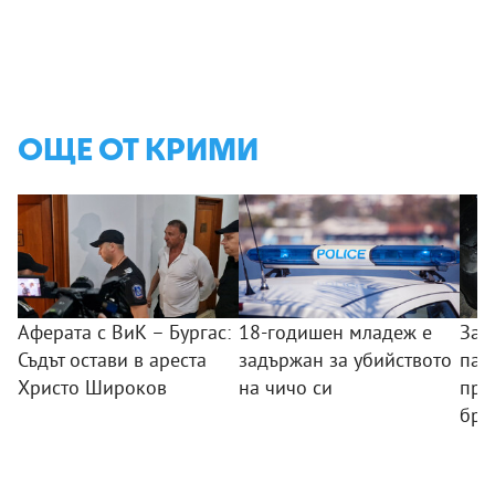
ОЩЕ ОТ КРИМИ
Аферата с ВиК – Бургас:
18-годишен младеж е
Зад
Съдът остави в ареста
задържан за убийството
пал
Христо Широков
на чичо си
пре
бря