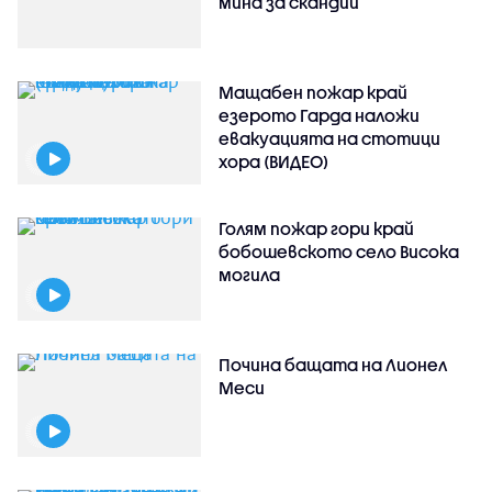
мина за скандий
Мащабен пожар край
езерото Гарда наложи
евакуацията на стотици
хора (ВИДЕО)
Голям пожар гори край
бобошевското село Висока
могила
Почина бащата на Лионел
Меси