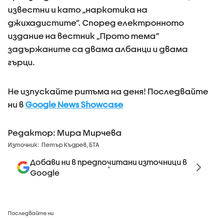
известни и като „наркотика на
джихадистите“. Според електронното
издание на вестник „Прото тема“
задържаните са двама албанци и двама
гърци.
Не изпускайте ритъма на деня! Последвайте
ни в
Google News Showcase
Редактор: Мира Мирчева
Източник:
Петър Къдрев, БТА
Добави ни в предпочитани източници в
Google
Последвайте ни