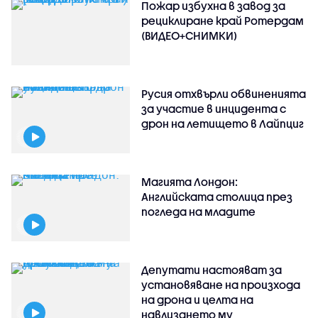
Пожар избухна в завод за
рециклиране край Ротердам
(ВИДЕО+СНИМКИ)
Русия отхвърли обвиненията
за участие в инцидента с
дрон на летището в Лайпциг
Магията Лондон:
Английската столица през
погледа на младите
Депутати настояват за
установяване на произхода
на дрона и целта на
навлизането му