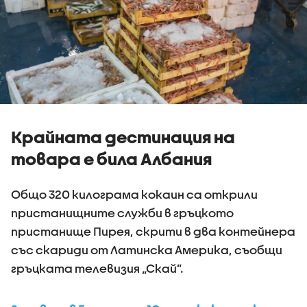
Крайната дестинация на
товара е била Албания
Общо 320 килограма кокаин са открили
пристанищните служби в гръцкото
пристанище Пирея, скрити в два контейнера
със скариди от Латинска Америка, съобщи
гръцката телевизия „Скай”.