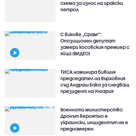
схема за износ на иракски
петрол
С викове „Срам!“:
Опозиционен депутат
замери косовския премиер с
яйца (ВИДЕО)
ТИСА номинира бившия
председател на Върховния
съд Андраш Бака за следващ
президент на Унгария
Военното министерство:
Дронът вероятно е
украински, инцидентът не е
преднамерен