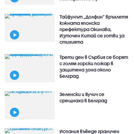
Тайфунът „Долфин” връхлетя
южната японска
префектура Окинава,
Източен Китай се готви за
стихията
Трети ден в Сърбия се борят
с голям горски пожар в
защитена зона около
Белград
Зеленски и Вучич се
срещнаха в Белград
Испания въведе граничен