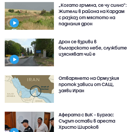
„Когато гръмна, се чу силно“:
Жители в района на Кардам
с разказ от мястото на
падналия дрон
Дрон се взриви в
българското небе, службите
изясняват чий е
Отварянето на Ормузкия
проток зависи от САЩ,
заяви Иран
Аферата с ВиК – Бургас:
Съдът остави в ареста
Христо Широков