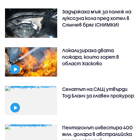
Задържаха мъж за палеж на
луксозна кола пред хотел в
Слънчев бряг (СНИМКИ)
Локализираха двата
пожара, които горят в
област Хасково
Сенатът на САЩ утвърди
Тод Бланч за главен прокурор
Пентагонът инвестира 400
млн. долара в австралийска