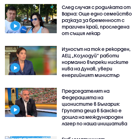
След случая с родилката от
Варна: Още едно семейство
разказа за бременност с
трагичен край, проследена
от същия лекар
Износът на ток е рекорден,
АЕЦ „Козлодуй“ работи
нормално въпреки ниските
нива на Дунав, увери
енергийният министър
Председателят на
Федерацията на
ционистите в България:
Групата деца в Банско е
дошла на международен
лагер по наша инициатива