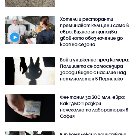
Хотели и ресторанти
преминават към цени само в
евро: Бизнесът запазва
двойното обозначение до
края на сезона
Бой и унижение пред камера:
Полицията се самосезира
заради видео с насилие над
непълнолетен в Пернишко
Фентанил за 300 млн. евро:
Как ГДБОП разкри
нелегалната лаборатория в
София
Вип комплексно почистване