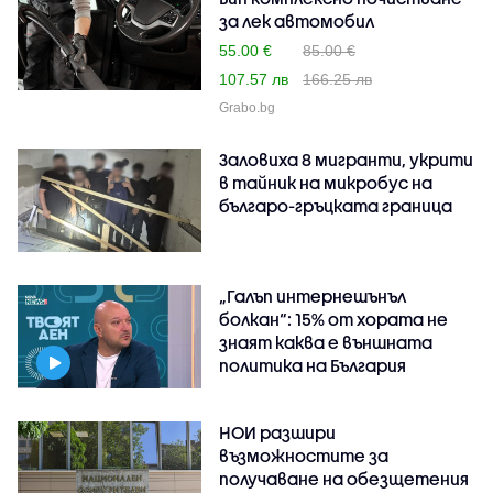
за лек автомобил
55.00 €
85.00 €
107.57 лв
166.25 лв
Grabo.bg
Заловиха 8 мигранти, укрити
в тайник на микробус на
българо-гръцката граница
„Галъп интернешънъл
болкан“: 15% от хората не
знаят каква е външната
политика на България
НОИ разшири
възможностите за
получаване на обезщетения