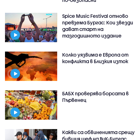
по-безопасни
Spice Music Festival отново
превзема Бургас: Кои звезди
дават старт на
тазгодишното издание
Колко уязвима е Европа от
конфликта в Близкия изток
БАБХ проверява борсата в
Първенец
Какви са обвиненията срещу
бившия шеф на ВиК-Бургас