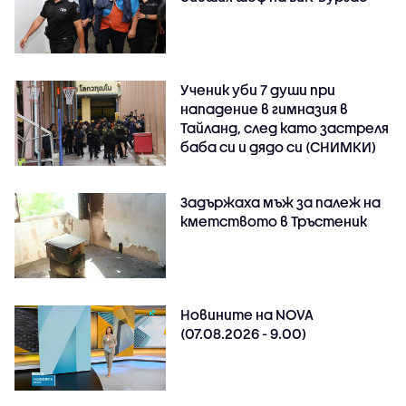
Ученик уби 7 души при
нападение в гимназия в
Тайланд, след като застреля
баба си и дядо си (СНИМКИ)
Задържаха мъж за палеж на
кметството в Тръстеник
Новините на NOVA
(07.08.2026 - 9.00)