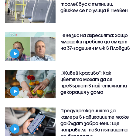
тролейбус с пътници,
движел се по улица в Плевен
Генезис на агресията: Защо
младежи пребиха до смърт
на 37-годишен мъж в Пловдив
„Живей красиво”: Как
цветята могат да се
превърнат в най-стилната
декорация у дома
Предупрежденията за
камери в навигациите може
да бъдат забранени: Ще
направи ли това пътищата