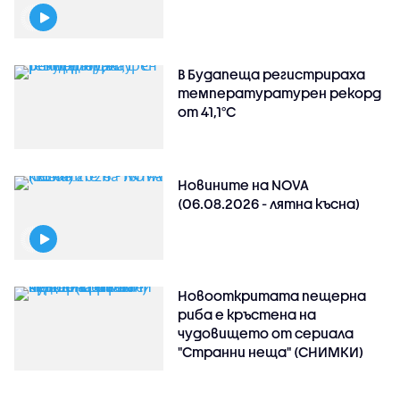
В Будапеща регистрираха
температуратурен рекорд
от 41,1°C
Новините на NOVA
(06.08.2026 - лятна късна)
Новооткритата пещерна
риба е кръстена на
чудовището от сериала
"Странни неща" (СНИМКИ)