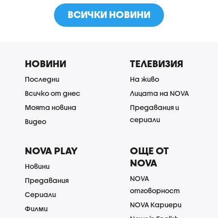
ВСИЧКИ НОВИНИ
НОВИНИ
ТЕЛЕВИЗИЯ
Последни
На живо
Всичко от днес
Лицата на NOVA
Моята новина
Предавания и
сериали
Видео
NOVA PLAY
ОЩЕ ОТ
NOVA
Новини
NOVA
Предавания
отговорност
Сериали
NOVA Кариери
Филми