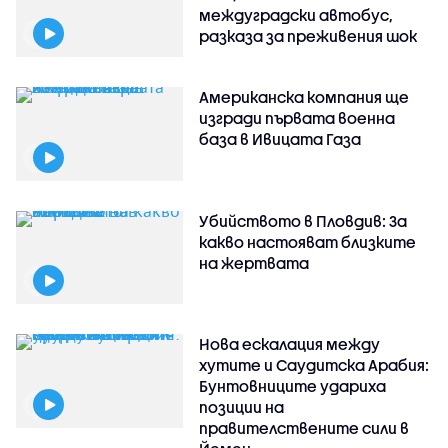
междуградски автобус,
разказа за преживения шок
Американска компания ще
изгради първата военна
база в Ивицата Газа
Убийството в Пловдив: За
какво настояват близките
на жертвата
Нова ескалация между
хутите и Саудитска Арабия:
Бунтовниците удариха
позиции на
правителствените сили в