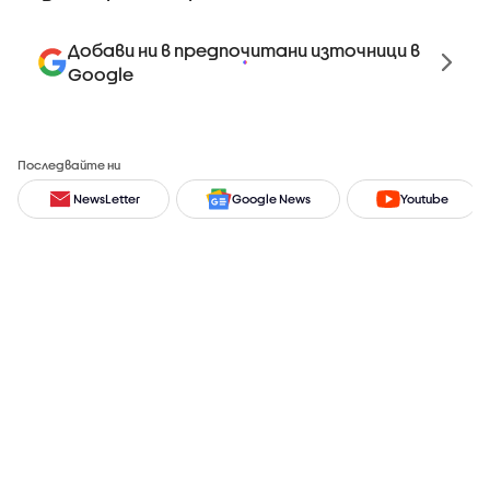
Добави ни в предпочитани източници в
Google
Последвайте ни
NewsLetter
Google News
Youtube