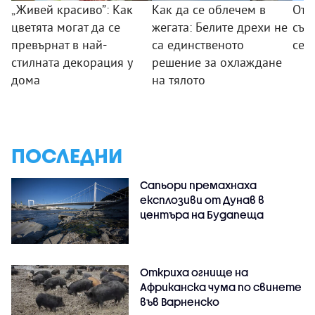
„Живей красиво”: Как
Как да се облечем в
От 
цветята могат да се
жегата: Белите дрехи не
съо
превърнат в най-
са единственото
се 
стилната декорация у
решение за охлаждане
дома
на тялото
ПОСЛЕДНИ
Сапьори премахнаха
експлозиви от Дунав в
центъра на Будапеща
Откриха огнище на
Африканска чума по свинете
във Варненско