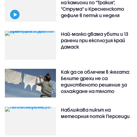
на камиони по "Тракия",
"Струма" и Кресненското
дефиле в петък и неделя
Най-малко двама убити и 13
ранени при експлозия край
Дамаск
Как да се облечем в жегата:
Белите дрехи не са
единственото решение за
охлаждане на тялото
Наближава пикът на
метеорния поток Персеиди