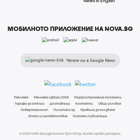
News in English
МОБИЛНОТО ПРИЛОЖЕНИЕ НА NOVA.BG
Четете ни в Google News
Реклама
Реклама избори 2026
Разпространение на канали
Тарифа за откъси
Доставчици
Контакти
Общи условия
Поверителност
Политика ЛД
Правила за ползване
Етика и съответствие
Платени публикации
© 2026 Нова Броудкастинг Груп ЕООД. Всички права запазени.