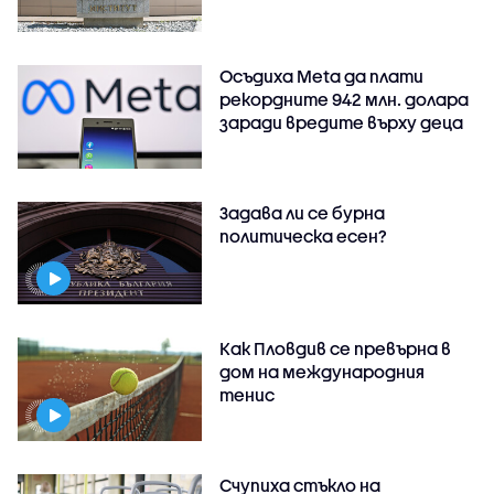
Осъдиха Meta да плати
рекордните 942 млн. долара
заради вредите върху деца
Задава ли се бурна
политическа есен?
Как Пловдив се превърна в
дом на международния
тенис
Счупиха стъкло на