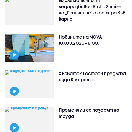
Емблематичният
ледоразбивач Arctic Sunrise
на „Грийнпийс” акостира във
Варна
Новините на NOVA
(07.08.2026 - 8.00)
Хърватски остров предлага
езда в морето
Променя ли се пазарът на
труда