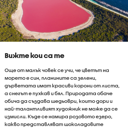
Вижте кои са те
Още от малък човек се учи, че цветът на
морето е син, планините са зелени,
дърветата имат красиви корони от листа,
а снегът е пухкав и бял. Природата обаче
обича да създава шедьоври, които дори и
най-талантливият художник не може да се
измисли. Къде се намира розовото езеро,
какво представляват шоколадовите