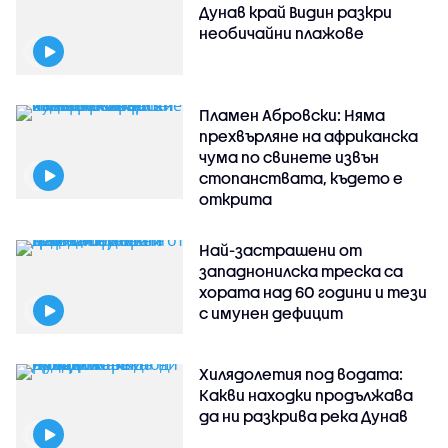
Дунав край Видин разкри
необичайни плажове
Пламен Абровски: Няма
прехвърляне на африканска
чума по свинете извън
стопанствата, където е
открита
Най-застрашени от
западнонилска треска са
хората над 60 години и тези
с имунен дефицит
Хилядолетия под водата:
Какви находки продължава
да ни разкрива река Дунав