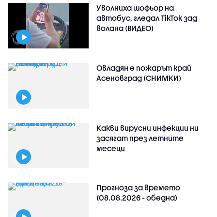
Уволниха шофьор на
автобус, гледал TikTok зад
волана (ВИДЕО)
Овладян е пожарът край
Асеновград (СНИМКИ)
Какви вирусни инфекции ни
засягат през летните
месеци
Прогноза за времето
(08.08.2026 - обедна)