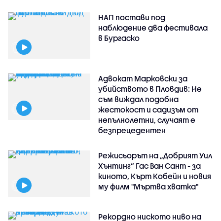
НАП постави под
наблюдение два фестивала
в Бургаско
Адвокат Марковски за
убийството в Пловдив: Не
съм виждал подобна
жестокост и садизъм от
непълнолетни, случаят е
безпрецедентен
Режисьорът на „Добрият Уил
Хънтинг“ Гас Ван Сант - за
киното, Кърт Кобейн и новия
му филм "Мъртва хватка"
Рекордно ниското ниво на