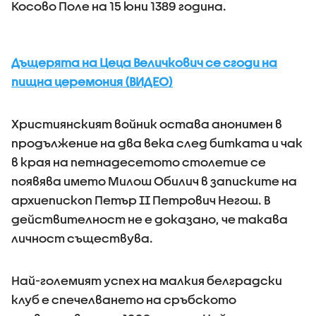
Косово Поле на 15 юни 1389 година.
Дъщерята на Цеца Величкович се сгоди на
пищна церемония (ВИДЕО)
Християнският войник остава анонимен в
продължение на два века след битката и чак
в края на петнадесетото столетие се
появява името Милош Обилич в записките на
архиепископ Петър II Петрович Негош. В
действителност не е доказано, че такава
личност съществува.
Най-големият успех на малкия белградски
клуб е спечелването на сръбското