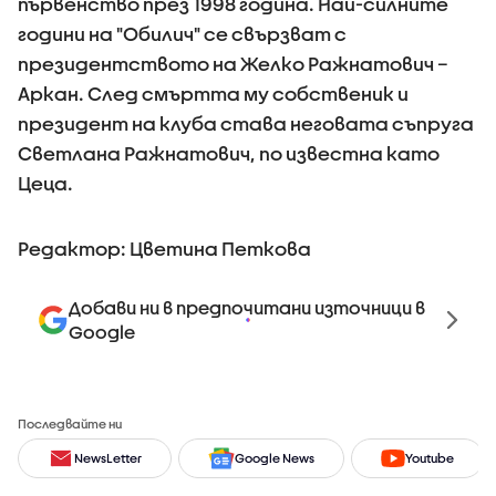
първенство през 1998 година. Най-силните
години на "Обилич" се свързват с
президентството на Желко Ражнатович –
Аркан. След смъртта му собственик и
президент на клуба става неговата съпруга
Светлана Ражнатович, по известна като
Цеца.
Редактор: Цветина Петкова
Добави ни в предпочитани източници в
Google
Последвайте ни
NewsLetter
Google News
Youtube