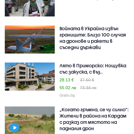
Войната в Украйна извън
границите: Близо 100 случая
на дронове и ракети в
съседни държави
Лято в Приморско: Нощувка
със закуска, с въз..
28.13 €
37.50 €
55.02 лв
73.34 лв
Grabo.bg
„Когато гръмна, се чу силно“:
Жители в района на Кардам
с разказ от мястото на
падналия дрон