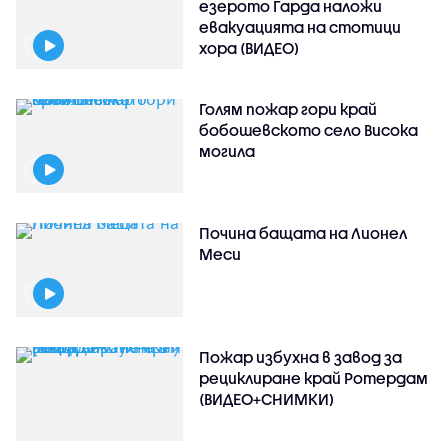
езерото Гарда наложи
евакуацията на стотици
хора (ВИДЕО)
Голям пожар гори край
бобошевското село Висока
могила
Почина бащата на Лионел
Меси
Пожар избухна в завод за
рециклиране край Ротердам
(ВИДЕО+СНИМКИ)