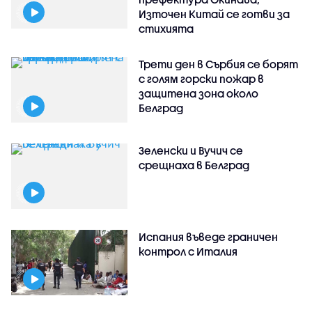
Източен Китай се готви за
стихията
Трети ден в Сърбия се борят
с голям горски пожар в
защитена зона около
Белград
Зеленски и Вучич се
срещнаха в Белград
Испания въведе граничен
контрол с Италия