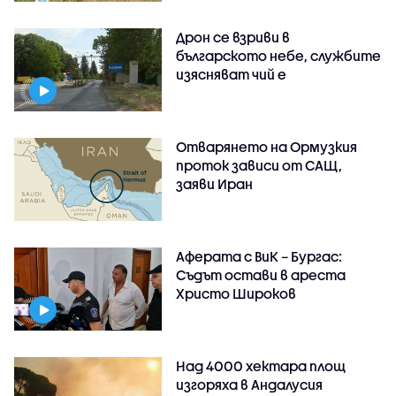
Дрон се взриви в
българското небе, службите
изясняват чий е
Отварянето на Ормузкия
проток зависи от САЩ,
заяви Иран
Аферата с ВиК – Бургас:
Съдът остави в ареста
Христо Широков
Над 4000 хектара площ
изгоряха в Андалусия