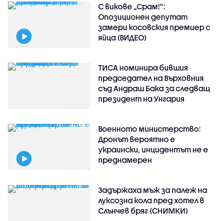
С викове „Срам!“:
Опозиционен депутат
замери косовския премиер с
яйца (ВИДЕО)
ТИСА номинира бившия
председател на Върховния
съд Андраш Бака за следващ
президент на Унгария
Военното министерство:
Дронът вероятно е
украински, инцидентът не е
преднамерен
Задържаха мъж за палеж на
луксозна кола пред хотел в
Слънчев бряг (СНИМКИ)