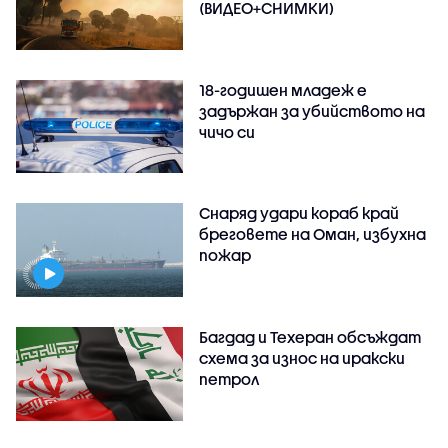
(ВИДЕО+СНИМКИ)
18-годишен младеж е
задържан за убийството на
чичо си
Снаряд удари кораб край
бреговете на Оман, избухна
пожар
Багдад и Техеран обсъждат
схема за износ на иракски
петрол