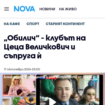
НОВИНИ
НА ЖИВО
НА КАФЕ
СПОРТ
СТАРИЯТ КОНТИНЕНТ
„Обилич“ - клубът на
Цеца Величкович и
съпруга ѝ
17 октомври 2024 23:00