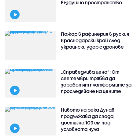
въздушно пространство
Пожар в рафинерия в руския
Краснодарски край след
украински удар с дронове
„Справедлива цена“: От
септември трябва да
заработят платформите за
проследяване на цените
Нивото на река Дунав
продължава да спада,
достигна 109 см под
условната нула