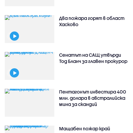
Два пожара горят в област
Хасково
Сенатът на САЩ утвърди
Тод Бланч за главен прокурор
Пентагонът инвестира 400
млн. долара в австралийска
мина за скандий
Мащабен пожар край