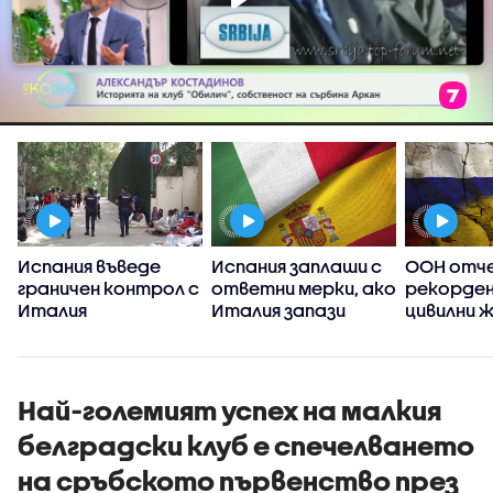
Испания въведе
Испания заплаши с
ООН отч
граничен контрол с
ответни мерки, ако
рекорден
Италия
Италия запази
цивилни 
граничния контрол
Украйна о
между двете
насам
държави
Най-големият успех на малкия
белградски клуб е спечелването
на сръбското първенство през