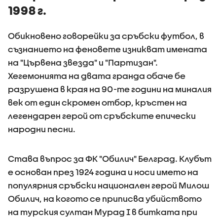
1998 г.
Обикновено говорейки за сръбски футбол, в
съзнанието на феновете изникват имената
на "Цървена звезда" и "Партизан".
Хегемонията на двата гранда обаче бе
разрушена в края на 90-те години на миналия
век от един скромен отбор, кръстен на
легендарен герой от сръбските епически
народни песни.
Става въпрос за ФК "Обилич" Белград. Клубът
е основан през 1924 година и носи името на
популярния сръбски национален герой Милош
Обилич, на когото се приписва убийството
на турския султан Мурад I в битката при