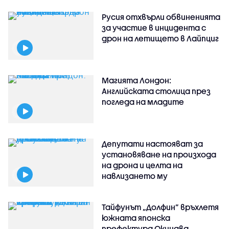
Русия отхвърли обвиненията
за участие в инцидента с
дрон на летището в Лайпциг
Магията Лондон:
Английската столица през
погледа на младите
Депутати настояват за
установяване на произхода
на дрона и целта на
навлизането му
Тайфунът „Долфин” връхлетя
южната японска
префектура Окинава,