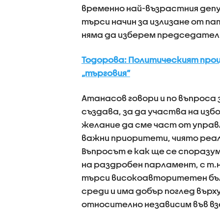
временно най-възрастния депут
търси начин за излизане от па
няма да изберем председател 
Тодорова: Политическият проц
„търговия”
Атанасов говори и по въпроса 
създава, за да участва на изб
желание да сме част от упра
важни приоритети, чиято реа
Въпросът е как ще се споразу
на раздробен парламент, с т.
търси високоавторитетен бъл
среди и има добър поглед върх
относително независим във вз