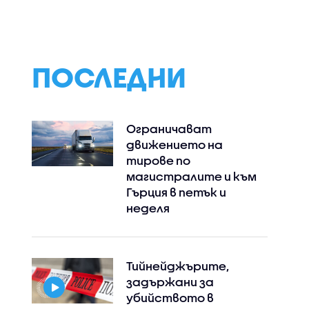
ославци
семейство
на интереси
ПОСЛЕДНИ
Ограничават
движението на
тирове по
магистралите и към
Гърция в петък и
неделя
Тийнейджърите,
задържани за
убийството в