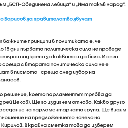
ъм „БСП-Обединена левица” и „Има такъв народ”.
ко Борисов за правителство звучат
т важните принципи в политиката е, че
изо 15 дни първата политическа сила не проведе
отърси подкрепа за каквото и да било. И сега
но среща с втората политическа сила не е
шат в писмото - среща след избор на
танасов.
во решение, което парламентът трябва да
дрей Цеков). Ще го издигнем отново. Какво друго
е заседание на парламентарната група. Ще видим
тношение на предложението начело на
Кирилов. В крайна сметка това да изберем