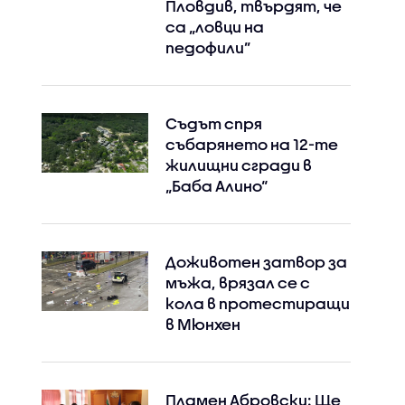
Пловдив, твърдят, че
са „ловци на
педофили”
Съдът спря
събарянето на 12-те
жилищни сгради в
„Баба Алино“
Доживотен затвор за
мъжа, врязал се с
кола в протестиращи
в Мюнхен
Пламен Абровски: Ще