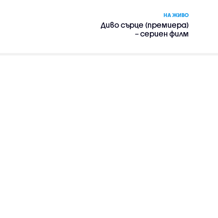
НА ЖИВО
Диво сърце (премиера)
– сериен филм