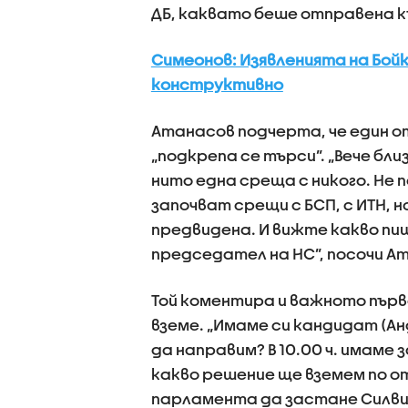
ДБ, каквато беше отправена к
Симеонов: Изявленията на Бой
конструктивно
Атанасов подчерта, че един о
„подкрепа се търси”. „Вече бл
нито една среща с никого. Не п
започват срещи с БСП, с ИТН, 
предвидена. И вижте какво пи
председател на НС”, посочи А
Той коментира и важното пър
вземе. „Имаме си кандидат (Ан
да направим? В 10.00 ч. имам
какво решение ще вземем по о
парламента да застане Силви 