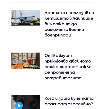
Дронът с експлозив на
летището в Лайпциг е
бил открит до
самолет с военни
боеприпаси
От 9 август
приключва двойното
етикетиране - какво
се променя за
потребителите
Кога и защо кучетата
Instagram
Facebook
реагират агресивно?