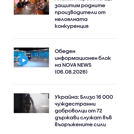
защитим родните
производители от
нелоялната
конкуренция
Обеден
информационен блок
на NOVA NEWS
(06.08.2026)
Украйна: Близо 16 000
чуждестранни
доброволци от 72
държави служат във
въоръжените сили