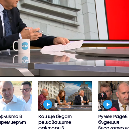
нфликта в
Кои ще бъдат
Румен Радев
 Премиерът
решаващите
бъдещия
фактори в
високотехн