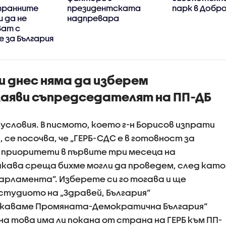
транните
президентската
парк в Добр
 да не
надпревара
ват с
 за България
и днес няма да изберем
заяви съпредседателят на ПП-ДБ
и условия. В писмото, което г-н Борисов изпрати
 се посочва, че „ГЕРБ-СДС е в готовност за
 приоритети в първите три месеца на
акава среща бихме могли да проведем, след като
арламента”. Изберете си го тогава и ще
 студиото на „Здравей, България”
жаваме Промяната-Демократична България“
а това има ли покана от страна на ГЕРБ към ПП-