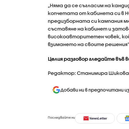
„Няма да се съгласим на канд
копчетата от кабинета си в НС
предизборната си кампания м
съставяне на кабинет и зато
високоавторитетен човек, ко
взимането на своите решения”
Целия разговор гледайте във 
Редактор: Станимира Шикова
Добави ни в предпочитани и
Последвайте ни
NewsLetter