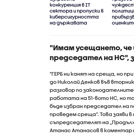
вания към
конкуренция в IT
чуждес
нета „Радев“
сектора и пропуски в
политици
киберсигурността
прибърз
на държавата
оценките
"Имам усещането, че 
председател на НС", 
"ГЕРБ ни канят на среща, но пр
до Николай Денков във вторник,
разговор по законодателните
работата на 51-вото НС, но т
бъде избран председател на п
проведем среща”. Това заяви в
съпредседателят на „Продъл
Атанас Атанасов в коментар н