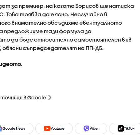
идат за премиер, на когото Борисов ще натиска
. Това трябва да е ясно. Неслучайно в
ного внимателно обсъдихме евентуалното
ва предложихме тази формула за
йто да бъде относително самостоятелен във
, обясни съпредседателят на ПП-ДБ.
видеото.
зточници в Google
Google News
Youtube
Viber
TikTok