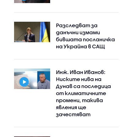
Разследват за
данъчни измами
бившата посланичка
на Украйна в САЩ
Инж. Иван Иванов:
Ниските нива на
Дунав са последица
от климатичните
промени, такива
явления ще
зачестяват