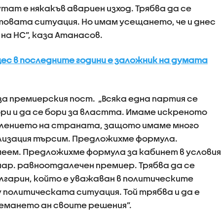
ат е някакъв авариен изход. Трябва да се
товата ситуация. Но имам усещането, че и днес
на НС”, каза Атанасов.
ес в последните години е заложник на думата
за премиерския пост. „Всяка една партия се
ори и да се бори за властта. Имаме искреното
влението на страната, защото имаме много
лизация търсим. Предложихме формула.
меем. Предложихме формула за кабинет в условия
нар. равноотдалечен премиер. Трябва да се
гарин, който е уважаван в политическите
у политическата ситуация. Той трябва и да е
емането ан своите решения”.