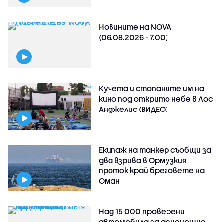
Новините на NOVA
(06.08.2026 - 7.00)
Кучета и стопаните им на
кино под открито небе в Лос
Анджелис (ВИДЕО)
Екипаж на танкер съобщи за
два взрива в Ормузкия
проток край бреговете на
Оман
Над 15 000 проверени
автомобила за денонощие,