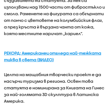
създаването на статуята. За нея са
използвани над 1500 части от фибростъкло и
смола. Раменете на фигурата са обгърнати
от пончо с цветовете на колумбийския флаг,
а през кръста ѝ вързана чанта от кожа,
която местните наричат „кариел”.
РЕКОРД: Американец отгледа най-тежката
тиква в света (ВИДЕО)
Целта на мащабния творчески проект е да
насърчи туризма в региона. Освен това
статуята е номинирана за Книгата на Гинес
за най-голямата 3D скулптура в Латинска
Америка.