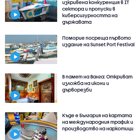
изкривена конкуренция в IT
сектора и пропуски в
киберсигурността на
държавата
Поморие посреща първото
издание на Sunset Port Festival
В памет на Ванга: Откриват
изложба на икони и
дърворезби
Къде е България на картата
на международния трафик и
производство на наркотици