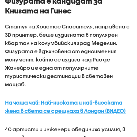
Фигурата е кандидат за
Книгата на Гинес
Статуя на Христос Спасителя, направена с
3D принтер, беше издигната в популярен
квартал на колумбийския град Меделин.
Фигурата е вдъхновена от едноименния
монумент, който се издига над Рио де
Жанейро и е една от популярните
туристически дестинации в световен
мащаб.
На чаша чай: Най-ниската и най-високата
жена в света се срещнаха в Лондон (ВИДЕО)
40 артисти и инженери обединиха усилия, в