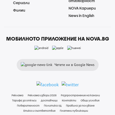
отговорност
Сериали
NOVA Кариери
Филми
News in English
МОБИЛНОТО ПРИЛОЖЕНИЕ НА NOVA.BG
Четете ни в Google News
Реклама
Реклама избори 2026
Разпространение на канали
Тарифа за откъси
Доставчици
Контакти
Общи условия
Поверителност
Политика ЛД
Правила за ползване
Етика и съответствие
Платени публикации