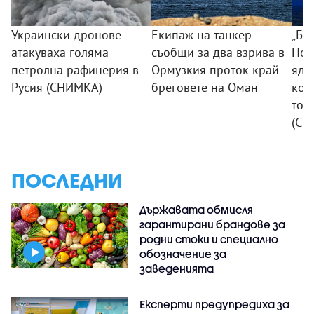
Украински дронове
Екипаж на танкер
„Бо
атакуваха голяма
съобщи за два взрива в
Пот
петролна рафинерия в
Ормузкия проток край
ядр
Русия (СНИМКА)
бреговете на Оман
коя
ток
(СН
ПОСЛЕДНИ
Държавата обмисля
гарантирани брандове за
родни стоки и специално
обозначение за
заведенията
Експерти предупредиха за