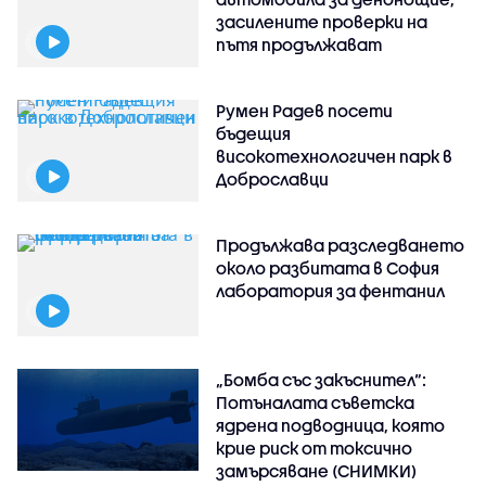
засилените проверки на
пътя продължават
Румен Радев посети
бъдещия
високотехнологичен парк в
Доброславци
Продължава разследването
около разбитата в София
лаборатория за фентанил
„Бомба със закъснител“:
Потъналата съветска
ядрена подводница, която
крие риск от токсично
замърсяване (СНИМКИ)