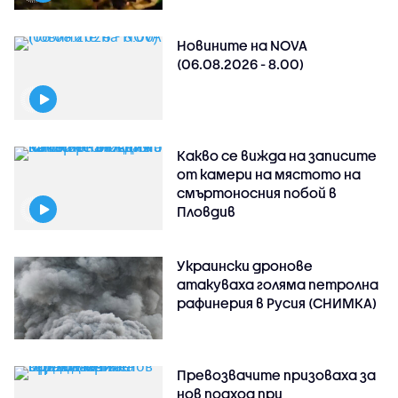
Новините на NOVA
(06.08.2026 - 8.00)
Какво се вижда на записите
от камери на мястото на
смъртоносния побой в
Пловдив
Украински дронове
атакуваха голяма петролна
рафинерия в Русия (СНИМКА)
Превозвачите призоваха за
нов подход при