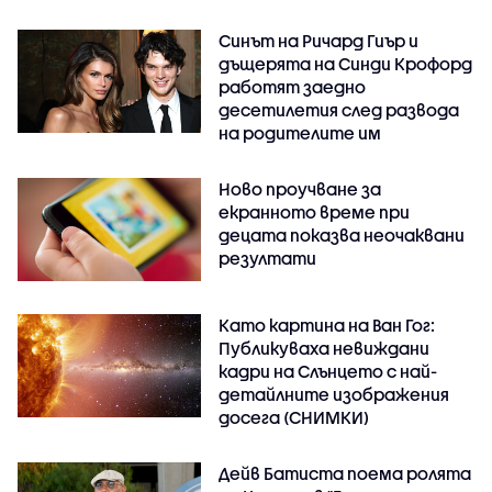
Синът на Ричард Гиър и
дъщерята на Синди Крофорд
работят заедно
десетилетия след развода
на родителите им
Ново проучване за
екранното време при
децата показва неочаквани
резултати
Като картина на Ван Гог:
Публикуваха невиждани
кадри на Слънцето с най-
детайлните изображения
досега (СНИМКИ)
Дейв Батиста поема ролята