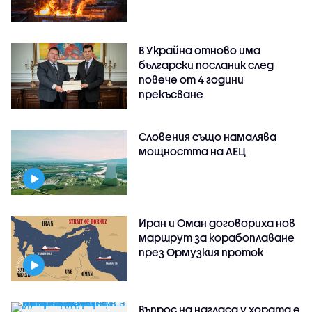
В Украйна отново има
български посланик след
повече от 4 години
прекъсване
Словения също намалява
мощността на АЕЦ
Иран и Оман договориха нов
маршрут за корабоплаване
през Ормузкия проток
Въпрос на нагласа у хората е