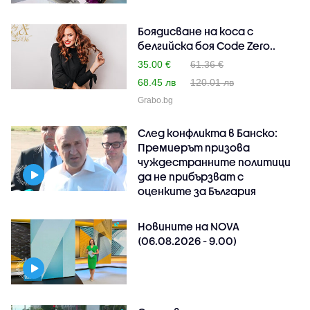
Боядисване на коса с
белгийска боя Code Zero..
35.00 €
61.36 €
68.45 лв
120.01 лв
Grabo.bg
След конфликта в Банско:
Премиерът призова
чуждестранните политици
да не прибързват с
оценките за България
Новините на NOVA
(06.08.2026 - 9.00)