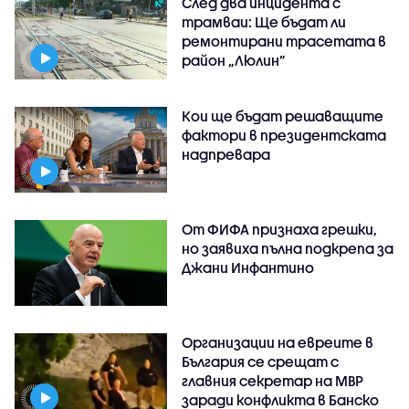
След два инцидента с
трамваи: Ще бъдат ли
ремонтирани трасетата в
район „Люлин”
Кои ще бъдат решаващите
фактори в президентската
надпревара
От ФИФА признаха грешки,
но заявиха пълна подкрепа за
Джани Инфантино
Организации на евреите в
България се срещат с
главния секретар на МВР
заради конфликта в Банско