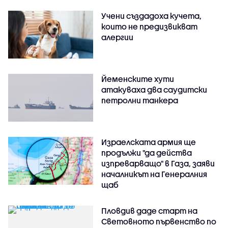
Учени създадоха кучета,
които не предизвикват
алергии
Йеменските хути
атакуваха два саудитски
петролни танкера
Израелската армия ще
продължи "да действа
изпреварващо" в Газа, заяви
началникът на Генералния
щаб
Пловдив даде старт на
Световното първенство по