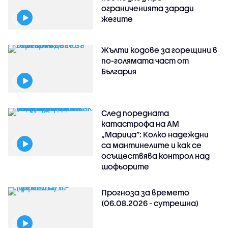
ограниченията заради
жегите
Жълти кодове за горещини в
по-голямата част от
България
След поредната
катастрофа на АМ
„Марица”: Колко надеждни
са мантинелите и как се
осъществява контрол над
шофьорите
Прогноза за времето
(06.08.2026 - сутрешна)