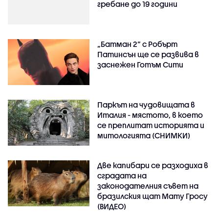
гребане до 19 години
„Батман 2“ с Робърт
Патинсън ще се развива в
заснежен Готъм Сити
Паркът на чудовищата в
Италия - мястото, в което
се преплитат историята и
митологията (СНИМКИ)
Две капибари се разходиха в
сградата на
законодателния съвет на
бразилския щат Мату Гросу
(ВИДЕО)