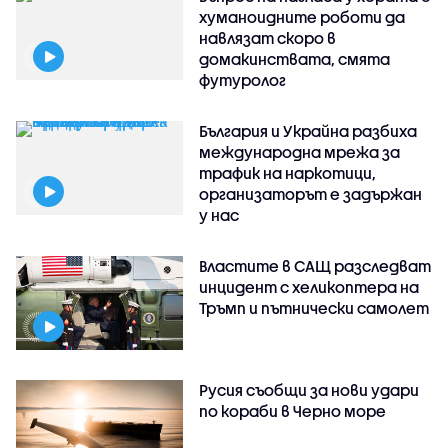
хуманоидните роботи да
навлязат скоро в
домакинствата, смята
футуролог
България и Украйна разбиха
международна мрежа за
трафик на наркотици,
организаторът е задържан
у нас
Властите в САЩ разследват
инцидент с хеликоптера на
Тръмп и пътнически самолет
Русия съобщи за нови удари
по кораби в Черно море