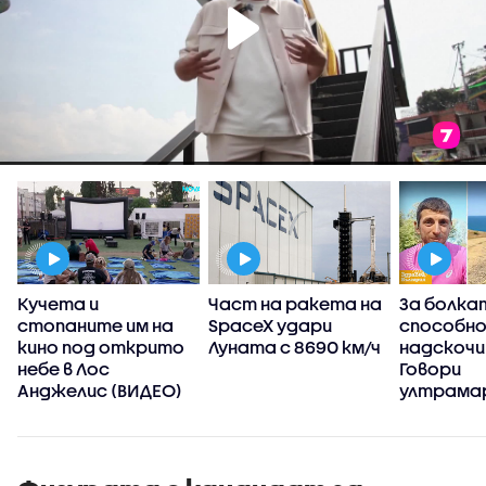
Кучета и
Част на ракета на
За болка
стопаните им на
SpaceX удари
способн
а
кино под открито
Луната с 8690 км/ч
надскочи
д
небе в Лос
Говори
Анджелис (ВИДЕО)
ултрама
пробягал
Стара пл