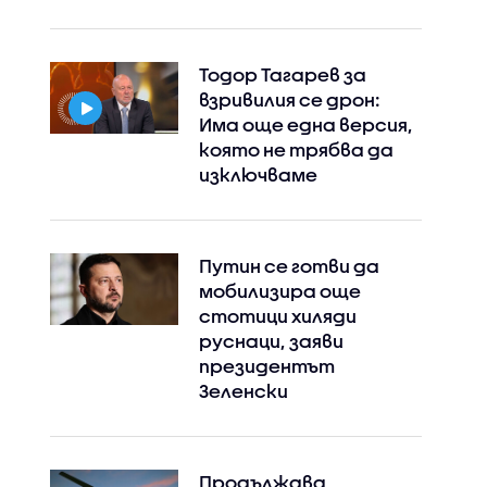
Тодор Тагарев за
взривилия се дрон:
Има още една версия,
която не трябва да
изключваме
Путин се готви да
мобилизира още
стотици хиляди
руснаци, заяви
президентът
Зеленски
Продължава