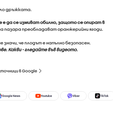
оло дръжката.
 е да се измиват обилно, защото се опират в
а на пазара преобладават оранжерийни ягоди.
е значи, че плодът е напълно безопасен.
е. Какви - гледайте във видеото.
зточници в Google
Google News
Youtube
Viber
TikTok