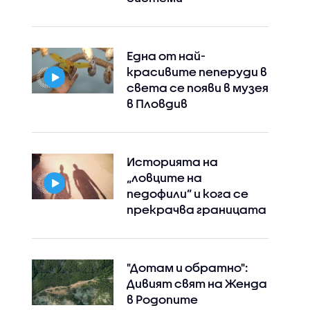
Една от най-
красивите пеперуди в
света се появи в музея
в Пловдив
Историята на
„ловците на
педофили” и кога се
прекрачва границата
Instagram
Facebook
"Дотам и обратно":
Дивият свят на Женда
в Родопите