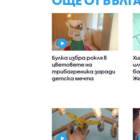
ОЩЕ ОТ БЪЛГ
Булка избра рокля в
Хи
цветовете на
ил
трибагреника заради
ба
детска мечта
Же