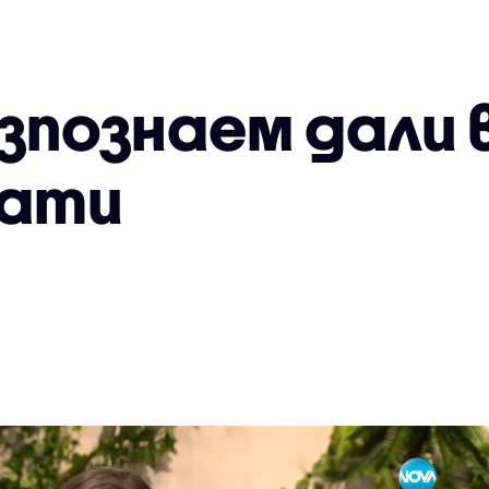
зпознаем дали 
рати