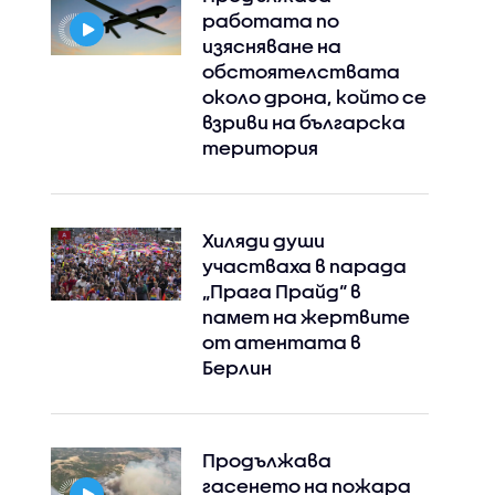
работата по
изясняване на
обстоятелствата
около дрона, който се
взриви на българска
територия
Хиляди души
участваха в парада
„Прага Прайд“ в
памет на жертвите
от атентата в
Берлин
Продължава
гасенето на пожара