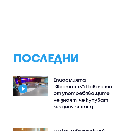
тици
Стотици балони с
Магията Лондон
ха
горещ въздух
Английската
в една от
полетяха в небето
столица през
те
над Бристол (ВИДЕО)
погледа на мла
ропа
ПОСЛЕДНИ
Епидемията
„Фентанил”: Повечето
от употребяващите
не знаят, че купуват
мощния опиоид