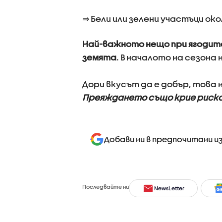
⇒ Бели или зелени участъци ок
Най-важното нещо при ягодите
земята
. В началото на сезон
Дори вкусът да е добър, това н
Преяждането също крие рисков
Добави ни в предпочитани и
Последвайте ни
NewsLetter