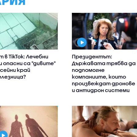
АРИЯ
т в TikTok: Лечебни
Президентът:
и опасни са "дивите"
Държавата трябва да
сейни край
подпомогне
лезница?
компаниите, които
произвеждат дронове
и антидрон системи