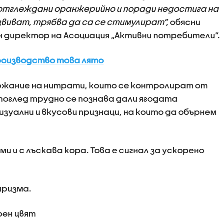
а отглеждани оранжерийно и поради недостига на
азвиват, трябва да са се стимулират”,
обясни
н директор на Асоциация „Активни потребители”.
роизводство това лято
ржание на нитрати, които се контролират от
поглед трудно се познава дали ягодата
зуални и вкусови признаци, на които да обърнем
и и с лъскава кора. Това е сигнал за ускорено
иризма.
рен цвят