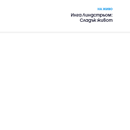
НА ЖИВО
Инга Линдстрьом:
Сладък живот