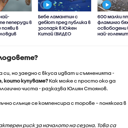
най-
Бебе ламантин с
600 малки п
е пеперуди в
дебют пред публика в
фламинго бя
 появи в
зоопарк в Южен
освободени 
Пловдив
Китай (ВИДЕО
най-големи
колонии в Ев
(ВИДЕО)
плодовете?
 си, но заедно с вкуса идват и съмненията -
, които купуваме?
Как може с просто око да
ологично чиста - разказва Юлиян Стоянов.
чно слънце се компенсира с торове – понякога в
ктерен риск за началото на сезона. Това са