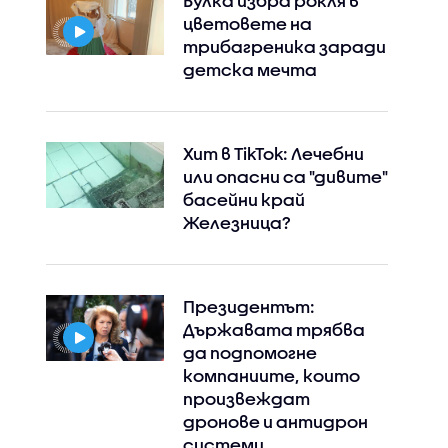
Булка избра рокля в
цветовете на
трибагреника заради
детска мечта
Хит в TikTok: Лечебни
или опасни са "дивите"
басейни край
Железница?
Президентът:
Държавата трябва
да подпомогне
компаниите, които
произвеждат
дронове и антидрон
системи