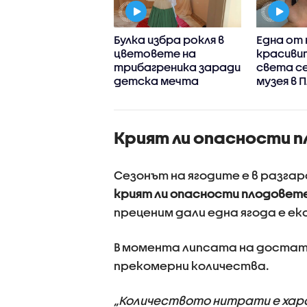
водораслите се
Булка избра рокля в
Една от 
ръщат в
цветовете на
красивит
риал за
трибагреника заради
света се
ация на жилища
детска мечта
музея в 
Крият ли опасности 
Сезонът на ягодите е в разгара
крият ли опасности плодовете
преценим дали една ягода е ек
В момента липсата на достатъ
прекомерни количества.
„Количеството нитрати е хара