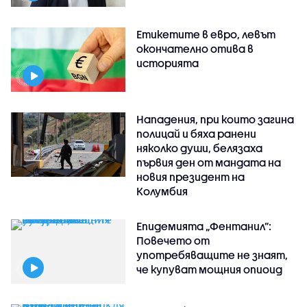
Етикетите в евро, левът
окончателно отива в
историята
Нападения, при които загина
полицай и бяха ранени
няколко души, белязаха
първия ден от мандата на
новия президент на
Колумбия
Епидемията „Фентанил”:
Повечето от
употребяващите не знаят,
че купуват мощния опиоид