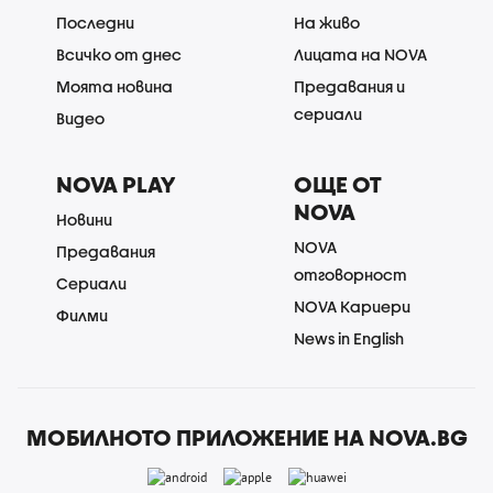
Последни
На живо
Всичко от днес
Лицата на NOVA
Моята новина
Предавания и
сериали
Видео
NOVA PLAY
ОЩЕ ОТ
NOVA
Новини
NOVA
Предавания
отговорност
Сериали
NOVA Кариери
Филми
News in English
МОБИЛНОТО ПРИЛОЖЕНИЕ НА NOVA.BG