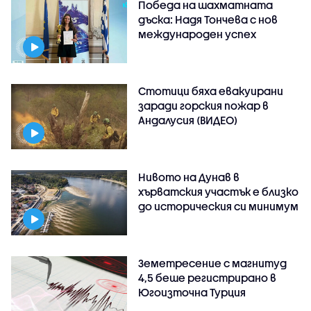
Победа на шахматната
дъска: Надя Тончева с нов
международен успех
Стотици бяха евакуирани
заради горския пожар в
Андалусия (ВИДЕО)
Нивото на Дунав в
хърватския участък е близко
до историческия си минимум
Земетресение с магнитуд
4,5 беше регистрирано в
Югоизточна Турция