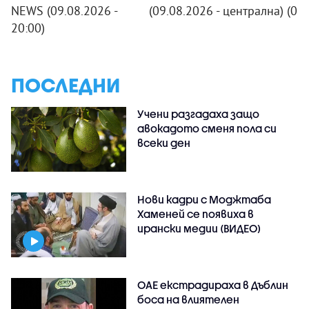
NEWS (09.08.2026 -
(09.08.2026 - централна)
(09
20:00)
ПОСЛЕДНИ
Учени разгадаха защо
авокадото сменя пола си
всеки ден
Нови кадри с Моджтаба
Хаменей се появиха в
ирански медии (ВИДЕО)
ОАЕ екстрадираха в Дъблин
боса на влиятелен