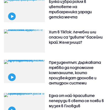
Булка избра рокля в
цветовете на
трибагреника заради
детска мечта
Хит в TikTok: Лечебни или
опасни са "дивите" басейни
край Железница?
Президентът: Държавата
трябва да подпомогне
компаниите, които
произвеждат дронове и
антидрон системи
Една от най-красивите
пеперуди в света се появи в
музея в Пловдив