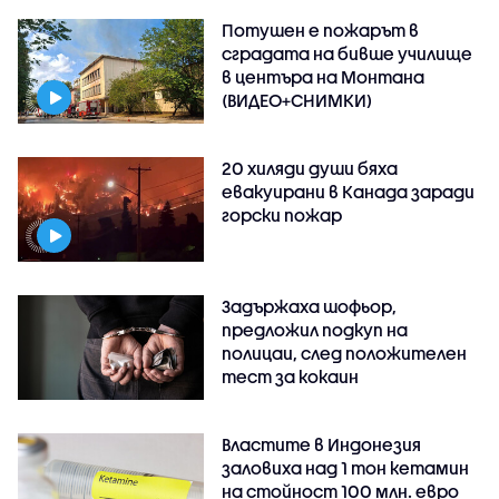
Потушен е пожарът в
сградата на бивше училище
в центъра на Монтана
(ВИДЕО+СНИМКИ)
20 хиляди души бяха
евакуирани в Канада заради
горски пожар
Задържаха шофьор,
предложил подкуп на
полицаи, след положителен
тест за кокаин
Властите в Индонезия
заловиха над 1 тон кетамин
на стойност 100 млн. евро