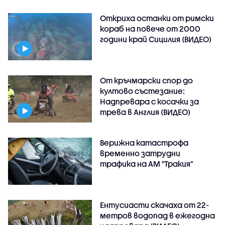
Откриха останки от римски
кораб на повече от 2000
години край Сицилия (ВИДЕО)
От кръчмарски спор до
култово състезание:
Надпревара с косачки за
трева в Англия (ВИДЕО)
Верижна катастрофа
временно затрудни
трафика на АМ "Тракия"
Ентусиасти скачаха от 22-
метров водопад в ежегодна