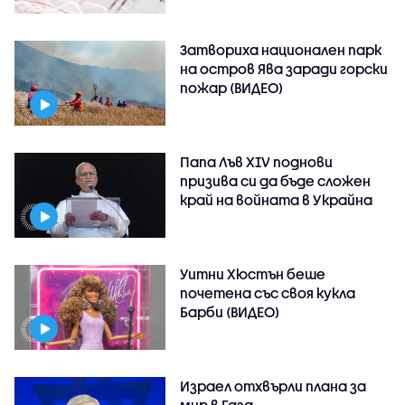
Затвориха национален парк
на остров Ява заради горски
пожар (ВИДЕО)
Папа Лъв XIV поднови
призива си да бъде сложен
край на войната в Украйна
Уитни Хюстън беше
почетена със своя кукла
Барби (ВИДЕО)
Израел отхвърли плана за