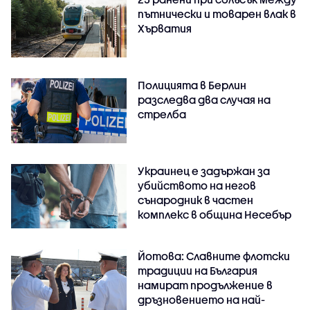
пътнически и товарен влак в
Хърватия
Полицията в Берлин
разследва два случая на
стрелба
Украинец е задържан за
убийството на негов
сънародник в частен
комплекс в община Несебър
Йотова: Славните флотски
традиции на България
намират продължение в
дръзновението на най-