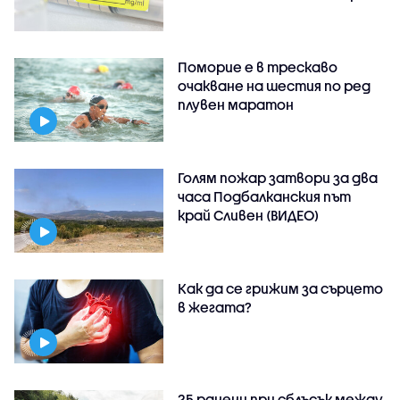
Поморие е в трескаво
очакване на шестия по ред
плувен маратон
Голям пожар затвори за два
часа Подбалканския път
край Сливен (ВИДЕО)
Как да се грижим за сърцето
в жегата?
25 ранени при сблъсък между