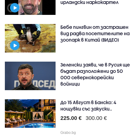
ирландски наркокартел
Бебе пингвин от застрашен
вид радва посетителите на
зоопарк в Китай (ВИДЕО)
Зеленски заяви, че в Русия ще
бъдат разположени до 50
000 севернокорейски
войници
До 15 Август в Банско: 4
нощувки със закуски..
225.00 €
300.00 €
Grabo.bg