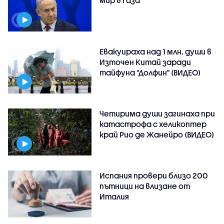
мир в Газа
Евакуираха над 1 млн. души в
Източен Китай заради
тайфуна "Долфин" (ВИДЕО)
Четирима души загинаха при
катастрофа с хеликоптер
край Рио де Жанейро (ВИДЕО)
Испания провери близо 200
пътници на влизане от
Италия