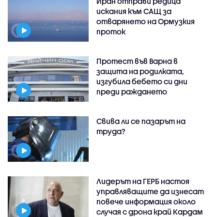
Иран отправи редица
искания към САЩ за
отварянето на Ормузкия
проток
Протест във Варна в
защита на родилката,
изгубила бебето си дни
преди раждането
Свива ли се пазарът на
труда?
Лидерът на ГЕРБ настоя
управляващите да изнесат
повече информация около
случая с дрона край Кардам