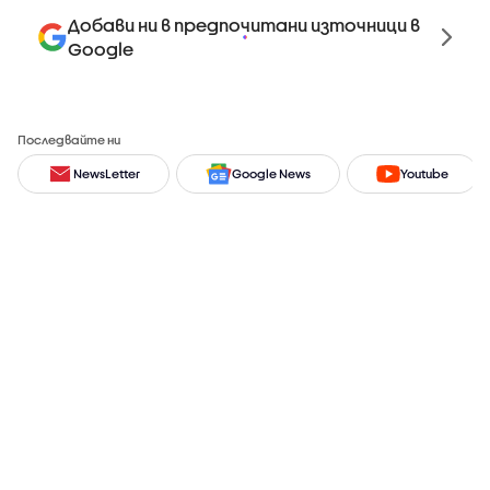
Добави ни в предпочитани източници в
Google
Последвайте ни
NewsLetter
Google News
Youtube