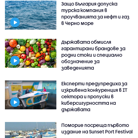
Защо България допуска
турска компания в
проучванията за нефт и газ
в Черно море
Държавата обмисля
гарантирани брандове за
родни стоки и специално
обозначение за
заведенията
Експерти предупредиха за
изкривена конкуренция в IT
сектора и пропуски в
киберсигурността на
държавата
Поморие посреща първото
издание на Sunset Port Festival