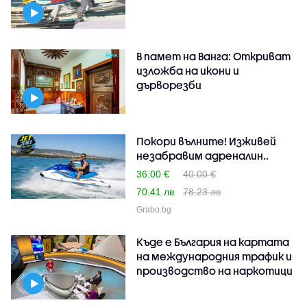
В памет на Ванга: Откриват
изложба на икони и
дърворезби
Покори вълните! Изживей
незабравим адреналин..
36.00 €
40.00 €
70.41 лв
78.23 лв
Grabo.bg
Къде е България на картата
на международния трафик и
производство на наркотици