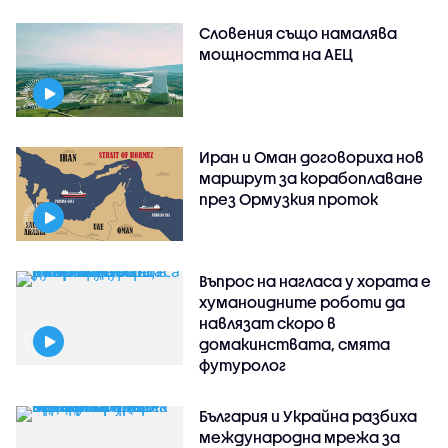
Словения също намалява
мощността на АЕЦ
Иран и Оман договориха нов
маршрут за корабоплаване
през Ормузкия проток
Въпрос на нагласа у хората е
хуманоидните роботи да
навлязат скоро в
домакинствата, смята
футуролог
България и Украйна разбиха
международна мрежа за