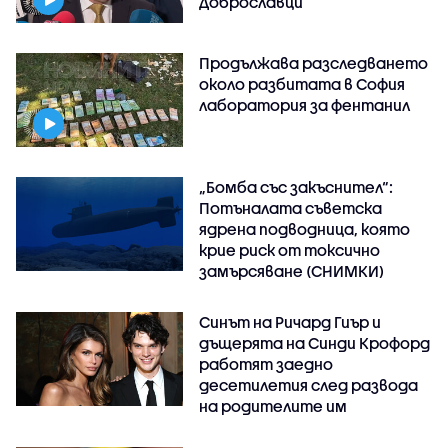
Доброславци
Продължава разследването
около разбитата в София
лаборатория за фентанил
„Бомба със закъснител“:
Потъналата съветска
ядрена подводница, която
крие риск от токсично
замърсяване (СНИМКИ)
Синът на Ричард Гиър и
дъщерята на Синди Крофорд
работят заедно
десетилетия след развода
на родителите им