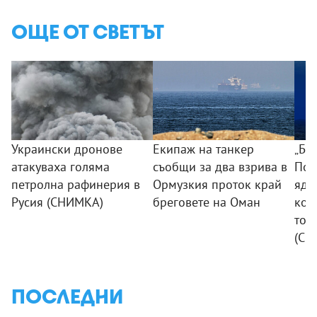
ОЩЕ ОТ СВЕТЪТ
Украински дронове
Екипаж на танкер
„Бо
атакуваха голяма
съобщи за два взрива в
Пот
петролна рафинерия в
Ормузкия проток край
ядр
Русия (СНИМКА)
бреговете на Оман
коя
ток
(СН
ПОСЛЕДНИ