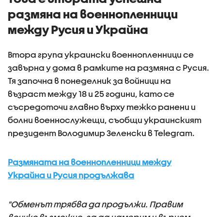
размяна на военнопленници
между Русия и Украйна
Втора група украински военнопленници се
завърна у дома в рамките на размяна с Русия.
Тя започна в понеделник за войници на
възраст между 18 и 25 години, като се
съсредоточи главно върху тежко ранени и
болни военнослужещи, съобщи украинският
президент Володимир Зеленски в Telegram.
Размяната на военнопленници между
Украйна и Русия продължава
"Обменът трябва да продължи. Правим