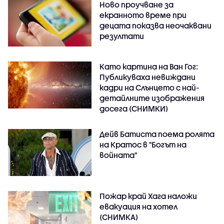
Ново проучване за
екранното време при
децата показва неочаквани
резултати
Като картина на Ван Гог:
Публикуваха невиждани
кадри на Слънцето с най-
детайлните изображения
досега (СНИМКИ)
Дейв Батиста поема ролята
на Кратос в "Богът на
войната"
Пожар край Хага наложи
евакуация на хотел
(СНИМКА)