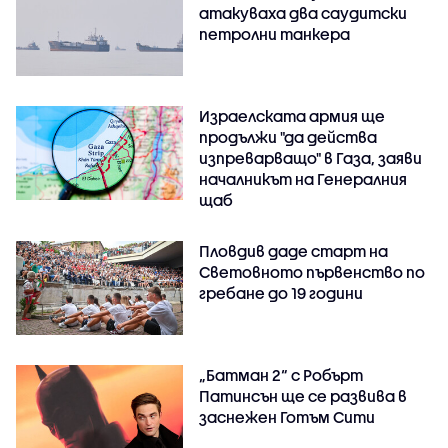
атакуваха два саудитски
петролни танкера
Израелската армия ще
продължи "да действа
изпреварващо" в Газа, заяви
началникът на Генералния
щаб
Пловдив даде старт на
Световното първенство по
гребане до 19 години
„Батман 2“ с Робърт
Патинсън ще се развива в
заснежен Готъм Сити