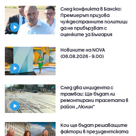
След конфликта в Банско:
Премиерът призова
чуждестранните политици
да не прибързват с
оценките за България
Новините на NOVA
(06.08.2026 - 9.00)
След два инцидента с
трамваи: Ще бъдат ли
ремонтирани трасетата в
район „Люлин”
Кои ще бъдат решаващите
фактори в президентската