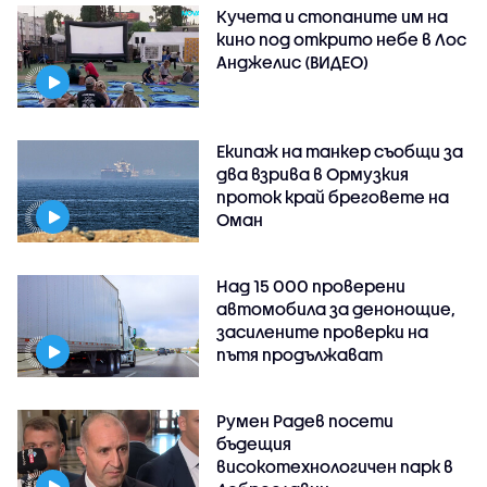
Кучета и стопаните им на
кино под открито небе в Лос
Анджелис (ВИДЕО)
Екипаж на танкер съобщи за
два взрива в Ормузкия
проток край бреговете на
Оман
Над 15 000 проверени
автомобила за денонощие,
засилените проверки на
пътя продължават
Румен Радев посети
бъдещия
високотехнологичен парк в