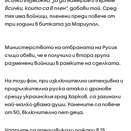
всичко възможно, за да намерим и върнем
всички, които са в плен"
, добави той. Сред
тях има войници, пленени преди повече от
три години в битката за Мариупол.
Министерството на отбраната на Русия
също обяви, че е получило и втора група
разменени войници в рамките на сделката.
На този фон, при изключително интензивна и
продължителна руска атака с дронове
срещу украинския град Харков, са загинали
най-малко двама души. Ранените са повече
от 50, включително пет деца.
Ударите са предизвикали пожари в 15