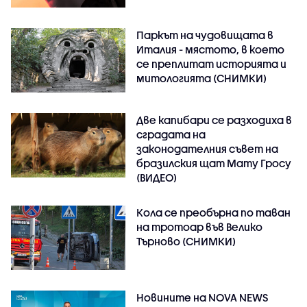
Паркът на чудовищата в
Италия - мястото, в което
се преплитат историята и
митологията (СНИМКИ)
Две капибари се разходиха в
сградата на
законодателния съвет на
бразилския щат Мату Гросу
(ВИДЕО)
Кола се преобърна по таван
на тротоар във Велико
Търново (СНИМКИ)
Новините на NOVA NEWS