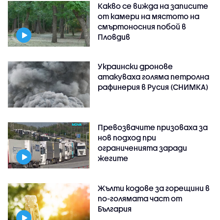
Какво се вижда на записите
от камери на мястото на
смъртоносния побой в
Пловдив
Украински дронове
атакуваха голяма петролна
рафинерия в Русия (СНИМКА)
Превозвачите призоваха за
нов подход при
ограниченията заради
жегите
Жълти кодове за горещини в
по-голямата част от
България