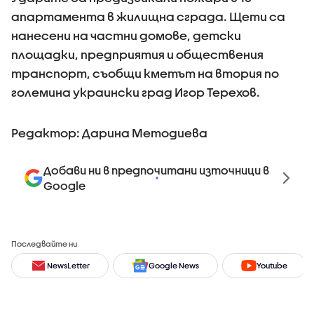
апартамента в жилищна сграда. Щети са
нанесени на частни домове, детски
площадки, предприятия и обществения
транспорт, съобщи кметът на втория по
големина украински град Игор Терехов.
Редактор: Дарина Методиева
Добави ни в предпочитани източници в
Google
Последвайте ни
NewsLetter
Google News
Youtube