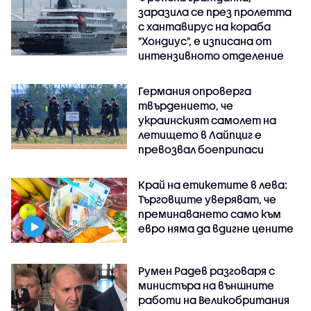
заразила се през пролетта
с хантавирус на кораба
"Хондиус", е изписана от
интензивното отделение
Германия опроверга
твърдението, че
украинският самолет на
летището в Лайпциг е
превозвал боеприпаси
Край на етикетите в лева:
Търговците уверяват, че
преминаването само към
евро няма да вдигне цените
Румен Радев разговаря с
министъра на външните
работи на Великобритания