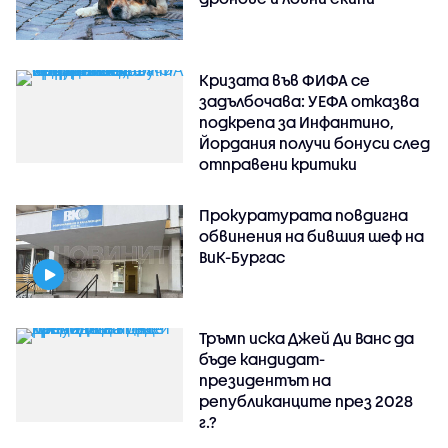
Кризата във ФИФА се
задълбочава: УЕФА отказва
подкрепа за Инфантино,
Йордания получи бонуси след
отправени критики
Прокуратурата повдигна
обвинения на бившия шеф на
ВиК-Бургас
Тръмп иска Джей Ди Ванс да
бъде кандидат-
президентът на
републиканците през 2028
г.?