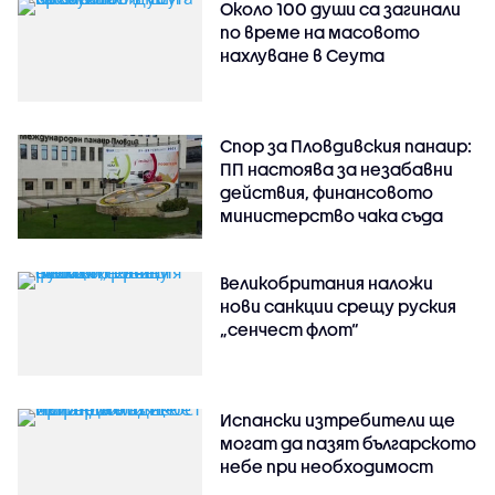
Около 100 души са загинали
по време на масовото
нахлуване в Сеута
Спор за Пловдивския панаир:
ПП настоява за незабавни
действия, финансовото
министерство чака съда
Великобритания наложи
нови санкции срещу руския
„сенчест флот“
Испански изтребители ще
могат да пазят българското
небе при необходимост