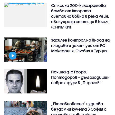
Откриха 200-килограмова
бомба от Втората
световна война в река Рейн,
евакуираха стотици в Кьолн
(СНИМКИ)
Засилен контрол на вноса на
плодове и зеленчуци от РС
Македония, Сърбия и Турция
Почина д-р Георги
Поптодоров – дългогодишен
неврохирург в „Пирогов“
„Екоравновесие“ издирва
бездомни кучета в София с
дронове и ловни екипи