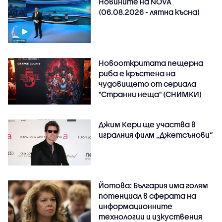
Новините на NOVA
(06.08.2026 - лятна късна)
Новооткритата пещерна
риба е кръстена на
чудовището от сериала
"Странни неща" (СНИМКИ)
Джим Кери ще участва в
игралния филм „Джетсънови“
Йотова: България има голям
потенциал в сферата на
информационните
технологии и изкуствения