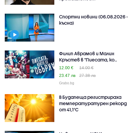
Спортни новини (06.08.2026 -
късна)
Филип Аврамов и Малин
Кръстев в "Пиесата, ко..
12.00 €
14.00 €
23.47 лв
27.38 лв
Grabo.bg
В Будапеща регистрираха
температуратурен рекорд
от 41,1°C