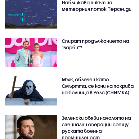
Наближава пикът на
метеорния поток Персеиди
Спират продължанието на
"Барби"?
Мъж, облечен като
Смъртта, се качи на покрива
на болница в Уелс (СНИМКА)
Зеленски обяви началото на
специални операции срещу
руската военна
промишленост