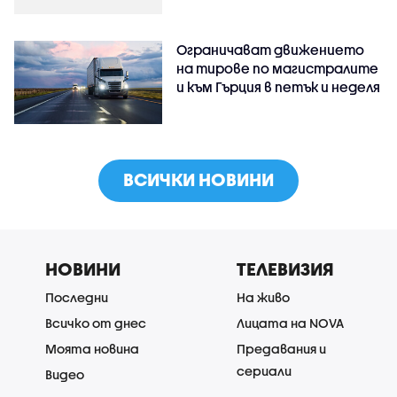
Ограничават движението
на тирове по магистралите
и към Гърция в петък и неделя
ВСИЧКИ НОВИНИ
НОВИНИ
ТЕЛЕВИЗИЯ
Последни
На живо
Всичко от днес
Лицата на NOVA
Моята новина
Предавания и
сериали
Видео