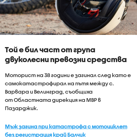
Той е бил част от група
двуколесни превозни средства
Моторист на 38 години е загинал след като е
самокатастрофирал на пътя между с.
Варвара и Велинград, съобщиха
от Областната дирекция на МВР в
Пазарджик.
Мъж загина при катастрофа с мотоциклет
без регистрация край Балчик