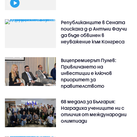
Републиканците в Сената
поискаха д-р Антъни Фаучи
да бъде обвинен в
неуважение към Конгреса
Вицепремиерът Пулев:
Привличането на
инвестиции е ключов
приоритет за
правителството
68 медала за България:
Наградиха учениците ни с
отличия от международни
олимпиади