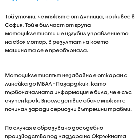
Той уточни, че мъжът е от Дупница, но живее в
София. Той е бил част от група
мотоциклетисти и е изгубил управлението
на своя мотор, в резултат на което
машината се е преобърнала.
Мотоциклетистът незабавно е откаран с
линейка до МБАЛ - Пазарджик, като
първоначалната информация е била, че е със
счупен крак. Впоследствие обаче мъжът е
починал заради сериозни вътрешни травми.
По случая е образувано досъдебно
производство под надзора на Окръжната