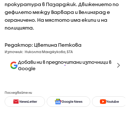
прокуратура в Пазарджик. Движението по
дефилето между Варвара и Велинград е
ограничено. На мястото има екипи и на
полицията.
Редактор: Цветина Петкова
Източник:
Николта Манджукова, БТА
Добави ни в предпочитани източници в
Google
Последвайте ни
NewsLetter
Google News
Youtube