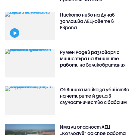
Ниското ниво на Дунав
заплашва АЕЦ-овете в
Европа
Румен Радев разговаря с
министъра на външните
работи на Великобритания
Обвиниха майка за убийство
на четирите ѝ деца в
съучастничество с баба им
Има ли опасност АЕЦ
„Козлодуй” да спре работа