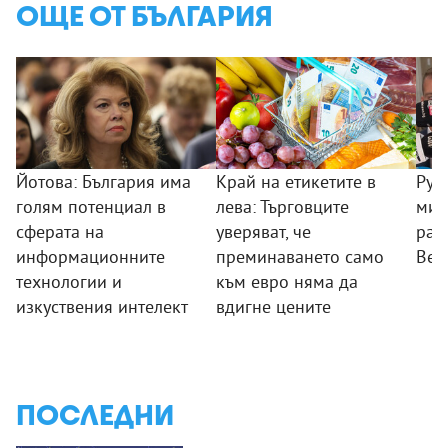
ОЩЕ ОТ БЪЛГАРИЯ
Йотова: България има
Край на етикетите в
Рум
голям потенциал в
лева: Търговците
мин
сферата на
уверяват, че
раб
информационните
преминаването само
Вел
технологии и
към евро няма да
изкуствения интелект
вдигне цените
ПОСЛЕДНИ