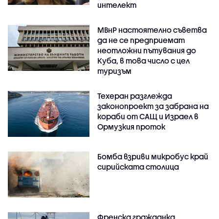
интелект
МВнР настоятелно съветва
да не се предприемат
неотложни пътувания до
Куба, в това число с цел
туризъм
Техеран разглежда
законопроект за забрана на
кораби от САЩ и Израел в
Ормузкия проток
Бомба взриви микробус край
сирийската столица
Френска гражданка,