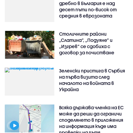
дребно в България е над
десет пъти по-висок от
средния в еврозоната
Столичните райони
„Слатина“, „Подуяне“ и
„Изгрев“ се сдобиха с
договор за почистване
Зеленски пристига в Сърбия
на първа визита след
началото на войната в
Украйна
Всяка държава членка на ЕС
може да реши да ограничи
споделянето в приложения
на информация къде има
проверки на пътя