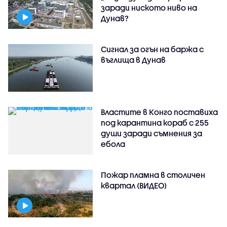
заради ниското ниво на
Дунав?
Сигнал за огън на баржа с
въглища в Дунав
Властите в Конго поставиха
под карантина кораб с 255
души заради съмнения за
ебола
Пожар пламна в столичен
квартал (ВИДЕО)