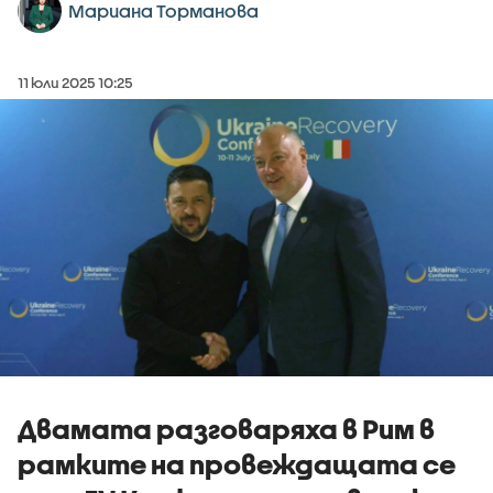
Мариана Торманова
11 юли 2025 10:25
Двамата разговаряха в Рим в
рамките на провеждащата се