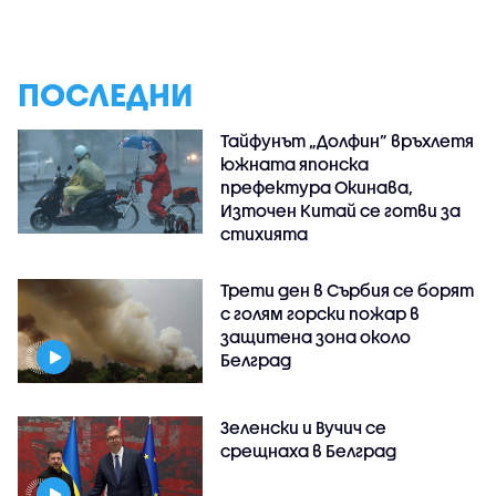
ПОСЛЕДНИ
Тайфунът „Долфин” връхлетя
южната японска
префектура Окинава,
Източен Китай се готви за
стихията
Трети ден в Сърбия се борят
с голям горски пожар в
защитена зона около
Белград
Зеленски и Вучич се
срещнаха в Белград