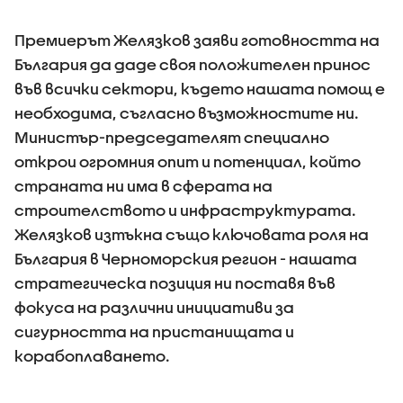
Премиерът Желязков заяви готовността на
България да даде своя положителен принос
във всички сектори, където нашата помощ е
необходима, съгласно възможностите ни.
Министър-председателят специално
открои огромния опит и потенциал, който
страната ни има в сферата на
строителството и инфраструктурата.
Желязков изтъкна също ключовата роля на
България в Черноморския регион - нашата
стратегическа позиция ни поставя във
фокуса на различни инициативи за
сигурността на пристанищата и
корабоплаването.