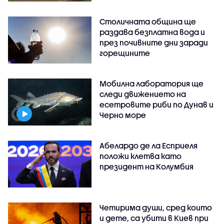
Столичната община ще
раздава безплатна вода и
през почивните дни заради
горещините
Мобилна лаборатория ще
следи движението на
есетровите риби по Дунав и
Черно море
Абелардо де ла Есприеля
положи клетва като
президент на Колумбия
Четирима души, сред които
и дете, са убити в Киев при