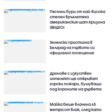
Пясъчни бури от най-висока
степен връхлетяха
американския щат Аризона
(ВИДЕО)
Зеленски пристигна в
Белград на първото си
официално посещение
Дронове с изкуствен
интелект ще откриват
горски пожари, бушуващи
под короните на дървета
Майка беше влачена 45
метра от влак, след като