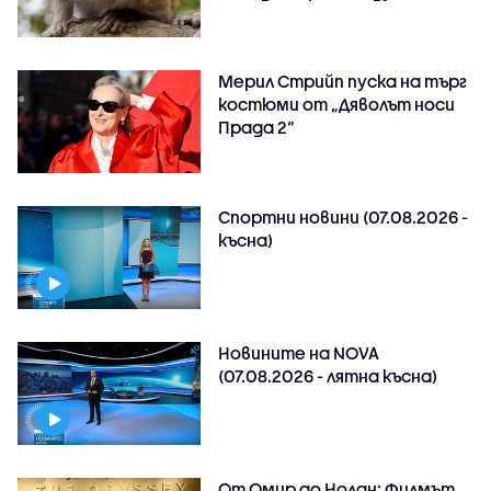
Мерил Стрийп пуска на търг
костюми от „Дяволът носи
Прада 2“
Спортни новини (07.08.2026 -
късна)
Новините на NOVA
(07.08.2026 - лятна късна)
От Омир до Нолан: Филмът