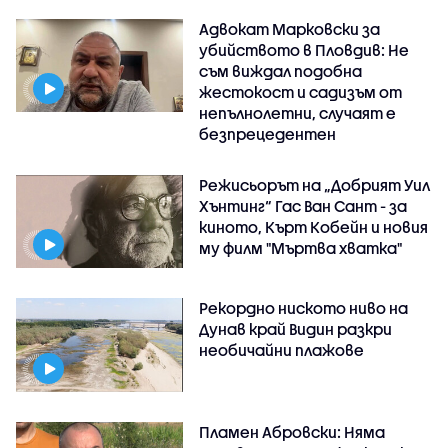
Адвокат Марковски за
убийството в Пловдив: Не
съм виждал подобна
жестокост и садизъм от
непълнолетни, случаят е
безпрецедентен
Режисьорът на „Добрият Уил
Хънтинг“ Гас Ван Сант - за
киното, Кърт Кобейн и новия
му филм "Мъртва хватка"
Рекордно ниското ниво на
Дунав край Видин разкри
необичайни плажове
Пламен Абровски: Няма