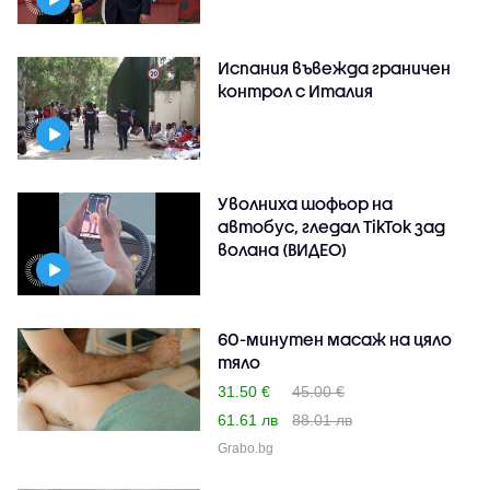
Испания въвежда граничен
контрол с Италия
Уволниха шофьор на
автобус, гледал TikTok зад
волана (ВИДЕО)
60-минутен масаж на цяло
тяло
31.50 €
45.00 €
61.61 лв
88.01 лв
Grabo.bg