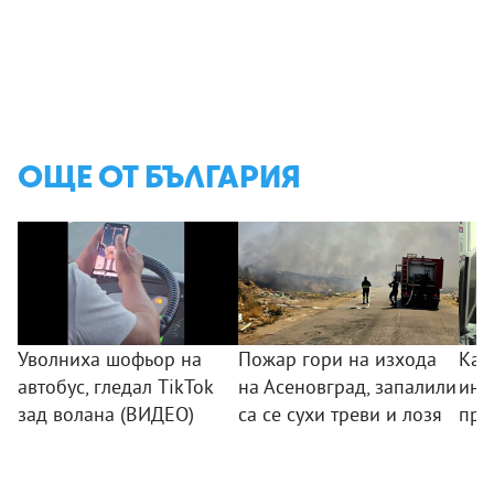
ОЩЕ ОТ БЪЛГАРИЯ
Уволниха шофьор на
Пожар гори на изхода
Как
автобус, гледал TikTok
на Асеновград, запалили
инф
зад волана (ВИДЕО)
са се сухи треви и лозя
пре