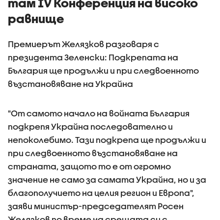
там IV Конференция на високо
равнище
Премиерът Желязков разговаря с
президента Зеленски: Подкрепата на
България ще продължи и при следвоенното
възстановяване на Украйна
"От самото начало на войната България
подкрепя Украйна последователно и
непоколебимо. Тази подкрепа ще продължи и
при следвоенното възстановяване на
страната, защото то е от огромно
значение не само за самата Украйна, но и за
благополучието на целия регион и Европа",
заяви министър-председателят Росен
Желязков по време на срещата си с