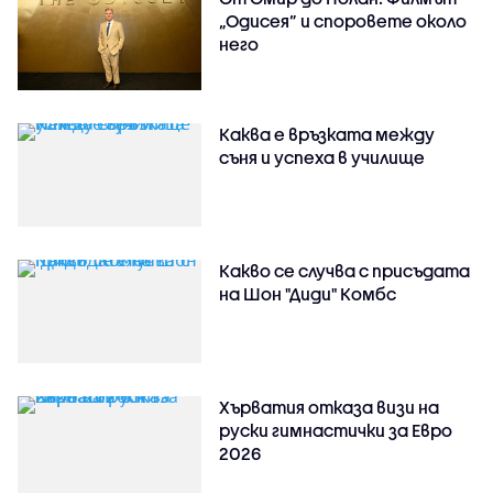
„Одисея” и споровете около
него
Каква е връзката между
съня и успеха в училище
Какво се случва с присъдата
на Шон "Диди" Комбс
Хърватия отказа визи на
руски гимнастички за Евро
2026