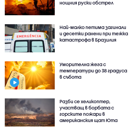
нощния руски обстрел
Най-малко петима загинали
и десетки ранени при тежка
катастрофа в Бразилия
Уморителна жега с
температури до 38 градуса
в събота
Разби се хеликоптер,
участващ в борбата с
горските пожари в
американския щат Юта