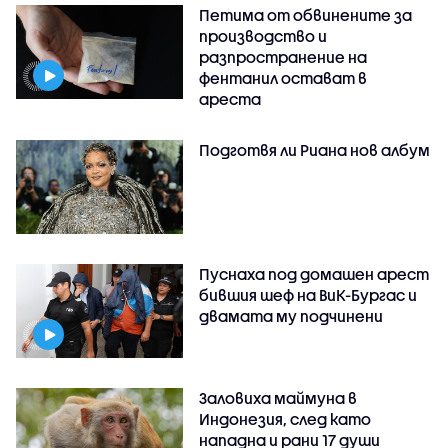
Петима от обвинените за
производство и
разпространение на
фентанил остават в
ареста
Подготвя ли Риана нов албум
Пуснаха под домашен арест
бившия шеф на ВиК-Бургас и
двамата му подчинени
Заловиха маймуна в
Индонезия, след като
нападна и рани 17 души