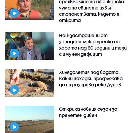
прехвърляне на африканска
чума по свинете извън
стопанствата, където е
открита
Най-застрашени от
западнонилска треска са
хората над 60 години и тези
с имунен дефицит
Хилядолетия под водата:
Какви находки продължава
да ни разкрива река Дунав
Откриха ловния сезон за
прелетен дивеч