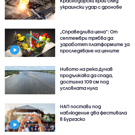
Краснодарски край след
украински удар с дронове
„Справедлива цена“: От
септември трябва да
заработят платформите за
проследяване на цените
Нивото на река Дунав
продължава да спада,
достигна 109 см под
условната нула
НАП постави под
наблюдение два фестивала
в Бургаско