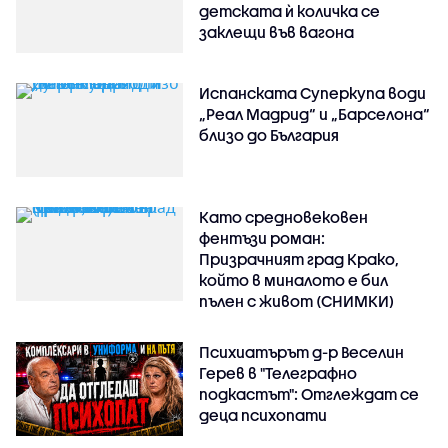
детската ѝ количка се
заклещи във вагона
Испанската Суперкупа води
„Реал Мадрид“ и „Барселона“
близо до България
Като средновековен
фентъзи роман:
Призрачният град Крако,
който в миналото е бил
пълен с живот (СНИМКИ)
Психиатърът д-р Веселин
Герев в "Телеграфно
подкастът": Отглеждат се
деца психопати