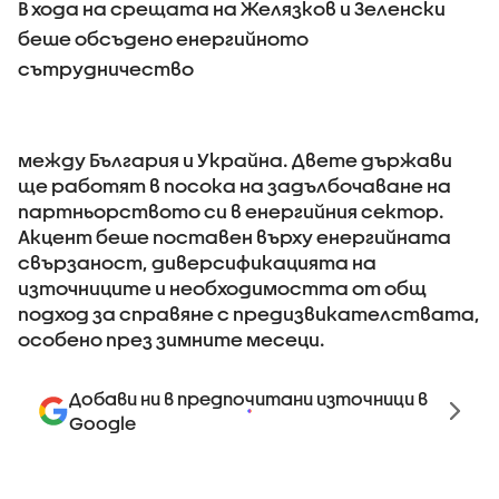
В хода на срещата на Желязков и Зеленски
беше обсъдено енергийното
сътрудничество
между България и Украйна. Двете държави
ще работят в посока на задълбочаване на
партньорството си в енергийния сектор.
Акцент беше поставен върху енергийната
свързаност, диверсификацията на
източниците и необходимостта от общ
подход за справяне с предизвикателствата,
особено през зимните месеци.
Добави ни в предпочитани източници в
Google