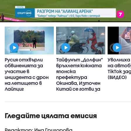
Русия отхвърли
Тайфунът „Долфин”
Уволниха
обвиненията за
връхлетя южната
на автоб
участие в
японска
TikTok за
инцидента с дрон
префектура
(ВИДЕО)
на летището в
Окинава, Източен
Лайпциг
Китай се готви за
стихията
Гледайте цялата емисия
Редактор: Ина Григорова