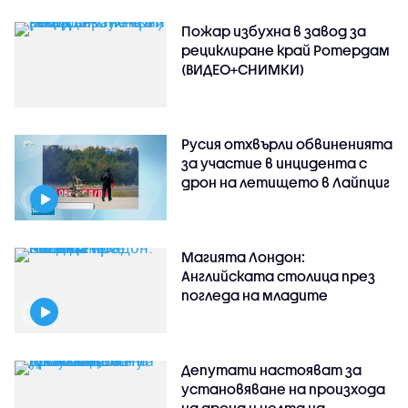
Пожар избухна в завод за
рециклиране край Ротердам
(ВИДЕО+СНИМКИ)
Русия отхвърли обвиненията
за участие в инцидента с
дрон на летището в Лайпциг
Магията Лондон:
Английската столица през
погледа на младите
Депутати настояват за
установяване на произхода