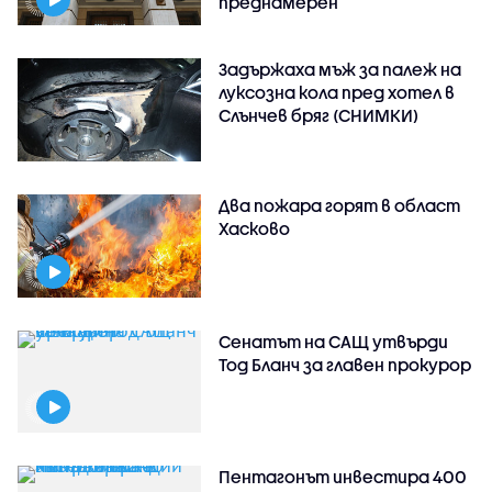
преднамерен
Задържаха мъж за палеж на
луксозна кола пред хотел в
Слънчев бряг (СНИМКИ)
Два пожара горят в област
Хасково
Сенатът на САЩ утвърди
Тод Бланч за главен прокурор
Пентагонът инвестира 400