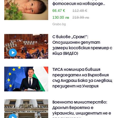
фотосесия на новороде..
66.47 €
112.48 €
130.00 лв
219.99 лв
Grabo.bg
С викове „Срам!“:
Опозиционен депутат
замери косовския премиер с
яйца (ВИДЕО)
ТИСА номинира бившия
председател на Върховния
съд Андраш Бака за следващ
президент на Унгария
Военното министерство:
Дронът вероятно е
украински, инцидентът не е