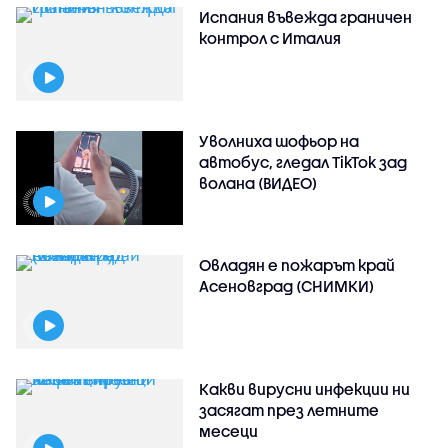
Испания въвежда граничен
контрол с Италия
Уволниха шофьор на
автобус, гледал TikTok зад
волана (ВИДЕО)
Овладян е пожарът край
Асеновград (СНИМКИ)
Какви вирусни инфекции ни
засягат през летните
месеци