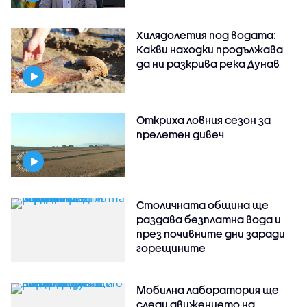
Хилядолетия под водата:
Какви находки продължава
да ни разкрива река Дунав
Откриха ловния сезон за
прелетен дивеч
Столичната община ще
раздава безплатна вода и
през почивните дни заради
горещините
Мобилна лаборатория ще
следи движението на