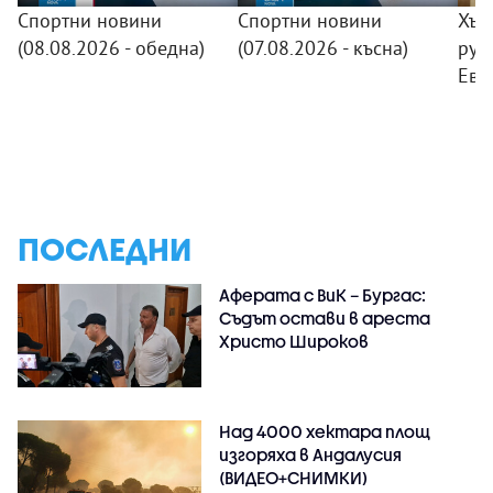
Спортни новини
Спортни новини
Хър
(08.08.2026 - обедна)
(07.08.2026 - късна)
рус
Евр
ПОСЛЕДНИ
Аферата с ВиК – Бургас:
Съдът остави в ареста
Христо Широков
Над 4000 хектара площ
изгоряха в Андалусия
(ВИДЕО+СНИМКИ)