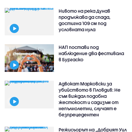
Нивото на река Дунав
продължава да спада,
достигна 109 см под
условната нула
НАП постави под
наблюдение два фестивала
в Бургаско
Адвокат Марковски за
убийството в Пловдив: Не
съм виждал подобна
жестокост и садизъм от
непълнолетни, случаят е
безпрецедентен
Режисьорът на „Добрият Уил