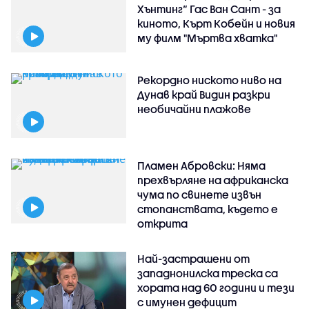
Хънтинг“ Гас Ван Сант - за
киното, Кърт Кобейн и новия
му филм "Мъртва хватка"
Рекордно ниското ниво на
Дунав край Видин разкри
необичайни плажове
Пламен Абровски: Няма
прехвърляне на африканска
чума по свинете извън
стопанствата, където е
открита
Най-застрашени от
западнонилска треска са
хората над 60 години и тези
с имунен дефицит