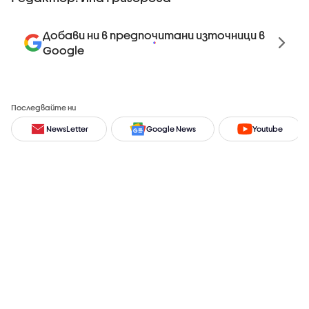
Добави ни в предпочитани източници в
Google
Последвайте ни
NewsLetter
Google News
Youtube