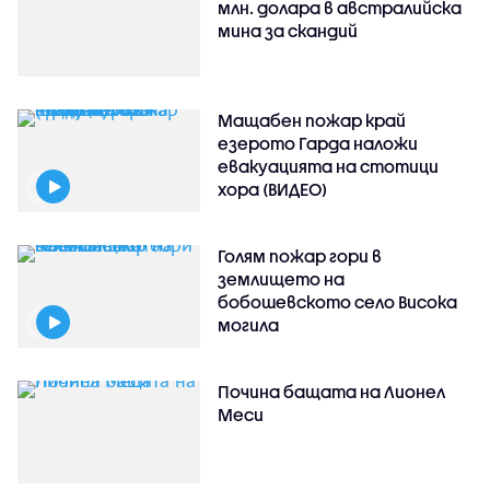
млн. долара в австралийска
мина за скандий
Мащабен пожар край
езерото Гарда наложи
евакуацията на стотици
хора (ВИДЕО)
Голям пожар гори в
землището на
бобошевското село Висока
могила
Почина бащата на Лионел
Меси