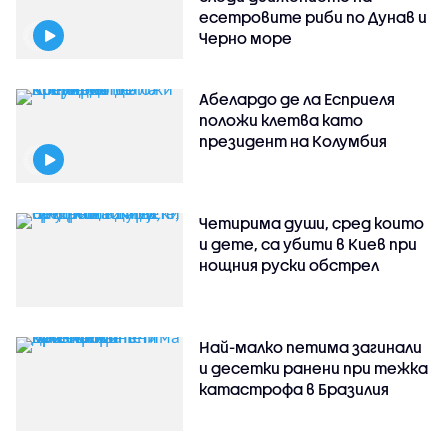
есетровите риби по Дунав и
Черно море
Абелардо де ла Есприеля
положи клетва като
президент на Колумбия
Четирима души, сред които
и дете, са убити в Киев при
нощния руски обстрел
Най-малко петима загинали
и десетки ранени при тежка
катастрофа в Бразилия