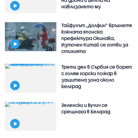
на дрона и целта на
навлизането му
Тайфунът „Долфин” връхлетя
южната японска
префектура Окинава,
Източен Китай се готви за
стихията
Трети ден в Сърбия се борят
с голям горски пожар в
защитена зона около
Белград
Зеленски и Вучич се
срещнаха в Белград