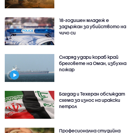
18-годишен младеж е
задържан за убийството на
чичо си
Снаряд удари кораб край
бреговете на Оман, избухна
пожар
Багдад и Техеран обсъждат
схема за износ на иракски
петрол
Професионална студийна