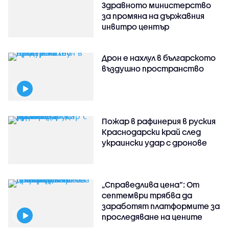
Здравното министерство
за промяна на държавния
инвитро център
Дрон е нахлул в българското
въздушно пространство
Пожар в рафинерия в руския
Краснодарски край след
украински удар с дронове
„Справедлива цена“: От
септември трябва да
заработят платформите за
проследяване на цените