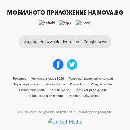
МОБИЛНОТО ПРИЛОЖЕНИЕ НА NOVA.BG
Четете ни в Google News
Реклама
Реклама избори 2026
Разпространение на канали
Тарифа за откъси
Доставчици
Контакти
Общи условия
Поверителност
Политика ЛД
Правила за ползване
Етика и съответствие
Платени публикации
© 2026 Нова Броудкастинг Груп ЕООД. Всички права запазени.