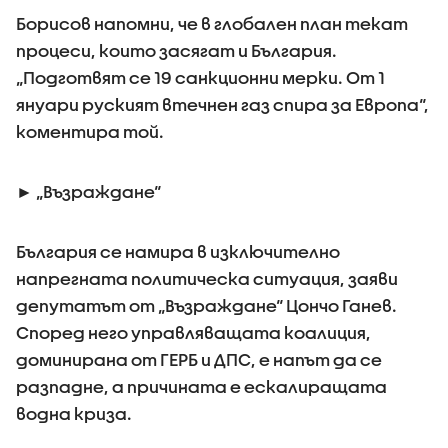
Борисов напомни, че в глобален план текат
процеси, които засягат и България.
„Подготвят се 19 санкционни мерки. От 1
януари руският втечнен газ спира за Европа“,
коментира той.
► „Възраждане“
България се намира в изключително
напрегната политическа ситуация, заяви
депутатът от „Възраждане“ Цончо Ганев.
Според него управляващата коалиция,
доминирана от ГЕРБ и ДПС, е напът да се
разпадне, а причината е ескалиращата
водна криза.