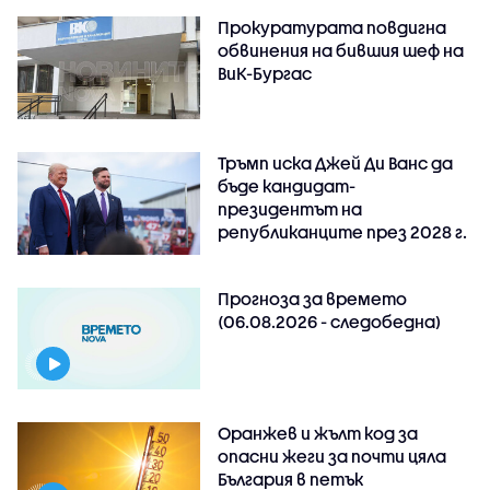
Прокуратурата повдигна
обвинения на бившия шеф на
ВиК-Бургас
Тръмп иска Джей Ди Ванс да
бъде кандидат-
президентът на
републиканците през 2028 г.
Прогноза за времето
(06.08.2026 - следобедна)
Оранжев и жълт код за
опасни жеги за почти цяла
България в петък