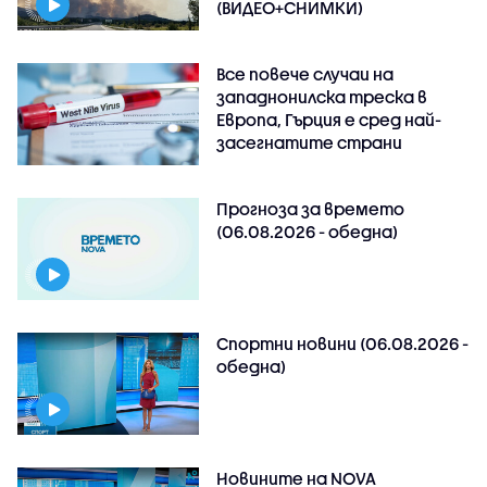
(ВИДЕО+СНИМКИ)
Все повече случаи на
западнонилска треска в
Европа, Гърция е сред най-
засегнатите страни
Прогноза за времето
(06.08.2026 - обедна)
Спортни новини (06.08.2026 -
обедна)
Новините на NOVA