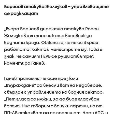
Борисов атакува Желязков – управляващите
се разклащат
„Вчера Борисов директно атакува Росен
Желязков и го посочи като виновник за
водната криза. Обвини го, че не си върши
работата, както и министрите му. Това е
знак, че самият ГЕРБ се руши отвътре“,
коментира Ганев.
Ганев припомни, че още през юли
„Възраждане“ са внесли вот на недоверие,
свързан с управлението на водния сектор.
„Пет гласа са нужни, за да бъде гласуван
вотът. Ние говорим с всички партии, но от
ПП-ДБ отказват да се подпишат. Дори АПС и