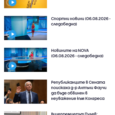
Спортни новини (06.08.2026 -
следобедна)
Новините на NOVA
(06.08.2026 - следобедна)
Републиканците в Сената
поискаха д-р Антъни Фаучи
да бъде обвинен в
неуважение към Конгреса
Вицепремиерът Пулев: