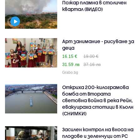
Пожар пламна в столичен
квартал (ВИДЕО)
Арт занимание - рисуване за
деца
16.15 €
19.00 €
31.59 лв
37.16 лв
Grabo.bg
Откриха 200-килограмова
бомба от Втората
световна война в река Рейн,
евакуираха стотици в Кьолн
(СНИМКИ)
Засилен контрол на вноса на
плодове и зеленчуци от РС