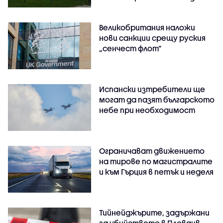
Великобритания наложи
нови санкции срещу руския
„сенчест флот“
Испански изтребители ще
могат да пазят българското
небе при необходимост
Ограничават движението
на тирове по магистралите
и към Гърция в петък и неделя
Тийнейджърите, задържани