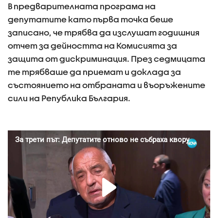
В предварителната програма на
депутатите като първа точка беше
записано, че трябва да изслушат годишния
отчет за дейността на Комисията за
защита от дискриминация. През седмицата
те трябваше да приемат и доклада за
състоянието на отбраната и въоръжените
сили на Република България.