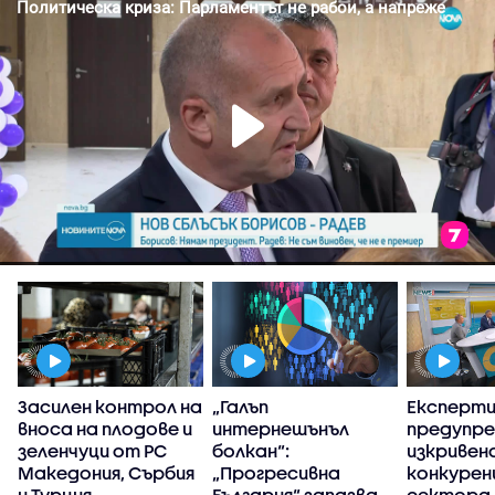
Засилен контрол на
„Галъп
Експерт
вноса на плодове и
интернешънъл
предупре
зеленчуци от РС
болкан“:
изкривен
Македония, Сърбия
„Прогресивна
конкуренц
и Турция
България“ запазва
сектора 