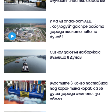
съучастничество с баба им
Има ли опасност АЕЦ
„Козлодуй” да спре работа
заради ниското ниво на
Дунав?
Сигнал за огън на баржа с
въглища в Дунав
Властите в Конго поставиха
под карантина кораб с 255
души заради съмнения за
ебола