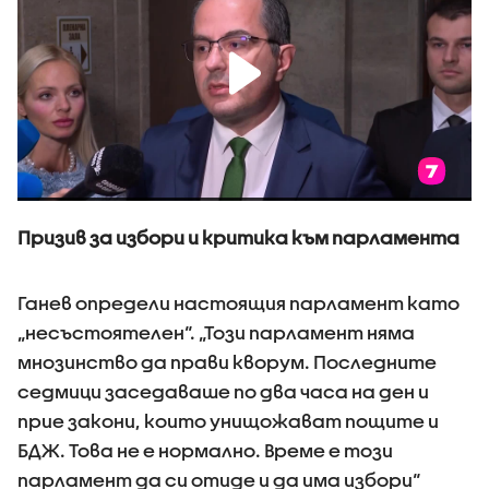
Призив за избори и критика към парламента
Ганев определи настоящия парламент като
„несъстоятелен“. „Този парламент няма
мнозинство да прави кворум. Последните
седмици заседаваше по два часа на ден и
прие закони, които унищожават пощите и
БДЖ. Това не е нормално. Време е този
парламент да си отиде и да има избори“