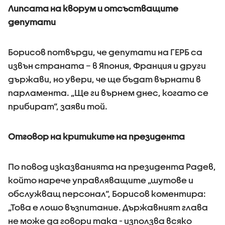
Липсата на кворум и отсъстващите
депутати
Борисов потвърди, че депутати на ГЕРБ са
извън страната – в Япония, Франция и други
държави, но увери, че ще бъдат върнати в
парламента. „Ще ги върнем днес, когато се
прибират“, заяви той.
Отговор на критиките на президента
По повод изказванията на президента Радев,
който нарече управляващите „шутове и
обслужващ персонал“, Борисов коментира:
„Това е лошо възпитание. Държавният глава
не може да говори така - използва всяко