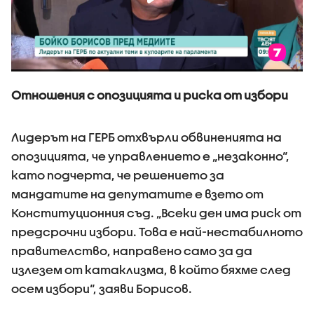
Отношения с опозицията и риска от избори
Лидерът на ГЕРБ отхвърли обвиненията на
опозицията, че управлението е „незаконно“,
като подчерта, че решението за
мандатите на депутатите е взето от
Конституционния съд. „Всеки ден има риск от
предсрочни избори. Това е най-нестабилното
правителство, направено само за да
излезем от катаклизма, в който бяхме след
осем избори“, заяви Борисов.