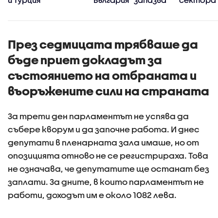
високия си ръст на
в
доверие през
киберси
първите 100 дни
на държ
управление
През седмицата трябваше да
бъде приет докладът за
състоянието на отбраната и
въоръжените сили на страната
За трети ден парламентът не успява да
събере кворум и да започне работа. И днес
депутати в пленарната зала имаше, но от
опозицията отново не се регистрираха. Това
не означава, че депутатите ще останат без
заплати. За дните, в които парламентът не
работи, доходът им е около 1082 лева.