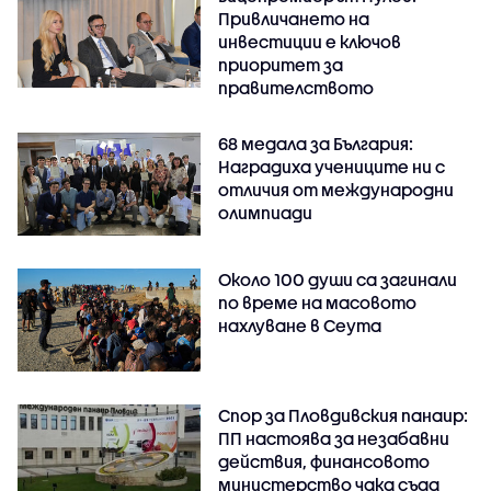
Привличането на
инвестиции е ключов
приоритет за
правителството
68 медала за България:
Наградиха учениците ни с
отличия от международни
олимпиади
Около 100 души са загинали
по време на масовото
нахлуване в Сеута
Спор за Пловдивския панаир:
ПП настоява за незабавни
действия, финансовото
министерство чака съда