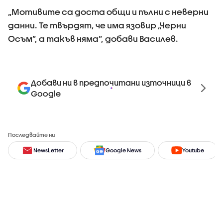
„Мотивите са доста общи и пълни с неверни
данни. Те твърдят, че има язовир „Черни
Осъм”, а такъв няма”, добави Василев.
Добави ни в предпочитани източници в
Google
Последвайте ни
NewsLetter
Google News
Youtube