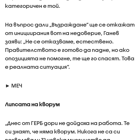
категоричен е той.
На въпрос дали „Възраждане“ ще се откажат
от инициирания вот на недоверие, Ганев
заяви: „Не се отказваме, естествено.
Правителството е готово да падне, но ако
опозицията не помогне, те ще го спасят. Това
е реалната ситуация“.
► МЕЧ
Липсата на кворум
„Днес от ГЕРБ дори не дойдоха на работа. Те
си знаят, че няма кворум. Никога не са си
позволявали 31 човека мнозинство да