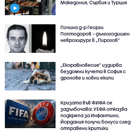
Македония, Сърбия и Турция
Почина д-р Георги
Поптодоров – дългогодишен
неврохирург в „Пирогов“
„Екоравновесие“ издирва
бездомни кучета в София с
дронове и ловни екипи
Кризата във ФИФА се
задълбочава: УЕФА отказва
подкрепа за Инфантино,
Йордания получи бонуси след
отправени критики