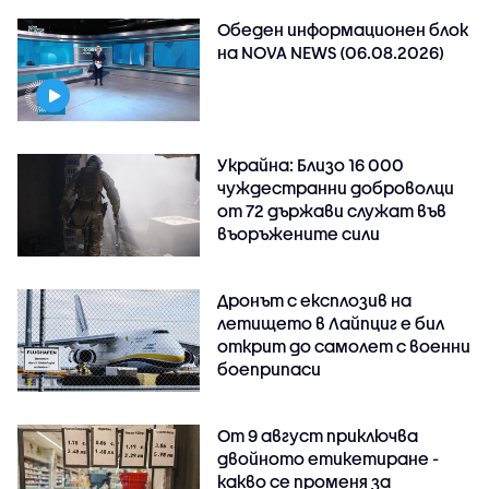
Обеден информационен блок
на NOVA NEWS (06.08.2026)
Украйна: Близо 16 000
чуждестранни доброволци
от 72 държави служат във
въоръжените сили
Дронът с експлозив на
летището в Лайпциг е бил
открит до самолет с военни
боеприпаси
От 9 август приключва
двойното етикетиране -
какво се променя за