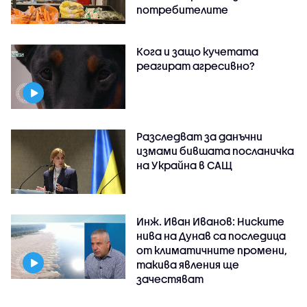
потребителите
Кога и защо кучетата
реагират агресивно?
Разследват за данъчни
измами бившата посланичка
на Украйна в САЩ
Инж. Иван Иванов: Ниските
нива на Дунав са последица
от климатичните промени,
такива явления ще
зачестяват