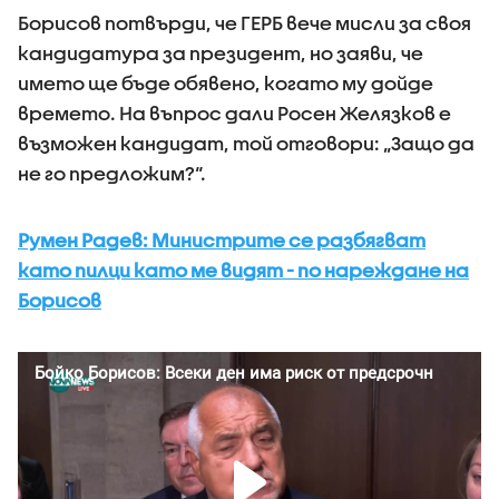
Борисов потвърди, че ГЕРБ вече мисли за своя
кандидатура за президент, но заяви, че
името ще бъде обявено, когато му дойде
времето. На въпрос дали Росен Желязков е
възможен кандидат, той отговори: „Защо да
не го предложим?“.
Румен Радев: Министрите се разбягват
като пилци като ме видят - по нареждане на
Борисов