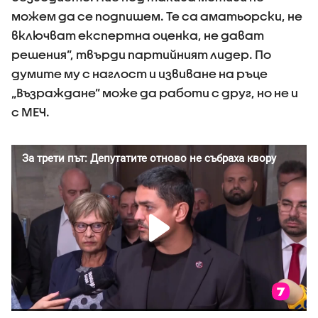
можем да се подпишем. Те са аматьорски, не
включват експертна оценка, не дават
решения”, твърди партийният лидер. По
думите му с наглост и извиване на ръце
„Възраждане” може да работи с друг, но не и
с МЕЧ.