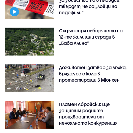
за убийството в Пловдив,
твърдят, че са „ловци на
педофили”
Съдът спря събарянето на
12-те жилищни сгради в
„Баба Алино“
Доживотен затвор за мъжа,
врязал се с кола в
протестиращи в Мюнхен
Пламен Абровски: Ще
защитим родните
производители от
нелоялната конкуренция