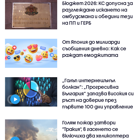
Бюджет 2026: КС допусна за
разглеждане искането на
омбудсмана и обедини тези
на ПП и ГЕРБ
От Япония до милиарди
съобщения дневно: Как се
раждат емоджитата
„Галъп интернешънъл
болкан“: „Прогресивна
България“ запазва високия си
ръст на доверие през
първите 100 дни управление
Голям пожар затвори
"Тракия", в гасенето се
включиха два хеликоптера