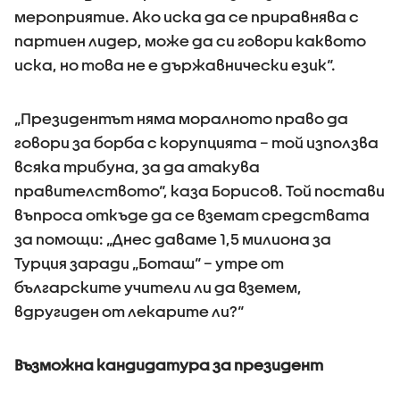
мероприятие. Ако иска да се приравнява с
партиен лидер, може да си говори каквото
иска, но това не е държавнически език“.
„Президентът няма моралното право да
говори за борба с корупцията – той използва
всяка трибуна, за да атакува
правителството“, каза Борисов. Той постави
въпроса откъде да се вземат средствата
за помощи: „Днес даваме 1,5 милиона за
Турция заради „Боташ“ – утре от
българските учители ли да вземем,
вдругиден от лекарите ли?“
Възможна кандидатура за президент