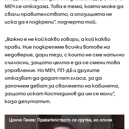
МЕЧ се отказаха. Това е тема, която може да
свали правителството, а опозицията не
иска да я подкрепи“, подчерта той.
„Важно е не кой какво говори, а кой какво
прави. Ние подкрепяме всички вотoве на
недоверие, дори тези, с които не сме напълно
съгласни, защото целта е да се смени това
управление. Но МЕЧ, ПП-ДБ и другите
отказват да дадат пет гласа, за да
започнем дебат за свалянето на кабинета,
защото искат Костадинов да им се моли“,
каза депутатът.