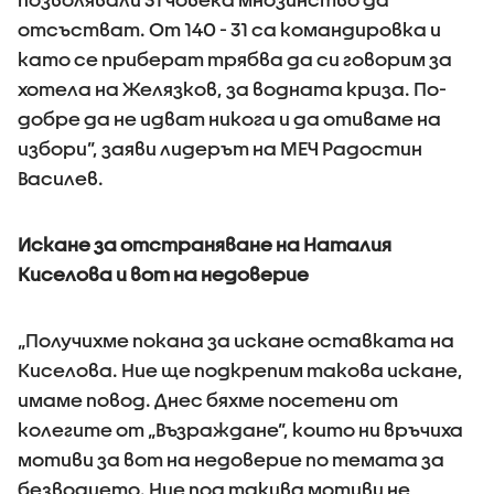
отсъстват. От 140 - 31 са командировка и
като се приберат трябва да си говорим за
хотела на Желязков, за водната криза. По-
добре да не идват никога и да отиваме на
избори”, заяви лидерът на МЕЧ Радостин
Василев.
Искане за отстраняване на Наталия
Киселова и вот на недоверие
„Получихме покана за искане оставката на
Киселова. Ние ще подкрепим такова искане,
имаме повод. Днес бяхме посетени от
колегите от „Възраждане”, които ни връчиха
мотиви за вот на недоверие по темата за
безводието. Ние под такива мотиви не