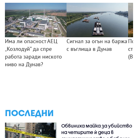
Има ли опасност АЕЦ
Сигнал за огън на баржа
Пож
„Козлодуй” да спре
с въглища в Дунав
сто
работа заради ниското
(ВИ
ниво на Дунав?
ПОСЛЕДНИ
Обвиниха майка за убийство
на четирите ѝ деца в