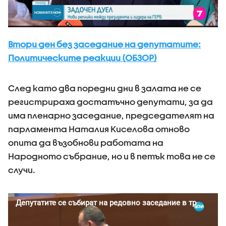
Втори ден без заседание на депутатите:
Политическите реакции (ОБЗОР)
След като два поредни дни в залата не се
регистрираха достатъчно депутати, за да
има пленарно заседание, председателят на
парламента Наталия Киселова отново
опита да възобнови работата на
Народното събрание, но и в петък това не се
случи.