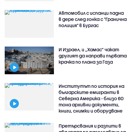
Автомобил с испанци падна
в дере след гонка с "Гранична
полиция" в Бургас
И Израел, и „Хамас“ чакат
другият да направи първата
крачка по плана за Газа
Институтът по история на
българските емигранти в
Северна Америка - близо 60
тона архивни документи,
книги, снимки и оборудване
Претърсвания и разпити в
два града по разследване за