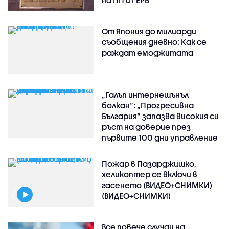
От Япония до милиарди
съобщения дневно: Как се
раждат емоджитата
„Галъп интернешънъл
болкан“: „Прогресивна
България“ запазва високия си
ръст на доверие през
първите 100 дни управление
Пожар в Пазарджишко,
хеликоптер се включи в
гасенето (ВИДЕО+СНИМКИ)
(ВИДЕО+СНИМКИ)
Все повече случаи на