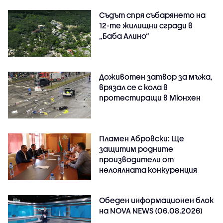
Съдът спря събарянето на
12-те жилищни сгради в
„Баба Алино“
Доживотен затвор за мъжа,
врязал се с кола в
протестиращи в Мюнхен
Пламен Абровски: Ще
защитим родните
производители от
нелоялната конкуренция
Обеден информационен блок
на NOVA NEWS (06.08.2026)