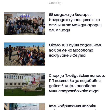
Grabo.bg
68 медала за България:
Наградиха учениците ни с
отличия от международни
олимпиади
Около 100 души са загинали
по време на масовото
нахлуване в Сеута
Спор за Пловдивския панаир:
ПП настоява за незабавни
действия, финансовото
министерство чака съда
Великобритания наложи