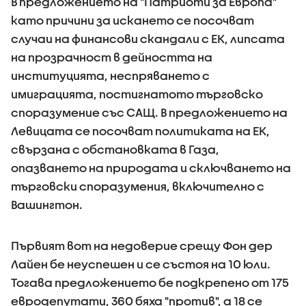
В предложението на "Патриоти за Европа"
като причини за искането се посочват
случаи на финансови скандали с ЕК, липсата
на прозрачност в дейността на
институцията, неспряването с
имиграцията, постигнатото търговско
споразумение със САЩ. В предложението на
Левицата се посочват политиката на ЕК,
свързана с обстановката в Газа,
опазването на природата и сключването на
търговски споразумения, включително с
Вашингтон.
Първият вот на недоверие срещу Фон дер
Лайен бе неуспешен и се състоя на 10 юли.
Тогава предложението бе подкрепено от 175
евродепутати, 360 бяха "против", а 18 се