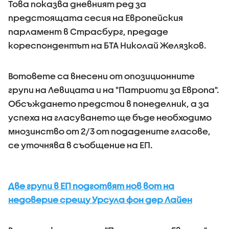
Това показва дневният ред за
предстоящата сесия на Европейския
парламент в Страсбург, предаде
кореспондентът на БТА Николай Желязков.
Вотовете са внесени от опозиционните
групи на Левицата и на "Патриоти за Европа".
Обсъждането предстои в понеделник, а за
успеха на гласуването ще бъде необходимо
мнозинство от 2/3 от подадените гласове,
се уточнява в съобщение на ЕП.
Две групи в ЕП подготвят нов вот на
недоверие срещу Урсула фон дер Лайен