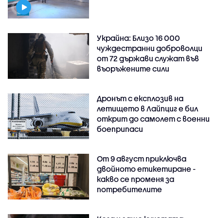
Украйна: Близо 16 000
чуждестранни доброволци
от 72 държави служат във
въоръжените сили
Дронът с експлозив на
летището в Лайпциг е бил
открит до самолет с военни
боеприпаси
От 9 август приключва
двойното етикетиране -
какво се променя за
потребителите