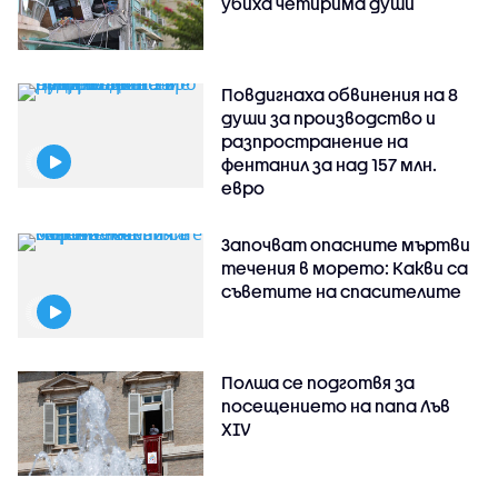
убиха четирима души
Повдигнаха обвинения на 8
души за производство и
разпространение на
фентанил за над 157 млн.
евро
Започват опасните мъртви
течения в морето: Какви са
съветите на спасителите
Полша се подготвя за
посещението на папа Лъв
XIV