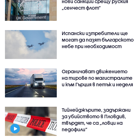
нови санкции срещу руския
„сенчест флот“
Испански изтребители ще
могат да пазят българското
небе при необходимост
Ограничават движението
на тирове по магистралите
и към Гърция в петък и неделя
Тийнейджърите, задържани
за убийството в Пловдив,
твърдят, че са „ловци на
педофили”