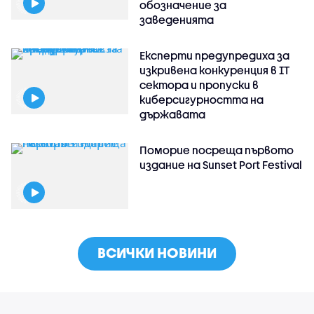
обозначение за
заведенията
Експерти предупредиха за
изкривена конкуренция в IT
сектора и пропуски в
киберсигурността на
държавата
Поморие посреща първото
издание на Sunset Port Festival
ВСИЧКИ НОВИНИ