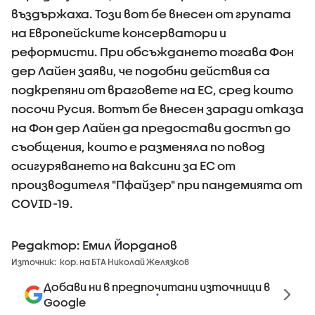
въздържаха. Този вот бе внесен от групата
на Европейските консерватори и
реформисти. При обсъждането тогава Фон
дер Лайен заяви, че подобни действия са
подкрепяни от враговете на ЕС, сред които
посочи Русия. Вотът бе внесен заради отказа
на Фон дер Лайен да предостави достъп до
съобщения, които е разменяла по повод
осигуряването на ваксини за ЕС от
производителя "Пфайзер" при пандемията от
COVID-19.
Редактор: Емил Йорданов
Източник:
кор. на БТА Николай Желязков
Добави ни в предпочитани източници в
Google