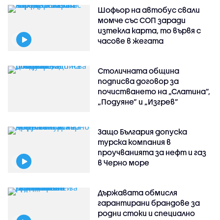
Шофьор на автобус свали
момче със СОП заради
изтекла карта, то вървя с
часове в жегата
Столичната община
подписва договор за
почистването на „Слатина”,
„Подуяне” и „Изгрев”
Защо България допуска
турска компания в
проучванията за нефт и газ
в Черно море
Държавата обмисля
гарантирани брандове за
родни стоки и специално