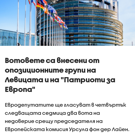
Вотовете са внесени от
опозиционните групи на
Левицата и на "Патриоти за
Европа"
Евродепутатите ще гласуват в четвъртък
следващата седмица два вота на
недоверие срещу председателя на
Европейската комисия Урсула фон дер Лайен.