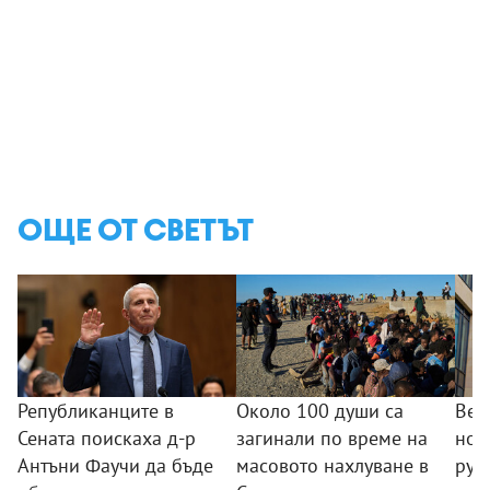
ОЩЕ ОТ СВЕТЪТ
Републиканците в
Около 100 души са
Вел
Сената поискаха д-р
загинали по време на
нов
Антъни Фаучи да бъде
масовото нахлуване в
рус