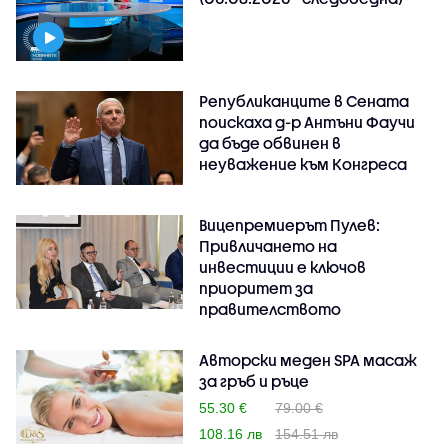
Републиканците в Сената
поискаха д-р Антъни Фаучи
да бъде обвинен в
неуважение към Конгреса
Вицепремиерът Пулев:
Привличането на
инвестиции е ключов
приоритет за
правителството
Авторски меден SPA масаж
за гръб и ръце
55.30 €
79.00 €
108.16 лв
154.51 лв