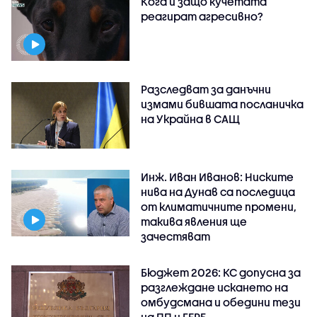
Кога и защо кучетата
реагират агресивно?
Разследват за данъчни
измами бившата посланичка
на Украйна в САЩ
Инж. Иван Иванов: Ниските
нива на Дунав са последица
от климатичните промени,
такива явления ще
зачестяват
Бюджет 2026: КС допусна за
разглеждане искането на
омбудсмана и обедини тези
на ПП и ГЕРБ