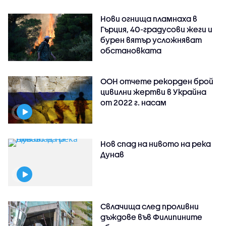
Нови огнища пламнаха в
Гърция, 40-градусови жеги и
бурен вятър усложняват
обстановката
ООН отчете рекорден брой
цивилни жертви в Украйна
от 2022 г. насам
Нов спад на нивото на река
Дунав
Свлачища след проливни
дъждове във Филипините