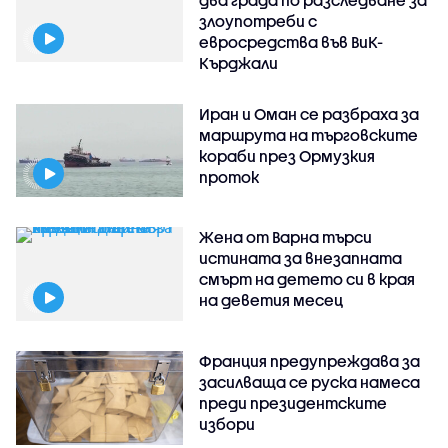
злоупотреби с
евросредства във ВиК-
Кърджали
Иран и Оман се разбраха за
маршрута на търговските
кораби през Ормузкия
проток
Жена от Варна търси
истината за внезапната
смърт на детето си в края
на деветия месец
Франция предупреждава за
засилваща се руска намеса
преди президентските
избори