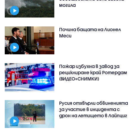
могила
Почина бащата на Лионел
Меси
Пожар избухна в завод за
рециклиране край Ротердам
(ВИДЕО+СНИМКИ)
Русия отхвърли обвиненията
за участие в инцидента с
дрон на летището в Лайпциг