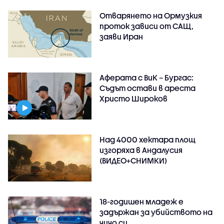
Отварянето на Ормузкия
проток зависи от САЩ,
заяви Иран
Аферата с ВиК – Бургас:
Съдът остави в ареста
Христо Широков
Над 4000 хектара площ
изгоряха в Андалусия
(ВИДЕО+СНИМКИ)
18-годишен младеж е
задържан за убийството на
чичо си