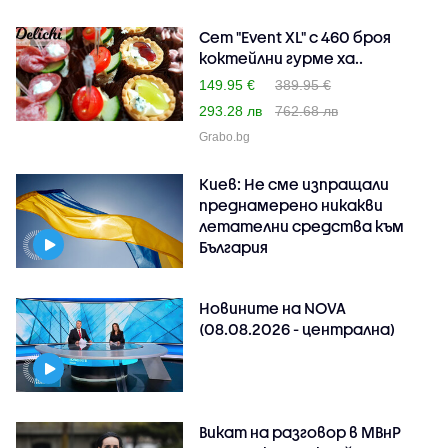
Сет "Event XL" с 460 броя
коктейлни гурме ха..
149.95 €
389.95 €
293.28 лв
762.68 лв
Grabo.bg
Киев: Не сме изпращали
преднамерено никакви
летателни средства към
България
Новините на NOVA
(08.08.2026 - централна)
Викат на разговор в МВнР