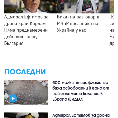
Адмирал Ефтимов за
Викат на разговор в
„Ког
дрона край Кардам:
МВнР посланика на
сил
Няма преднамерени
Украйна у нас
на 
действия срещу
мяс
България
дро
ПОСЛЕДНИ
600 малки птици фламинго
бяха освободени в една от
най-големите колонии в
Европа (ВИДЕО)
Адмирал Ефтимов за дрона