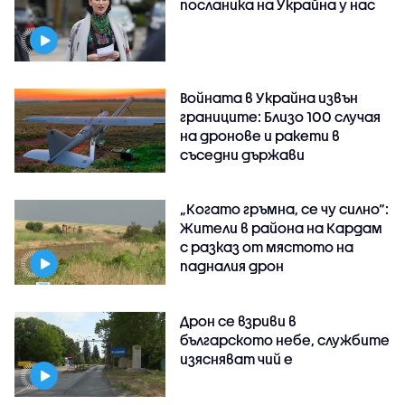
посланика на Украйна у нас
Войната в Украйна извън
границите: Близо 100 случая
на дронове и ракети в
съседни държави
„Когато гръмна, се чу силно“:
Жители в района на Кардам
с разказ от мястото на
падналия дрон
Дрон се взриви в
българското небе, службите
изясняват чий е