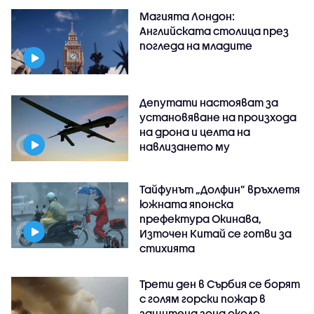
Магията Лондон:
Английската столица през
погледа на младите
Депутати настояват за
установяване на произхода
на дрона и целта на
навлизането му
Тайфунът „Долфин” връхлетя
южната японска
префектура Окинава,
Източен Китай се готви за
стихията
Трети ден в Сърбия се борят
с голям горски пожар в
защитена зона около