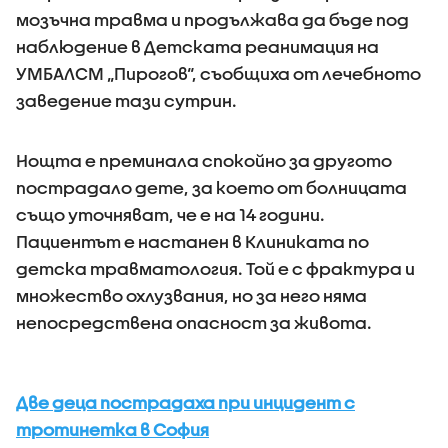
мозъчна травма и продължава да бъде под
наблюдение в Детската реанимация на
УМБАЛСМ „Пирогов“, съобщиха от лечебното
заведение тази сутрин.
Нощта е преминала спокойно за другото
пострадало дете, за което от болницата
също уточняват, че е на 14 години.
Пациентът е настанен в Клиниката по
детска травматология. Той е с фрактура и
множество охлузвания, но за него няма
непосредствена опасност за живота.
Две деца пострадаха при инцидент с
тротинетка в София