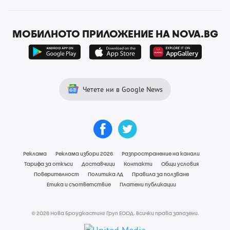
МОБИЛНОТО ПРИЛОЖЕНИЕ НА NOVA.BG
Четете ни в Google News
Реклама
Реклама избори 2026
Разпространение на канали
Тарифа за откъси
Доставчици
Контакти
Общи условия
Поверителност
Политика ЛД
Правила за ползване
Етика и съответствие
Платени публикации
© 2026 Нова Броудкастинг Груп ЕООД. Всички права запазени.