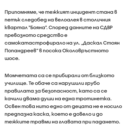
Припомняме, че тежкият инцидент стана в
петък следобед на велоалея в столичния
квартал "Бояна". Според данните на СДВР
превозното средство е
самокатастрофирало на ул. „Даскал Стоян
Попандреев” в посока Околовръстното
шосе.
Момчетата са се прибирали от близкото
училище. Те обаче са нарушили грубо
правилата за безопасност, като са се
качили двама души на една тротинетка.
Освен това нито едно от децата не е носило
предпазна каска, което е довело и до
тежките травми на главата при падането.