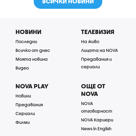
ВСИЧКИ НОВИНИ
НОВИНИ
ТЕЛЕВИЗИЯ
Последни
На живо
Всичко от днес
Лицата на NOVA
Моята новина
Предавания и
сериали
Видео
NOVA PLAY
ОЩЕ ОТ
NOVA
Новини
NOVA
Предавания
отговорност
Сериали
NOVA Кариери
Филми
News in English