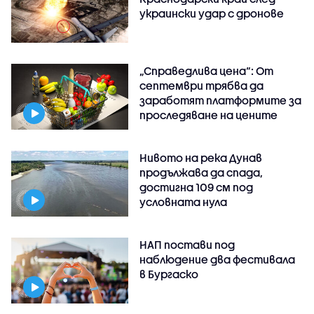
украински удар с дронове
„Справедлива цена“: От
септември трябва да
заработят платформите за
проследяване на цените
Нивото на река Дунав
продължава да спада,
достигна 109 см под
условната нула
НАП постави под
наблюдение два фестивала
в Бургаско