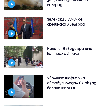
Белград
Зеленски и Вучич се
срещнаха в Белград
Испания въведе граничен
контрол с Италия
Уволниха шофьор на
автобус, гледал TikTok зад
волана (ВИДЕО)