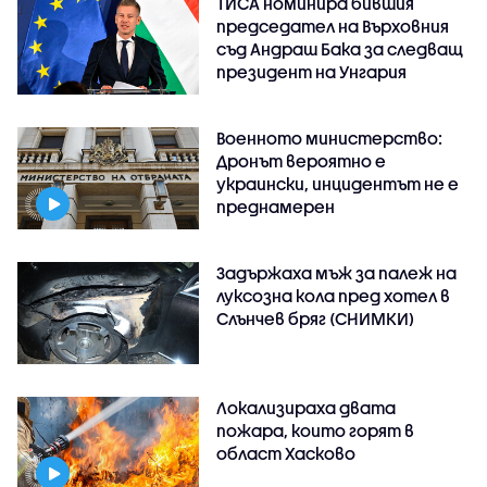
ТИСА номинира бившия
председател на Върховния
съд Андраш Бака за следващ
президент на Унгария
Военното министерство:
Дронът вероятно е
украински, инцидентът не е
преднамерен
Задържаха мъж за палеж на
луксозна кола пред хотел в
Слънчев бряг (СНИМКИ)
Локализираха двата
пожара, които горят в
област Хасково