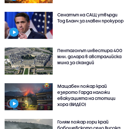
Сенатът на САЩ утвърди
Тод Бланч за главен прокурор
Пентагонът инвестира 400
млн. долара в австралийска
мина за скандий
Мащабен пожар край
езерото Гарда наложи
евакуацията на стотици
хора (ВИДЕО)
Голям пожар гори край
бобошевското село Висока