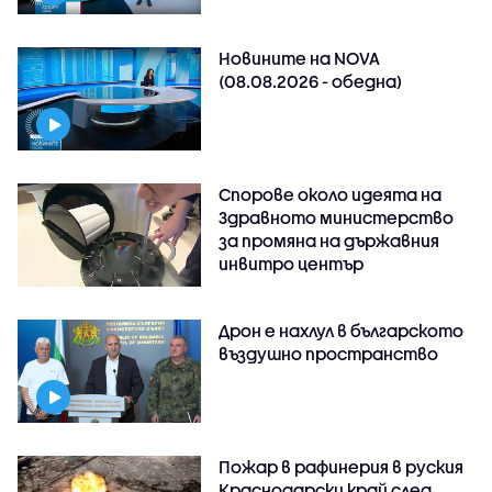
Новините на NOVA
(08.08.2026 - обедна)
Спорове около идеята на
Здравното министерство
за промяна на държавния
инвитро център
Дрон е нахлул в българското
въздушно пространство
Пожар в рафинерия в руския
Краснодарски край след