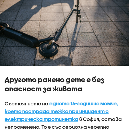
Другото ранено дете е без
опасност за живота
Състоянието на
едното 14-годишно момче,
което пострада тежко при инцидент с
електрическа тротинетка
в София, остава
непроменено. То е със сериозна черепно-