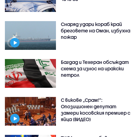
Снаряд удари кораб край
бреговете на Оман, избухна
пожар
Багдад и Техеран обсъждат
схема за износ на иракски
петрол
С викове „Срам!“:
Опозиционен депутат
замери косовския премиер с
яйца (ВИДЕО)