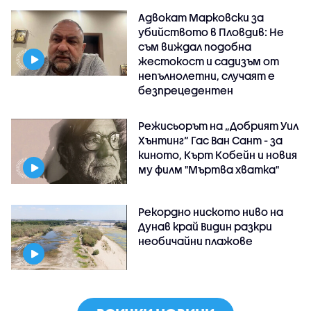
Адвокат Марковски за
убийството в Пловдив: Не
съм виждал подобна
жестокост и садизъм от
непълнолетни, случаят е
безпрецедентен
Режисьорът на „Добрият Уил
Хънтинг“ Гас Ван Сант - за
киното, Кърт Кобейн и новия
му филм "Мъртва хватка"
Рекордно ниското ниво на
Дунав край Видин разкри
необичайни плажове