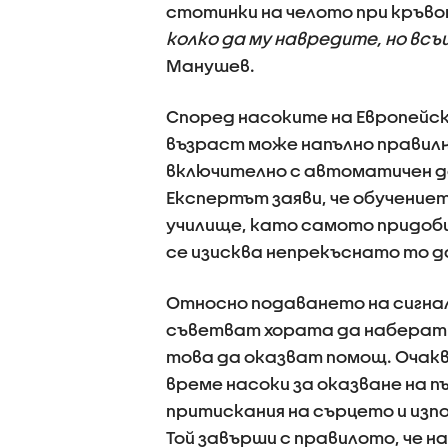
стотинки на челото при кръво
колко да му навредите, но всъ
Манушев.
Според насоките на Европейск
възраст може напълно правилн
включително с автоматичен д
Експертът заяви, че обучение
училище, като самото придоби
се изисква непрекъснато то д
Относно подаването на сигнал
съветват хората да наберат 
това да оказват помощ. Очак
време насоки за оказване на 
притискания на сърцето и изп
Той завърши с правилото, че 