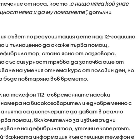
течение от носа, което
„с нищо няма кой знае
щност няма и да му помогнете”,
допълни
ия съвет по ресусцитация дете над 12-годишна
о и пълноценно да окаже първа помощ,
ефибрилатор, стана ясно от разговора.
то със сигурност трябва да започва още от
ване на умения отнема курс от половин ден, но
а бъде повтаряно във времето.
 на телефон 112, съвременните насоки
номера на високоговорител и едновременно с
ванията са диспечерите да дават в реално
първа помощ, включително за извънгръдни
олзване на дефибрилатор, уточни експертът.
най-важната информация към спешния телефон е