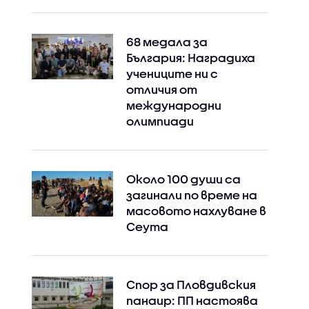
68 медала за
България: Наградиха
учениците ни с
отличия от
международни
олимпиади
Около 100 души са
загинали по време на
масовото нахлуване в
Сеута
Спор за Пловдивския
панаир: ПП настоява