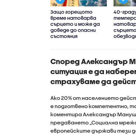
 покрива
Защо горещото
40-град
филактиката
време натоварва
темпер
щу
сърцето и може да
натова
ираторно-
доведе до опасни
сърцето
итиалния вирус
състояния
обезвод
искови
тихият 
носени бебета
Според Александър М
ситуация е да наберем
страхуваме да дейс
Ако 20% от населението дейс
е подготвено компетентно, то
коментира Александър Мануше
предаването „Социална мрежа” 
европейските държави тези д