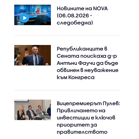
Новините на NOVA
(06.08.2026 -
следобедна)
Републиканците в
Сената поискаха д-р
Антъни Фаучи да бъде
обвинен в неуважение
към Конгреса
Instagram
Facebook
Вицепремиерът Пулев:
Привличането на
инвестиции е ключов
приоритет за
правителството