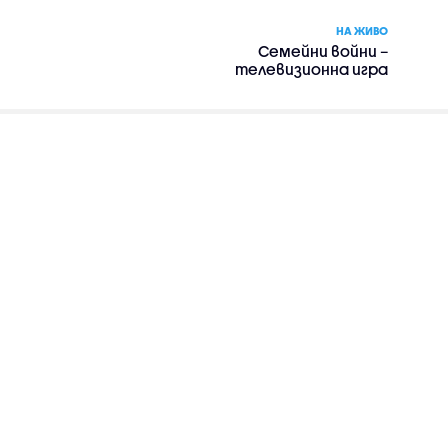
НА ЖИВО
Семейни войни –
телевизионна игра