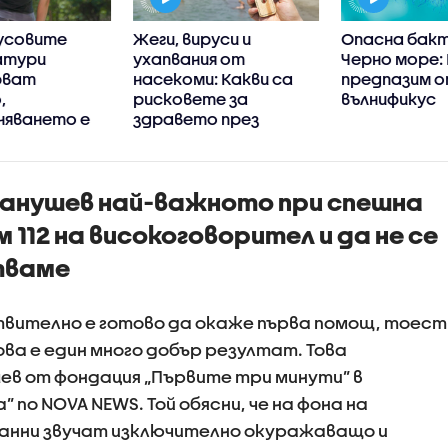
усовите
Жеги, вируси и
Опасна бакт
атури
ухапвания от
Черно море: 
рват
насекоми: Какви са
предпазим о
,
рисковете за
вълнификус
няването е
здравето през
убиец
лятото
анушев най-важното при спешна
 112 на високоговорител и да не се
тваме
твително е готово да окаже първа помощ, тоест
ва е един много добър резултат. Това
в от фондация „Първите три минути” в
по NOVA NEWS. Той обясни, че на фона на
анни звучат изключително окуражаващо и