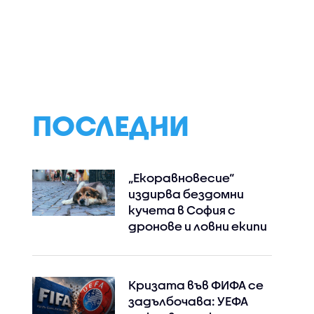
ерия в
Морбили у нас: Защо
Какви са здравн
Как да се
лекарите
рискове от
т Вибрио
призовават да не се
шиповете във в
пропускат
ваксините
ПОСЛЕДНИ
„Екоравновесие“
издирва бездомни
кучета в София с
дронове и ловни екипи
Кризата във ФИФА се
задълбочава: УЕФА