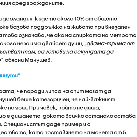
нция сред гражданите.
идерландия, където около 10% от общото
аже базова поддръжка на живота при внезапен
 това означава, че ако на спирката на метрото
 около него има двайсет души,
„двама-трима от
състват там, са готови на секундата да
”
, обясни Манушев.
минути“
ата, че поради липса на опит могат да
нушев беше категоричен, че най-важният
е помощ. При човек, който не диша,
що е дишането, докато всичко останало остава
. Специалистът даде пример и с
еството, като поставянето на монета от 5