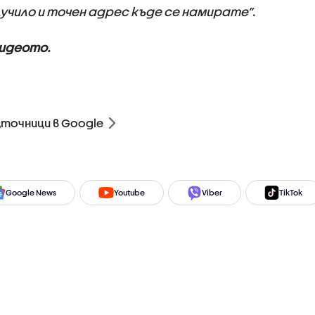
лучило и точен адрес къде се намирате”
.
видеото.
зточници в Google
Google News
Youtube
Viber
TikTok