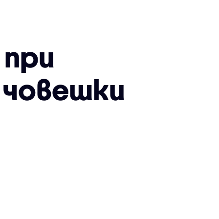
 при
 човешки