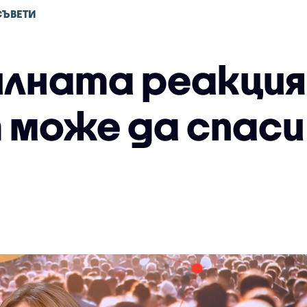
СЪВЕТИ
илната реакция
 може да спаси