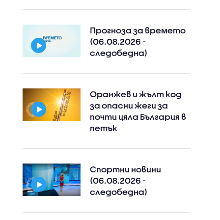
Прогноза за времето
(06.08.2026 -
следобедна)
Оранжев и жълт код
за опасни жеги за
почти цяла България в
петък
Спортни новини
(06.08.2026 -
следобедна)