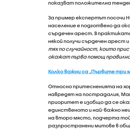
показват положителна тенде
За пример експертът посочи Н
население е подготвено да ок
сърдечен арест. В практиката
някой получи сърдечен арест и
тях по случайност, които при
окажат първа помощ правилно
Колко важни са „Първите три 
Относно притесненията на хор
навредят на пострадалия, Ма
приоритет е изобщо да се окаж
единственото и най-важно не
на второ място, подчерта той
разпространени митове в общ