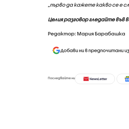
„
първо да кажете какво се е с
Целия разговор гледайте във 
Редактор: Мария Барабашка
Добави ни в предпочитани и
Последвайте ни
NewsLetter