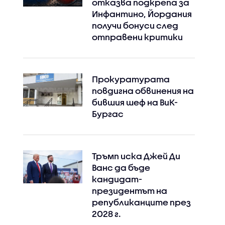
отказва подкрепа за
Инфантино, Йордания
получи бонуси след
отправени критики
Прокуратурата
повдигна обвинения на
бившия шеф на ВиК-
Бургас
Тръмп иска Джей Ди
Ванс да бъде
кандидат-
президентът на
републиканците през
2028 г.