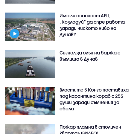
Има ли опасност АЕЦ
„Козлодуй” да спре работа
заради ниското ниво на
Дунав?
Сигнал за огън на баржа с
въглища в Дунав
Властите в Конго поставиха
под карантина кораб с 255
души заради съмнения за
ебола
Пожар пламна в столичен
квартал (ВИДЕО)