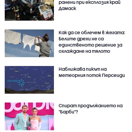
ранени при експлозия край
Дамаск
Как да се облечем в жегата:
Белите дрехи не са
единственото решение за
охлаждане на тялото
Наближава пикът на
метеорния поток Персеиди
Спират продължанието на
"Барби"?