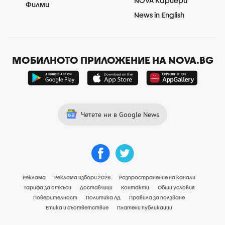
NOVA Кариери
Филми
News in English
МОБИЛНОТО ПРИЛОЖЕНИЕ НА NOVA.BG
Четете ни в Google News
Реклама
Реклама избори 2026
Разпространение на канали
Тарифа за откъси
Доставчици
Контакти
Общи условия
Поверителност
Политика ЛД
Правила за ползване
Етика и съответствие
Платени публикации