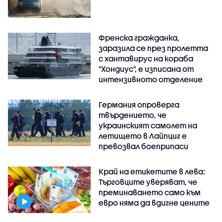
Френска гражданка,
заразила се през пролетта
с хантавирус на кораба
"Хондиус", е изписана от
интензивното отделение
Германия опроверга
твърдението, че
украинският самолет на
летището в Лайпциг е
превозвал боеприпаси
Край на етикетите в лева:
Търговците уверяват, че
преминаването само към
евро няма да вдигне цените