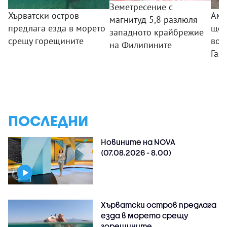
Земетресение с
Хърватски остров
Аме
магнитуд 5,8 разлюля
предлага езда в морето
ще 
западното крайбрежие
срещу горещините
вое
на Филипините
Газа
ПОСЛЕДНИ
Новините на NOVA
(07.08.2026 - 8.00)
Хърватски остров предлага
езда в морето срещу
горещините