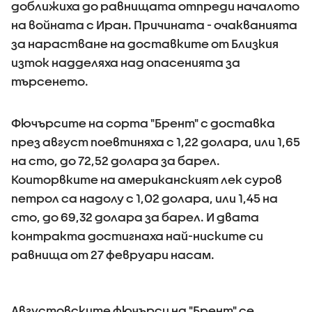
доближиха до равнищата отпреди началото
на войната с Иран. Причината - очакванията
за нарастване на доставките от Близкия
изток надделяха над опасенията за
търсенето.
Фючърсите на сорта "Брент" с доставка
през август поевтиняха с 1,22 долара, или 1,65
на сто, до 72,52 долара за барел.
Коиторвките на американският лек суров
петрол са надолу с 1,02 долара, или 1,45 на
сто, до 69,32 долара за барел. И двата
контракта достигнаха най-ниските си
равнища от 27 февруари насам.
Августовските фючърси на "Брент" се