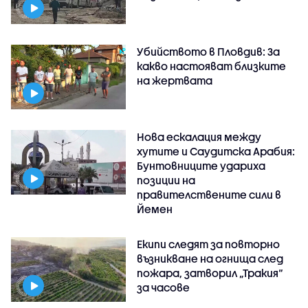
Убийството в Пловдив: За
какво настояват близките
на жертвата
Нова ескалация между
хутите и Саудитска Арабия:
Бунтовниците удариха
позиции на
правителствените сили в
Йемен
Екипи следят за повторно
възникване на огнища след
пожара, затворил „Тракия“
за часове