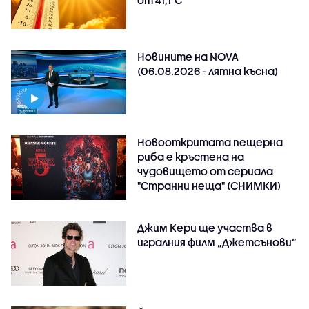
от 41,1°C
Новините на NOVA
(06.08.2026 - лятна късна)
Новооткритата пещерна
риба е кръстена на
чудовището от сериала
"Странни неща" (СНИМКИ)
Джим Кери ще участва в
игралния филм „Джетсънови“