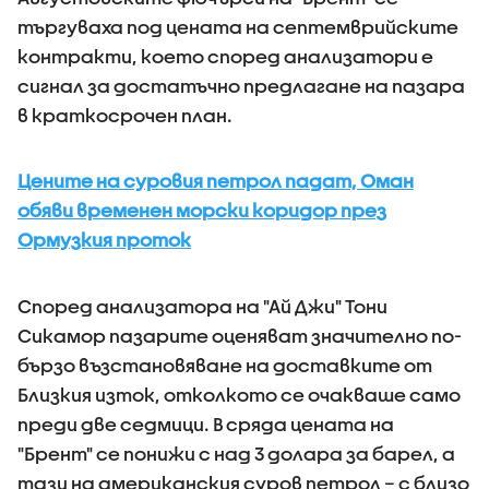
търгуваха под цената на септемврийските
контракти, което според анализатори е
сигнал за достатъчно предлагане на пазара
в краткосрочен план.
Цените на суровия петрол падат, Оман
обяви временен морски коридор през
Ормузкия проток
Според анализатора на "Ай Джи" Тони
Сикамор пазарите оценяват значително по-
бързо възстановяване на доставките от
Близкия изток, отколкото се очакваше само
преди две седмици. В сряда цената на
"Брент" се понижи с над 3 долара за барел, а
тази на американския суров петрол – с близо