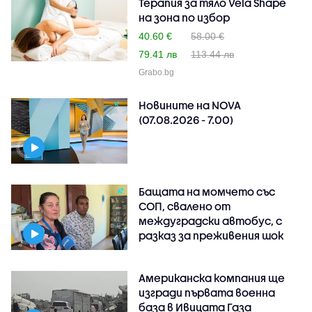
Терапия за тяло Vela Shape
на зона по избор
40.60 €
58.00 €
79.41 лв
113.44 лв
Grabo.bg
Новините на NOVA
(07.08.2026 - 7.00)
Бащата на момчето със
СОП, свалено от
междуградски автобус, с
разказ за преживения шок
Американска компания ще
изгради първата военна
база в Ивицата Газа