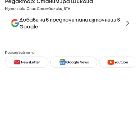
Редактор: Станимира Шикова
Източник:
Спас Стамболски, БТА
Добави ни в предпочитани източници в
Google
Последвайте ни
NewsLetter
Google News
Youtube