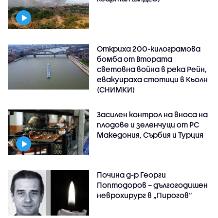
Откриха 200-килограмова
бомба от Втората
световна война в река Рейн,
евакуираха стотици в Кьолн
(СНИМКИ)
Засилен контрол на вноса на
плодове и зеленчуци от РС
Македония, Сърбия и Турция
Почина д-р Георги
Поптодоров – дългогодишен
неврохирург в „Пирогов“