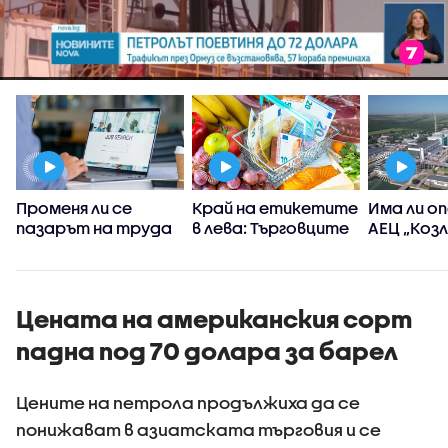
а
Променя ли се
Край на етикетите
Има ли о
пазарът на труда
в лева: Търговците
АЕЦ „Коз
уверяват, че
спре ра
преминаването
заради н
само към евро няма
ниво на Д
да вдигне цените
Цената на американския сорт
падна под 70 долара за барел
Цените на петрола продължиха да се
понижават в азиатската търговия и се