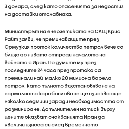
3 долара, след като опасенията за недостиг
на доставки отслабнаха.
Министърът на енергетиката на САЩ Крис
Райт заяви, че преминаващите през
Ормузкия проток количества петрол вече са
близо до нивата отпреди началото на
войната с Иран. По думите му през
последните 24 часа през протока са
преминали най-малко 20 милиона барела
петрол, като пълното възстановяване на
нормалното корабоплаване ще изисква още
няколко седмици заради необходимостта от
разминиране. Допълнителен натиск върху
цените оказват очакванията Иран да
увеличи износа си след временното