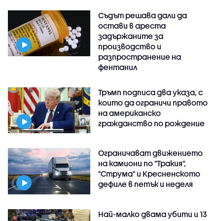
Съдът решава дали да
остави в ареста
задържаните за
производство и
разпространение на
фентанил
Тръмп подписа два указа, с
които да ограничи правото
на американско
гражданство по рождение
Ограничават движението
на камиони по "Тракия",
"Струма" и Кресненското
дефиле в петък и неделя
Най-малко двама убити и 13