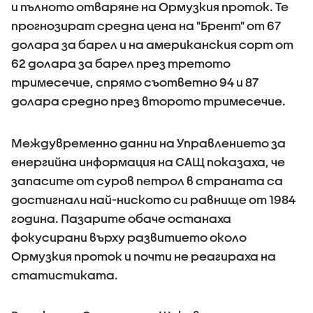
и пълното отваряне на Ормузкия проток. Те
прогнозират средна цена на "Брент" от 67
долара за барел и на американския сорт от
62 долара за барел през третото
тримесечие, спрямо съответно 94 и 87
долара средно през второто тримесечие.
Междувременно данни на Управлението за
енергийна информация на САЩ показаха, че
запасите от суров петрол в страната са
достигнали най-ниското си равнище от 1984
година. Пазарите обаче останаха
фокусирани върху развитието около
Ормузкия проток и почти не реагираха на
статистиката.