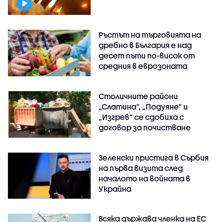
Ръстът на търговията на
дребно в България е над
десет пъти по-висок от
средния в еврозоната
Столичните райони
„Слатина“, „Подуяне“ и
„Изгрев“ се сдобиха с
договор за почистване
Зеленски пристига в Сърбия
на първа визита след
началото на войната в
Украйна
Всяка държава членка на ЕС