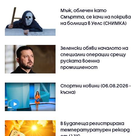
Мъж, облечен като
Смъртта, се качи на покрива
на болница в Уелс (СНИМКА)
Зеленски обяви началото на
специални операции срещу
руската военна
промишленост
Спортни новини (06.08.2026 -
късна)
В Будапеща регистрираха
температуратурен рекорд