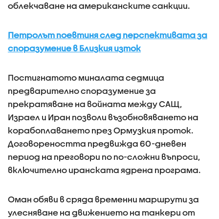
облекчаване на американските санкции.
Петролът поевтиня след перспективата за
споразумение в Близкия изток
Постигнатото миналата седмица
предварително споразумение за
прекратяване на войната между САЩ,
Израел и Иран позволи възобновяването на
корабоплаването през Ормузкия проток.
Договореността предвижда 60-дневен
период на преговори по по-сложни въпроси,
включително иранската ядрена програма.
Оман обяви в сряда временни маршрути за
улесняване на движението на танкери от