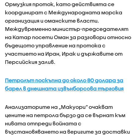
Ормузкия проток, като действията се
координират с Международната морска
организация и оманските власти.
Междувременно министър-председателят
на Катар посети Оман за разговори относно
бъдещото управление на протока с
участието на Иран, Ирак и държавите от
Персийския залив.
Петролът поскъпна до около 80 долара за
барел в днешната извънборсова търговия
Анализаторите на „Макуори“ очакват
цените на петрола бързо да се върнат към
нивата отпреди войната с
възстановяването на веригите за доставки