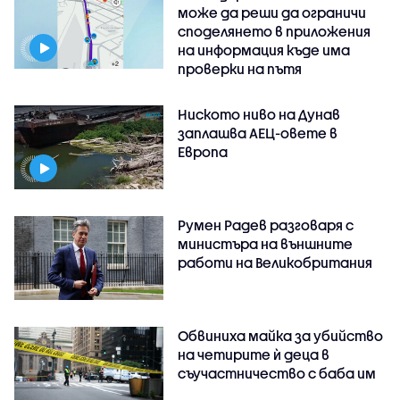
може да реши да ограничи
споделянето в приложения
на информация къде има
проверки на пътя
Ниското ниво на Дунав
заплашва АЕЦ-овете в
Европа
Румен Радев разговаря с
министъра на външните
работи на Великобритания
Обвиниха майка за убийство
на четирите ѝ деца в
съучастничество с баба им