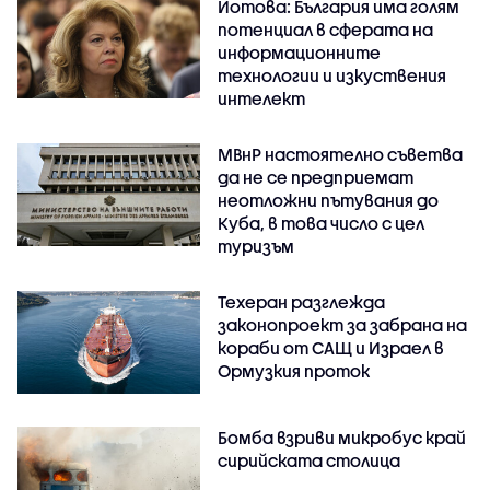
Йотова: България има голям
потенциал в сферата на
информационните
технологии и изкуствения
интелект
МВнР настоятелно съветва
да не се предприемат
неотложни пътувания до
Куба, в това число с цел
туризъм
Техеран разглежда
законопроект за забрана на
кораби от САЩ и Израел в
Ормузкия проток
Бомба взриви микробус край
сирийската столица