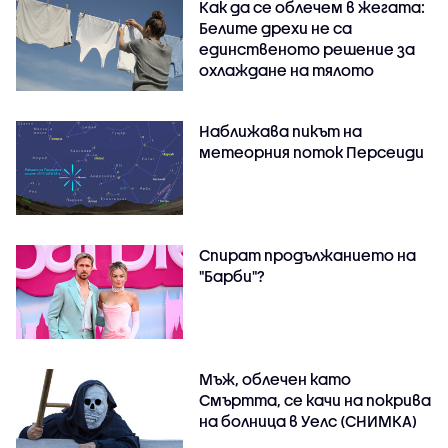
Как да се облечем в жегата:
Белите дрехи не са
единственото решение за
охлаждане на тялото
Наближава пикът на
метеорния поток Персеиди
Спират продължанието на
"Барби"?
Мъж, облечен като
Смъртта, се качи на покрива
на болница в Уелс (СНИМКА)