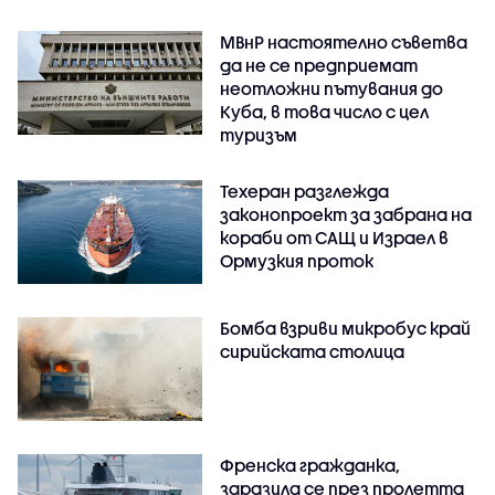
МВнР настоятелно съветва
да не се предприемат
неотложни пътувания до
Куба, в това число с цел
туризъм
Техеран разглежда
законопроект за забрана на
кораби от САЩ и Израел в
Ормузкия проток
Бомба взриви микробус край
сирийската столица
Френска гражданка,
заразила се през пролетта