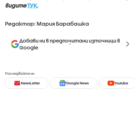
видите
ТУК.
Редактор: Мария Барабашка
Добави ни в предпочитани източници в
Google
Последвайте ни
NewsLetter
Google News
Youtube