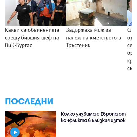
Какви са обвиненията
Задържаха мъж за
Сле
срещу бившия шеф на
палеж на кметството в
от 
ВиК-Бургас
Тръстеник
сем
бре
кра
същ
ПОСЛЕДНИ
Колко уязвима е Европа от
конфликта в Близкия изток