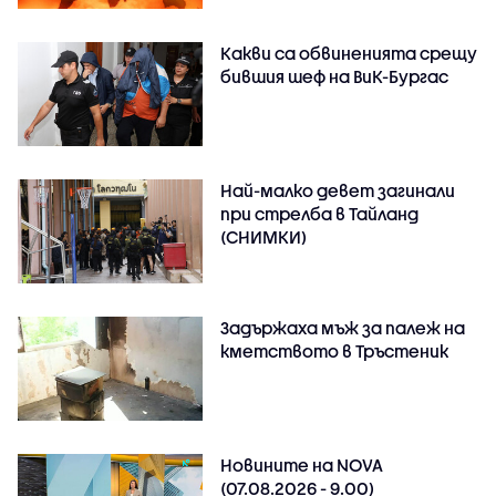
Какви са обвиненията срещу
бившия шеф на ВиК-Бургас
Най-малко девет загинали
при стрелба в Тайланд
(СНИМКИ)
Задържаха мъж за палеж на
кметството в Тръстеник
Новините на NOVA
(07.08.2026 - 9.00)