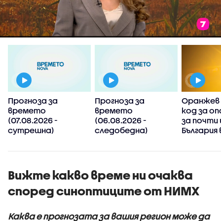
Прогноза за
Прогноза за
Оранжев 
времето
времето
код за оп
(07.08.2026 -
(06.08.2026 -
за почти 
сутрешна)
следобедна)
България 
Вижте какво време ни очаква
според синоптиците от НИМХ
Каква е прогнозата за вашия регион може да