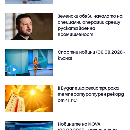
Зеленски обяви началото на
специални операции срещу
руската военна
промишленост
Спортни новини (06.08.2026 -
късна)
В Будапеща регистрираха
температуратурен рекорд
от 41,1°C
Новините на NOVA
(06.08.2026 - лятна късна)