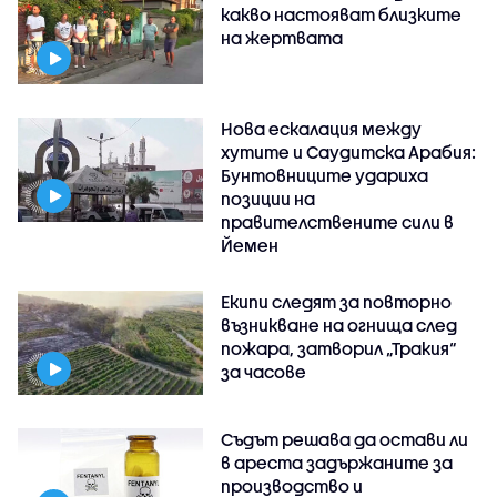
какво настояват близките
на жертвата
Нова ескалация между
хутите и Саудитска Арабия:
Бунтовниците удариха
позиции на
правителствените сили в
Йемен
Екипи следят за повторно
възникване на огнища след
пожара, затворил „Тракия“
за часове
Съдът решава да остави ли
в ареста задържаните за
производство и