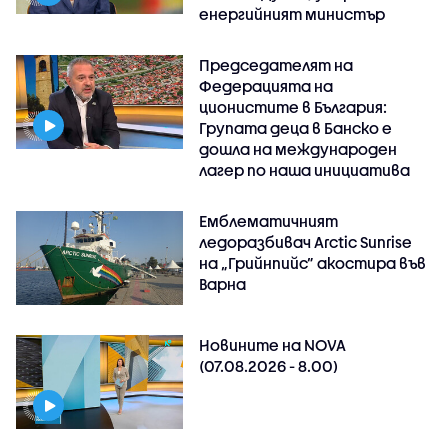
енергийният министър
Председателят на
Федерацията на
ционистите в България:
Групата деца в Банско е
дошла на международен
лагер по наша инициатива
Емблематичният
ледоразбивач Arctic Sunrise
на „Грийнпийс” акостира във
Варна
Новините на NOVA
(07.08.2026 - 8.00)