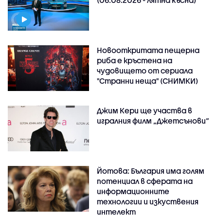
Новооткритата пещерна
риба е кръстена на
чудовището от сериала
"Странни неща" (СНИМКИ)
Джим Кери ще участва в
игралния филм „Джетсънови“
Йотова: България има голям
потенциал в сферата на
информационните
технологии и изкуствения
интелект