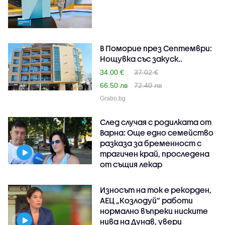
В Поморие през Септември:
Нощувка със закуск..
34.00 €
37.02 €
66.50 лв
72.40 лв
Grabo.bg
След случая с родилката от
Варна: Още едно семейство
разказа за бременност с
трагичен край, проследена
от същия лекар
Износът на ток е рекорден,
АЕЦ „Козлодуй“ работи
нормално въпреки ниските
нива на Дунав, увери