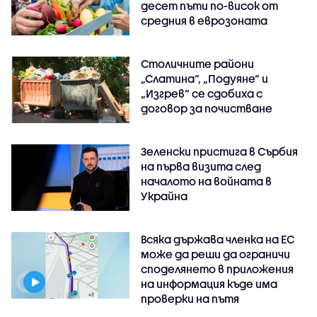
десет пъти по-висок от
средния в еврозоната
Столичните райони
„Слатина“, „Подуяне“ и
„Изгрев“ се сдобиха с
договор за почистване
Зеленски пристига в Сърбия
на първа визита след
началото на войната в
Украйна
Всяка държава членка на ЕС
може да реши да ограничи
споделянето в приложения
на информация къде има
проверки на пътя