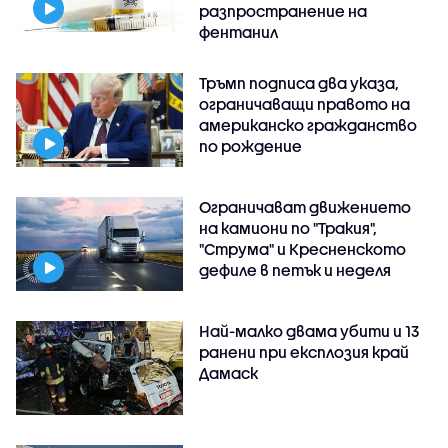
разпространение на
фентанил
Тръмп подписа два указа,
ограничаващи правото на
американско гражданство
по рождение
Ограничават движението
на камиони по "Тракия",
"Струма" и Кресненското
дефиле в петък и неделя
Най-малко двама убити и 13
ранени при експлозия край
Дамаск