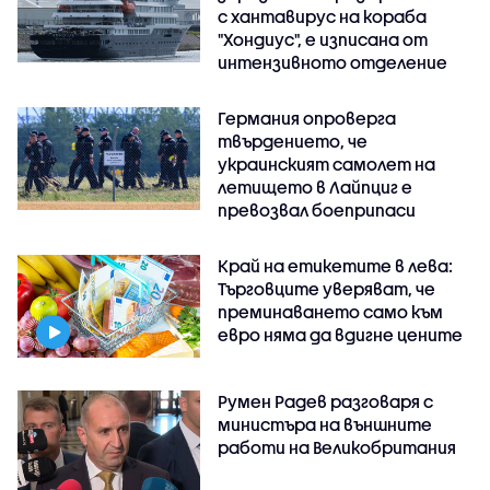
с хантавирус на кораба
"Хондиус", е изписана от
интензивното отделение
Германия опроверга
твърдението, че
украинският самолет на
летището в Лайпциг е
превозвал боеприпаси
Край на етикетите в лева:
Търговците уверяват, че
преминаването само към
евро няма да вдигне цените
Румен Радев разговаря с
министъра на външните
работи на Великобритания