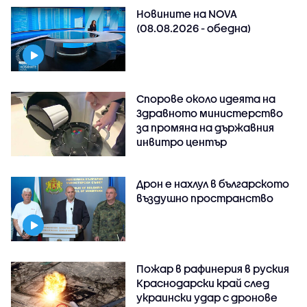
Новините на NOVA
(08.08.2026 - обедна)
Спорове около идеята на
Здравното министерство
за промяна на държавния
инвитро център
Дрон е нахлул в българското
въздушно пространство
Пожар в рафинерия в руския
Краснодарски край след
украински удар с дронове