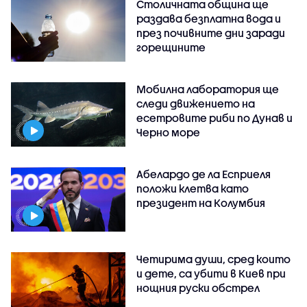
Столичната община ще
раздава безплатна вода и
през почивните дни заради
горещините
Мобилна лаборатория ще
следи движението на
есетровите риби по Дунав и
Черно море
Абелардо де ла Есприеля
положи клетва като
президент на Колумбия
Четирима души, сред които
и дете, са убити в Киев при
нощния руски обстрел