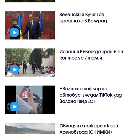
Зеленски и Вучич се
срещнаха в Белград
Испания въвежда граничен
контрол с Италия
Уволниха шофьор на
автобус, гледал TikTok зад
волана (ВИДЕО)
Овладян е пожарът край
Асеновград (СНИМКИ)