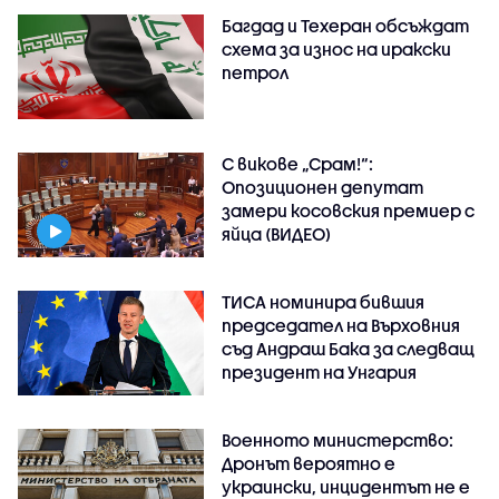
Багдад и Техеран обсъждат
схема за износ на иракски
петрол
С викове „Срам!“:
Опозиционен депутат
замери косовския премиер с
яйца (ВИДЕО)
ТИСА номинира бившия
председател на Върховния
съд Андраш Бака за следващ
президент на Унгария
Военното министерство:
Дронът вероятно е
украински, инцидентът не е