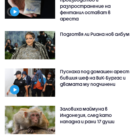
разпространение на
фентанил остават в
ареста
Подготвя ли Риана нов албум
Пуснаха под домашен арест
бившия шеф на ВиК-Бургас и
двамата му подчинени
Заловиха маймуна в
Индонезия, след като
нападна и рани 17 души