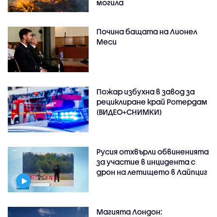
могила
Почина бащата на Лионел
Меси
Пожар избухна в завод за
рециклиране край Ротердам
(ВИДЕО+СНИМКИ)
Русия отхвърли обвиненията
за участие в инцидента с
дрон на летището в Лайпциг
Магията Лондон: