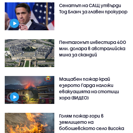
Сенатът на САЩ утвърди
Тод Бланч за главен прокурор
Пентагонът инвестира 400
млн. долара в австралийска
мина за скандий
Мащабен пожар край
езерото Гарда наложи
евакуацията на стотици
хора (ВИДЕО)
Голям пожар гори в
землището на
бобошевското село Висока