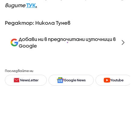
видите
ТУК
.
Редактор: Никола Тунев
Добави ни в предпочитани източници в
Google
Последвайте ни
NewsLetter
Google News
Youtube