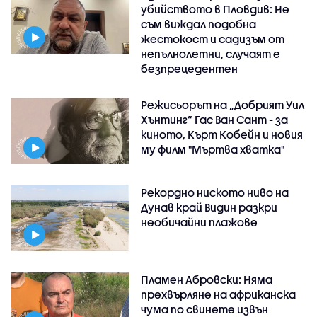
убийството в Пловдив: Не
съм виждал подобна
жестокост и садизъм от
непълнолетни, случаят е
безпрецедентен
Режисьорът на „Добрият Уил
Хънтинг“ Гас Ван Сант - за
киното, Кърт Кобейн и новия
му филм "Мъртва хватка"
Рекордно ниското ниво на
Дунав край Видин разкри
необичайни плажове
Пламен Абровски: Няма
прехвърляне на африканска
чума по свинете извън