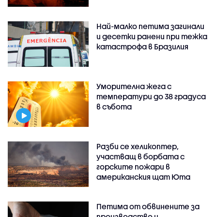
Най-малко петима загинали
и десетки ранени при тежка
катастрофа в Бразилия
Уморителна жега с
температури до 38 градуса
в събота
Разби се хеликоптер,
участващ в борбата с
горските пожари в
американския щат Юта
Петима от обвинените за
производство и