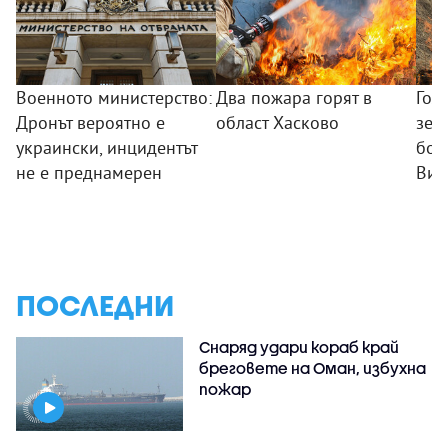
Военното министерство:
Два пожара горят в
Гол
Дронът вероятно е
област Хасково
зем
украински, инцидентът
боб
не е преднамерен
Вис
ПОСЛЕДНИ
Снаряд удари кораб край
бреговете на Оман, избухна
пожар