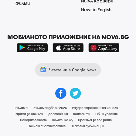
NOVA Кариери
Филми
News in English
МОБИЛНОТО ПРИЛОЖЕНИЕ НА NOVA.BG
Четете ни в Google News
Реклама
Реклама избори 2026
Разпространение на канали
Тарифа за откъси
Доставчици
Контакти
Общи условия
Поверителност
Политика ЛД
Правила за ползване
Етика и съответствие
Платени публикации