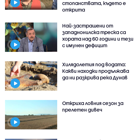
стопанствата, където е
открита
Най-застрашени от
западнонилска треска са
хората над 60 години и тези
с имунен дефицит
Хилядолетия под водата:
Какви находки продължава
да ни разкрива река Дунав
Откриха ловния сезон за
прелетен дивеч