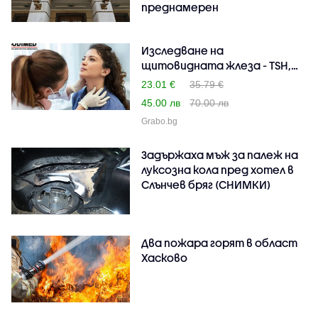
преднамерен
Изследване на
щитовидната жлеза - TSH,
FT3, ..
23.01 €
35.79 €
45.00 лв
70.00 лв
Grabo.bg
Задържаха мъж за палеж на
луксозна кола пред хотел в
Слънчев бряг (СНИМКИ)
Два пожара горят в област
Хасково