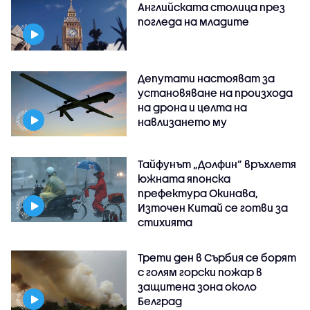
Английската столица през
погледа на младите
Депутати настояват за
установяване на произхода
на дрона и целта на
навлизането му
Тайфунът „Долфин” връхлетя
южната японска
префектура Окинава,
Източен Китай се готви за
стихията
Трети ден в Сърбия се борят
с голям горски пожар в
защитена зона около
Белград