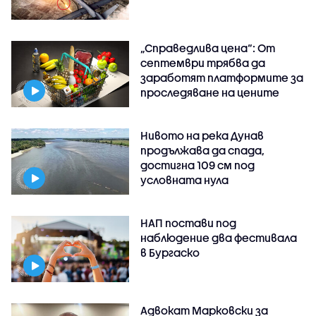
„Справедлива цена“: От
септември трябва да
заработят платформите за
проследяване на цените
Нивото на река Дунав
продължава да спада,
достигна 109 см под
условната нула
НАП постави под
наблюдение два фестивала
в Бургаско
Адвокат Марковски за