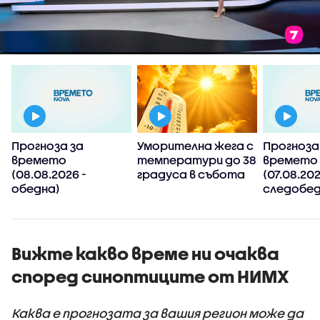
Прогноза за
Уморителна жега с
Прогноза
времето
температури до 38
времето
(08.08.2026 -
градуса в събота
(07.08.202
обедна)
следобед
Вижте какво време ни очаква
според синоптиците от НИМХ
Каква е прогнозата за вашия регион може да