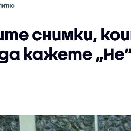
ПИТНО
те снимки, кои
да кажете „Не”