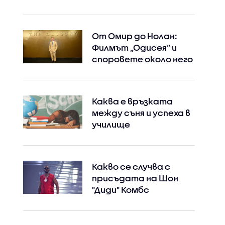
От Омир до Нолан:
Филмът „Одисея” и
споровете около него
Instagram
Facebook
Каква е връзката
между съня и успеха в
училище
Какво се случва с
присъдата на Шон
"Диди" Комбс