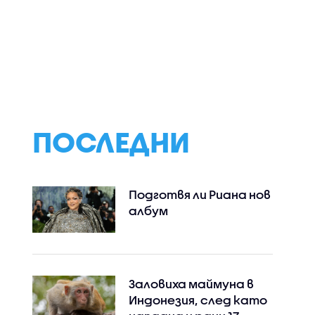
ПОСЛЕДНИ
Подготвя ли Риана нов
албум
Заловиха маймуна в
Индонезия, след като