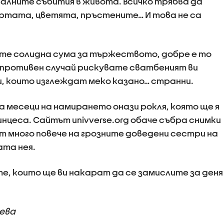
алните събития в живота. Всичко трябва да
ртата, цветята, пръстените… И това не са
те солидна сума за тържеството, добре е то
В противен случай рискувате сватбеният ви
и, които изглеждат меко казано… странни.
 месеци на намирането онази рокля, която ще я
нцеса. Сайтът univverse.org обаче събра снимки
т много повече на грозните доведени сестри на
ата нея.
, които ще ви накарат да се замислите за деня
ева