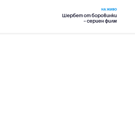
НА ЖИВО
Шербет от боровинки
– сериен филм