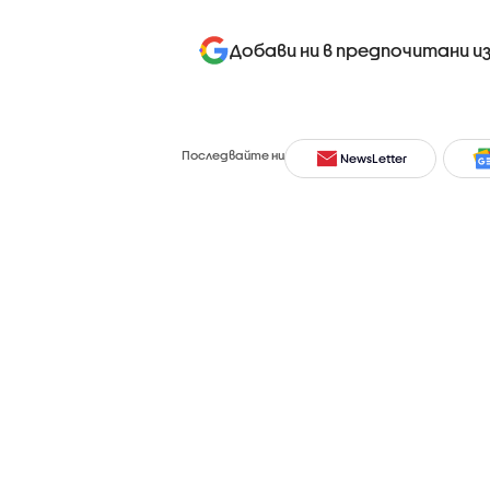
Добави ни в предпочитани и
Последвайте ни
NewsLetter