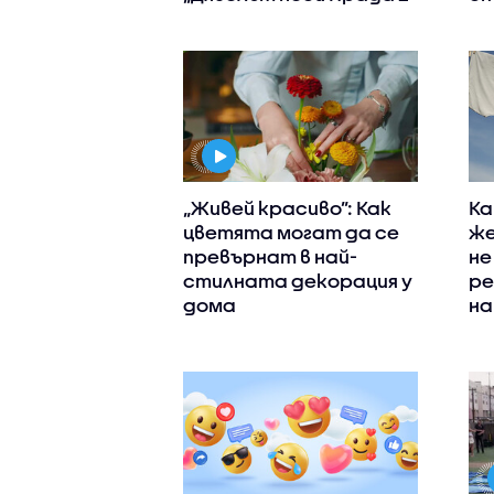
„Живей красиво”: Как
Ка
цветята могат да се
же
превърнат в най-
не
стилната декорация у
ре
дома
на