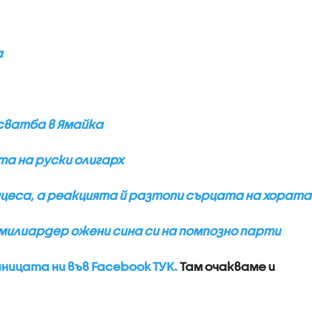
а
 сватба в Ямайка
а на руски олигарх
нцеса, а реакцията й разтопи сърцата на хората
и милиардер ожени сина си на помпозно парти
ицата ни във Facebook ТУК.
Там очакваме и