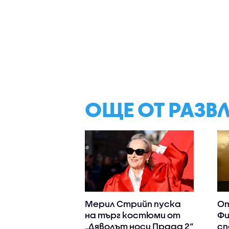
ОЩЕ ОТ РАЗВ
Мерил Стрийп пуска
От
на търг костюми от
Фи
„Дяволът носи Прада 2“
сп