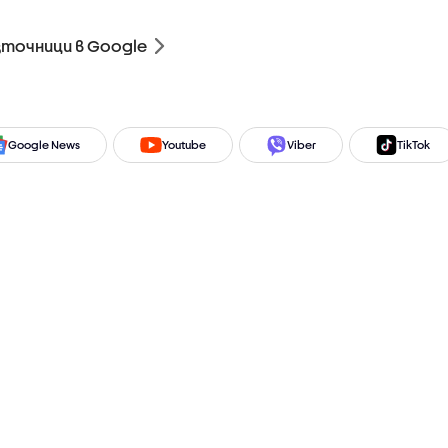
зточници в Google
Google News
Youtube
Viber
TikTok