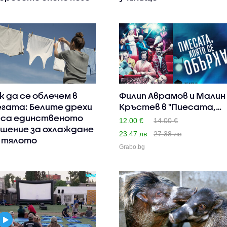
к да се облечем в
Филип Аврамов и Малин
гата: Белите дрехи
Кръстев в "Пиесата,
 са единственото
ко..
12.00 €
14.00 €
шение за охлаждане
23.47 лв
27.38 лв
 тялото
Grabo.bg