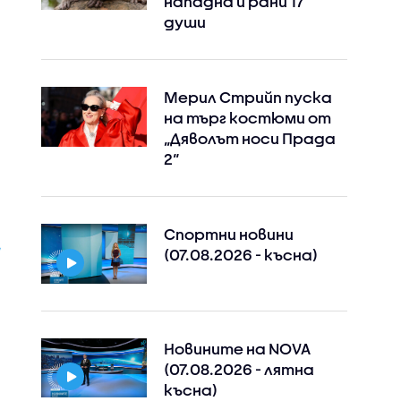
нападна и рани 17
души
Мерил Стрийп пуска
на търг костюми от
„Дяволът носи Прада
2“
Спортни новини
(07.08.2026 - късна)
Новините на NOVA
(07.08.2026 - лятна
късна)