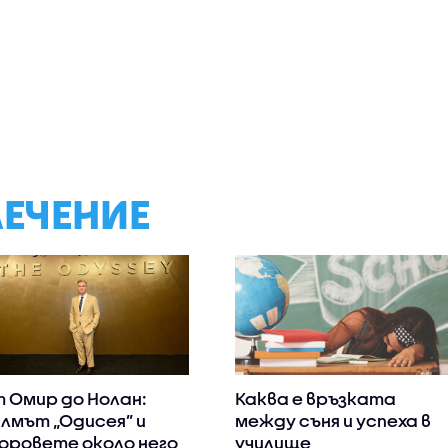
ЛЕЧЕНИЕ
 Омир до Нолан:
Каква е връзката
лмът „Одисея” и
между съня и успеха в
оровете около него
училище