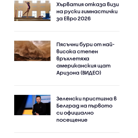
Хърватия отказа визи
на руски гимнастички
за Евро 2026
Пясъчни бури от най-
висока степен
връхлетяха
американския щат
Аризона (ВИДЕО)
Зеленски пристигна в
Белград на първото
си официално
посещение