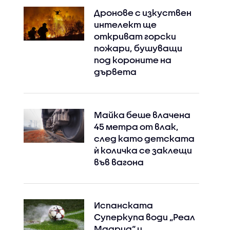
Дронове с изкуствен
интелект ще
откриват горски
пожари, бушуващи
под короните на
дървета
Майка беше влачена
45 метра от влак,
след като детската
ѝ количка се заклещи
във вагона
Испанската
Суперкупа води „Реал
Мадрид“ и