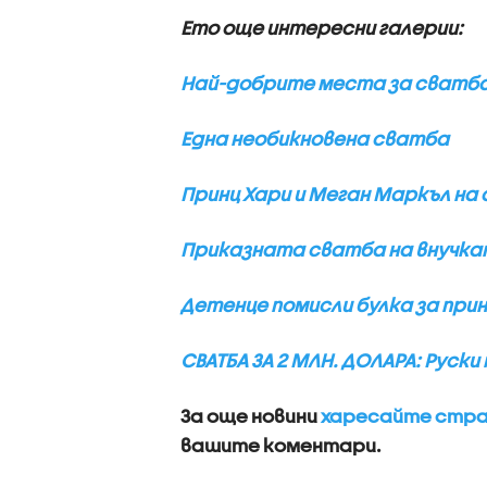
Ето още интересни галерии:
Най-добрите места за сватб
Една необикновена сватба
Принц Хари и Меган Маркъл на
Приказната сватба на внучкат
Детенце помисли булка за при
СВАТБА ЗА 2 МЛН. ДОЛАРА: Руск
За още новини
харесайте стран
вашите коментари.