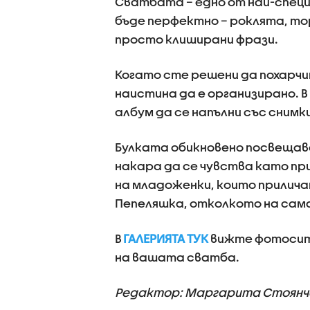
Сватбата – едно от най-специ
бъде перфектно – роклята, то
просто клиширани фрази.
Когато сте решени да похарчи
наистина да е организирано. 
албум да се напълни със снимк
Булката обикновено посвещава
накара да се чувства като при
на младоженки, които прилича
Пепеляшка, отколкото на сам
В
ГАЛЕРИЯТА ТУК
вижте фотосите
на вашата сватба.
Редактор: Маргарита Стоянч