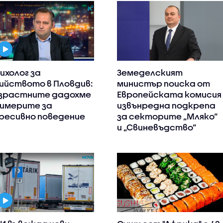
ихолог за
Земеделският
ийството в Пловдив:
министър поиска от
зрастните дадохме
Европейската комисия
имерите за
извънредна подкрепа
ресивно поведение
за секторите „Мляко“
и „Свиневъдство“