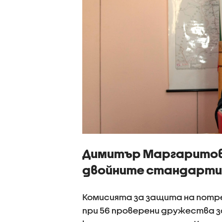
Димитър Маргаритов
двойните стандарти 
Комисията за защита на потр
при 56 проверени дружества з