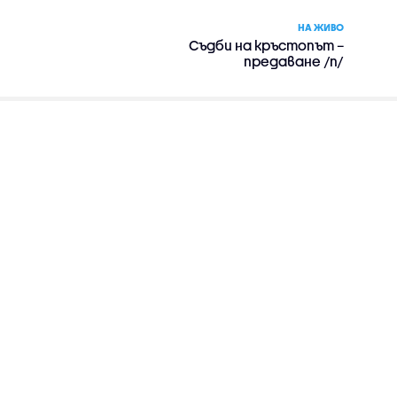
НА ЖИВО
Съдби на кръстопът –
предаване /п/