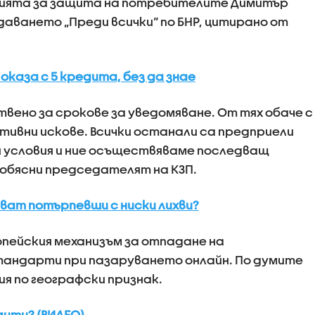
сията за защита на потребителите Димитър
аването „Преди всички“ по БНР, цитирано от
оказа с 5 кредита, без да знае
вено за срокове за уведомяване. От тях обаче с
ктивни искове. Всички останали са предприели
и условия и ние осъществяваме последващ
 обясни председателят на КЗП.
ват потърпевши с ниски лихви?
пейския механизъм за отпадане на
тандарти при пазаруването онлайн. По думите
ия по географски признак.
дити? (ВИДЕО)