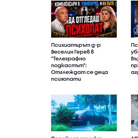
Психиатърът д-р
Пс
Веселин Герев в
уб
"Телеграфно
Въ
подкастът":
пр
Отглеждат се деца
аг
психопати