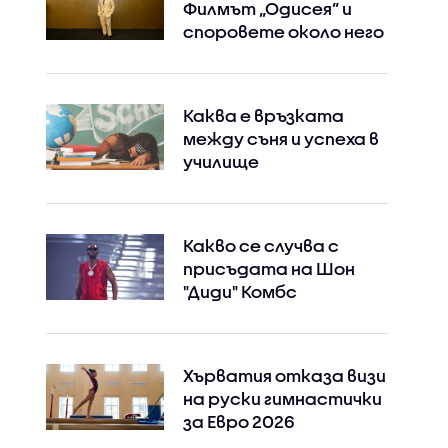
Филмът „Одисея” и
споровете около него
Каква е връзката
между съня и успеха в
училище
Какво се случва с
присъдата на Шон
"Диди" Комбс
Instagram
Facebook
Хърватия отказа визи
на руски гимнастички
за Евро 2026