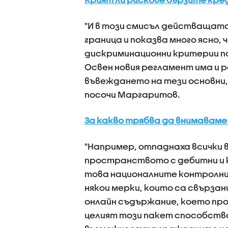
"И в този смисъл действащата
граница и показва много ясно, 
дискриминационни критерии по
Освен новия регламент има и 
въвеждането на тези основни,
посочи Маргаритов.
За какво трябва да внимаваме
"Например, отпаднаха всички 
пространството с дебитни и 
това националните контролни
някои мерки, които са свързан
онлайн съдържание, което прот
целият този пакет способства