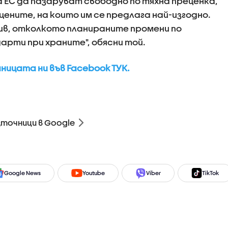
ЕС да пазаруват свободно по тяхна преценка,
цените, на които им се предлага най-изгодно.
бив, отколкото планираните промени по
рти при храните", обясни той.
ицата ни във Facebook ТУК.
зточници в Google
Google News
Youtube
Viber
TikTok