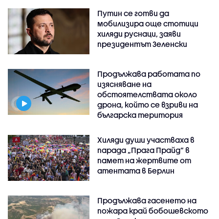
Путин се готви да
мобилизира още стотици
хиляди руснаци, заяви
президентът Зеленски
Продължава работата по
изясняване на
обстоятелствата около
дрона, който се взриви на
българска територия
Хиляди души участваха в
парада „Прага Прайд“ в
памет на жертвите от
атентата в Берлин
Продължава гасенето на
пожара край бобошевското