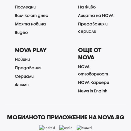
Последни
На живо
Всичко от днес
Лицата на NOVA
Моята новина
Предавания и
сериали
Видео
NOVA PLAY
ОЩЕ ОТ
NOVA
Новини
NOVA
Предавания
отговорност
Сериали
NOVA Кариери
Филми
News in English
МОБИЛНОТО ПРИЛОЖЕНИЕ НА NOVA.BG