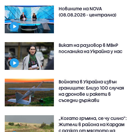
Новините на NOVA
(08.08.2026 - централна)
Викат на разговор в МВнР
посланика на Украйна у нас
Войната в Украйна извън
границите: Близо 100 случая
на дронове и ракети в
съседни държави
„Когато гръмна, се чу силно“:
Жители в района на Кардам
с разказ от мястото на