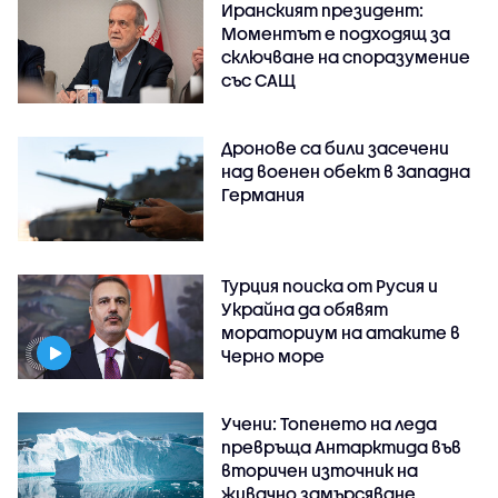
Иранският президент:
Моментът е подходящ за
сключване на споразумение
със САЩ
Дронове са били засечени
над военен обект в Западна
Германия
Турция поиска от Русия и
Украйна да обявят
мораториум на атаките в
Черно море
Учени: Топенето на леда
превръща Антарктида във
вторичен източник на
живачно замърсяване