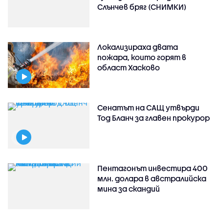
Слънчев бряг (СНИМКИ)
Локализираха двата
пожара, които горят в
област Хасково
Сенатът на САЩ утвърди
Тод Бланч за главен прокурор
Пентагонът инвестира 400
млн. долара в австралийска
мина за скандий