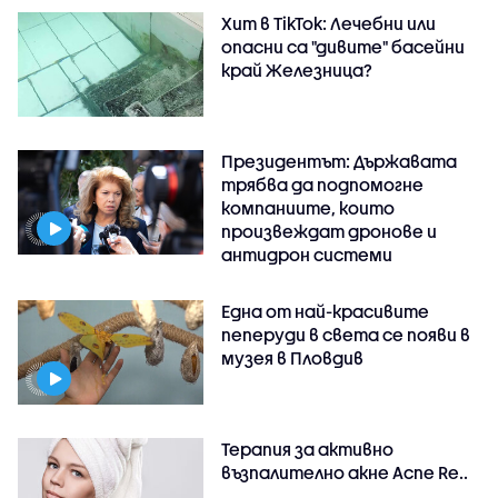
Хит в TikTok: Лечебни или
опасни са "дивите" басейни
край Железница?
Президентът: Държавата
трябва да подпомогне
компаниите, които
произвеждат дронове и
антидрон системи
Една от най-красивите
пеперуди в света се появи в
музея в Пловдив
Терапия за активно
възпалително акне Acne Re..