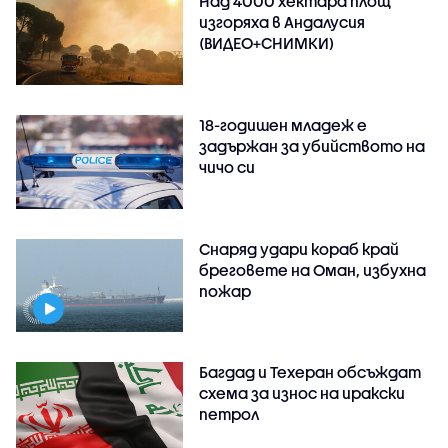
Над 4000 хектара площ
изгоряха в Андалусия
(ВИДЕО+СНИМКИ)
18-годишен младеж е
задържан за убийството на
чичо си
Снаряд удари кораб край
бреговете на Оман, избухна
пожар
Багдад и Техеран обсъждат
схема за износ на иракски
петрол