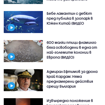
Бебе ламантин с дебют
пред публика в зоопарк в
Южен Китай (ВИДЕО
600 малки птици фламинго
бяха освободени в една от
най-големите колонии в
Европа (ВИДЕО)
Адмирал Ефтимов за дрона
край Кардам: Няма
преднамерени действия
срещу България
Извънредно положение в