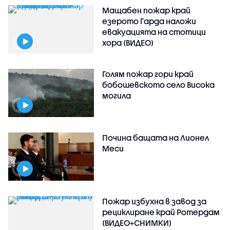
Мащабен пожар край
езерото Гарда наложи
евакуацията на стотици
хора (ВИДЕО)
Голям пожар гори край
бобошевското село Висока
могила
Почина бащата на Лионел
Меси
Пожар избухна в завод за
рециклиране край Ротердам
(ВИДЕО+СНИМКИ)