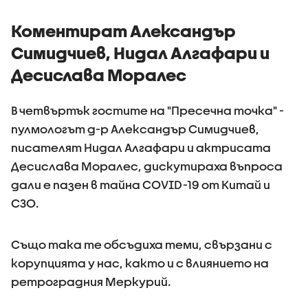
територ
Коментират Александър
Симидчиев, Нидал Алгафари и
Десислава Моралес
В четвъртък гостите на "Пресечна точка" -
пулмологът д-р Александър Симидчиев,
писателят Нидал Алгафари и актрисата
Десислава Моралес, дискутираха въпроса
дали е пазен в тайна COVID-19 от Китай и
СЗО.
Също така те обсъдиха теми, свързани с
корупцията у нас, както и с влиянието на
ретроградния Меркурий.