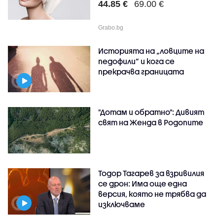
44.85 €
69.00 €
Grabo.bg
Историята на „ловците на
педофили” и кога се
прекрачва границата
"Дотам и обратно": Дивият
свят на Женда в Родопите
Тодор Тагарев за взривилия
се дрон: Има още една
версия, която не трябва да
изключваме