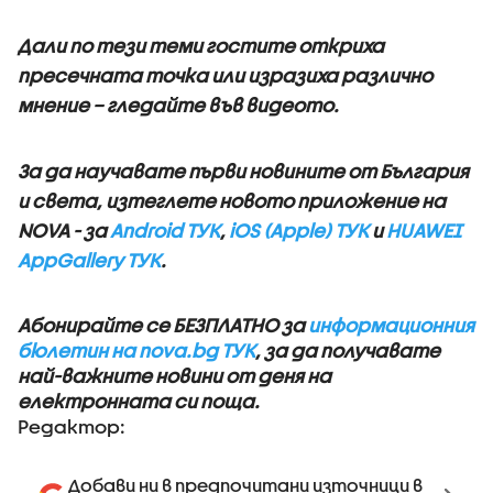
Дали по тези теми гостите откриха
пресечната точка или изразиха различно
мнение – гледайте във видеото.
За да научавате първи новините от България
и света, изтеглете новото приложение на
NOVA - за
Android ТУК
,
iOS (Apple) ТУК
и
HUAWEI
AppGallery ТУК
.
Абонирайте се БЕЗПЛАТНО за
информационния
бюлетин на nova.bg ТУК
, за да получавате
най-важните новини от деня на
електронната си поща.
Редактор:
Добави ни в предпочитани източници в