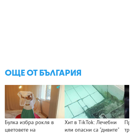
ОЩЕ ОТ БЪЛГАРИЯ
Булка избра рокля в
Хит в TikTok: Лечебни
Пре
цветовете на
или опасни са "дивите"
тря