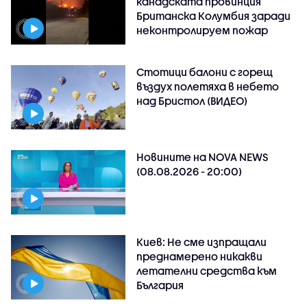
канадската провинция
Британска Колумбия заради
неконтролируем пожар
Стотици балони с горещ
въздух полетяха в небето
над Бристол (ВИДЕО)
Новините на NOVA NEWS
(08.08.2026 - 20:00)
Киев: Не сме изпращали
преднамерено никакви
летателни средства към
България