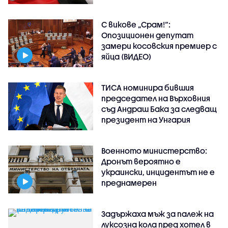
С викове „Срам!“:
Опозиционен депутат
замери косовския премиер с
яйца (ВИДЕО)
ТИСА номинира бившия
председател на Върховния
съд Андраш Бака за следващ
президент на Унгария
Военното министерство:
Дронът вероятно е
украински, инцидентът не е
преднамерен
Задържаха мъж за палеж на
луксозна кола пред хотел в