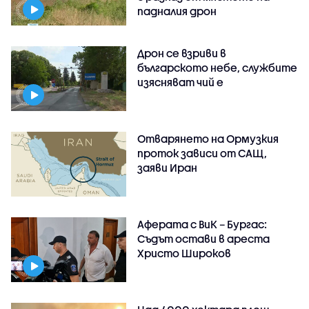
падналия дрон
Дрон се взриви в
българското небе, службите
изясняват чий е
Отварянето на Ормузкия
проток зависи от САЩ,
заяви Иран
Аферата с ВиК – Бургас:
Съдът остави в ареста
Христо Широков