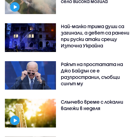
село Висока могила
Най-малко трима души са
загинали, а девет са ранени
при руски атаки срещу
Източна Украйна
Ракът на простатата на
Джо Байдън се е
разпространил, съобщи
синът му
Слънчево време с локални
валежи в неделя