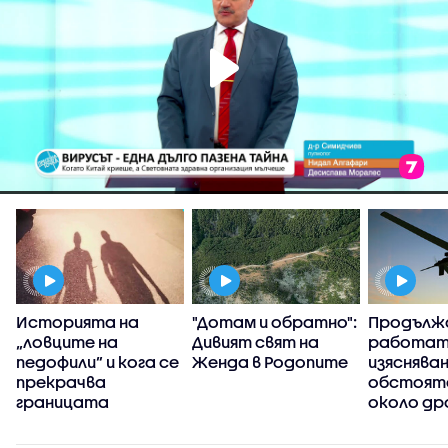
Историята на
"Дотам и обратно":
Продълж
„ловците на
Дивият свят на
работат
педофили” и кога се
Женда в Родопите
изясняван
прекрачва
обстоят
границата
около др
се взриви
българск