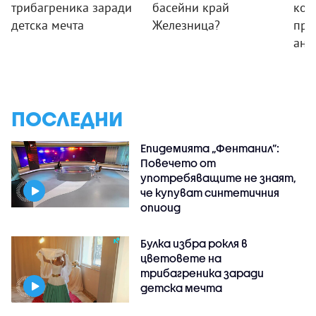
трибагреника заради
басейни край
ком
детска мечта
Железница?
про
ант
ПОСЛЕДНИ
Епидемията „Фентанил”:
Повечето от
употребяващите не знаят,
че купуват синтетичния
опиоид
Булка избра рокля в
цветовете на
трибагреника заради
детска мечта