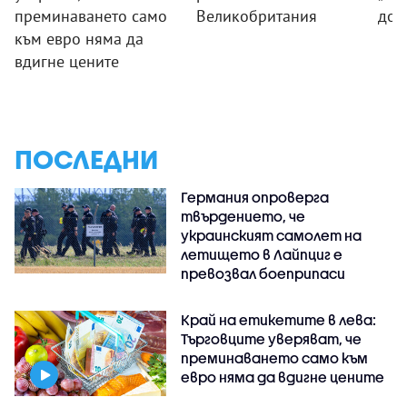
преминаването само
Великобритания
дог
към евро няма да
вдигне цените
ПОСЛЕДНИ
Германия опроверга
твърдението, че
украинският самолет на
летището в Лайпциг е
превозвал боеприпаси
Край на етикетите в лева:
Търговците уверяват, че
преминаването само към
евро няма да вдигне цените