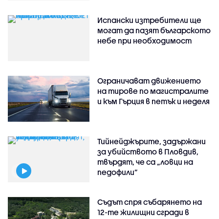
Испански изтребители ще
могат да пазят българското
небе при необходимост
Ограничават движението
на тирове по магистралите
и към Гърция в петък и неделя
Тийнейджърите, задържани
за убийството в Пловдив,
твърдят, че са „ловци на
педофили”
Съдът спря събарянето на
12-те жилищни сгради в