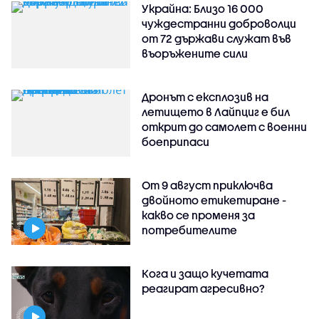
Украйна: Близо 16 000
чуждестранни доброволци
от 72 държави служат във
въоръжените сили
Дронът с експлозив на
летището в Лайпциг е бил
открит до самолет с военни
боеприпаси
От 9 август приключва
двойното етикетиране -
какво се променя за
потребителите
Кога и защо кучетата
реагират агресивно?