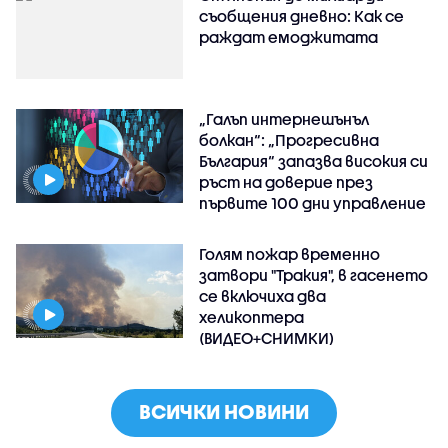
съобщения дневно: Как се
раждат емоджитата
„Галъп интернешънъл
болкан“: „Прогресивна
България“ запазва високия си
ръст на доверие през
първите 100 дни управление
Голям пожар временно
затвори "Тракия", в гасенето
се включиха два
хеликоптера
(ВИДЕО+СНИМКИ)
ВСИЧКИ НОВИНИ