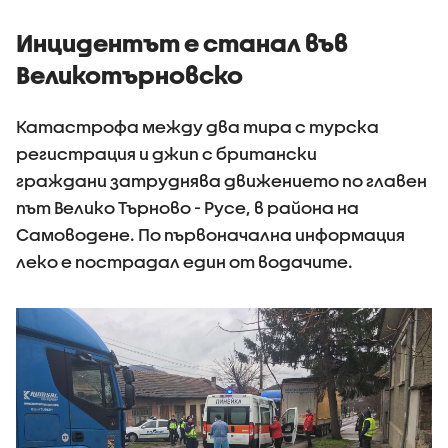
(ВИДЕО+СНИМКИ)
самолет
Инцидентът е станал във
Великотърновско
Катастрофа между два тира с турска
регистрация и джип с британски
граждани затруднява движението по главен
път Велико Търново - Русе, в района на
Самоводене. По първоначална информация
леко е пострадал един от водачите.