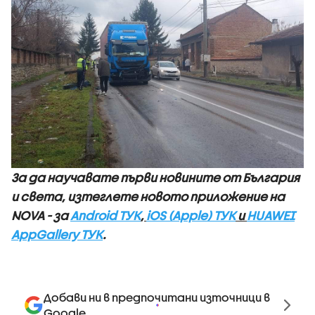
За да научавате първи новините от България
и света, изтеглете новото приложение на
NOVA - за
Android ТУК
,
iOS (Apple) ТУК
и
HUAWEI
AppGallery ТУК
.
Добави ни в предпочитани източници в
Google