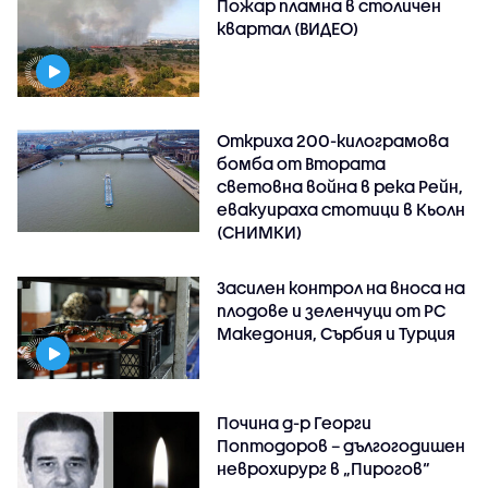
Пожар пламна в столичен
квартал (ВИДЕО)
Откриха 200-килограмова
бомба от Втората
световна война в река Рейн,
евакуираха стотици в Кьолн
(СНИМКИ)
Засилен контрол на вноса на
плодове и зеленчуци от РС
Македония, Сърбия и Турция
Почина д-р Георги
Поптодоров – дългогодишен
неврохирург в „Пирогов“