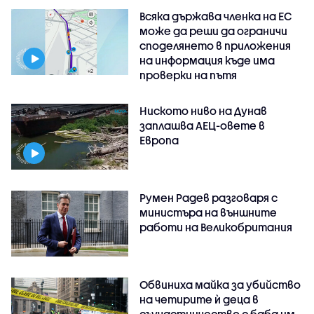
Всяка държава членка на ЕС
може да реши да ограничи
споделянето в приложения
на информация къде има
проверки на пътя
Ниското ниво на Дунав
заплашва АЕЦ-овете в
Европа
Румен Радев разговаря с
министъра на външните
работи на Великобритания
Обвиниха майка за убийство
на четирите ѝ деца в
съучастничество с баба им