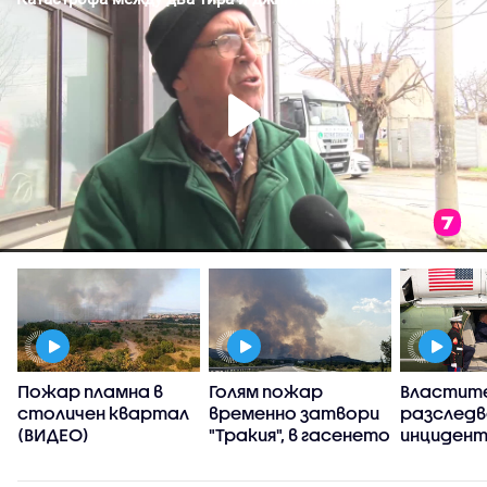
Пожар пламна в
Голям пожар
Властит
,
столичен квартал
временно затвори
разслед
(ВИДЕО)
"Тракия", в гасенето
инцидент
се включиха два
хеликопт
хеликоптера
Тръмп и 