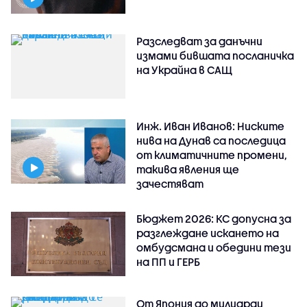
Разследват за данъчни
измами бившата посланичка
на Украйна в САЩ
Инж. Иван Иванов: Ниските
нива на Дунав са последица
от климатичните промени,
такива явления ще
зачестяват
Бюджет 2026: КС допусна за
разглеждане искането на
омбудсмана и обедини тези
на ПП и ГЕРБ
От Япония до милиарди