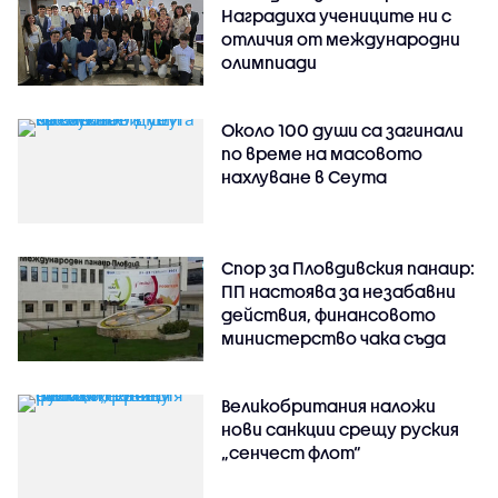
Наградиха учениците ни с
отличия от международни
олимпиади
Около 100 души са загинали
по време на масовото
нахлуване в Сеута
Спор за Пловдивския панаир:
ПП настоява за незабавни
действия, финансовото
министерство чака съда
Великобритания наложи
нови санкции срещу руския
„сенчест флот“