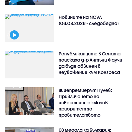
Новините на NOVA
(06.08.2026 - следобедна)
Републиканците в Сената
поискаха д-р Антъни Фаучи
да бъде обвинен в
неуважение към Конгреса
Вицепремиерът Пулев:
Привличането на
инвестиции е ключов
приоритет за
правителството
68 медала за България: