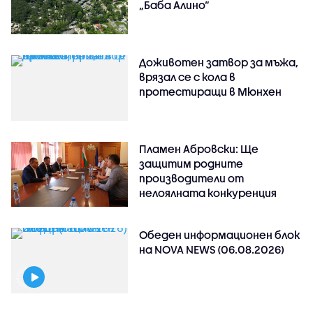
„Баба Алино“
Доживотен затвор за мъжа,
врязал се с кола в
протестиращи в Мюнхен
Пламен Абровски: Ще
защитим родните
производители от
нелоялната конкуренция
Обеден информационен блок
на NOVA NEWS (06.08.2026)