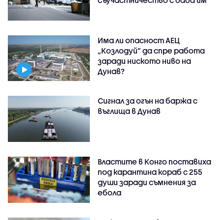
Има ли опасност АЕЦ
„Козлодуй” да спре работа
заради ниското ниво на
Дунав?
Сигнал за огън на баржа с
въглища в Дунав
Властите в Конго поставиха
под карантина кораб с 255
души заради съмнения за
ебола