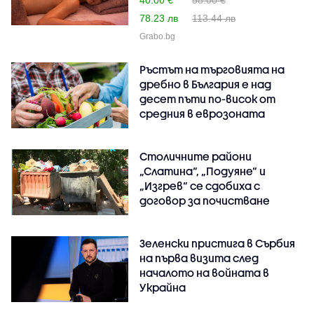
78.23 лв
113.44 лв
Grabo.bg
Ръстът на търговията на
дребно в България е над
десет пъти по-висок от
средния в еврозоната
Столичните райони
„Слатина“, „Подуяне“ и
„Изгрев“ се сдобиха с
договор за почистване
Зеленски пристига в Сърбия
на първа визита след
началото на войната в
Украйна