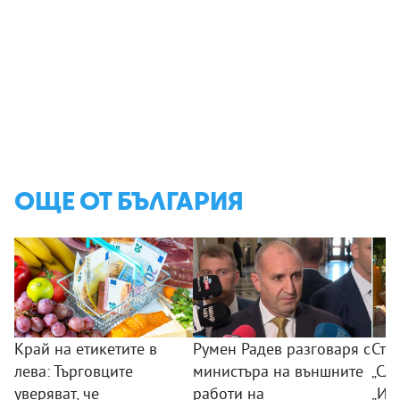
ОЩЕ ОТ БЪЛГАРИЯ
Край на етикетите в
Румен Радев разговаря с
Сто
лева: Търговците
министъра на външните
„Сла
уверяват, че
работи на
„Из