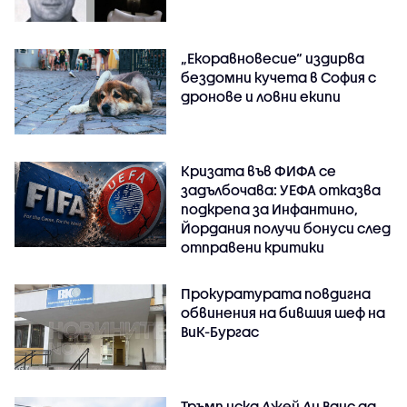
„Екоравновесие“ издирва
бездомни кучета в София с
дронове и ловни екипи
Кризата във ФИФА се
задълбочава: УЕФА отказва
подкрепа за Инфантино,
Йордания получи бонуси след
отправени критики
Прокуратурата повдигна
обвинения на бившия шеф на
ВиК-Бургас
Тръмп иска Джей Ди Ванс да