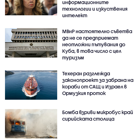
информационните
технологии и изкуствения
интелект
МВнР настоятелно съветва
да не се предприемат
неотложни пътувания до
Куба, в това число с цел
туризъм
Техеран разглежда
законопроект за забрана на
кораби от САЩ и Израел в
Ормузкия проток
Бомба взриви микробус край
сирийската столица