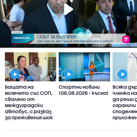
Бащата на
Спортни новини
Всяка дъ
момчето със СОП,
(06.08.2026 - късна)
членка н
свалено от
да реши 
междуградски
ограничи
автобус, с разказ
споделян
за преживения шок
приложен
информац
има пров
пътя