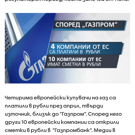
Четирима европейски купувачи на газ са
платили в рубли през април, твърди
източник, близък до “Газпром”. Според него
други 10 европейски компании са открили
сметки в рубли в “Газпромбанк”. Медии в