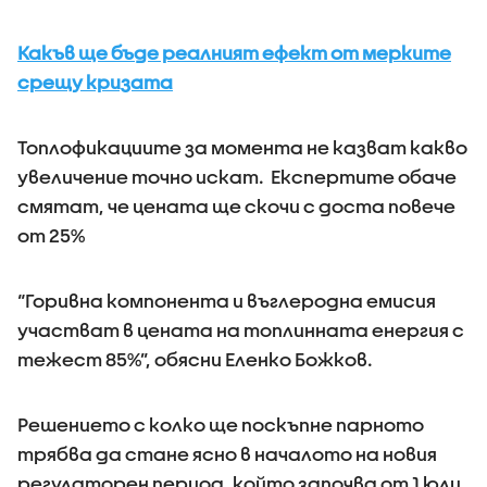
Какъв ще бъде реалният ефект от мерките
срещу кризата
Топлофикациите за момента не казват какво
увеличение точно искат. Експертите обаче
смятат, че цената ще скочи с доста повече
от 25%
“Горивна компонента и въглеродна емисия
участват в цената на топлинната енергия с
тежест 85%”, обясни Еленко Божков.
Решението с колко ще поскъпне парното
трябва да стане ясно в началото на новия
регулаторен период, който започва от 1 юли.