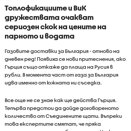
Топлофикациите и ВиК
дружествата очакват
сериозен скок на цените на
парното и водата
Газовите доставки за България - отново на
дневен ред! Появиха се нови притеснения, ако
Гърция също откаже да плаща на Русия в
рубли. В момента част от газа за България
идва именно от южната ни съседка.
Все още не се знае как ще действа Гърция.
Тепърва предстои да дойде договореното
количество от Съединените щати. Въпреки
това експертите смятат, че пряка