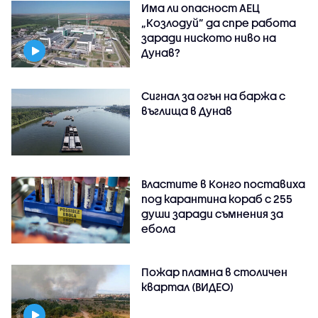
Има ли опасност АЕЦ
„Козлодуй” да спре работа
заради ниското ниво на
Дунав?
Сигнал за огън на баржа с
въглища в Дунав
Властите в Конго поставиха
под карантина кораб с 255
души заради съмнения за
ебола
Пожар пламна в столичен
квартал (ВИДЕО)