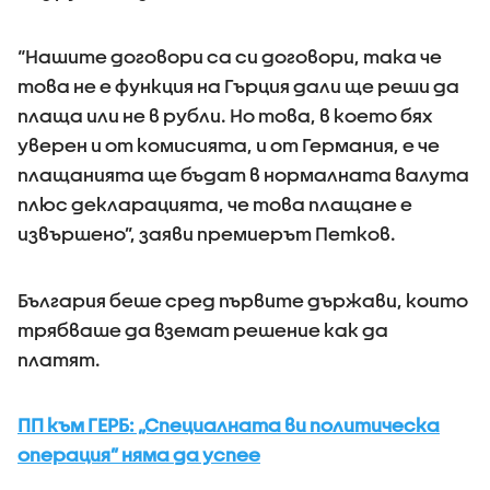
“Нашите договори са си договори, така че
това не е функция на Гърция дали ще реши да
плаща или не в рубли. Но това, в което бях
уверен и от комисията, и от Германия, е че
плащанията ще бъдат в нормалната валута
плюс декларацията, че това плащане е
извършено”, заяви премиерът Петков.
България беше сред първите държави, които
трябваше да вземат решение как да
платят.
ПП към ГЕРБ: „Специалната ви политическа
операция” няма да успее