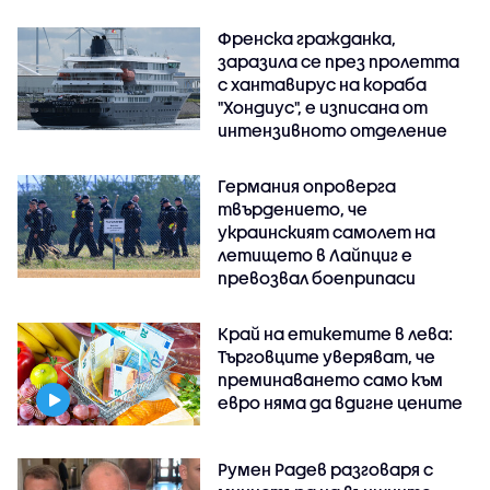
Френска гражданка,
заразила се през пролетта
с хантавирус на кораба
"Хондиус", е изписана от
интензивното отделение
Германия опроверга
твърдението, че
украинският самолет на
летището в Лайпциг е
превозвал боеприпаси
Край на етикетите в лева:
Търговците уверяват, че
преминаването само към
евро няма да вдигне цените
Румен Радев разговаря с