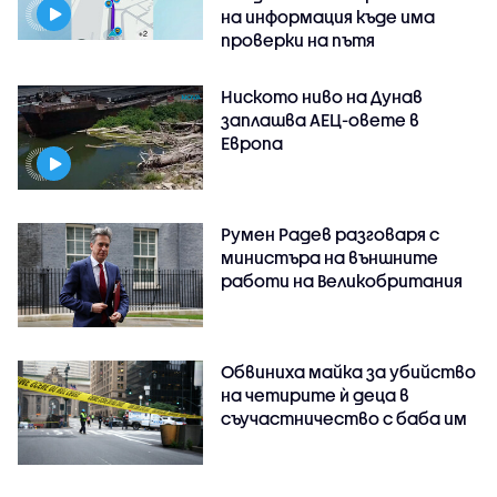
на информация къде има
проверки на пътя
Ниското ниво на Дунав
заплашва АЕЦ-овете в
Европа
Румен Радев разговаря с
министъра на външните
работи на Великобритания
Обвиниха майка за убийство
на четирите ѝ деца в
съучастничество с баба им