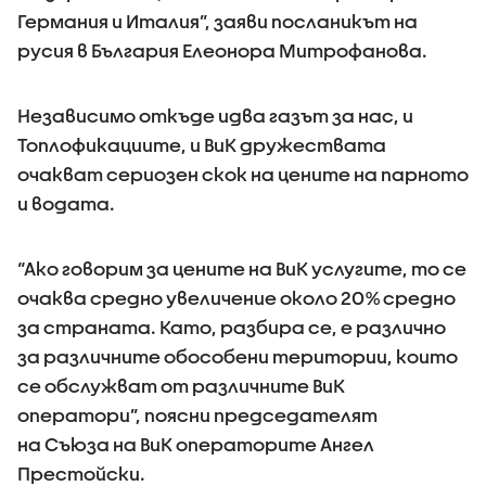
Германия и Италия”, заяви посланикът на
русия в България Елеонора Митрофанова.
Независимо откъде идва газът за нас, и
Топлофикациите, и ВиК дружествата
очакват сериозен скок на цените на парното
и водата.
“Ако говорим за цените на ВиК услугите, то се
очаква средно увеличение около 20% средно
за страната. Като, разбира се, е различно
за различните обособени територии, които
се обслужват от различните ВиК
оператори”, поясни председателят
на Съюза на ВиК операторите Ангел
Престойски.