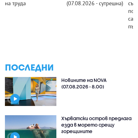
на труда
(07.08.2026 - сутрешна)
със
пот
сам
път
ПОСЛЕДНИ
Новините на NOVA
(07.08.2026 - 8.00)
Хърватски остров предлага
езда в морето срещу
горещините