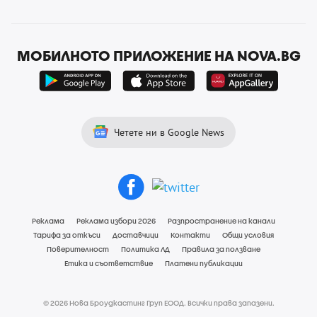
МОБИЛНОТО ПРИЛОЖЕНИЕ НА NOVA.BG
Четете ни в Google News
Реклама
Реклама избори 2026
Разпространение на канали
Тарифа за откъси
Доставчици
Контакти
Общи условия
Поверителност
Политика ЛД
Правила за ползване
Етика и съответствие
Платени публикации
© 2026 Нова Броудкастинг Груп ЕООД. Всички права запазени.