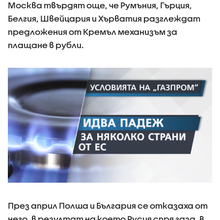
Москва твърдят още, че Румъния, Гърция,
Белгия, Швейцария и Хърватия разглеждат
предложения от Кремъл механизъм за
плащане в рубли.
През април Полша и България се отказаха от
него, в резултат на което Русия спря газа. В