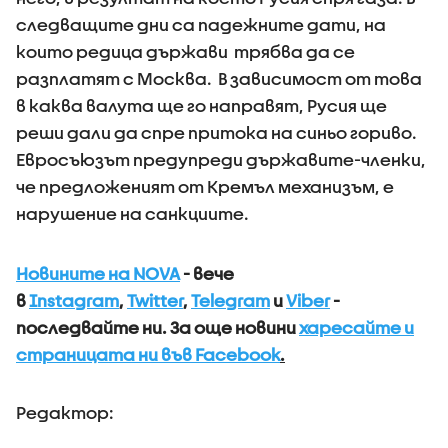
следващите дни са падежните дати, на
които редица държави трябва да се
разплатят с Москва. В зависимост от това
в каква валута ще го направят, Русия ще
реши дали да спре притока на синьо гориво.
Евросъюзът предупреди държавите-членки,
че предложеният от Кремъл механизъм, е
нарушение на санкциите.
Новините на NOVA
- вече
в
Instagram
,
Twitter
,
Telegram
и
Viber
-
последвайте ни.
За още новини
харесайте и
страницата ни във Facebook
.
Редактор: