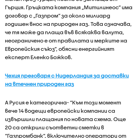
Гърция. Гръцката компания „Митилинеос” има
договор с „Газпром” за около милиард
годишен внос на природен газ. Това означава,
че тя може да плаща във всякаква валута,
неограничено е от правилата и мерките на
Европейския съюз”, обясни енергийният
експерт Еленко Божков.
Чехия преговаря с Нидерландия за доставки
на втечнен природен газ
А Русия е категорична- “Към този момент
вече 14 водещи европейски компании са
извършили плащания по новата схема. Още
20 са открили съответни сметки в
“Газпромбанк”, включително оператори от