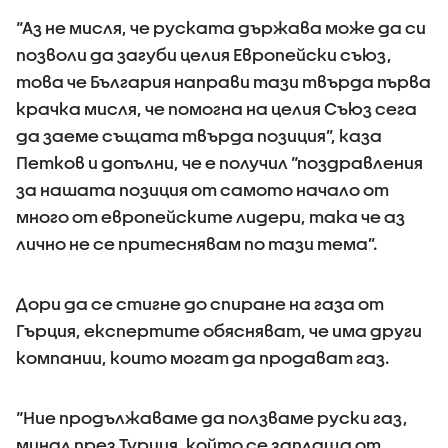
“Аз не мисля, че руската държава може да си
позволи да загуби целия Европейски съюз,
това че България направи тази твърда първа
крачка мисля, че помогна на целия Съюз сега
да заеме същата твърда позиция”, каза
Петков и допълни, че е получил “поздравления
за нашата позиция от самото начало от
много от европейските лидери, така че аз
лично не се притеснявам по тази тема”.
Дори да се стигне до спиране на газа от
Гърция, експертите обясняват, че има други
компании, които могат да продават газ.
“Ние продължаваме да ползваме руски газ,
минал през Турция, който се заплаща от