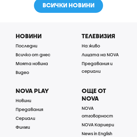
ВСИЧКИ НОВИНИ
НОВИНИ
ТЕЛЕВИЗИЯ
Последни
На живо
Всичко от днес
Лицата на NOVA
Моята новина
Предавания и
сериали
Видео
NOVA PLAY
ОЩЕ ОТ
NOVA
Новини
NOVA
Предавания
отговорност
Сериали
NOVA Кариери
Филми
News in English