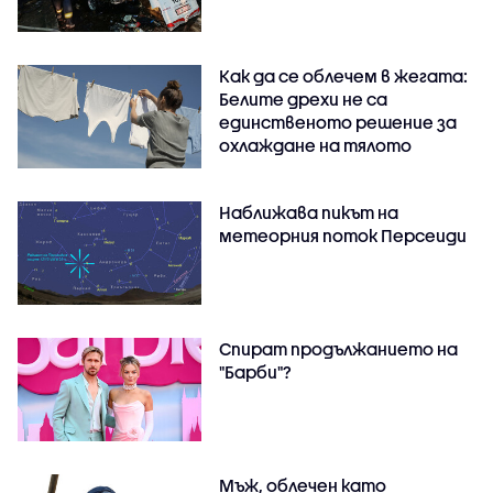
Как да се облечем в жегата:
Белите дрехи не са
единственото решение за
охлаждане на тялото
Наближава пикът на
метеорния поток Персеиди
Спират продължанието на
"Барби"?
Мъж, облечен като