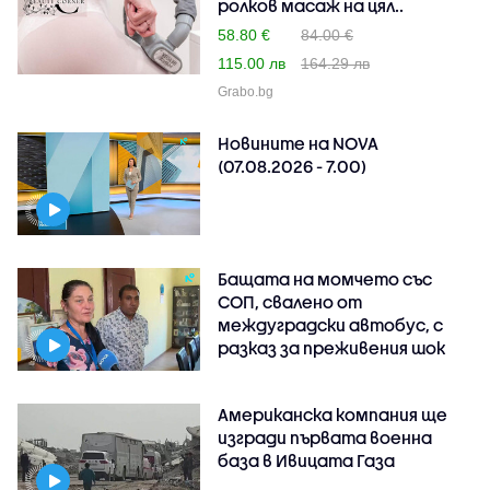
ролков масаж на цял..
58.80 €
84.00 €
115.00 лв
164.29 лв
Grabo.bg
Новините на NOVA
(07.08.2026 - 7.00)
Бащата на момчето със
СОП, свалено от
междуградски автобус, с
разказ за преживения шок
Американска компания ще
изгради първата военна
база в Ивицата Газа