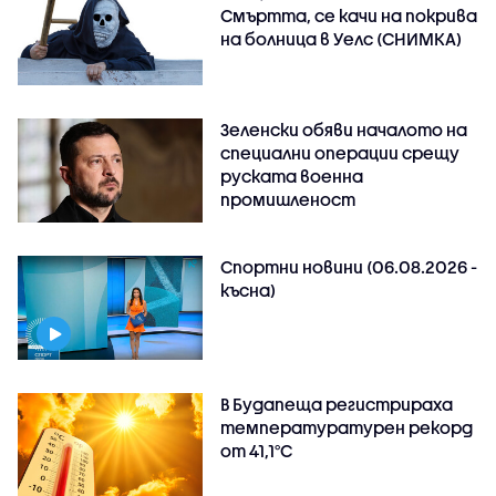
Смъртта, се качи на покрива
на болница в Уелс (СНИМКА)
Зеленски обяви началото на
специални операции срещу
руската военна
промишленост
Спортни новини (06.08.2026 -
късна)
В Будапеща регистрираха
температуратурен рекорд
от 41,1°C