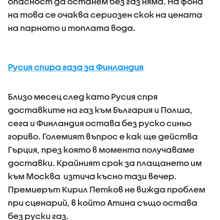
опасност да останем без газ няма. На фона
на това се очаква сериозен скок на цената
на парното и топлата вода.
Русия спира газа за Финландия
Близо месец след като Русия спря
доставките на газ към България и Полша,
сега и Финландия остава без руско синьо
гориво. Големият въпрос е как ще действа
Гърция, през която в момента получаваме
доставки. Крайният срок за плащането им
към Москва изтича късно тази вечер.
Премиерът Кирил Петков не вижда проблем
при сценарий, в който Атина също остава
без руски газ.