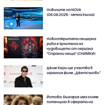
Новините на NOVA
(06.08.2026 - лятна късна)
Новооткритата пещерна
риба е кръстена на
чудовището от сериала
"Странни неща" (СНИМКИ)
Джим Кери ще участва в
игралния филм „Джетсънови“
Йотова: България има голям
потенциал в сферата на