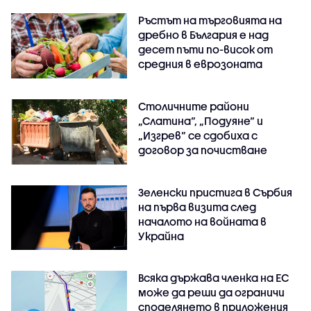
Ръстът на търговията на
дребно в България е над
десет пъти по-висок от
средния в еврозоната
Столичните райони
„Слатина“, „Подуяне“ и
„Изгрев“ се сдобиха с
договор за почистване
Зеленски пристига в Сърбия
на първа визита след
началото на войната в
Украйна
Всяка държава членка на ЕС
може да реши да ограничи
споделянето в приложения