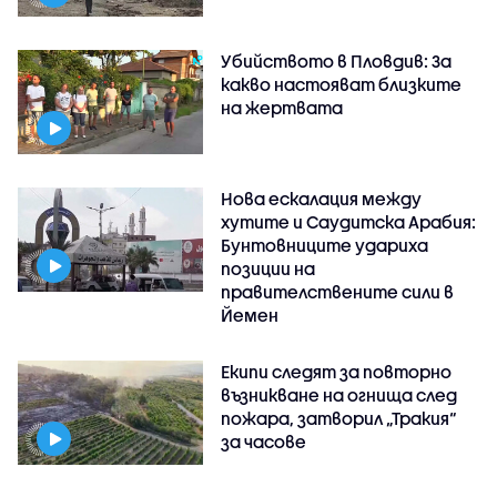
Убийството в Пловдив: За
какво настояват близките
на жертвата
Нова ескалация между
хутите и Саудитска Арабия:
Бунтовниците удариха
позиции на
правителствените сили в
Йемен
Екипи следят за повторно
възникване на огнища след
пожара, затворил „Тракия“
за часове