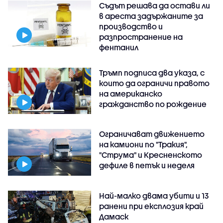
Съдът решава да остави ли
в ареста задържаните за
производство и
разпространение на
фентанил
Тръмп подписа два указа, с
които да ограничи правото
на американско
гражданство по рождение
Ограничават движението
на камиони по "Тракия",
"Струма" и Кресненското
дефиле в петък и неделя
Най-малко двама убити и 13
ранени при експлозия край
Дамаск