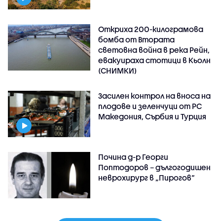
Откриха 200-килограмова
бомба от Втората
световна война в река Рейн,
евакуираха стотици в Кьолн
(СНИМКИ)
Засилен контрол на вноса на
плодове и зеленчуци от РС
Македония, Сърбия и Турция
Почина д-р Георги
Поптодоров – дългогодишен
неврохирург в „Пирогов“