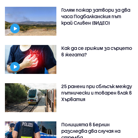
Голям пожар затвори за два
часа Подбалканския път
край Сливен (ВИДЕО)
Как да се грижим за сърцето
в жегата?
25 ранени при сблъсък между
пътнически и товарен влак в
Хърватия
Полицията в Берлин
разследва два случая на
стрелба