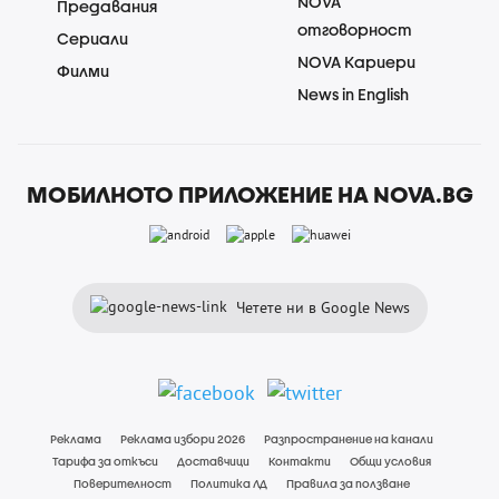
NOVA
Предавания
отговорност
Сериали
NOVA Кариери
Филми
News in English
МОБИЛНОТО ПРИЛОЖЕНИЕ НА NOVA.BG
Четете ни в Google News
Реклама
Реклама избори 2026
Разпространение на канали
Тарифа за откъси
Доставчици
Контакти
Общи условия
Поверителност
Политика ЛД
Правила за ползване