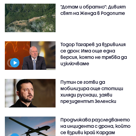
"Дотам и обратно": Дивият
свят на Женда в Родопите
Тодор Тагарев за взривилия
се дрон: Има още една
версия, която не трябва да
изключваме
Путин се готви да
мобилизира още стотици
хиляди руснаци, заяви
президентът Зеленски
Продължава разследването
на инцидента с дрона, който
се взриви край Кардам