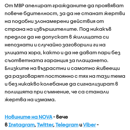
От МВР апелират гражданите да проявяват
повече бдителност, за да не станат жертви
на подобни злонамерени действия от
страна на извършителите. Под никакъв
предлог да не допускат в жилищата си
непознати и случайно заговорили ги на
улицата хора, както и да не дават пари без
съответната гаранция за плащането.
Близките на възрастни и самотно живеещи
да разговарят постоянно с тях на тази тема
и без никакво колебание да сигнализират в
полицията при съмнение, че са станали
жертва на измама.
Новините на NOVA
- вече
в
Instagram
,
Twitter
,
Telegram
и
Viber
-