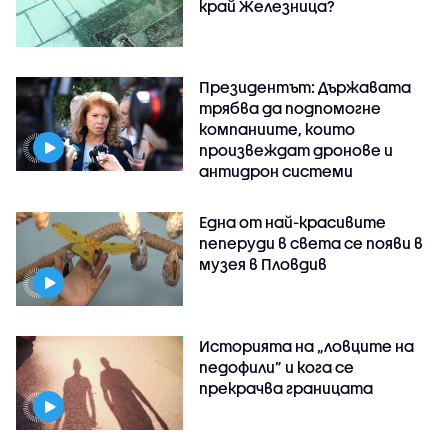
край Железница?
Президентът: Държавата
трябва да подпомогне
компаниите, които
произвеждат дронове и
антидрон системи
Една от най-красивите
пеперуди в света се появи в
музея в Пловдив
Историята на „ловците на
педофили” и кога се
прекрачва границата