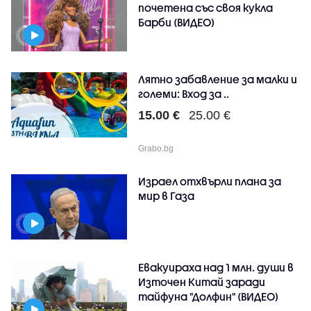
почетена със своя кукла
Барби (ВИДЕО)
Лятно забавление за малки и
големи: Вход за ..
15.00 €
25.00 €
Grabo.bg
Израел отхвърли плана за
мир в Газа
Евакуираха над 1 млн. души в
Източен Китай заради
тайфуна "Долфин" (ВИДЕО)