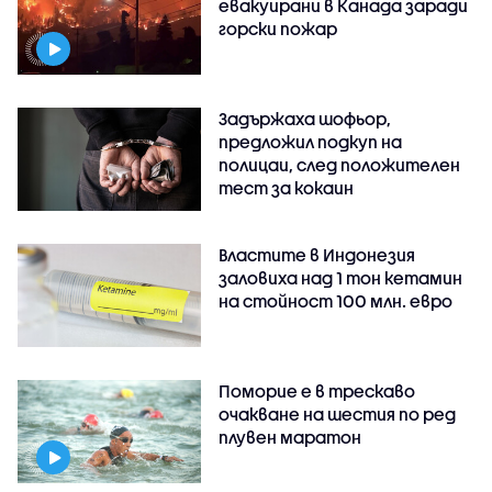
евакуирани в Канада заради
горски пожар
Задържаха шофьор,
предложил подкуп на
полицаи, след положителен
тест за кокаин
Властите в Индонезия
заловиха над 1 тон кетамин
на стойност 100 млн. евро
Поморие е в трескаво
очакване на шестия по ред
плувен маратон