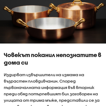
Човекът поканил непознатите в
дома си
Издирват извършители на измама на
възрастен пловдивчанин. Според
първоначалната информация във вторник
преди обяд потърпевшият бил заговорен на
улицата от трима мъже, представили се за