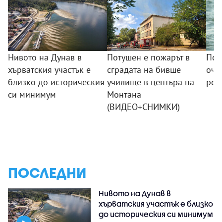
Нивото на Дунав в
Потушен е пожарът в
Пом
хърватския участък е
сградата на бивше
оча
близко до историческия
училище в центъра на
ред
си минимум
Монтана
(ВИДЕО+СНИМКИ)
ПОСЛЕДНИ
Нивото на Дунав в
хърватския участък е близко
до историческия си минимум