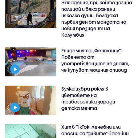
Нападения, при които загина
полицай и бяха ранени
няколко души, белязаха
първия ден от мандата на
новия президент на
Колумбия
Епидемията „Фентанил”:
Повечето от
употребяващите не знаят,
че купуват мощния опиоид
Булка избра рокля в
цветовете на
трибагреника заради
детска мечта
Хит в TikTok: Лечебни или
опасни са "дивите" басейни