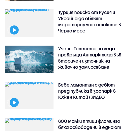
Турция поиска от Русия и
Украйна да обявят
мораториум на атаките в
Черно море
Учени: Топенето на леда
превръща Антарктида във
вторичен източник на
живачно замърсяване
Бебе ламантин с дебют
пред публика в зоопарк в
Южен Китай (ВИДЕО
600 малки птици фламинго
бяха освободени в една от