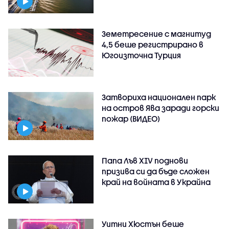
Земетресение с магнитуд
4,5 беше регистрирано в
Югоизточна Турция
Затвориха национален парк
на остров Ява заради горски
пожар (ВИДЕО)
Папа Лъв XIV поднови
призива си да бъде сложен
край на войната в Украйна
Уитни Хюстън беше