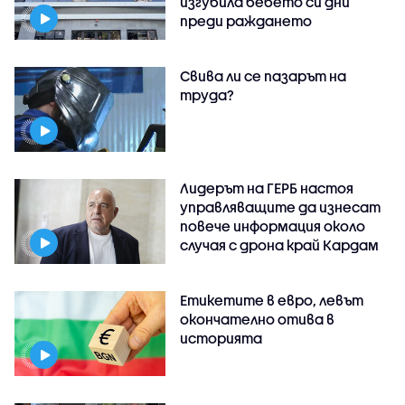
изгубила бебето си дни
преди раждането
Свива ли се пазарът на
труда?
Лидерът на ГЕРБ настоя
управляващите да изнесат
повече информация около
случая с дрона край Кардам
Етикетите в евро, левът
окончателно отива в
историята