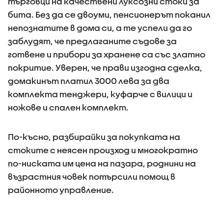
търговци на качествени луксозни стоки за
бита. Без да се двоуми, пенсионерът поканил
непознатите в дома си, а те успели да го
заблудят, че предлаганите съдове за
готвене и прибори за хранене са със златно
покритие. Уверен, че прави изгодна сделка,
домакинът платил 3000 лева за два
комплекта тенджери, куфарче с вилици и
ножове и спален комплект.
По-късно, разбирайки за покупката на
стоките с неясен произход и многократно
по-ниската им цена на пазара, роднини на
възрастния човек потърсили помощ в
районното управление.