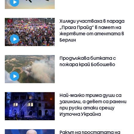
Хиляди участваха в парада
„Прага Прайд“ в памет на
жертвите от атентата в
Берлин
Продължава битката с
пожара край Бобошево
Най-малко трима души са
загинали, а девет са ранени
при руски атаки срещу
Източна Украйна
Ракът на простатата на