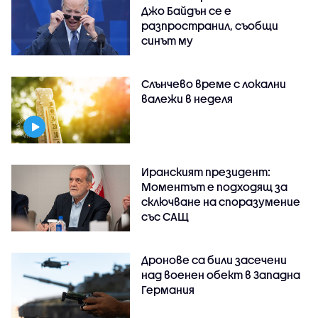
Джо Байдън се е
разпространил, съобщи
синът му
Слънчево време с локални
валежи в неделя
Иранският президент:
Моментът е подходящ за
сключване на споразумение
със САЩ
Дронове са били засечени
над военен обект в Западна
Германия