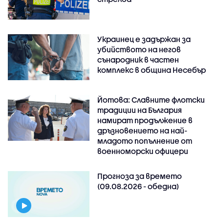
Украинец е задържан за
убийството на негов
сънародник в частен
комплекс в община Несебър
Йотова: Славните флотски
традиции на България
намират продължение в
дръзновението на най-
младото попълнение от
военноморски офицери
Прогноза за времето
(09.08.2026 - обедна)