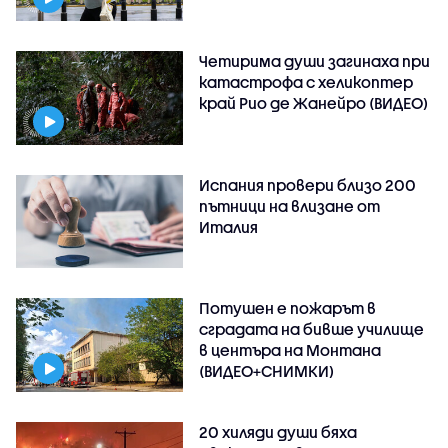
Четирима души загинаха при
катастрофа с хеликоптер
край Рио де Жанейро (ВИДЕО)
Испания провери близо 200
пътници на влизане от
Италия
Потушен е пожарът в
сградата на бивше училище
в центъра на Монтана
(ВИДЕО+СНИМКИ)
20 хиляди души бяха