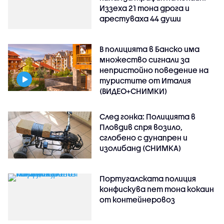
Иззеха 21 тона дрога и
арестуваха 44 души
В полицията в Банско има
множество сигнали за
непристойно поведение на
туристите от Италия
(ВИДЕО+СНИМКИ)
След гонка: Полицията в
Пловдив спря возило,
сглобено с дунапрен и
изолибанд (СНИМКА)
Португалската полиция
конфискува пет тона кокаин
от контейнеровоз