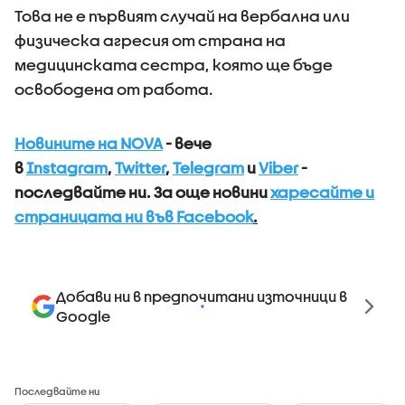
Това не е първият случай на вербална или
физическа агресия от страна на
медицинската сестра, която ще бъде
освободена от работа.
Новините на NOVA
- вече
в
Instagram
,
Twitter
,
Telegram
и
Viber
-
последвайте ни.
За още новини
харесайте и
страницата ни във Facebook
.
Добави ни в предпочитани източници в
Google
Последвайте ни