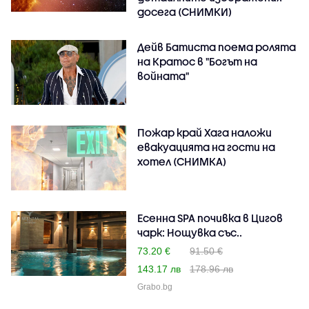
досега (СНИМКИ)
Дейв Батиста поема ролята
на Кратос в "Богът на
войната"
Пожар край Хага наложи
евакуацията на гости на
хотел (СНИМКА)
Есенна SPA почивка в Цигов
чарк: Нощувка със..
73.20 €
91.50 €
143.17 лв
178.96 лв
Grabo.bg