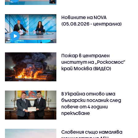
Новините на NOVA
(05.08.2026 - централна)
Пожар в централен
институт на „Роскосмос“
край Москва (ВИДЕО)
В Украйна отново има
български посланик след
повече от 4 години
прекъсване
Словения също намалява