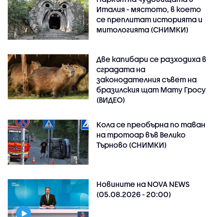
Италия - мястото, в което
се преплитат историята и
митологията (СНИМКИ)
Две капибари се разходиха в
сградата на
законодателния съвет на
бразилския щат Мату Гросу
(ВИДЕО)
Кола се преобърна по таван
на тротоар във Велико
Търново (СНИМКИ)
Новините на NOVA NEWS
(05.08.2026 - 20:00)