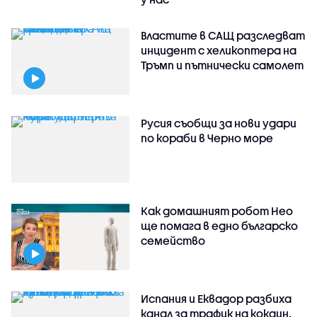
Властите в САЩ разследват
инцидент с хеликоптера на
Тръмп и пътнически самолет
Русия съобщи за нови удари
по кораби в Черно море
Как домашният робот Нео
ще помага в едно българско
семейство
Испания и Еквадор разбиха
канал за трафик на кокаин.