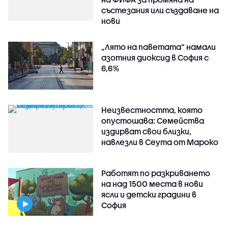
състезания или създаване на
нови
„Лято на паветата“ намали
азотния диоксид в София с
6,6%
Неизвестността, която
опустошава: Семейства
издирват свои близки,
навлезли в Сеута от Мароко
Работят по разкриването
на над 1500 места в нови
ясли и детски градини в
София