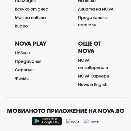
Последни
На живо
Всичко от днес
Лицата на NOVA
Моята новина
Предавания и
сериали
Видео
NOVA PLAY
ОЩЕ ОТ
NOVA
Новини
NOVA
Предавания
отговорност
Сериали
NOVA Кариери
Филми
News in English
МОБИЛНОТО ПРИЛОЖЕНИЕ НА NOVA.BG