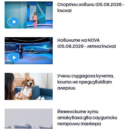
Спортни новини (05.08.2026 -
късна)
Новините на NOVA
(05.08.2026 - лятна късна)
Учени създадоха кучета,
които не предизвикват
алергии
Йеменските хути
атакуваха два саудитски
петролни танкера