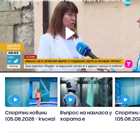
Спортни новини
Въпрос на нагласа у
Спортни 
(05.08.2026 - късна)
хората е
(05.08.202
хуманоидните
следобед
роботи да
и
навлязат скоро в