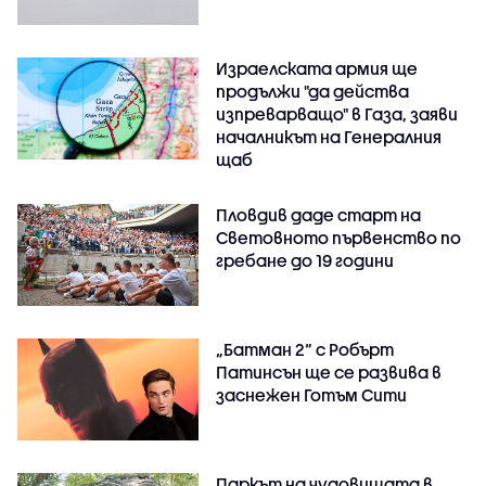
Израелската армия ще
продължи "да действа
изпреварващо" в Газа, заяви
началникът на Генералния
щаб
Пловдив даде старт на
Световното първенство по
гребане до 19 години
„Батман 2“ с Робърт
Патинсън ще се развива в
заснежен Готъм Сити
Паркът на чудовищата в