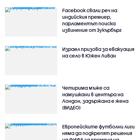
Facebook свали реч на
индийския премиер,
парламентът поиска
извинение от Зукърбърг
Израел призова за евакуация
на село в Южен Ливан
Четирима мъже са
намушкани в центъра на
Лондон, задържана е жена
(ВИДЕО)
Европейските футболни лиги
няма да подкрепят решения
на ФИФА за промяна на