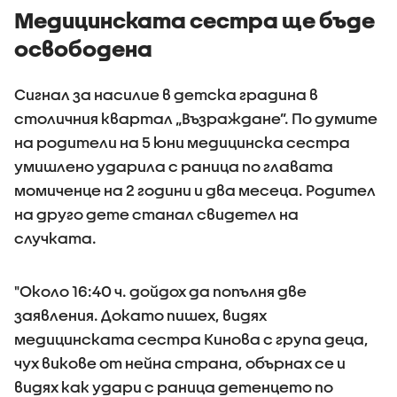
домакинствата,
Медицинската сестра ще бъде
смята футуролог
освободена
Сигнал за насилие в детска градина в
столичния квартал „Възраждане”. По думите
на родители на 5 юни медицинска сестра
умишлено ударила с раница по главата
момиченце на 2 години и два месеца. Родител
на друго дете станал свидетел на
случката.
"Около 16:40 ч. дойдох да попълня две
заявления. Докато пишех, видях
медицинската сестра Кинова с група деца,
чух викове от нейна страна, обърнах се и
видях как удари с раница детенцето по