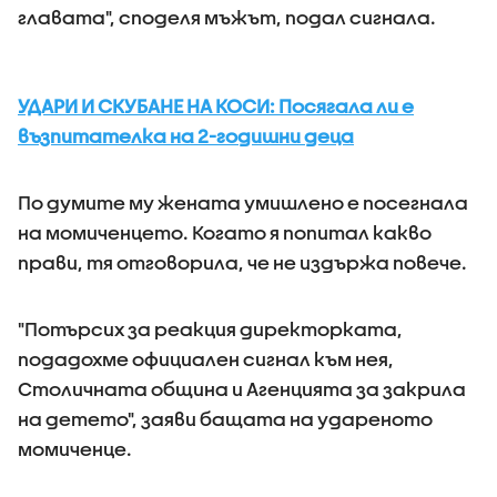
главата", споделя мъжът, подал сигнала.
УДАРИ И СКУБАНE НА КОСИ: Посягала ли е
възпитателка на 2-годишни деца
По думите му жената умишлено е посегнала
на момиченцето. Когато я попитал какво
прави, тя отговорила, че не издържа повече.
"Потърсих за реакция директорката,
подадохме официален сигнал към нея,
Столичната община и Агенцията за закрила
на детето", заяви бащата на удареното
момиченце.