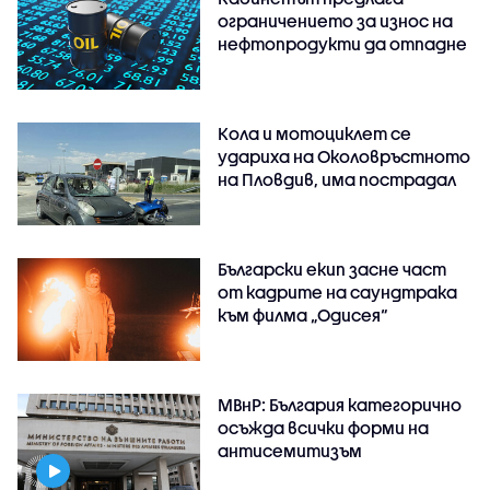
ограничението за износ на
нефтопродукти да отпадне
Кола и мотоциклет се
удариха на Околовръстното
на Пловдив, има пострадал
Български екип засне част
от кадрите на саундтрака
към филма „Одисея“
МВнР: България категорично
осъжда всички форми на
антисемитизъм