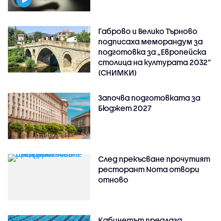
Габрово и Велико Търново
подписаха меморандум за
подготовка за „Европейска
столица на културата 2032“
(СНИМКИ)
Започва подготовката за
Бюджет 2027
След прекъсване прочутият
ресторант Noma отвори
отново
Кабинетът предлага