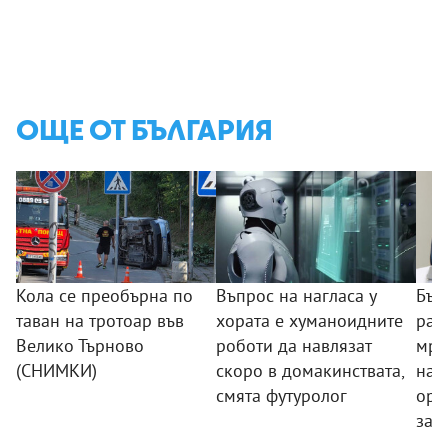
ОЩЕ ОТ БЪЛГАРИЯ
Кола се преобърна по
Въпрос на нагласа у
Бъл
таван на тротоар във
хората е хуманоидните
раз
Велико Търново
роботи да навлязат
мре
(СНИМКИ)
скоро в домакинствата,
нар
смята футуролог
орг
зад