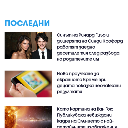
ПОСЛЕДНИ
Синът на Ричард Гиър и
дъщерята на Синди Крофорд
работят заедно
десетилетия след развода
на родителите им
Ново проучване за
екранното време при
децата показва неочаквани
резултати
Като картина на Ван Гог:
Публикуваха невиждани
кадри на Слънцето с най-
детайлните изображения