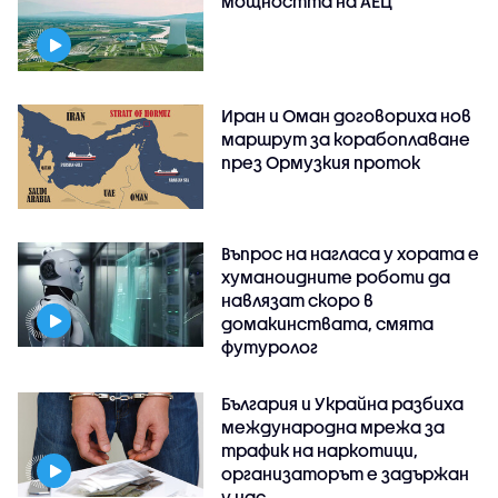
мощността на АЕЦ
Иран и Оман договориха нов
маршрут за корабоплаване
през Ормузкия проток
Въпрос на нагласа у хората е
хуманоидните роботи да
навлязат скоро в
домакинствата, смята
футуролог
България и Украйна разбиха
международна мрежа за
трафик на наркотици,
организаторът е задържан
у нас