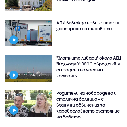
АПИ въвежда нови критерии
за спиране на тировете
"Златните ливади" около АЕЦ
"Козлодуй": 1600 евро за кв.м
са дадени на частна
компания
Родители на новородено и
столична болница – с
взаимни обвинения за
здравословното състояние
на бебето