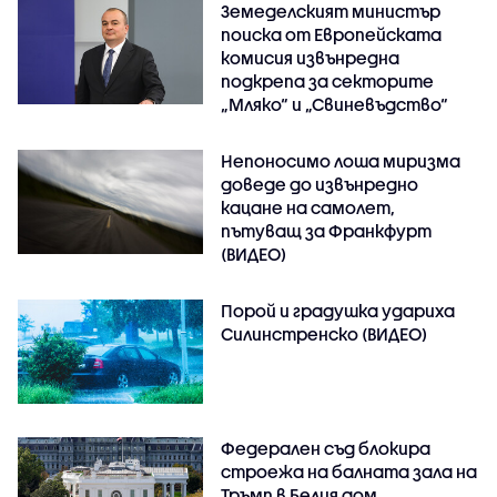
Земеделският министър
поиска от Европейската
комисия извънредна
подкрепа за секторите
„Мляко“ и „Свиневъдство“
Непоносимо лоша миризма
доведе до извънредно
кацане на самолет,
пътуващ за Франкфурт
(ВИДЕО)
Порой и градушка удариха
Силинстренско (ВИДЕО)
Федерален съд блокира
строежа на балната зала на
Тръмп в Белия дом