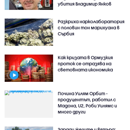
убития Владимир Янков
Разкриха нарколаборатория
с половин тон марихуана в
Сърбия
Как кризата в Ормузкия
проток се отразява на
световната икономика
Почина Уилям Орбит -
продуцентът, работил с
Мадона, U2, Роби Уилямс и
много други
Заради жегите и вятъра: