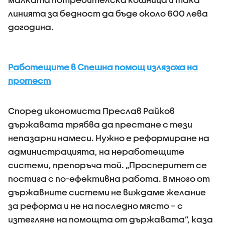
линията за бедност да бъде около 600 лева
догодина.
Работещите в Спешна помощ излязоха на
протест
Според икономиста Преслав Райков
държавата трябва да престане с тези
непазарни намеси. Нужно е реформиране на
администрацията, на неработещите
системи, препоръча той. „Просперитет се
постига с по-ефективна работа. В много от
държавните системи не виждаме желание
за реформа и не на последно място – с
изтегляне на помощта от държавата”, каза