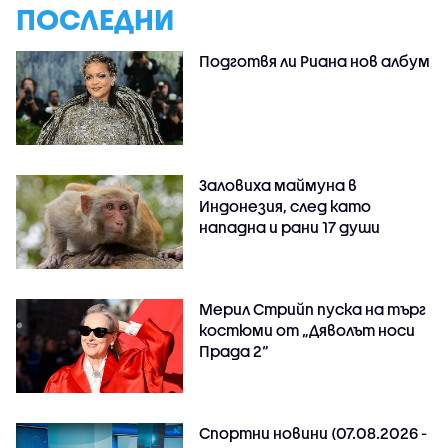
ПОСЛЕДНИ
Подготвя ли Риана нов албум
Заловиха маймуна в
Индонезия, след като
нападна и рани 17 души
Мерил Стрийп пуска на търг
костюми от „Дяволът носи
Прада 2“
Спортни новини (07.08.2026 -