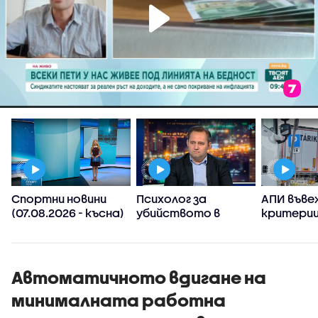
Спортни новини
Психолог за
АПИ въве
(07.08.2026 - късна)
убийството в
критерии
Пловдив:
спиране 
Възрастните
тировет
дадохме
примерите за
Автоматичното вдигане на
агресивно
минималната работна
поведение