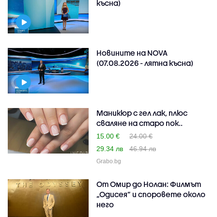
късна)
Новините на NOVA
(07.08.2026 - лятна късна)
Маникюр с гел лак, плюс
сваляне на старо пок..
15.00 €
24.00 €
29.34 лв
46.94 лв
Grabo.bg
От Омир до Нолан: Филмът
„Одисея” и споровете около
него