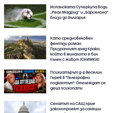
Испанската Суперкупа води
„Реал Мадрид“ и „Барселона“
близо до България
Като средновековен
фентъзи роман:
Призрачният град Крако,
който в миналото е бил
пълен с живот (СНИМКИ)
Психиатърът д-р Веселин
Герев в "Телеграфно
подкастът": Отглеждат се
деца психопати
Сенатът на САЩ прие
законопроект за санкции