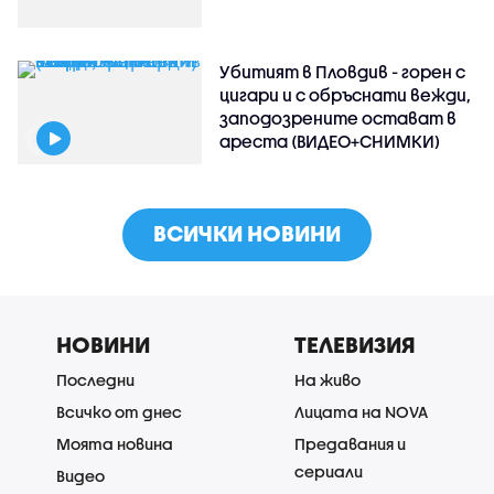
Убитият в Пловдив - горен с
цигари и с обръснати вежди,
заподозрените остават в
ареста (ВИДЕО+СНИМКИ)
ВСИЧКИ НОВИНИ
НОВИНИ
ТЕЛЕВИЗИЯ
Последни
На живо
Всичко от днес
Лицата на NOVA
Моята новина
Предавания и
сериали
Видео