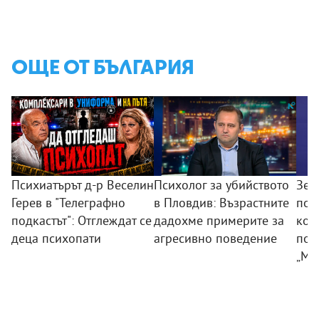
ОЩЕ ОТ БЪЛГАРИЯ
Психиатърът д-р Веселин
Психолог за убийството
Зем
Герев в "Телеграфно
в Пловдив: Възрастните
пои
подкастът": Отглеждат се
дадохме примерите за
ком
деца психопати
агресивно поведение
под
„Мл