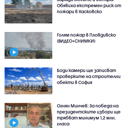
Обявиха екстремен риск от
пожари в Хасковско
Голям пожар в Пловдивско
(ВИДЕО+СНИМКИ)
Боди камери ще записват
проверките на строителни
обекти в София
Огнян Минчев: За победа на
президентските избори ще
трябват минимум 1,2 млн.
гласа