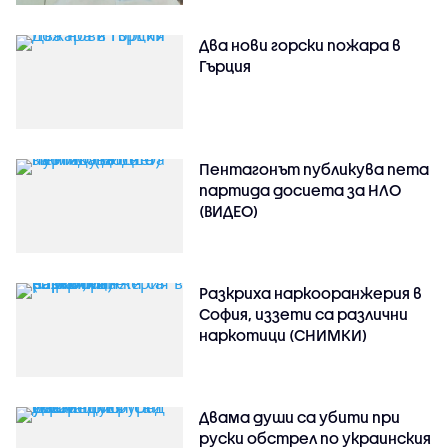
Два нови горски пожара в
Гърция
Пентагонът публикува пета
партида досиета за НЛО
(ВИДЕО)
Разкриха наркооранжерия в
София, иззети са различни
наркотици (СНИМКИ)
Двама души са убити при
руски обстрeл по украинския