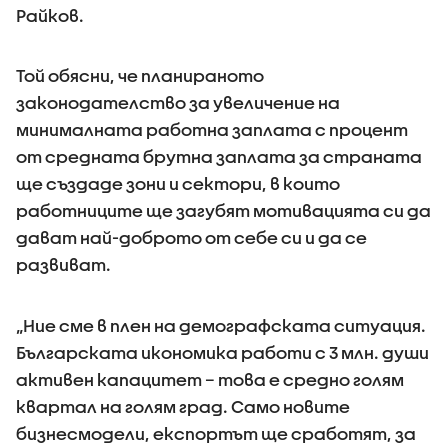
Райков.
Той обясни, че планираното
законодателство за увеличение на
минималната работна заплата с процент
от средната брутна заплата за страната
ще създаде зони и сектори, в които
работниците ще загубят мотивацията си да
дават най-доброто от себе си и да се
развиват.
„Ние сме в плен на демографската ситуация.
Българската икономика работи с 3 млн. души
активен капацитет – това е средно голям
квартал на голям град. Само новите
бизнесмодели, експортът ще сработят, за