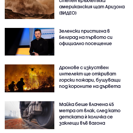
степен връхлетяха
американския щат Аризона
(ВИДЕО)
Зеленски пристигна в
Белград на първото си
официално посещение
Дронове с изкуствен
интелект ще откриват
горски пожари, бушуващи
под короните на дървета
Майка беше влачена 45
метра от влак, след като
детската ѝ количка се
заклещи във вагона