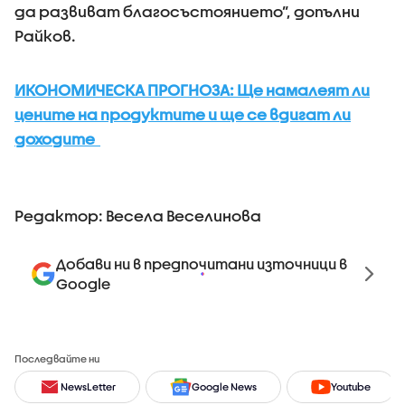
да развиват благосъстоянието”, допълни
Райков.
ИКОНОМИЧЕСКА ПРОГНОЗА: Ще намалеят ли
цените на продуктите и ще се вдигат ли
доходите
Редактор: Весела Веселинова
Добави ни в предпочитани източници в
Google
Последвайте ни
NewsLetter
Google News
Youtube