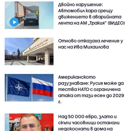
Двойно нарушение:
Автомобил кара срещу
движението в аварийната
лента на АМ „Тракия” (ВИДЕО)
Отново отказаха лечение у
нас на Ива Михаилова
Американското
разузнаване: Русия може да
тества НАТО с ограничена
атака от тази есен до 2029
г.
Над 50 000 евро, злато и
скъпи часовници останали
недокоснати в дома на