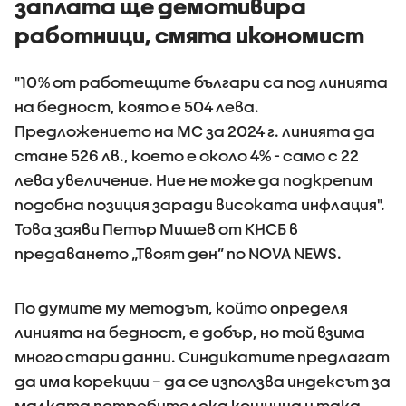
заплата ще демотивира
работници, смята икономист
"10% от работещите българи са под линията
на бедност, която е 504 лева.
Предложението на МС за 2024 г. линията да
стане 526 лв., което е около 4% - само с 22
лева увеличение. Ние не може да подкрепим
подобна позиция заради високата инфлация".
Това заяви Петър Мишев от КНСБ в
предаването „Твоят ден” по NOVA NEWS.
По думите му методът, който определя
линията на бедност, е добър, но той взима
много стари данни. Синдикатите предлагат
да има корекции – да се използва индексът за
малката потребителска кошница и така