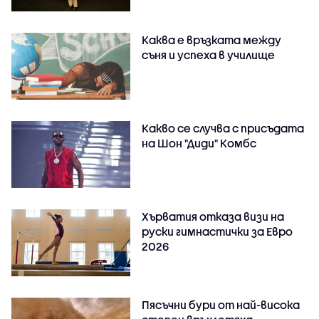
Каква е връзката между
съня и успеха в училище
Какво се случва с присъдата
на Шон "Диди" Комбс
Хърватия отказа визи на
руски гимнастички за Евро
2026
Пясъчни бури от най-висока