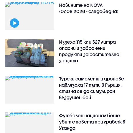
Новините на NOVA
(07.08.2026 - следобедна)
Иззеха 115 кг и 527 литра
опасни и забранени
продукти за растителна
защита
Турски самолети и дронове
навлязоха 17 пъти в Гърция,
стигна се до симулиран
въздушен бой
Футболен национал беше
убит с павета при грабеж в
Уганда