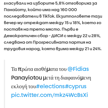
гласували на изборите 5,8% отговориха за
Панайоту, който има над 160 000
последователи в TikTok. Екзитполовете тази
вечер му отреждат между 15 и 18%, което го
поставя на трето място. Първи е
Демократичен сбор - ДИСИ с между 22 и 28%,
следвана от Прогресивната партия на
трудовия народ, която взима между 21 и 24%.
Τα πρώτα αισθήματα του
@Fidias
Panayiotou μετά τη διαφαινόμενη
εκλογή του
#elections
#cyprus
pic.twitter.com/mkz4WcBsXi