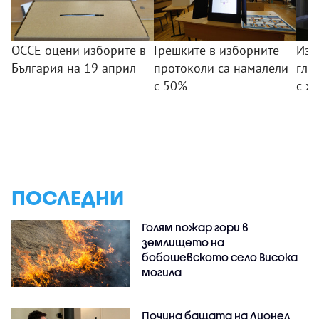
ОССЕ оцени изборите в
Грешките в изборните
Изб
България на 19 април
протоколи са намалели
гла
с 50%
с х
ПОСЛЕДНИ
Голям пожар гори в
землището на
бобошевското село Висока
могила
Почина бащата на Лионел