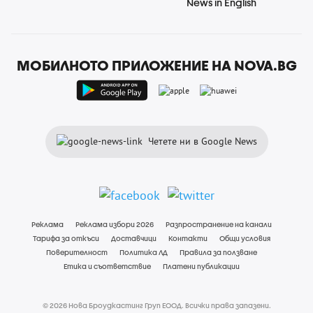
News in English
МОБИЛНОТО ПРИЛОЖЕНИЕ НА NOVA.BG
Четете ни в Google News
Реклама
Реклама избори 2026
Разпространение на канали
Тарифа за откъси
Доставчици
Контакти
Общи условия
Поверителност
Политика ЛД
Правила за ползване
Етика и съответствие
Платени публикации
© 2026 Нова Броудкастинг Груп ЕООД. Всички права запазени.