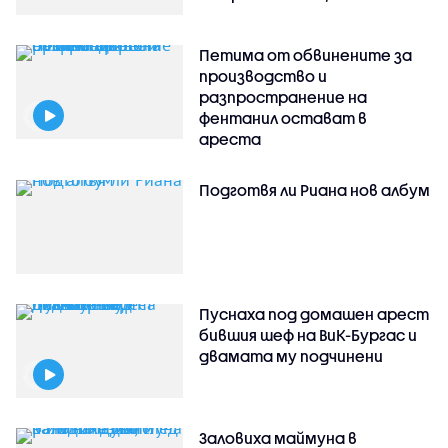
Петима от обвинените за
производство и
разпространение на
фентанил остават в
ареста
Подготвя ли Риана нов албум
Пуснаха под домашен арест
бившия шеф на ВиК-Бургас и
двамата му подчинени
Заловиха маймуна в