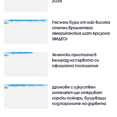
2026
Пясъчни бури от най-висока
степен връхлетяха
американския щат Аризона
(ВИДЕО)
Зеленски пристигна в
Белград на първото си
официално посещение
Дронове с изкуствен
интелект ще откриват
горски пожари, бушуващи
под короните на дървета