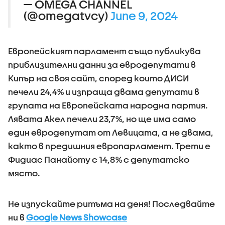
— OMEGA CHANNEL
(@omegatvcy)
June 9, 2024
Европейският парламент също публикува
приблизителни данни за евродепутати в
Кипър на своя сайт, според които ДИСИ
печели 24,4% и изпраща двама депутати в
групата на Европейската народна партия.
Лявата Акел печели 23,7%, но ще има само
един евродепутат от Левицата, а не двама,
както в предишния европарламент. Трети е
Фидиас Панайоту с 14,8% с депутатско
място.
Не изпускайте ритъма на деня! Последвайте
ни в
Google News Showcase