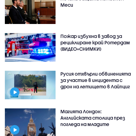
Меси
Пожар избухна в завод за
рециклиране край Ротердам
(ВИДЕО+СНИМКИ)
Русия отхвърли обвиненията
за участие в инцидента с
дрон на летището в Лайпциг
Магията Лондон:
Английската столица през
погледа на младите