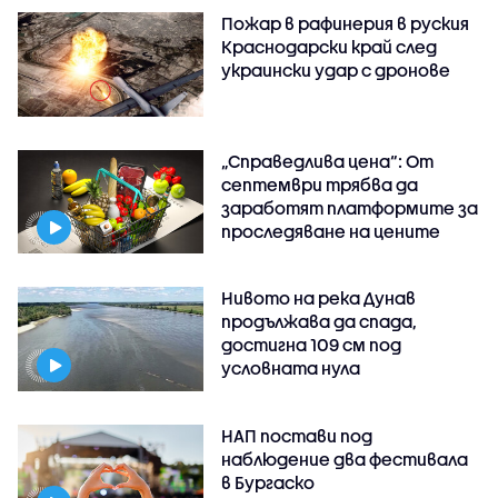
Пожар в рафинерия в руския
Краснодарски край след
украински удар с дронове
„Справедлива цена“: От
септември трябва да
заработят платформите за
проследяване на цените
Нивото на река Дунав
продължава да спада,
достигна 109 см под
условната нула
НАП постави под
наблюдение два фестивала
в Бургаско