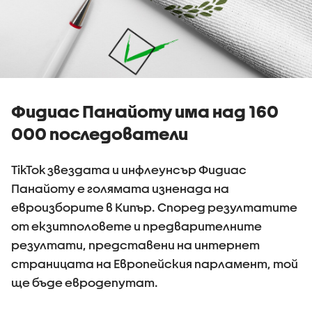
Фидиас Панайоту има над 160
000 последователи
TikTok звездата и инфлеунсър Фидиас
Панайоту e голямата изненада на
евроизборите в Кипър. Според резултатите
от екзитполовете и предварителните
резултати, представени на интернет
страницата на Европейския парламент, той
ще бъде евродепутат.