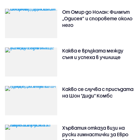
От Омир до Нолан: Филмът
„Одисея” и споровете около
него
Каква е връзката между
съня и успеха в училище
Какво се случва с присъдата
на Шон "Диди" Комбс
Хърватия отказа визи на
руски гимнастички за Евро