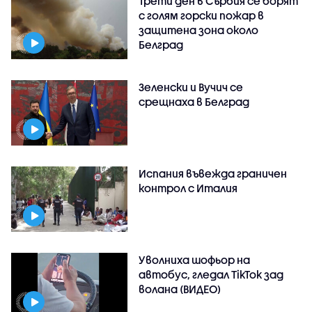
Трети ден в Сърбия се борят
с голям горски пожар в
защитена зона около
Белград
Зеленски и Вучич се
срещнаха в Белград
Испания въвежда граничен
контрол с Италия
Уволниха шофьор на
автобус, гледал TikTok зад
волана (ВИДЕО)