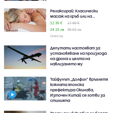
Релаксирай: Класически
масаж на гръб или на ..
12.35 €
17.90 €
24.15 лв
35.01 лв
Grabo.bg
Депутати настояват за
установяване на произхода
на дрона и целта на
навлизането му
Тайфунът „Долфин” връхлетя
южната японска
префектура Окинава,
Източен Китай се готви за
стихията