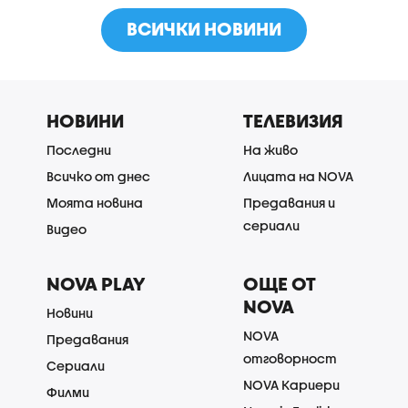
ВСИЧКИ НОВИНИ
НОВИНИ
ТЕЛЕВИЗИЯ
Последни
На живо
Всичко от днес
Лицата на NOVA
Моята новина
Предавания и
сериали
Видео
NOVA PLAY
ОЩЕ ОТ
NOVA
Новини
NOVA
Предавания
отговорност
Сериали
NOVA Кариери
Филми