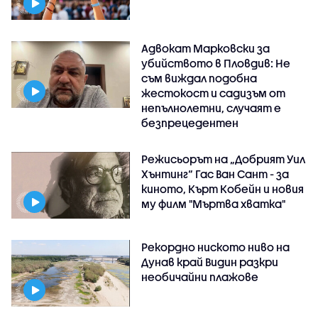
Адвокат Марковски за
убийството в Пловдив: Не
съм виждал подобна
жестокост и садизъм от
непълнолетни, случаят е
безпрецедентен
Режисьорът на „Добрият Уил
Хънтинг“ Гас Ван Сант - за
киното, Кърт Кобейн и новия
му филм "Мъртва хватка"
Рекордно ниското ниво на
Дунав край Видин разкри
необичайни плажове