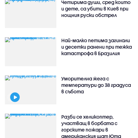
Четирима души, сред които
и дете, са убити в Киев при
нощния руски обстрел
Най-малко петима загинали
и десетки ранени при тежка
катастрофа в Бразилия
Уморителна жега с
температури до 38 градуса
в събота
Разби се хеликоптер,
участващ в борбата с
горските пожари в
американския щат Юта