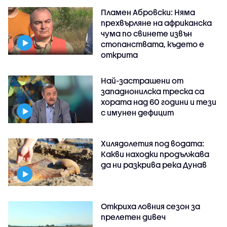
Пламен Абровски: Няма
прехвърляне на африканска
чума по свинете извън
стопанствата, където е
открита
Най-застрашени от
западнонилска треска са
хората над 60 години и тези
с имунен дефицит
Хилядолетия под водата:
Какви находки продължава
да ни разкрива река Дунав
Откриха ловния сезон за
прелетен дивеч