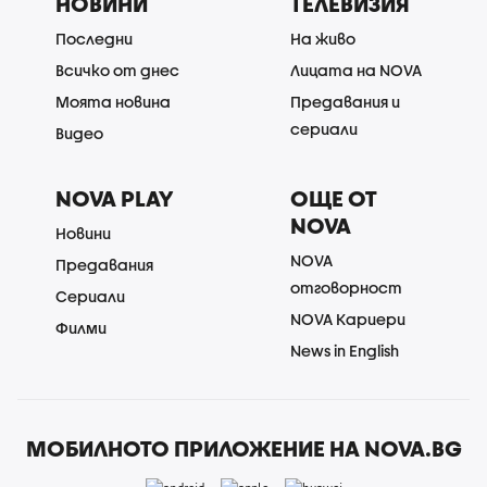
НОВИНИ
ТЕЛЕВИЗИЯ
Последни
На живо
Всичко от днес
Лицата на NOVA
Моята новина
Предавания и
сериали
Видео
NOVA PLAY
ОЩЕ ОТ
NOVA
Новини
NOVA
Предавания
отговорност
Сериали
NOVA Кариери
Филми
News in English
МОБИЛНОТО ПРИЛОЖЕНИЕ НА NOVA.BG