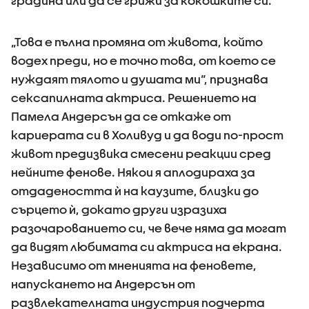
градина или да се грижи за кокошките си.
„Това е пълна промяна от живота, който
водех преди, но е точно това, от което се
нуждаят тялото и душата ми“, признава
сексапилната актриса. Решението на
Памела Андерсън да се откаже от
кариерата си в Холивуд и да води по-прост
живот предизвика смесени реакции сред
нейните фенове. Някои я аплодираха за
отдадеността ѝ на каузите, близки до
сърцето ѝ, докато други изразиха
разочарованието си, че вече няма да могат
да видят любимата си актриса на екрана.
Независимо от мненията на феновете,
напускането на Андерсън от
развлекателната индустрия подчерта