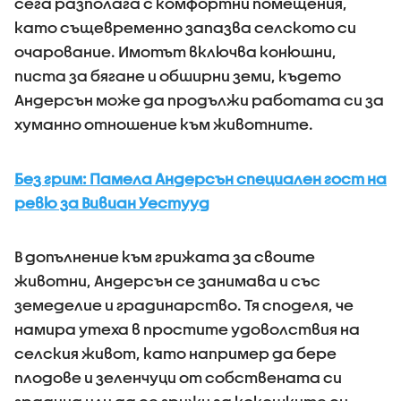
сега разполага с комфортни помещения,
като същевременно запазва селското си
очарование. Имотът включва конюшни,
писта за бягане и обширни земи, където
Андерсън може да продължи работата си за
хуманно отношение към животните.
Без грим: Памела Андерсън специален гост на
ревю за Вивиан Уестууд
В допълнение към грижата за своите
животни, Андерсън се занимава и със
земеделие и градинарство. Тя споделя, че
намира утеха в простите удоволствия на
селския живот, като например да бере
плодове и зеленчуци от собствената си