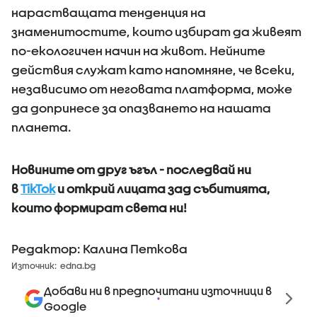
нарастващата тенденция на
знаменитостите, които избират да живеят
по-екологичен начин на живот. Нейните
действия служат като напомняне, че всеки,
независимо от неговата платформа, може
да допринесе за опазването на нашата
планета.
Новините от друг ъгъл - последвай ни
в
TikTok
и открий лицата зад събитията,
които формират света ни!
Редактор: Калина Петкова
Източник:
edna.bg
Добави ни в предпочитани източници в
Google