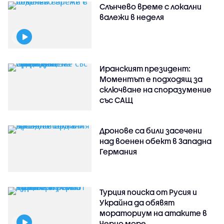
Слънчево време с локални
валежи в неделя
Иранският президент:
Моментът е подходящ за
сключване на споразумение
със САЩ
Дронове са били засечени
над военен обект в Западна
Германия
Турция поиска от Русия и
Украйна да обявят
мораториум на атаките в
Черно море