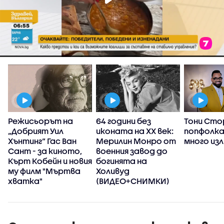
:
Режисьорът на
64 години без
Тони Сто
„Добрият Уил
иконата на XX век:
попфолка
с
Хънтинг“ Гас Ван
Мерилин Монро от
много из
Сант - за киното,
военния завод до
Кърт Кобейн и новия
богинята на
му филм "Мъртва
Холивуд
хватка"
(ВИДЕО+СНИМКИ)