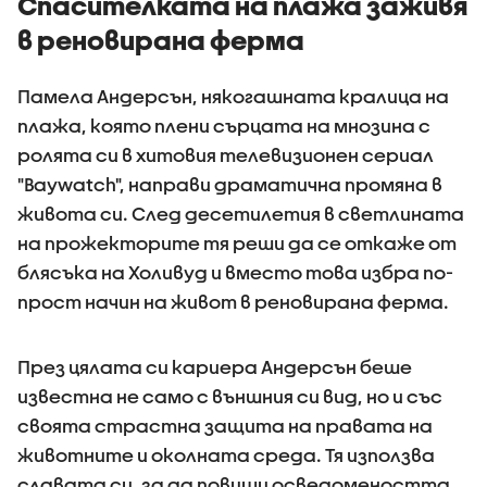
Спасителката на плажа заживя
в реновирана ферма
Памела Андерсън, някогашната кралица на
плажа, която плени сърцата на мнозина с
ролята си в хитовия телевизионен сериал
"Baywatch", направи драматична промяна в
живота си. След десетилетия в светлината
на прожекторите тя реши да се откаже от
блясъка на Холивуд и вместо това избра по-
прост начин на живот в реновирана ферма.
През цялата си кариера Андерсън беше
известна не само с външния си вид, но и със
своята страстна защита на правата на
животните и околната среда. Тя използва
славата си, за да повиши осведомеността