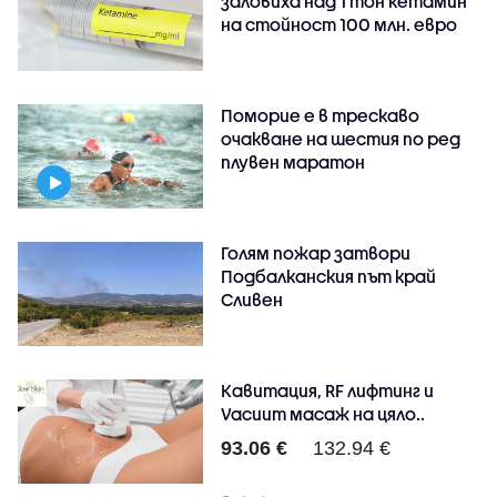
заловиха над 1 тон кетамин
на стойност 100 млн. евро
Поморие е в трескаво
очакване на шестия по ред
плувен маратон
Голям пожар затвори
Подбалканския път край
Сливен
Кавитация, RF лифтинг и
Vacuum масаж на цяло..
93.06 €
132.94 €