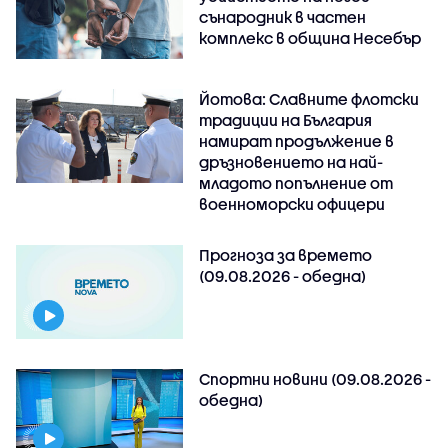
сънародник в частен
комплекс в община Несебър
Йотова: Славните флотски
традиции на България
намират продължение в
дръзновението на най-
младото попълнение от
военноморски офицери
Прогноза за времето
(09.08.2026 - обедна)
Спортни новини (09.08.2026 -
обедна)