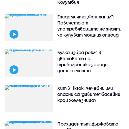
Колумбия
Епидемията „Фентанил”:
Повечето от
употребяващите не знаят,
че купуват мощния опиоид
Булка избра рокля в
цветовете на
трибагреника заради
детска мечта
Хит в TikTok: Лечебни или
опасни са "дивите" басейни
край Железница?
Президентът: Държавата