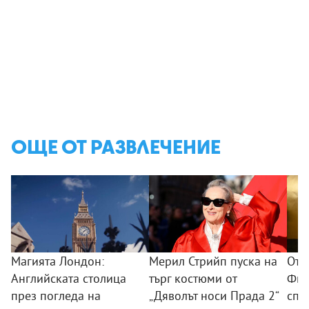
ОЩЕ ОТ РАЗВЛЕЧЕНИЕ
Магията Лондон:
Мерил Стрийп пуска на
От 
Английската столица
търг костюми от
Фил
през погледа на
„Дяволът носи Прада 2“
спо