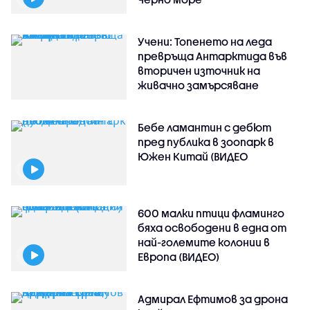
Учени: Топенето на леда
превръща Антарктида във
вторичен източник на
живачно замърсяване
Бебе ламантин с дебют
пред публика в зоопарк в
Южен Китай (ВИДЕО
600 малки птици фламинго
бяха освободени в една от
най-големите колонии в
Европа (ВИДЕО)
Адмирал Ефтимов за дрона