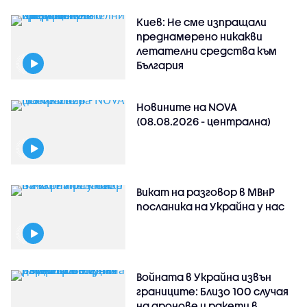
Киев: Не сме изпращали
преднамерено никакви
летателни средства към
България
Новините на NOVA
(08.08.2026 - централна)
Викат на разговор в МВнР
посланика на Украйна у нас
Войната в Украйна извън
границите: Близо 100 случая
на дронове и ракети в