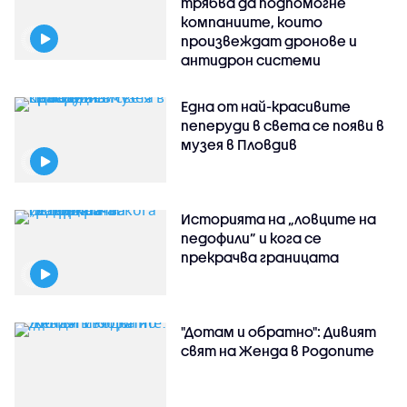
трябва да подпомогне
компаниите, които
произвеждат дронове и
антидрон системи
Една от най-красивите
пеперуди в света се появи в
музея в Пловдив
Историята на „ловците на
педофили” и кога се
прекрачва границата
"Дотам и обратно": Дивият
свят на Женда в Родопите