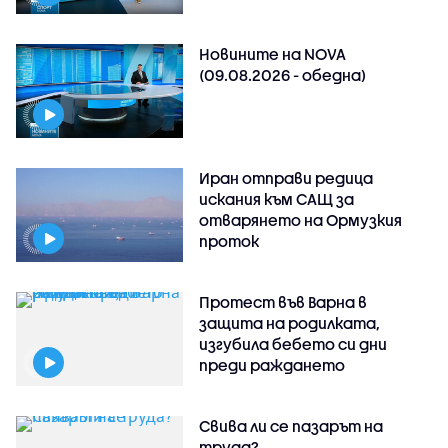
Новините на NOVA
(09.08.2026 - обедна)
Иран отправи редица
искания към САЩ за
отварянето на Ормузкия
проток
Протест във Варна в
защита на родилката,
изгубила бебето си дни
преди раждането
Свива ли се пазарът на
труда?