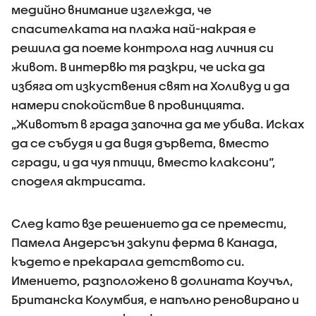
медийно внимание изглежда, че
спасителката на плажа най-накрая е
решила да поеме контрола над личния си
живот. В интервю тя разкри, че иска да
избяга от изкуствения свят на Холивуд и да
намери спокойствие в провинцията.
„Животът в града започна да ме убива. Исках
да се събудя и да видя дървета, вместо
сгради, и да чуя птици, вместо клаксони“,
споделя актрисата.
След като взе решението да се премести,
Памела Андерсън закупи ферма в Канада,
където е прекарала детството си.
Имението, разположено в долината Коучъл,
Британска Колумбия, е напълно реновирано и