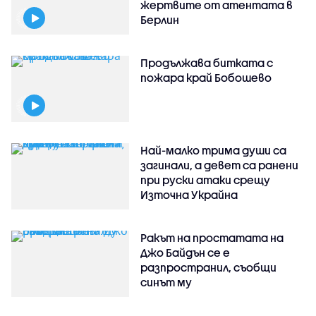
жертвите от атентата в
Берлин
Продължава битката с
пожара край Бобошево
Най-малко трима души са
загинали, а девет са ранени
при руски атаки срещу
Източна Украйна
Ракът на простатата на
Джо Байдън се е
разпространил, съобщи
синът му