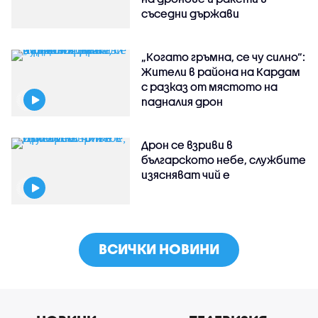
съседни държави
„Когато гръмна, се чу силно“:
Жители в района на Кардам
с разказ от мястото на
падналия дрон
Дрон се взриви в
българското небе, службите
изясняват чий е
ВСИЧКИ НОВИНИ