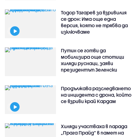
Тодор Тагарев за взривилия
се дрон: Има още една
версия, която не трябва да
изключваме
Путин се готви да
мобилизира още стотици
хиляди руснаци, заяви
президентът Зеленски
Продължава разследването
на инцидента с дрона, който
се взриви край Кардам
Хиляди участваха в парада
„Прага Прайд“ в памет на