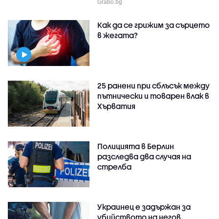
Grabo.bg
Как да се грижим за сърцето
в жегата?
25 ранени при сблъсък между
пътнически и товарен влак в
Хърватия
Полицията в Берлин
разследва два случая на
стрелба
Украинец е задържан за
убийството на негов