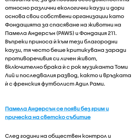
относно различни екологични каузи и дори
основа свои собствени организации като
Фондацията за спасяване на животни на
Памела Андерсън (PAWS) и Фондация 211.
Въпреки приноса ѝ към тези благородни
каузи, тя често беше критикувана заради
противоречивия си личен живот,
включително брака ѝ с рок музиканта Томи
Лий и последвалия развод, както и връзката
ѝ с френския футболист Адил Рами.
Памела Андерсън се появи без грим и
прическа на светско събитие
След години на обществен контрол и