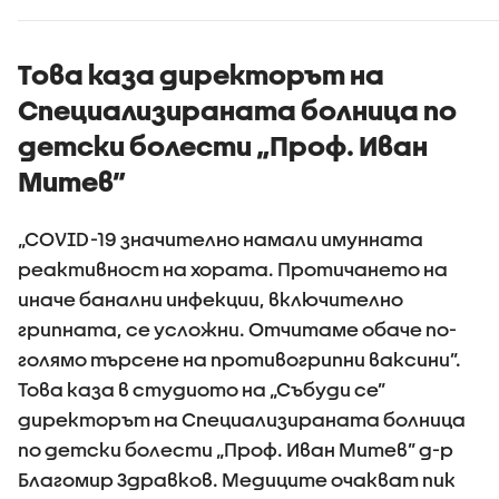
Това каза директорът на
Специализираната болница по
детски болести „Проф. Иван
Митев”
„COVID-19 значително намали имунната
реактивност на хората. Протичането на
иначе банални инфекции, включително
грипната, се усложни. Отчитаме обаче по-
голямо търсене на противогрипни ваксини”.
Това каза в студиото на „Събуди се”
директорът на Специализираната болница
по детски болести „Проф. Иван Митев” д-р
Благомир Здравков. Медиците очакват пик