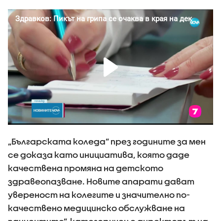
„Българската коледа” през годините за мен
се доказа като инициатива, която даде
качествена промяна на детското
здравеопазване. Новите апарати дават
увереност на колегите и значително по-
качествено медицинско обслужване на