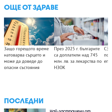
ОЩЕ ОТ ЗДРАВЕ
Защо горещото време
През 2025 г. българите
СЗО
натоварва сърцето и
са доплатили над 745
под
може да доведе до
млн. лв. за лекарства по
епи
опасни състояния
НЗОК
ПОСЛЕДНИ
Най-застрашени от