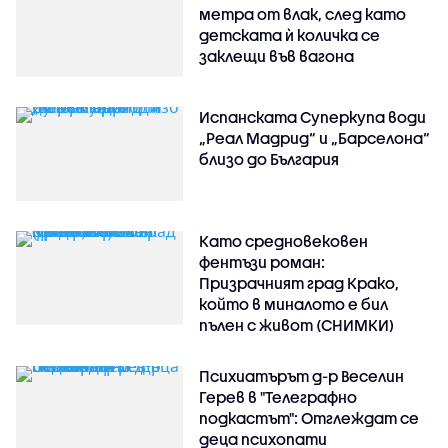
метра от влак, след като
детската ѝ количка се
заклещи във вагона
Испанската Суперкупа води
„Реал Мадрид“ и „Барселона“
близо до България
Като средновековен
фентъзи роман:
Призрачният град Крако,
който в миналото е бил
пълен с живот (СНИМКИ)
Психиатърът д-р Веселин
Герев в "Телеграфно
подкастът": Отглеждат се
деца психопати