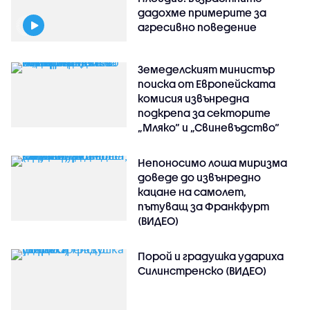
дадохме примерите за
агресивно поведение
Земеделският министър
поиска от Европейската
комисия извънредна
подкрепа за секторите
„Мляко“ и „Свиневъдство“
Непоносимо лоша миризма
доведе до извънредно
кацане на самолет,
пътуващ за Франкфурт
(ВИДЕО)
Порой и градушка удариха
Силинстренско (ВИДЕО)