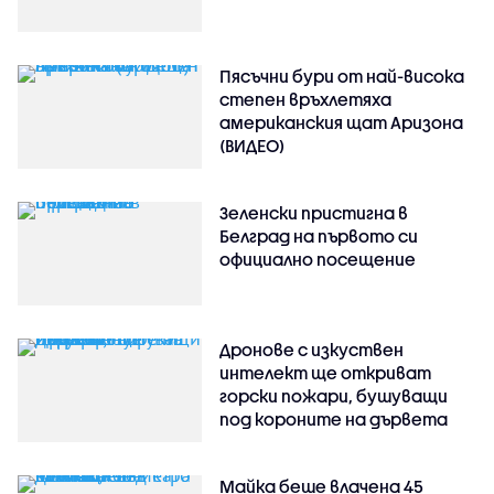
Пясъчни бури от най-висока
степен връхлетяха
американския щат Аризона
(ВИДЕО)
Зеленски пристигна в
Белград на първото си
официално посещение
Дронове с изкуствен
интелект ще откриват
горски пожари, бушуващи
под короните на дървета
Майка беше влачена 45