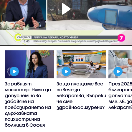
Здравният
Защо плащаме все
През 2025 
министър: Няма да
повече за
българит
у
допуснем ново
лекарства, въпреки
доплатил
забавяне на
че сме
млн. лв. з
пребазирането на
здравноосигурени?
лекарств
Държавната
психиатрична
болница в София