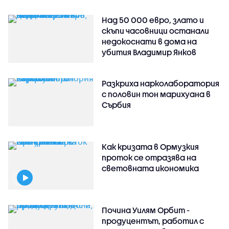
Над 50 000 евро, злато и
скъпи часовници останали
недокоснати в дома на
убития Владимир Янков
Разкриха нарколаборатория
с половин тон марихуана в
Сърбия
Как кризата в Ормузкия
проток се отразява на
световната икономика
Почина Уилям Орбит -
продуцентът, работил с