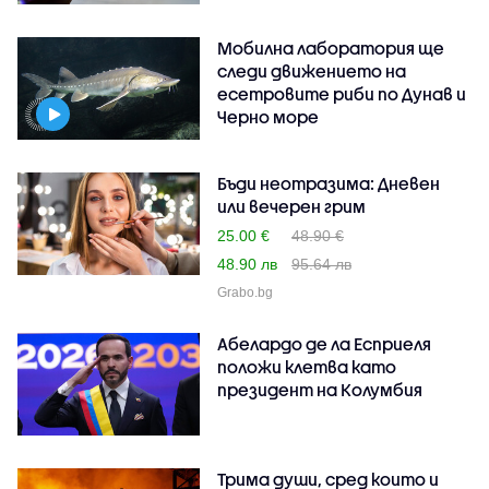
Мобилна лаборатория ще
следи движението на
есетровите риби по Дунав и
Черно море
Бъди неотразима: Дневен
или вечерен грим
25.00 €
48.90 €
48.90 лв
95.64 лв
Grabo.bg
Абелардо де ла Есприеля
положи клетва като
президент на Колумбия
Трима души, сред които и