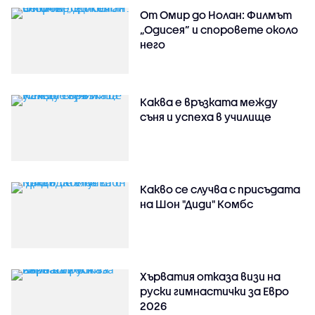
От Омир до Нолан: Филмът
„Одисея” и споровете около
него
Каква е връзката между
съня и успеха в училище
Какво се случва с присъдата
на Шон "Диди" Комбс
Хърватия отказа визи на
руски гимнастички за Евро
2026