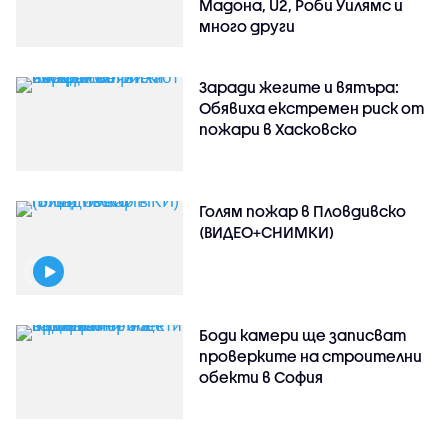
Мадона, U2, Роби Уилямс и
много други
Заради жегите и вятъра:
Обявиха екстремен риск от
пожари в Хасковско
Голям пожар в Пловдивско
(ВИДЕО+СНИМКИ)
Боди камери ще записват
проверките на строителни
обекти в София