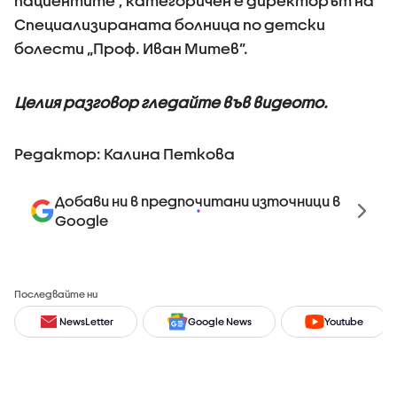
пациентите”, категоричен е директорът на
Специализираната болница по детски
болести „Проф. Иван Митев”.
Целия разговор гледайте във видеото.
Редактор: Калина Петкова
Добави ни в предпочитани източници в
Google
Последвайте ни
NewsLetter
Google News
Youtube