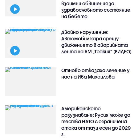
взаимни обвинения за
здравословното състояние
на бебето
Двойно нарушение:
Автомобил кара срещу
движението в аварийната
лента на АМ „Тракия” (ВИДЕО)
Отново отказаха лечение у
нас на Ива Михаилова
Американското
разузнаване: Русия може да
тества НАТО с ограничена
атака от тази есен до 2029
г.