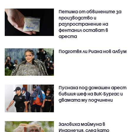
Петима от обвинените за
производство и
разпространение на
фентанил остават в
ареста
Подготвя ли Риана нов албум
Пуснаха под домашен арест
бившия шеф на ВиК-Бургас и
двамата му подчинени
Заловиха маймуна в
Индонезия, след като