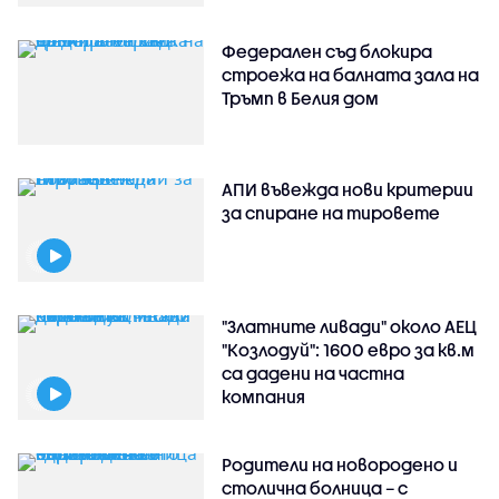
Федерален съд блокира
строежа на балната зала на
Тръмп в Белия дом
АПИ въвежда нови критерии
за спиране на тировете
"Златните ливади" около АЕЦ
"Козлодуй": 1600 евро за кв.м
са дадени на частна
компания
Родители на новородено и
столична болница – с