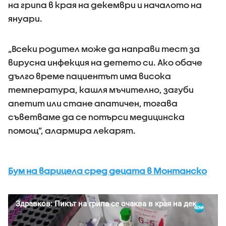
на грипа в края на декември и началото на
януари.
„Всеки родител може да направи тест за
вирусна инфекция на детето си. Ако обаче
дълго време пациентът има висока
температура, кашля мъчително, загуби
апетит или стане апатичен, тогава
съветваме да се потърси медицинска
помощ”, алармира лекарят.
Бум на варицела сред децата в Монтанско