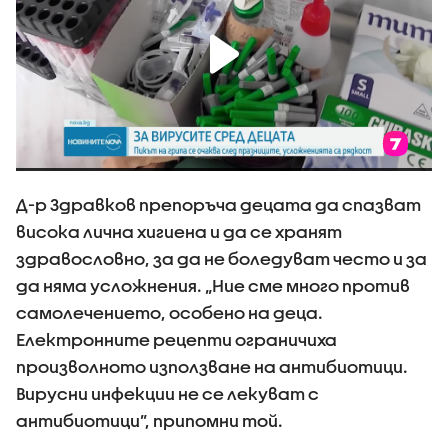
Д-р Здравков препоръча децата да спазват
висока лична хигиена и да се хранят
здравословно, за да не боледуват често и за
да няма усложнения. „Ние сме много против
самолечението, особено на деца.
Електронните рецепти ограничиха
произволното използване на антибиотици.
Вирусни инфекции не се лекуват с
антибиотици”, припомни той.