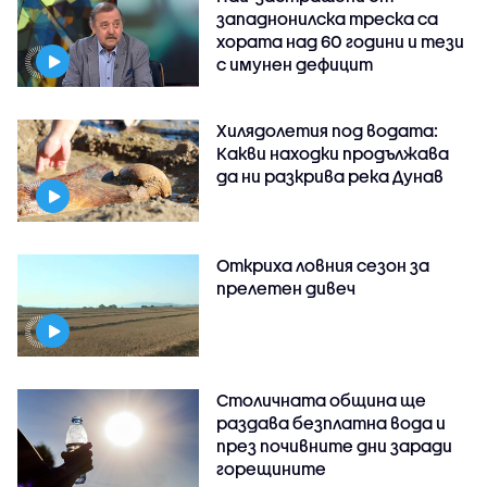
западнонилска треска са
хората над 60 години и тези
с имунен дефицит
Хилядолетия под водата:
Какви находки продължава
да ни разкрива река Дунав
Откриха ловния сезон за
прелетен дивеч
Столичната община ще
раздава безплатна вода и
през почивните дни заради
горещините