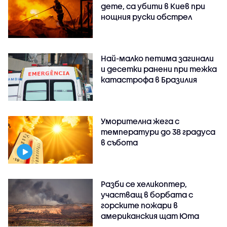
дете, са убити в Киев при
нощния руски обстрел
Най-малко петима загинали
и десетки ранени при тежка
катастрофа в Бразилия
Уморителна жега с
температури до 38 градуса
в събота
Разби се хеликоптер,
участващ в борбата с
горските пожари в
американския щат Юта