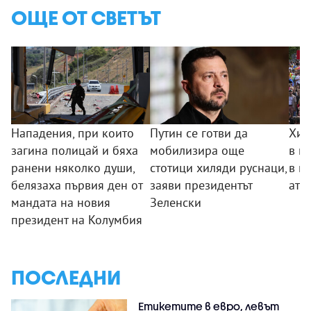
ОЩЕ ОТ СВЕТЪТ
Нападения, при които
Путин се готви да
Хил
загина полицай и бяха
мобилизира още
в п
ранени няколко души,
стотици хиляди руснаци,
в п
белязаха първия ден от
заяви президентът
ате
мандата на новия
Зеленски
президент на Колумбия
ПОСЛЕДНИ
Етикетите в евро, левът