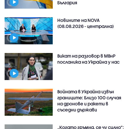
България
Новините на NOVA
(08.08.2026 - централна)
Викат на разговор в МВнР
посланика на Украйна у нас
Войната в Украйна извън
границите: Близо 100 случая
на дронове и ракети в
съседни държави
„Когато гръмна, се чу силно“: