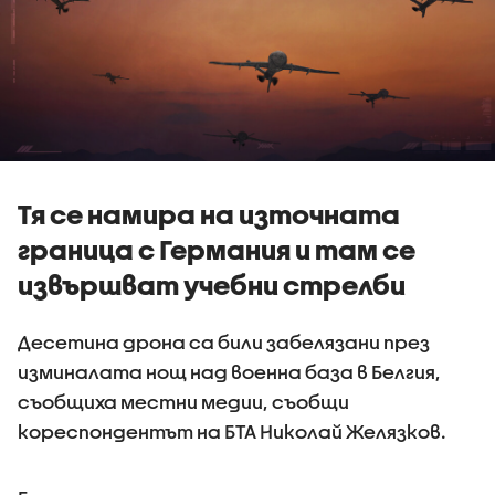
Тя се намира на източната
граница с Германия и там се
извършват учебни стрелби
Десетина дрона са били забелязани през
изминалата нощ над военна база в Белгия,
съобщиха местни медии, съобщи
кореспондентът на БТА Николай Желязков.