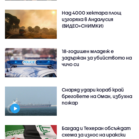
Над 4000 хектара площ
изгоряха в Андалусия
(ВИДЕО+СНИМКИ)
18-годишен младеж е
задържан за убийството на
чичо си
Снаряд удари кораб край
бреговете на Оман, избухна
пожар
Багдад и Техеран обсъждат
схема за износ на иракски