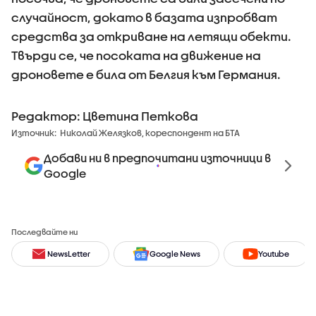
случайност, докато в базата изпробват
средства за откриване на летящи обекти.
Твърди се, че посоката на движение на
дроновете е била от Белгия към Германия.
Редактор: Цветина Петкова
Източник:
Николай Желязков, кореспондент на БТА
Добави ни в предпочитани източници в
Google
Последвайте ни
NewsLetter
Google News
Youtube