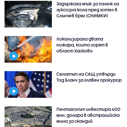
Задържаха мъж за палеж на
луксозна кола пред хотел в
Слънчев бряг (СНИМКИ)
Локализираха двата
пожара, които горят в
област Хасково
Сенатът на САЩ утвърди
Тод Бланч за главен прокурор
Пентагонът инвестира 400
млн. долара в австралийска
мина за скандий