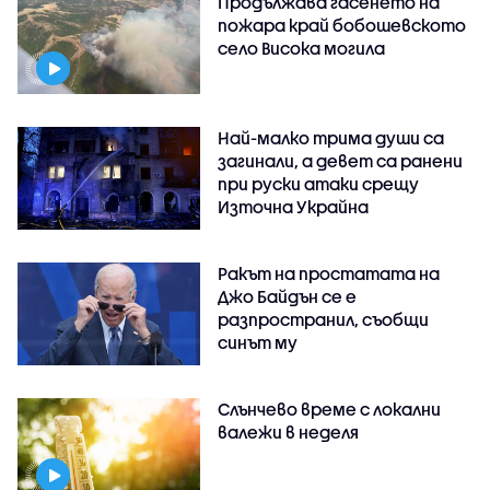
Продължава гасенето на
пожара край бобошевското
село Висока могила
Най-малко трима души са
загинали, а девет са ранени
при руски атаки срещу
Източна Украйна
Ракът на простатата на
Джо Байдън се е
разпространил, съобщи
синът му
Слънчево време с локални
валежи в неделя