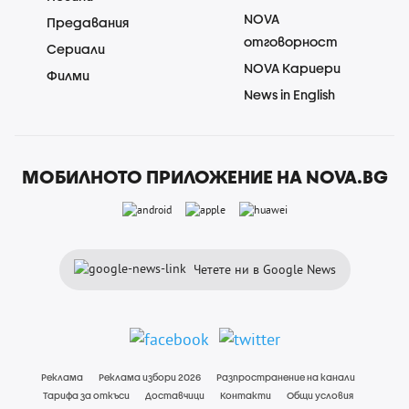
NOVA
Предавания
отговорност
Сериали
NOVA Кариери
Филми
News in English
МОБИЛНОТО ПРИЛОЖЕНИЕ НА NOVA.BG
Четете ни в Google News
Реклама
Реклама избори 2026
Разпространение на канали
Тарифа за откъси
Доставчици
Контакти
Общи условия