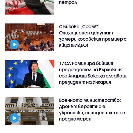
петрол
С викове „Срам!“:
Опозиционен депутат
замери косовския премиер с
яйца (ВИДЕО)
ТИСА номинира бившия
председател на Върховния
съд Андраш Бака за следващ
президент на Унгария
Военното министерство:
Дронът вероятно е
украински, инцидентът не е
преднамерен