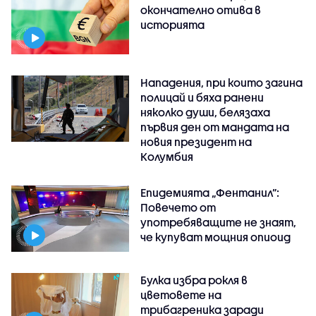
окончателно отива в
историята
Нападения, при които загина
полицай и бяха ранени
няколко души, белязаха
първия ден от мандата на
новия президент на
Колумбия
Епидемията „Фентанил”:
Повечето от
употребяващите не знаят,
че купуват мощния опиоид
Булка избра рокля в
цветовете на
трибагреника заради