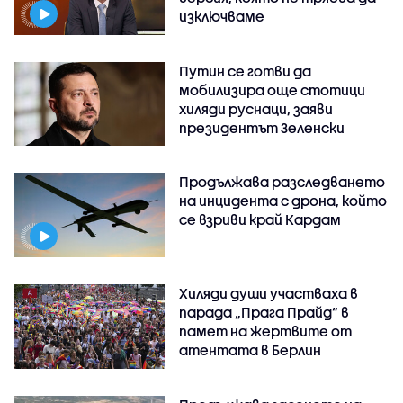
изключваме
Путин се готви да
мобилизира още стотици
хиляди руснаци, заяви
президентът Зеленски
Продължава разследването
на инцидента с дрона, който
се взриви край Кардам
Хиляди души участваха в
парада „Прага Прайд“ в
памет на жертвите от
атентата в Берлин