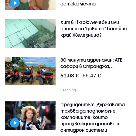
детска мечта
Хит в TikTok: Лечебни или
опасни са "дивите" басейни
край Железница?
80 минути адреналин: АТB
сафари в Странджа, ..
51.08 €
66.47 €
Grabo.bg
Президентът: Държавата
трябва да подпомогне
компаниите, които
произвеждат дронове и
антидрон системи