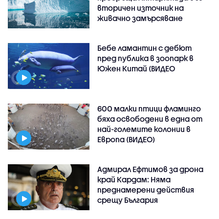
вторичен източник на
живачно замърсяване
Бебе ламантин с дебют
пред публика в зоопарк в
Южен Китай (ВИДЕО
600 малки птици фламинго
бяха освободени в една от
най-големите колонии в
Европа (ВИДЕО)
Адмирал Ефтимов за дрона
край Кардам: Няма
преднамерени действия
срещу България