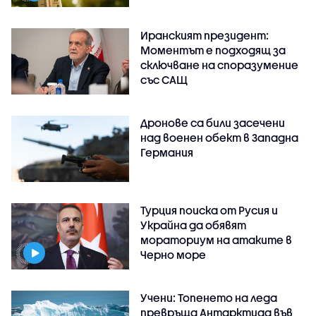
Иранският президент:
Моментът е подходящ за
сключване на споразумение
със САЩ
Дронове са били засечени
над военен обект в Западна
Германия
Турция поиска от Русия и
Украйна да обявят
мораториум на атаките в
Черно море
Учени: Топенето на леда
превръща Антарктида във