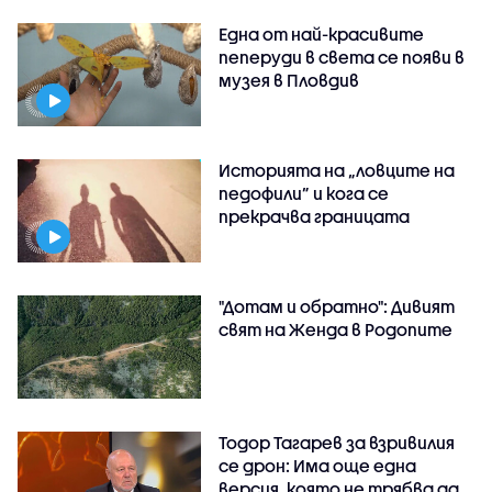
Една от най-красивите
пеперуди в света се появи в
музея в Пловдив
Историята на „ловците на
педофили” и кога се
прекрачва границата
"Дотам и обратно": Дивият
свят на Женда в Родопите
Тодор Тагарев за взривилия
се дрон: Има още една
версия, която не трябва да