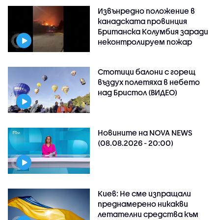
Извънредно положение в
канадската провинция
Британска Колумбия заради
неконтролируем пожар
Стотици балони с горещ
въздух полетяха в небето
над Бристол (ВИДЕО)
Новините на NOVA NEWS
(08.08.2026 - 20:00)
Киев: Не сме изпращали
преднамерено никакви
летателни средства към