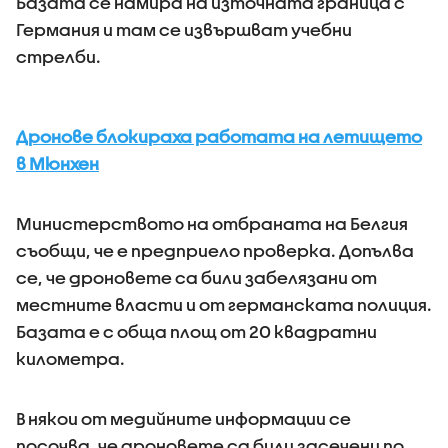
Базата се намира на източната граница с
Германия и там се извършват учебни
стрелби.
Дронове блокираха работата на летището
в Мюнхен
Министерството на отбраната на Белгия
съобщи, че е предприело проверка. Допълва
се, че дроновете са били забелязани от
местните власти и от германската полиция.
Базата е с обща площ от 20 квадратни
километра.
В някои от медийните информации се
посочва, че дроновете са били засечени по