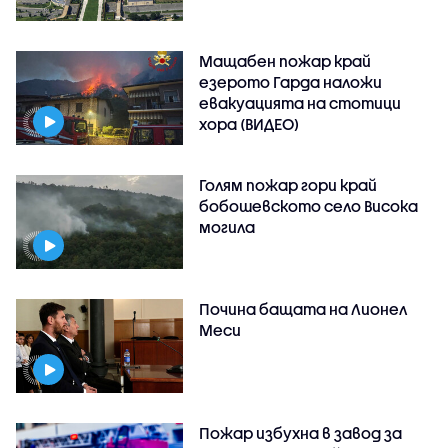
Мащабен пожар край
езерото Гарда наложи
евакуацията на стотици
хора (ВИДЕО)
Голям пожар гори край
бобошевското село Висока
могила
Почина бащата на Лионел
Меси
Пожар избухна в завод за