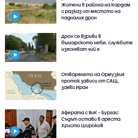
Жители в района на Кардам
с разказ от мястото на
падналия дрон
Дрон се взриви в
българското небе, службите
изясняват чий е
Отварянето на Ормузкия
проток зависи от САЩ,
заяви Иран
Аферата с ВиК – Бургас:
Съдът остави в ареста
Христо Широков