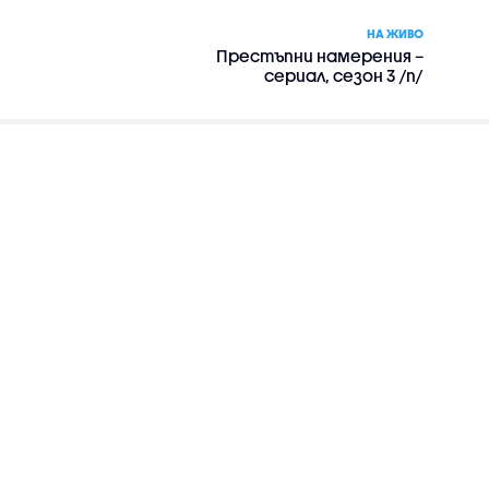
НА ЖИВО
Престъпни намерения –
сериал, сезон 3 /п/