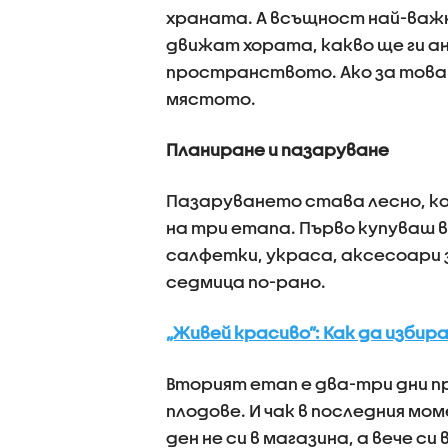
храната. А всъщност най-важ
движат хората, какво ще ги а
пространството. Ако за това 
мястото.
Планиране и пазаруване
Пазаруването става лесно, ко
на три етапа. Първо купуваш в
салфетки, украса, аксесоари 
седмица по-рано.
„Живей красиво”: Как да избира
Вторият етап е два-три дни пр
плодове. И чак в последния мо
ден не си в магазина, а вече си