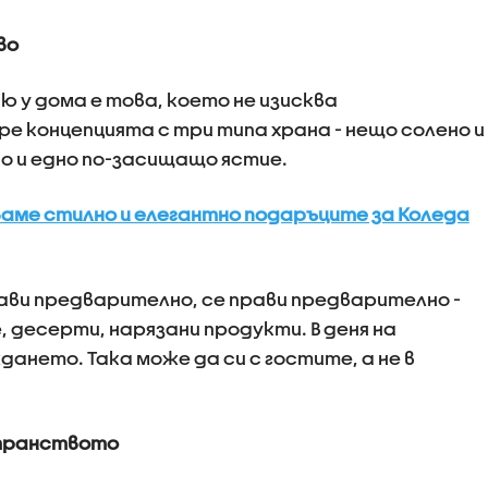
во
 у дома е това, което не изисква
е концепцията с три типа храна - нещо солено и
ко и едно по-засищащо ястие.
оваме стилно и елегантно подаръците за Коледа
рави предварително, се прави предварително -
, десерти, нарязани продукти. В деня на
ането. Така може да си с гостите, а не в
странството