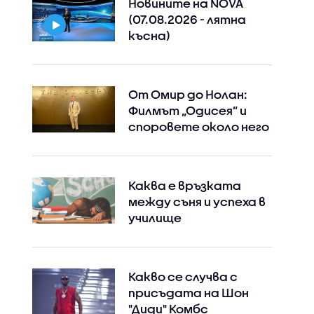
Новините на NOVA
(07.08.2026 - лятна
късна)
От Омир до Нолан:
Филмът „Одисея” и
споровете около него
Каква е връзката
между съня и успеха в
училище
Какво се случва с
присъдата на Шон
"Диди" Комбс