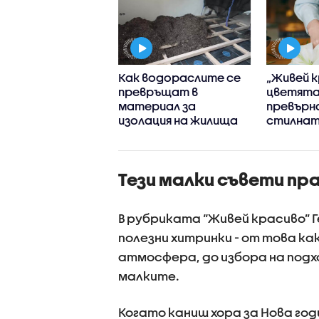
 на ракета на
Как водораслите се
„Живей к
eX удари Луната
превръщат в
цветята
90 км/ч
материал за
превърна
изолация на жилища
стилнат
у дома
Тези малки съвети пр
В рубриката “Живей красиво” 
полезни хитринки - от това ка
атмосфера, до избора на подх
малките.
Когато каниш хора за Нова го