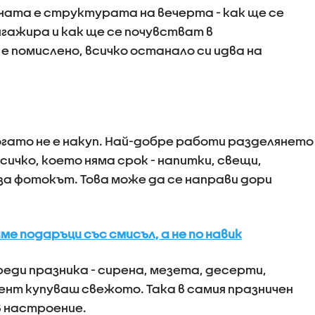
ната е структурата на вечерта - как ще се
нгажира и как ще се почувстват в
е помислено, всичко останало си идва на
гато не е накуп. Най-добре работи разделянето
сичко, което няма срок - напитки, свещи,
за фотокът. Това може да се направи дори
ме подаръци със смисъл, а не по навик
еди празника - сирена, мезета, десерти,
мент купуваш свежото. Така в самия празничен
 в настроение.