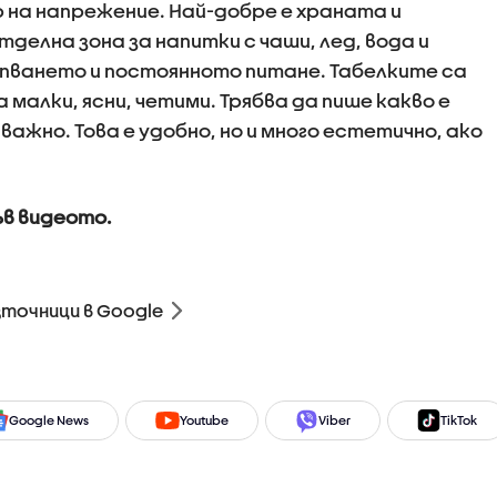
 на напрежение. Най-добре е храната и
тделна зона за напитки с чаши, лед, вода и
упването и постоянното питане. Табелките са
 малки, ясни, четими. Трябва да пише какво е
ажно. Това е удобно, но и много естетично, ако
ъв видеото.
зточници в Google
Google News
Youtube
Viber
TikTok