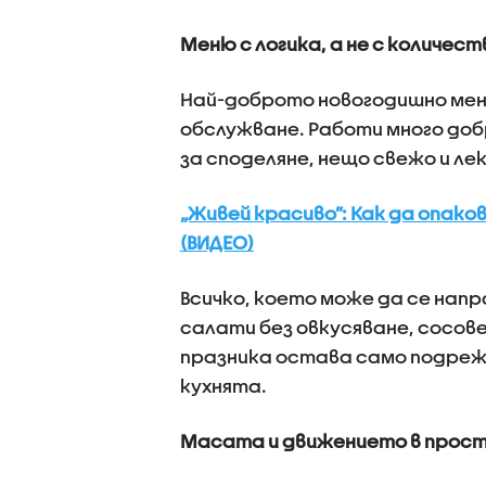
Меню с логика, а не с количест
Най-доброто новогодишно меню
обслужване. Работи много добр
за споделяне, нещо свежо и ле
„Живей красиво”: Как да опак
(ВИДЕО)
Всичко, което може да се нап
салати без овкусяване, сосове
празника остава само подрежд
кухнята.
Масата и движението в про