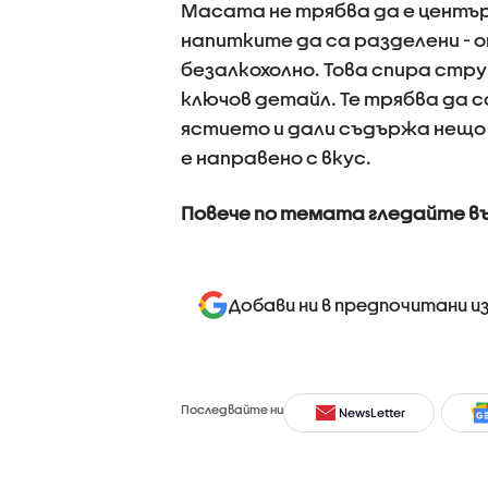
Масата не трябва да е център
напитките да са разделени - о
безалкохолно. Това спира стр
ключов детайл. Те трябва да са
ястието и дали съдържа нещо в
е направено с вкус.
Повече по темата гледайте в
Добави ни в предпочитани и
Последвайте ни
NewsLetter