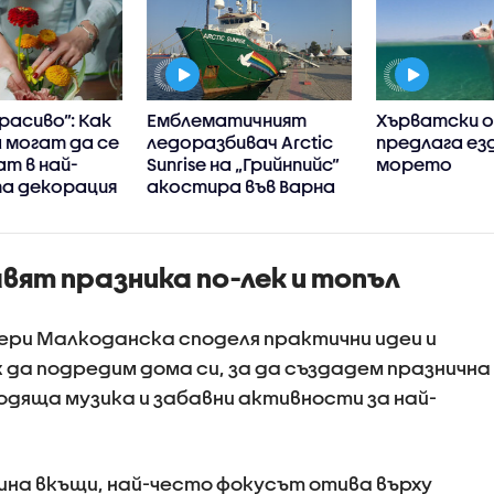
расиво”: Как
Емблематичният
Хърватски 
 могат да се
ледоразбивач Arctic
предлага ез
т в най-
Sunrise на „Грийнпийс”
морето
а декорация
акостира във Варна
авят празника по-лек и топъл
Гери Малкоданска споделя практични идеи и
к да подредим дома си, за да създадем празнична
одяща музика и забавни активности за най-
дина вкъщи, най-често фокусът отива върху