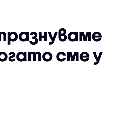
 празнуваме
огато сме у