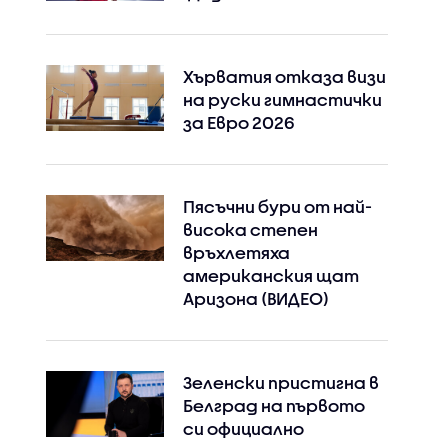
Хърватия отказа визи
на руски гимнастички
за Евро 2026
Пясъчни бури от най-
висока степен
връхлетяха
американския щат
Аризона (ВИДЕО)
Instagram
Facebook
Зеленски пристигна в
Белград на първото
си официално