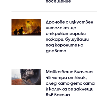
посещение
Дронове с изкуствен
интелект ще
откриват горски
пожари, бушуващи
под короните на
дървета
Майка беше влачена
45 метра от влак,
след като детската
ѝ количка се заклещи
във вагона