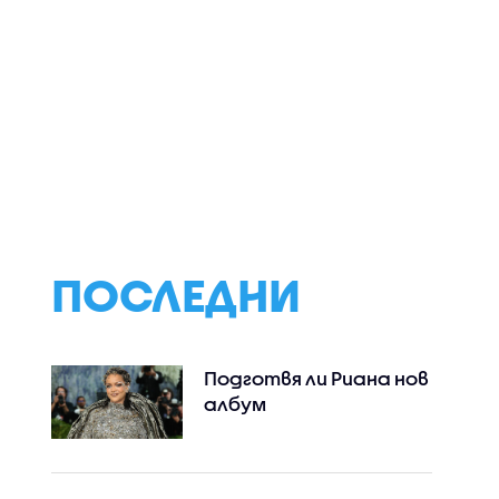
остров
Кучета и стопаните
Като картина н
да в
им на кино под
Гог: Публикуваха
открито небе в Лос
невиждани кадр
Анджелис (ВИДЕО)
Слънцето с най-
детайлните
изображения до
(ВИДЕО+СНИМКИ
ПОСЛЕДНИ
Подготвя ли Риана нов
албум