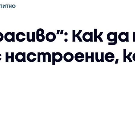
ПИТНО
расиво”: Как да
с настроение, к